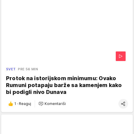
SVET
PRE 56 MIN
Protok na istorijskom minimumu: Ovako
Rumuni potapaju barže sa kamenjem kako
bi podigli nivo Dunava
1
·
Reaguj
Komentariši