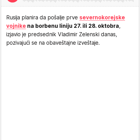
Rusija planira da pošalje prve
severnokorejske
vojnike
na borbenu liniju 27. ili 28. oktobra
,
izjavio je predsednik Vladimir Zelenski danas,
pozivajući se na obaveštajne izveštaje.