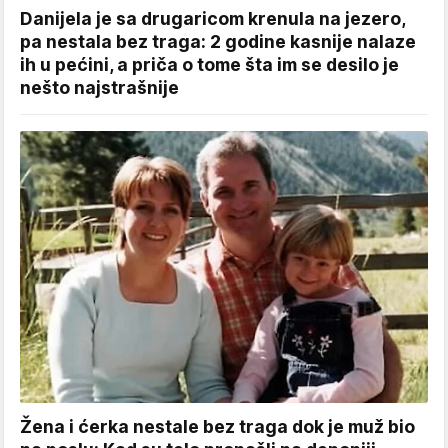
Danijela je sa drugaricom krenula na jezero,
pa nestala bez traga: 2 godine kasnije nalaze
ih u pećini, a priča o tome šta im se desilo je
nešto najstrašnije
Žena i ćerka nestale bez traga dok je muž bio