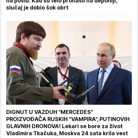
na poslu: Kad su telo pronašli na deponiji,
slučaj je dobio šok obrt
DIGNUT U VAZDUH "MERCEDES"
PROIZVOĐAČA RUSKIH "VAMPIRA", PUTINOVIH
GLAVNIH DRONOVA! Lekari se bore za život
Vladimira Tkačuka, Moskva 24 sata krila vest