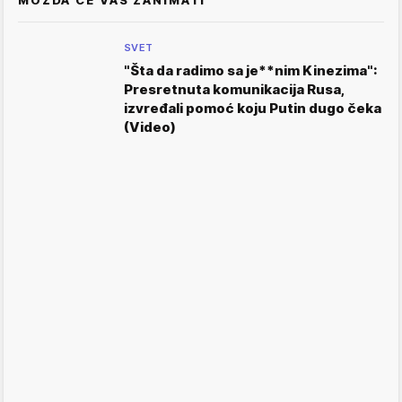
MOŽDA ĆE VAS ZANIMATI
SVET
"Šta da radimo sa je**nim Kinezima":
Presretnuta komunikacija Rusa,
izvređali pomoć koju Putin dugo čeka
(Video)