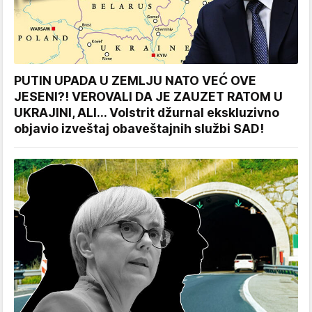
PUTIN UPADA U ZEMLJU NATO VEĆ OVE
JESENI?! VEROVALI DA JE ZAUZET RATOM U
UKRAJINI, ALI... Volstrit džurnal ekskluzivno
objavio izveštaj obaveštajnih službi SAD!