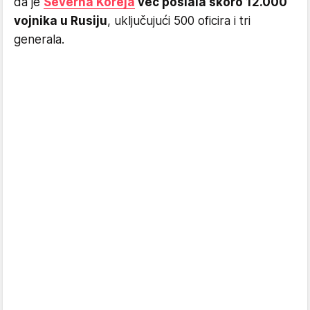
da je
Severna Koreja
već poslala skoro 12.000
vojnika u Rusiju
, uključujući 500 oficira i tri
generala.