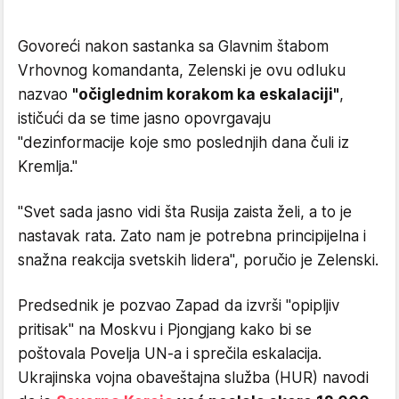
Govoreći nakon sastanka sa Glavnim štabom
Vrhovnog komandanta, Zelenski je ovu odluku
nazvao
"očiglednim korakom ka eskalaciji"
,
ističući da se time jasno opovrgavaju
"dezinformacije koje smo poslednjih dana čuli iz
Kremlja."
"Svet sada jasno vidi šta Rusija zaista želi, a to je
nastavak rata. Zato nam je potrebna principijelna i
snažna reakcija svetskih lidera", poručio je Zelenski.
Predsednik je pozvao Zapad da izvrši "opipljiv
pritisak" na Moskvu i Pjongjang kako bi se
poštovala Povelja UN-a i sprečila eskalacija.
Ukrajinska vojna obaveštajna služba (HUR) navodi