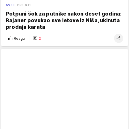
SVET
PRE 4 H
Potpuni šok za putnike nakon deset godina:
Rajaner povukao sve letove iz Niša, ukinuta
prodaja karata
Reaguj
2