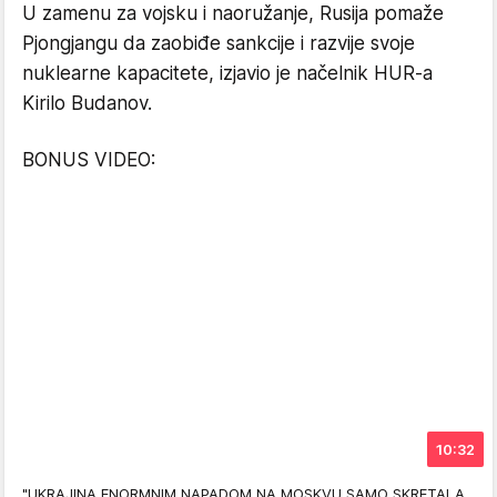
U zamenu za vojsku i naoružanje, Rusija pomaže
Pjongjangu da zaobiđe sankcije i razvije svoje
nuklearne kapacitete, izjavio je načelnik HUR-a
Kirilo Budanov.
BONUS VIDEO:
10:32
"UKRAJINA ENORMNIM NAPADOM NA MOSKVU SAMO SKRETALA