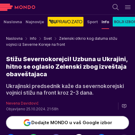
Naslovna
Najnovije
Sport
Info
Naslovna
Info
Svet
Zelenski otkrio kog datuma stižu
vojnici iz Severne Koreje na front
Stižu Severnokorejci! Uzbuna u Ukrajini,
hitno se oglasio Zelenski zbog izveštaja
obaveštajaca
Ukrajinski predsednik kaže da severnokorejski
vojnici stižu na front kroz 2-3 dana.
Nevena Davidović
Objavljeno 25.10.2024. 21:58h
Dodajte MONDO u vaš Google izbor