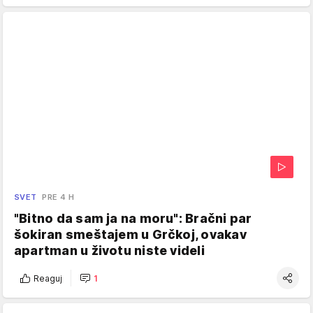
SVET
PRE 4 H
"Bitno da sam ja na moru": Bračni par
šokiran smeštajem u Grčkoj, ovakav
apartman u životu niste videli
Reaguj
1