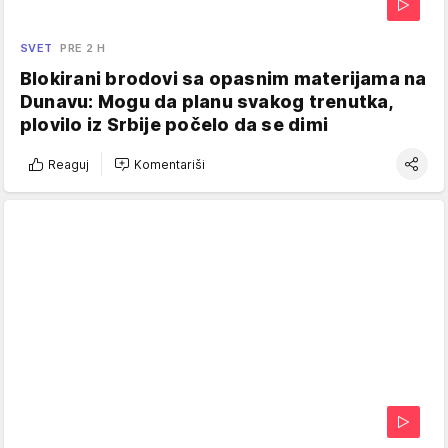
SVET
PRE 2 H
Blokirani brodovi sa opasnim materijama na
Dunavu: Mogu da planu svakog trenutka,
plovilo iz Srbije počelo da se dimi
Reaguj
Komentariši