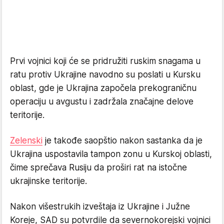
Prvi vojnici koji će se pridružiti ruskim snagama u
ratu protiv Ukrajine navodno su poslati u Kursku
oblast, gde je Ukrajina započela prekograničnu
operaciju u avgustu i zadržala značajne delove
teritorije.
Zelenski
je takođe saopštio nakon sastanka da je
Ukrajina uspostavila tampon zonu u Kurskoj oblasti,
čime sprečava Rusiju da proširi rat na istočne
ukrajinske teritorije.
Nakon višestrukih izveštaja iz Ukrajine i Južne
Koreje, SAD su potvrdile da severnokorejski vojnici