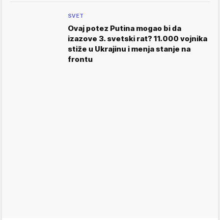
SVET
Ovaj potez Putina mogao bi da
izazove 3. svetski rat? 11.000 vojnika
stiže u Ukrajinu i menja stanje na
frontu