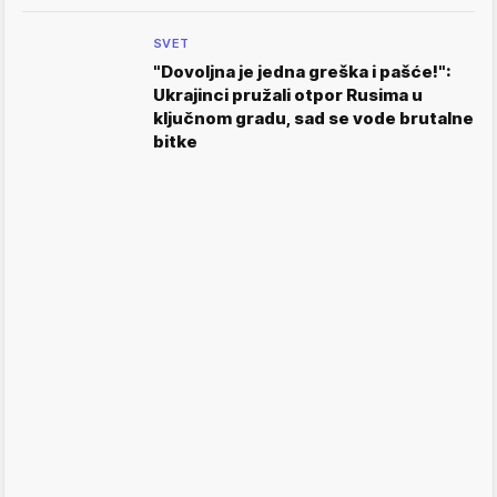
SVET
"Dovoljna je jedna greška i pašće!":
Ukrajinci pružali otpor Rusima u
ključnom gradu, sad se vode brutalne
bitke