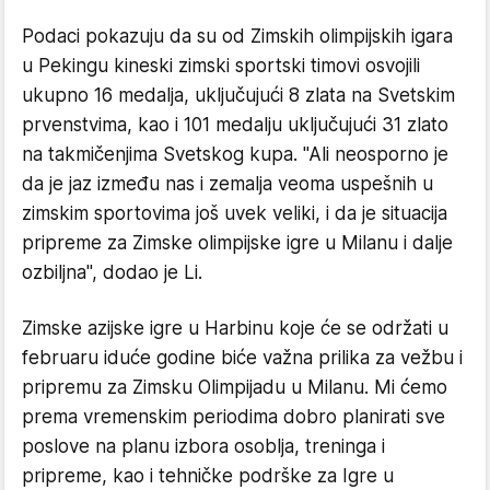
Podaci pokazuju da su od Zimskih olimpijskih igara
u Pekingu kineski zimski sportski timovi osvojili
ukupno 16 medalja, uključujući 8 zlata na Svetskim
prvenstvima, kao i 101 medalju uključujući 31 zlato
na takmičenjima Svetskog kupa. "Ali neosporno je
da je jaz između nas i zemalja veoma uspešnih u
zimskim sportovima još uvek veliki, i da je situacija
pripreme za Zimske olimpijske igre u Milanu i dalje
ozbiljna", dodao je Li.
Zimske azijske igre u Harbinu koje će se održati u
februaru iduće godine biće važna prilika za vežbu i
pripremu za Zimsku Olimpijadu u Milanu. Mi ćemo
prema vremenskim periodima dobro planirati sve
poslove na planu izbora osoblja, treninga i
pripreme, kao i tehničke podrške za Igre u