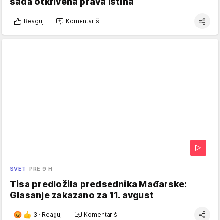
sada otkrivena prava istina
Reaguj
Komentariši
SVET
PRE 9 H
Tisa predložila predsednika Mađarske:
Glasanje zakazano za 11. avgust
3
·
Reaguj
Komentariši