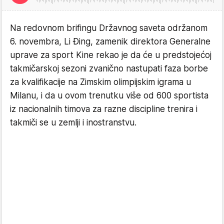
Na redovnom brifingu Državnog saveta održanom
6. novembra, Li Đing, zamenik direktora Generalne
uprave za sport Kine rekao je da će u predstojećoj
takmičarskoj sezoni zvanično nastupati faza borbe
za kvalifikacije na Zimskim olimpijskim igrama u
Milanu, i da u ovom trenutku više od 600 sportista
iz nacionalnih timova za razne discipline trenira i
takmiči se u zemlji i inostranstvu.