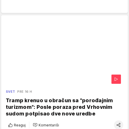
SVET
PRE 16 H
Tramp krenuo u obračun sa "porođajnim
turizmom": Posle poraza pred Vrhovnim
sudom potpisao dve nove uredbe
Reaguj
Komentariši