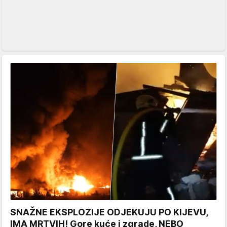
SNAŽNE EKSPLOZIJE ODJEKUJU PO KIJEVU,
IMA MRTVIH! Gore kuće i zgrade, NEBO