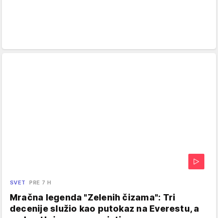
SVET
PRE 7 H
Mračna legenda "Zelenih čizama": Tri
decenije služio kao putokaz na Everestu, a