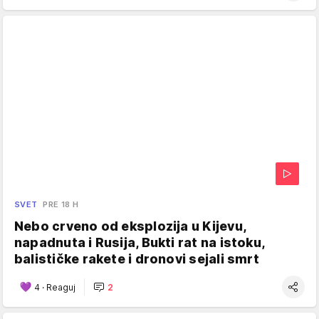
SVET
PRE 18 H
Nebo crveno od eksplozija u Kijevu,
napadnuta i Rusija, Bukti rat na istoku,
balističke rakete i dronovi sejali smrt
4
·
Reaguj
2