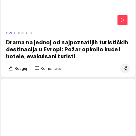
SVET
PRE 6 H
Drama na jednoj od najpoznatijih turističkih
destinacija u Evropi: Požar opkolio kuće i
hotele, evakuisani turisti
Reaguj
Komentariši