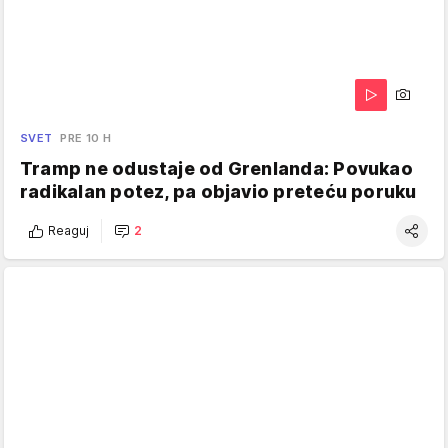
SVET
PRE 10 H
Tramp ne odustaje od Grenlanda: Povukao
radikalan potez, pa objavio preteću poruku
Reaguj
2