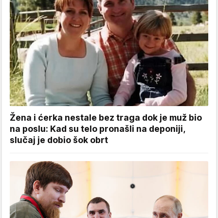
Žena i ćerka nestale bez traga dok je muž bio
na poslu: Kad su telo pronašli na deponiji,
slučaj je dobio šok obrt