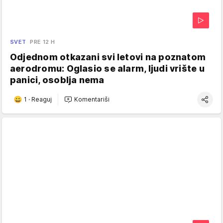
SVET
PRE 12 H
Odjednom otkazani svi letovi na poznatom
aerodromu: Oglasio se alarm, ljudi vrište u
panici, osoblja nema
1
·
Reaguj
Komentariši