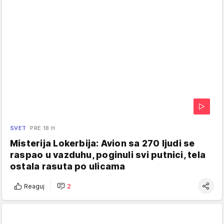
SVET
PRE 18 H
Misterija Lokerbija: Avion sa 270 ljudi se
raspao u vazduhu, poginuli svi putnici, tela
ostala rasuta po ulicama
Reaguj
2