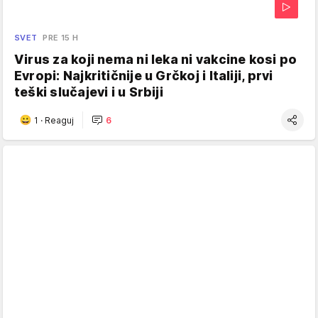
SVET
PRE 15 H
Virus za koji nema ni leka ni vakcine kosi po
Evropi: Najkritičnije u Grčkoj i Italiji, prvi
teški slučajevi i u Srbiji
1
·
Reaguj
6