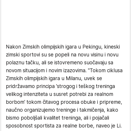
Nakon Zimskih olimpijskih igara u Pekingu, kineski
zimski sportovi su se popeli na novu visinu i novu
polaznu tačku, ali se istovremeno suočavaju sa
novom situacijom i novim izazovima. "Tokom ciklusa
Zimskih olimpijskih igara u Milanu, uvek se
pridržavamo principa 'strogog i teškog treninga
velikog intenziteta u susret potrebi za realnom
borbom' tokom čitavog procesa obuke i pripreme,
naučno organizujemo treninge i takmičenja, kako
bismo poboljšali kvalitet treninga, ali i pojačali
sposobnost sportista za realne borbe, naveo je Li.