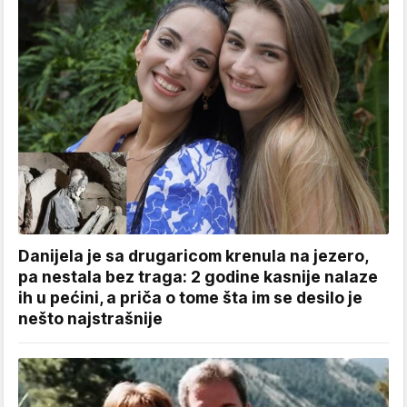
Danijela je sa drugaricom krenula na jezero,
pa nestala bez traga: 2 godine kasnije nalaze
ih u pećini, a priča o tome šta im se desilo je
nešto najstrašnije