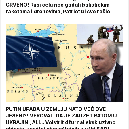
CRVENO! Rusi celu noć gađali balističkim
raketama i dronovima, Patriot bi sve rešio!
PUTIN UPADA U ZEMLJU NATO VEĆ OVE
JESENI?! VEROVALI DA JE ZAUZET RATOM U
UKRAJINI, ALI... Volstrit džurnal ekskluzivno
objavio izveštaj obaveštajnih službi SAD!