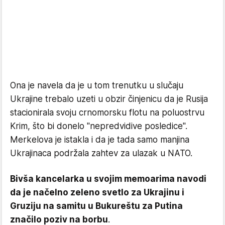
Ona je navela da je u tom trenutku u slučaju
Ukrajine trebalo uzeti u obzir činjenicu da je Rusija
stacionirala svoju crnomorsku flotu na poluostrvu
Krim, što bi donelo "nepredvidive posledice".
Merkelova je istakla i da je tada samo manjina
Ukrajinaca podržala zahtev za ulazak u NATO.
Bivša kancelarka u svojim memoarima navodi
da je načelno zeleno svetlo za Ukrajinu i
Gruziju na samitu u Bukureštu za Putina
značilo poziv na borbu
.