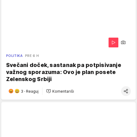
POLITIKA
PRE 6 H
Svečani doček, sastanak pa potpisivanje
važnog sporazuma: Ovo je plan posete
Zelenskog Srbiji
3
·
Reaguj
Komentariši