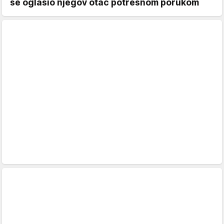
se oglasio njegov otac potresnom porukom