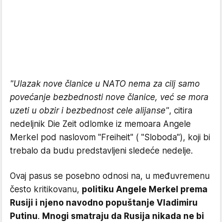
"Ulazak nove članice u NATO nema za cilj samo
povećanje bezbednosti nove članice, već se mora
uzeti u obzir i bezbednost cele alijanse"
, citira
nedeljnik Die Zeit odlomke iz memoara Angele
Merkel pod naslovom "Freiheit" ( "Sloboda"), koji bi
trebalo da budu predstavljeni sledeće nedelje.
Ovaj pasus se posebno odnosi na, u međuvremenu
često kritikovanu,
politiku Angele Merkel prema
Rusiji i njeno navodno popuštanje Vladimiru
Putinu
.
Mnogi smatraju da Rusija nikada ne bi