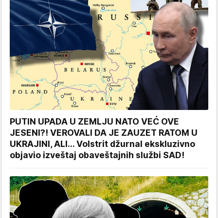
PUTIN UPADA U ZEMLJU NATO VEĆ OVE
JESENI?! VEROVALI DA JE ZAUZET RATOM U
UKRAJINI, ALI... Volstrit džurnal ekskluzivno
objavio izveštaj obaveštajnih službi SAD!