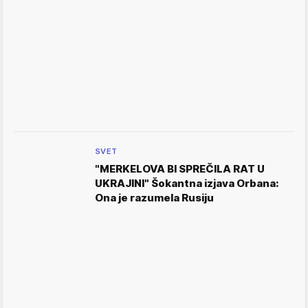
SVET
"MERKELOVA BI SPREČILA RAT U
UKRAJINI" Šokantna izjava Orbana:
Ona je razumela Rusiju