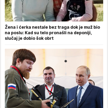
Žena i ćerka nestale bez traga dok je muž bio
na poslu: Kad su telo pronašli na deponiji,
slučaj je dobio šok obrt