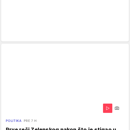
POLITIKA
PRE 7 H
Prve reči Zelenskog nakon što je stigao u