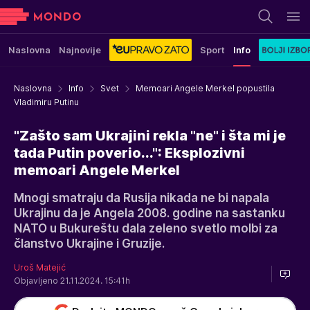
Naslovna
Najnovije
Sport
Info
Naslovna
Info
Svet
Memoari Angele Merkel popustila
Vladimiru Putinu
"Zašto sam Ukrajini rekla "ne" i šta mi je
tada Putin poverio...": Eksplozivni
memoari Angele Merkel
Mnogi smatraju da Rusija nikada ne bi napala
Ukrajinu da je Angela 2008. godine na sastanku
NATO u Bukureštu dala zeleno svetlo molbi za
članstvo Ukrajine i Gruzije.
Uroš Matejić
Objavljeno 21.11.2024. 15:41h