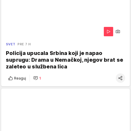
SVET
PRE 7 H
Policija upucala Srbina koji je napao
suprugu: Drama u Nemačkoj, njegov brat se
zaleteo u službena lica
Reaguj
1