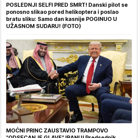
POSLEDNJI SELFI PRED SMRT! Danski pilot se
ponosno slikao pored helikoptera i poslao
bratu sliku: Samo dan kasnije POGINUO U
UŽASNOM SUDARU! (FOTO)
MOĆNI PRINC ZAUSTAVIO TRAMPOVO
"ODSECANJE GLAVE" IRANU! Predsednik