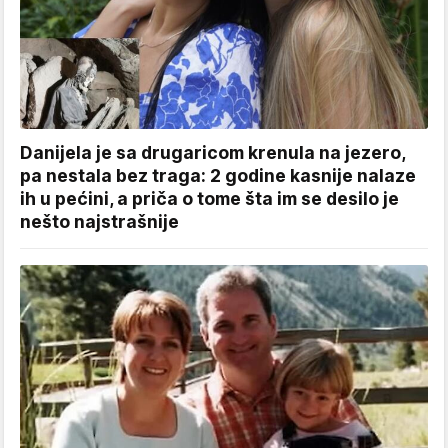
Danijela je sa drugaricom krenula na jezero,
pa nestala bez traga: 2 godine kasnije nalaze
ih u pećini, a priča o tome šta im se desilo je
nešto najstrašnije