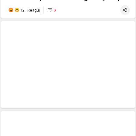
12
·
Reaguj
6