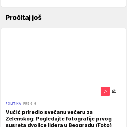
Pročitaj još
POLITIKA
PRE 6 H
Vučić priredio svečanu večeru za
Zelenskog: Pogledajte fotografije prvog
susreta dvojice lidera u Beogradu (Foto)