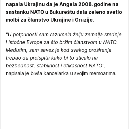
napala Ukrajinu da je Angela 2008. godine na
sastanku NATO u Bukureštu dala zeleno svetlo
molbi za članstvo Ukrajine i Gruzije
.
"U potpunosti sam razumela želju zemalja srednje
i Istočne Evrope za što bržim članstvom u NATO.
Međutim, sam savez je kod svakog proširenja
trebao da preispita kako bi to uticalo na
bezbednost, stabilnost i efikasnost NATO"
,
napisala je bivša kancelarka u svojim memoarima.