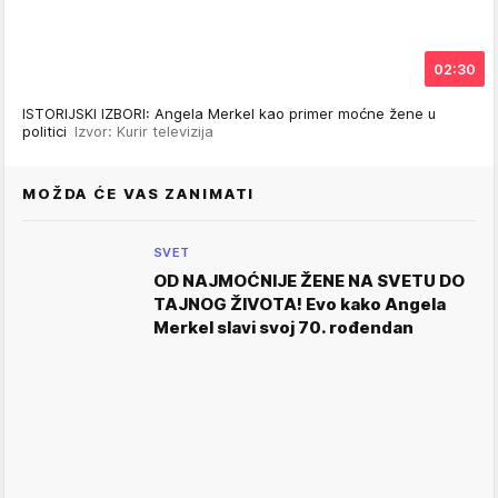
02:30
ISTORIJSKI IZBORI: Angela Merkel kao primer moćne žene u
politici
Izvor: Kurir televizija
MOŽDA ĆE VAS ZANIMATI
SVET
OD NAJMOĆNIJE ŽENE NA SVETU DO
TAJNOG ŽIVOTA! Evo kako Angela
Merkel slavi svoj 70. rođendan