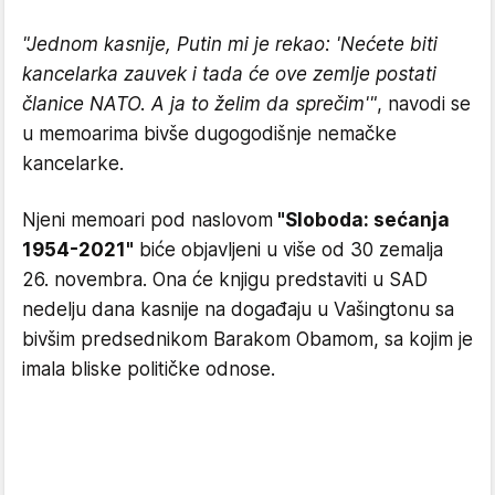
"Jednom kasnije, Putin mi je rekao: 'Nećete biti
kancelarka zauvek i tada će ove zemlje postati
članice NATO. A ja to želim da sprečim'"
, navodi se
u memoarima bivše dugogodišnje nemačke
kancelarke.
Njeni memoari pod naslovom
"Sloboda: sećanja
1954-2021"
biće objavljeni u više od 30 zemalja
26. novembra. Ona će knjigu predstaviti u SAD
nedelju dana kasnije na događaju u Vašingtonu sa
bivšim predsednikom Barakom Obamom, sa kojim je
imala bliske političke odnose.