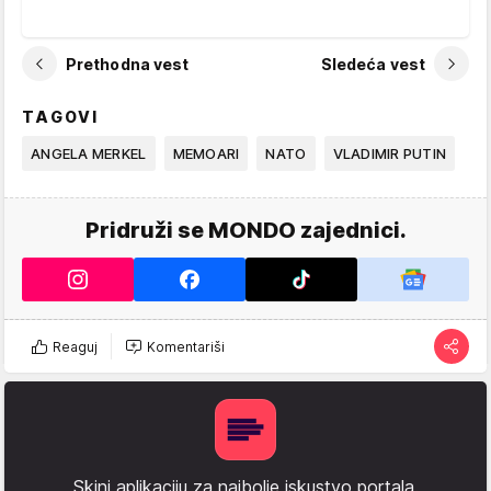
Prethodna vest
Sledeća vest
TAGOVI
ANGELA MERKEL
MEMOARI
NATO
VLADIMIR PUTIN
Pridruži se MONDO zajednici.
Reaguj
Komentariši
Skini aplikaciju za najbolje iskustvo portala.