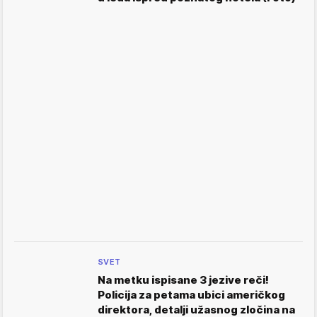
SVET
Na metku ispisane 3 jezive reči!
Policija za petama ubici američkog
direktora, detalji užasnog zločina na