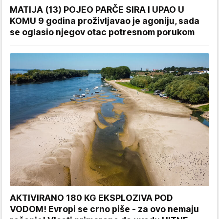
MATIJA (13) POJEO PARČE SIRA I UPAO U
KOMU 9 godina proživljavao je agoniju, sada
se oglasio njegov otac potresnom porukom
AKTIVIRANO 180 KG EKSPLOZIVA POD
VODOM! Evropi se crno piše - za ovo nemaju