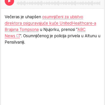
Večeras je uhapšen
osumnjičeni za ubistvo
direktora osiguravajuće kuće UnitedHealthcare-a
Brajana Tompsona
u Njujorku, prenosi "
ABC
News
". Osumnjičenog je policija privela u Altunu u
Pensilvaniji.