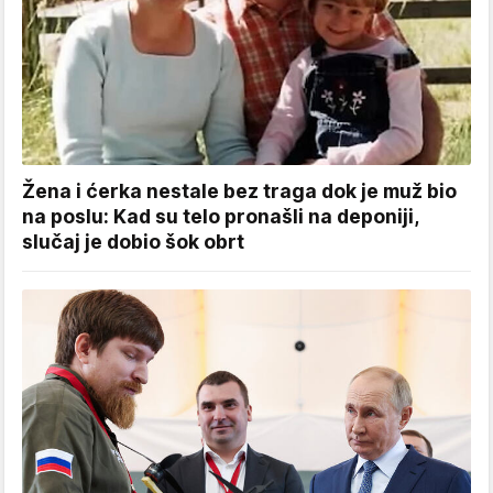
Žena i ćerka nestale bez traga dok je muž bio
na poslu: Kad su telo pronašli na deponiji,
slučaj je dobio šok obrt