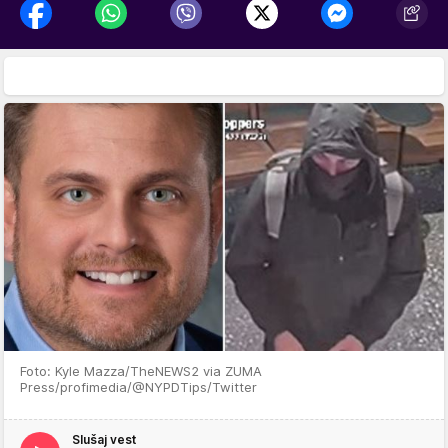
Foto: Kyle Mazza/TheNEWS2 via ZUMA
Press/profimedia/@NYPDTips/Twitter
Slušaj vest