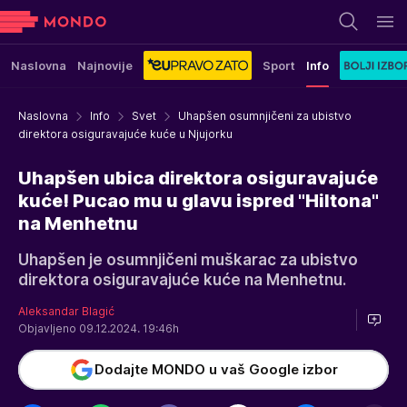
Naslovna
Najnovije
Sport
Info
Naslovna
Info
Svet
Uhapšen osumnjičeni za ubistvo
direktora osiguravajuće kuće u Njujorku
Uhapšen ubica direktora osiguravajuće
kuće! Pucao mu u glavu ispred "Hiltona"
na Menhetnu
Uhapšen je osumnjičeni muškarac za ubistvo
direktora osiguravajuće kuće na Menhetnu.
Aleksandar Blagić
Objavljeno 09.12.2024. 19:46h
Dodajte MONDO u vaš Google izbor