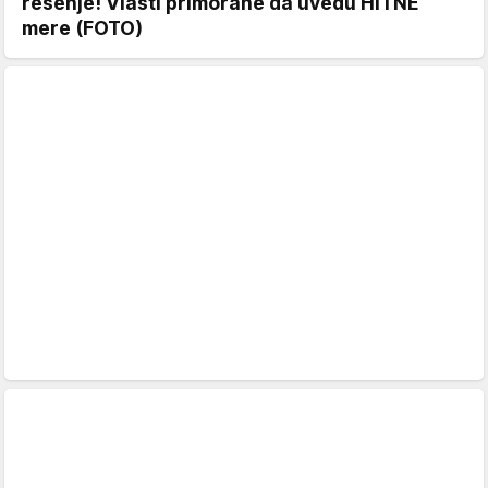
rešenje! Vlasti primorane da uvedu HITNE
mere (FOTO)