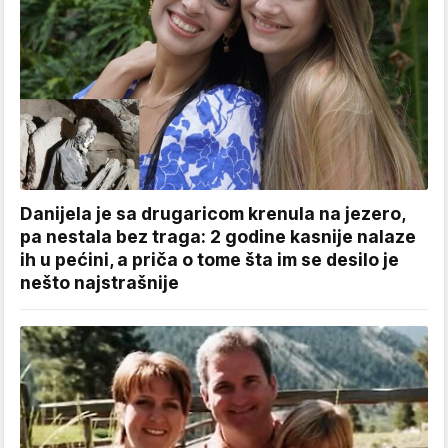
Danijela je sa drugaricom krenula na jezero,
pa nestala bez traga: 2 godine kasnije nalaze
ih u pećini, a priča o tome šta im se desilo je
nešto najstrašnije