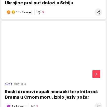
Ukrajine prvi put dolazi u Srbiju
14
·
Reaguj
5
SVET
PRE 11 H
Ruski dronovi napali nemački teretni brod:
Drama u Crnom moru, izbio jeziv požar
3
·
Reaguj
2