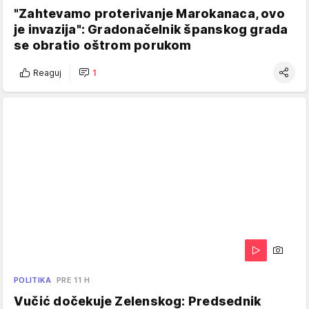
"Zahtevamo proterivanje Marokanaca, ovo
je invazija": Gradonačelnik španskog grada
se obratio oštrom porukom
Reaguj
1
POLITIKA
PRE 11 H
Vučić dočekuje Zelenskog: Predsednik