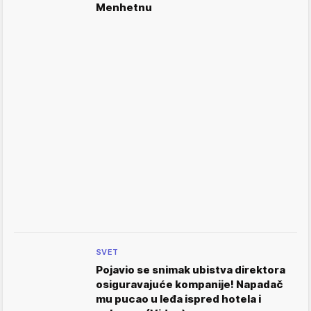
Menhetnu
SVET
Pojavio se snimak ubistva direktora
osiguravajuće kompanije! Napadač
mu pucao u leđa ispred hotela i