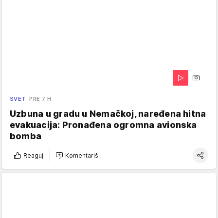
SVET
PRE 7 H
Uzbuna u gradu u Nemačkoj, naređena hitna
evakuacija: Pronađena ogromna avionska
bomba
Reaguj
Komentariši