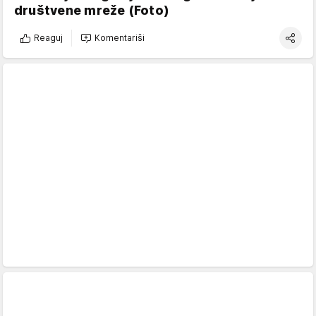
društvene mreže (Foto)
Reaguj
Komentariši