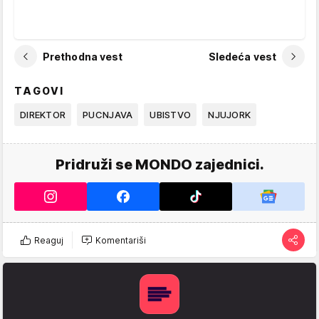
Prethodna vest
Sledeća vest
TAGOVI
DIREKTOR
PUCNJAVA
UBISTVO
NJUJORK
Pridruži se MONDO zajednici.
Reaguj
Komentariši