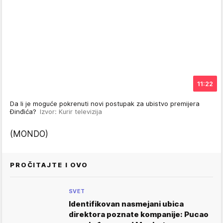
11:22
Da li je moguće pokrenuti novi postupak za ubistvo premijera
Đinđića?
Izvor: Kurir televizija
(MONDO)
PROČITAJTE I OVO
SVET
Identifikovan nasmejani ubica
direktora poznate kompanije: Pucao