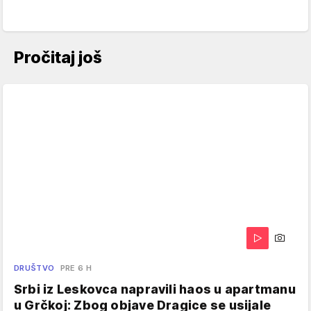
Pročitaj još
DRUŠTVO
PRE 6 H
Srbi iz Leskovca napravili haos u apartmanu
u Grčkoj: Zbog objave Dragice se usijale