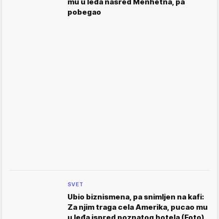
mu u leđa nasred Menhetna, pa
pobegao
SVET
Ubio biznismena, pa snimljen na kafi:
Za njim traga cela Amerika, pucao mu
u leđa ispred poznatog hotela (Foto)