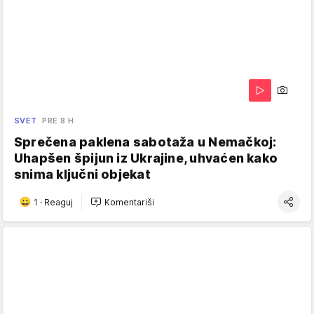
SVET
PRE 8 H
Sprečena paklena sabotaža u Nemačkoj:
Uhapšen špijun iz Ukrajine, uhvaćen kako
snima ključni objekat
1
·
Reaguj
Komentariši