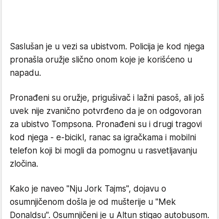
Saslušan je u vezi sa ubistvom. Policija je kod njega
pronašla oružje slično onom koje je korišćeno u
napadu.
Pronađeni su oružje, prigušivač i lažni pasoš, ali još
uvek nije zvanično potvrđeno da je on odgovoran
za ubistvo Tompsona. Pronađeni su i drugi tragovi
kod njega - e-bicikl, ranac sa igračkama i mobilni
telefon koji bi mogli da pomognu u rasvetljavanju
zločina.
Kako je naveo "Nju Jork Tajms", dojavu o
osumnjičenom došla je od mušterije u "Mek
Donaldsu". Osumnjičeni je u Altun stigao autobusom.