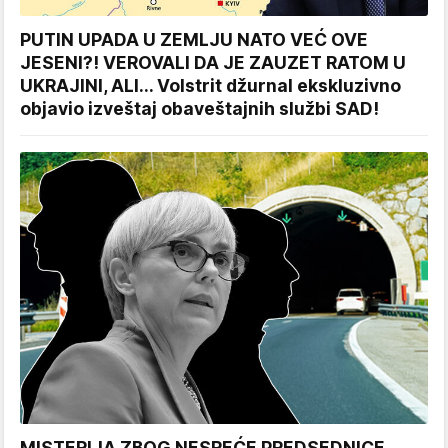
PUTIN UPADA U ZEMLJU NATO VEĆ OVE
JESENI?! VEROVALI DA JE ZAUZET RATOM U
UKRAJINI, ALI... Volstrit džurnal ekskluzivno
objavio izveštaj obaveštajnih službi SAD!
MISTERIJA ZBOG NESREĆE PREDSEDNICE