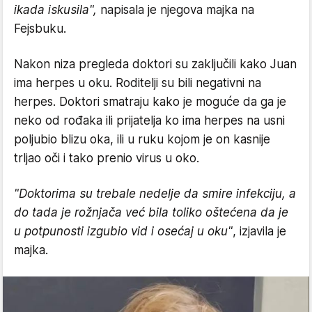
ikada iskusila",
napisala je njegova majka na
Fejsbuku.
Nakon niza pregleda doktori su zaključili kako Juan
ima herpes u oku. Roditelji su bili negativni na
herpes. Doktori smatraju kako je moguće da ga je
neko od rođaka ili prijatelja ko ima herpes na usni
poljubio blizu oka, ili u ruku kojom je on kasnije
trljao oči i tako prenio virus u oko.
"Doktorima su trebale nedelje da smire infekciju, a
do tada je rožnjača već bila toliko oštećena da je
u potpunosti izgubio vid i osećaj u oku"
, izjavila je
majka.