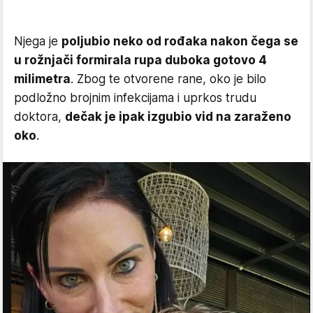
Njega je
poljubio neko od rođaka nakon čega se
u rožnjači formirala rupa duboka gotovo 4
milimetra
. Zbog te otvorene rane, oko je bilo
podložno brojnim infekcijama i uprkos trudu
doktora,
dečak je ipak izgubio vid na zaraženo
oko
.