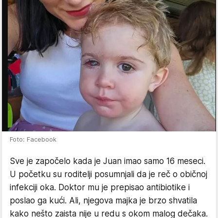
Foto: Facebook
Sve je započelo kada je Juan imao samo 16 meseci.
U početku su roditelji posumnjali da je reč o običnoj
infekciji oka. Doktor mu je prepisao antibiotike i
poslao ga kući. Ali, njegova majka je brzo shvatila
kako nešto zaista nije u redu s okom malog dečaka.