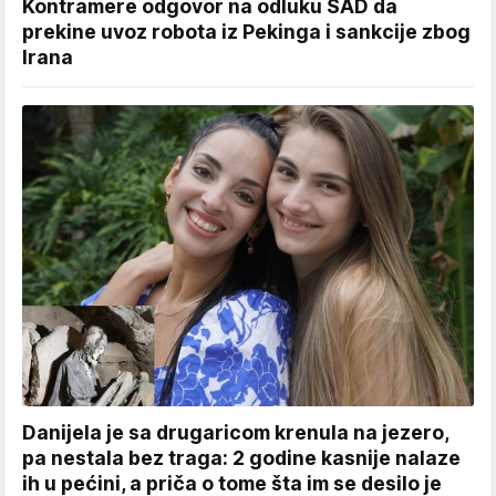
Kontramere odgovor na odluku SAD da
prekine uvoz robota iz Pekinga i sankcije zbog
Irana
Danijela je sa drugaricom krenula na jezero,
pa nestala bez traga: 2 godine kasnije nalaze
ih u pećini, a priča o tome šta im se desilo je