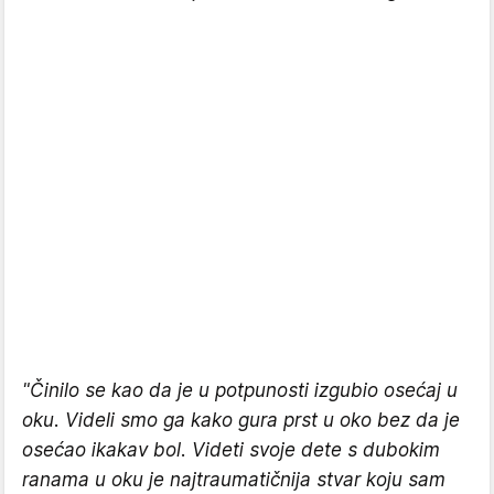
"Činilo se kao da je u potpunosti izgubio osećaj u
oku. Videli smo ga kako gura prst u oko bez da je
osećao ikakav bol. Videti svoje dete s dubokim
ranama u oku je najtraumatičnija stvar koju sam