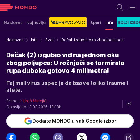
Naslovna
Najnovije
Sport
Info
Naslovna
Info
Svet
Dečak izgubio oko zbog poljupca
Dečak (2) izgubio vid na jednom oku
zbog poljupca: U rožnjači se formirala
rupa duboka gotovo 4 milimetra!
Taj mali virus uspeo je da izazve toliko traume i
štete.
Prenosi:
Uroš Matejić
Objavljeno 13.03.2025. 18:18h
Dodajte MONDO u vaš Google izbor