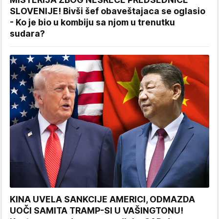
SLOVENIJE! Bivši šef obaveštajaca se oglasio
- Ko je bio u kombiju sa njom u trenutku
sudara?
KINA UVELA SANKCIJE AMERICI, ODMAZDA
UOČI SAMITA TRAMP-SI U VAŠINGTONU!