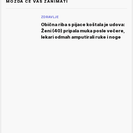
MOŽDA ĆE VAS ZANIMATI
ZDRAVLJE
Obična riba s pijace koštala je udova:
Ženi (40) pripala muka posle večere,
lekari odmah amputirali ruke i noge