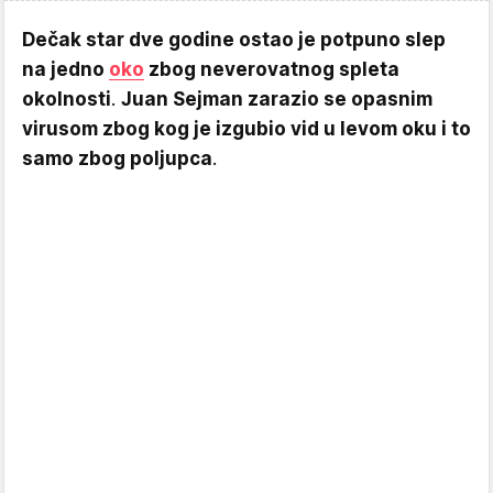
Dečak star dve godine ostao je potpuno slep
na jedno
oko
zbog neverovatnog spleta
okolnosti
.
Juan Sejman zarazio se opasnim
virusom zbog kog je izgubio vid u levom oku i to
samo zbog poljupca
.