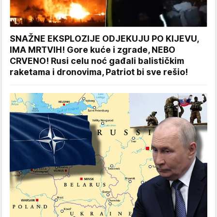
SNAŽNE EKSPLOZIJE ODJEKUJU PO KIJEVU,
IMA MRTVIH! Gore kuće i zgrade, NEBO
CRVENO! Rusi celu noć gađali balističkim
raketama i dronovima, Patriot bi sve rešio!