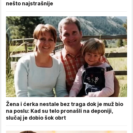
nešto najstrašnije
Žena i ćerka nestale bez traga dok je muž bio
na poslu: Kad su telo pronašli na deponiji,
slučaj je dobio šok obrt