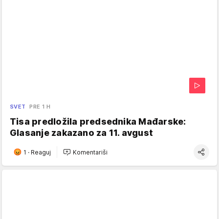
SVET
PRE 1 H
Tisa predložila predsednika Mađarske:
Glasanje zakazano za 11. avgust
1
·
Reaguj
Komentariši