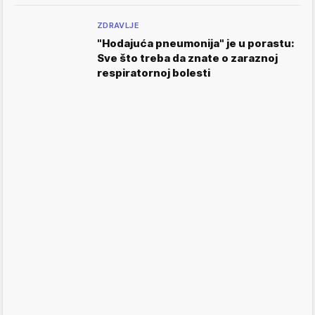
ZDRAVLJE
"Hodajuća pneumonija" je u porastu:
Sve što treba da znate o zaraznoj
respiratornoj bolesti