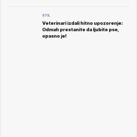
STIL
Veterinari izdali hitno upozorenje:
Odmah prestanite da ljubite pse,
opasno je!