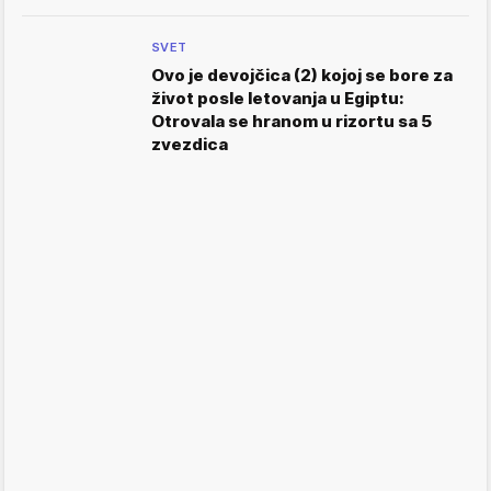
SVET
Ovo je devojčica (2) kojoj se bore za
život posle letovanja u Egiptu:
Otrovala se hranom u rizortu sa 5
zvezdica