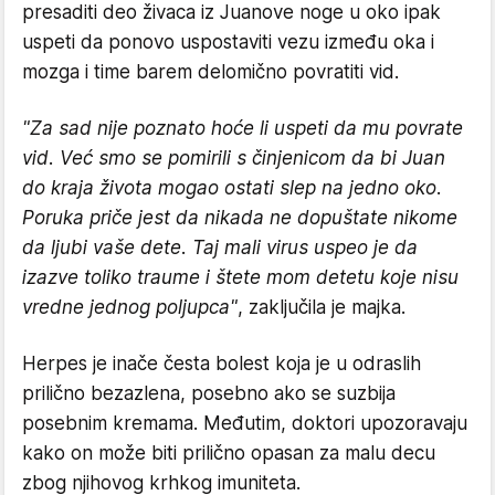
presaditi deo živaca iz Juanove noge u oko ipak
uspeti da ponovo uspostaviti vezu između oka i
mozga i time barem delomično povratiti vid.
"Za sad nije poznato hoće li uspeti da mu povrate
vid. Već smo se pomirili s činjenicom da bi Juan
do kraja života mogao ostati slep na jedno oko.
Poruka priče jest da nikada ne dopuštate nikome
da ljubi vaše dete. Taj mali virus uspeo je da
izazve toliko traume i štete mom detetu koje nisu
vredne jednog poljupca"
, zaključila je majka.
Herpes je inače česta bolest koja je u odraslih
prilično bezazlena, posebno ako se suzbija
posebnim kremama. Međutim, doktori upozoravaju
kako on može biti prilično opasan za malu decu
zbog njihovog krhkog imuniteta.