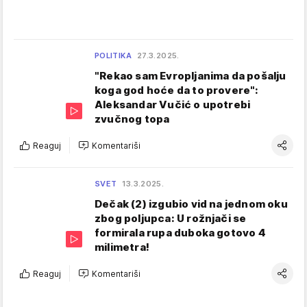
POLITIKA
27.3.2025.
"Rekao sam Evropljanima da pošalju
koga god hoće da to provere":
Aleksandar Vučić o upotrebi
zvučnog topa
Reaguj
Komentariši
SVET
13.3.2025.
Dečak (2) izgubio vid na jednom oku
zbog poljupca: U rožnjači se
formirala rupa duboka gotovo 4
milimetra!
Reaguj
Komentariši