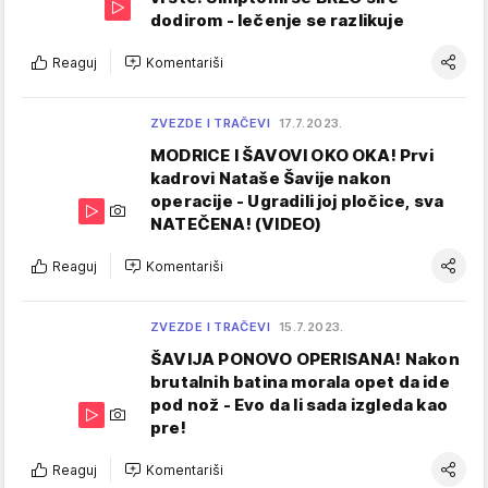
dodirom - lečenje se razlikuje
Reaguj
Komentariši
ZVEZDE I TRAČEVI
17.7.2023.
MODRICE I ŠAVOVI OKO OKA! Prvi
kadrovi Nataše Šavije nakon
operacije - Ugradili joj pločice, sva
NATEČENA! (VIDEO)
Reaguj
Komentariši
ZVEZDE I TRAČEVI
15.7.2023.
ŠAVIJA PONOVO OPERISANA! Nakon
brutalnih batina morala opet da ide
pod nož - Evo da li sada izgleda kao
pre!
Reaguj
Komentariši