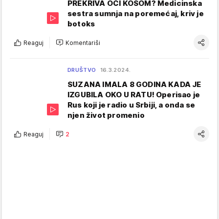
PREKRIVA OČI KOSOM? Medicinska
sestra sumnja na poremećaj, kriv je
botoks
Reaguj
Komentariši
DRUŠTVO
16.3.2024.
SUZANA IMALA 8 GODINA KADA JE
IZGUBILA OKO U RATU! Operisao je
Rus koji je radio u Srbiji, a onda se
njen život promenio
Reaguj
2