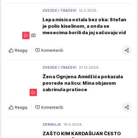
ZVEZDE I TRAČEVI
12.2.2025.
Lepa misica ostala bez oka: Stefan
je polio kiselinom, a onda se
mesecima borili da joj sačuvaju vid
Reaguj
Komentariši
ZVEZDE I TRAČEVI
27.12.2024.
Žena Ognjena Amidžića pokazala
povrede na licu: Mina objavom
zabrinula pratioce
Reaguj
Komentariši
ZDRAVLJE
10.5.2024.
ZAŠTO KIM KARDAŠIJAN ČESTO