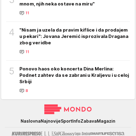
mnom, njih neka ostave na miru"
11
4
"Nisam ja uzela da pravim kiflice i da prodajem
u pekari": Jovana Jeremić isprozivala Dragana
zbog veridbe
11
5
Ponovo haos oko koncerta Dina Merlina:
Podnet zahtev da se zabrani u Kraljevu i u celoj
Srbiji
8
Mondo
Naslovna
Najnovije
Sport
Info
Zabava
Magazin