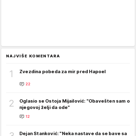
NAJVIŠE KOMENTARA
1
Zvezdina pobeda za mir pred Hapoel
22
2
Oglasio se Ostoja Mijailović: "Obavešten sam o
njegovoj želji da ode"
12
3
Dejan Stanković: "Neka nastave da se bave sa