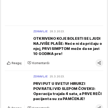
ZDRAVLJE
28.3.2023.
OTKRIVENO KOJE BOLESTI SE LJUDI
NAJVIŠE PLAŠE: Neće ni da pričaju o
njoj, PRVI SIMPTOM može da se javi
10 GODINA pre!
Reaguj
Komentariši
ZDRAVLJE
25.3.2023.
PRVI PUT U SVETU! HIRURZI
POVRATILI VID SLEPOM ČOVEKU:
Operacija trajala 4 sata, a PRVE REČI
pacijenta su za PAMĆENJE!