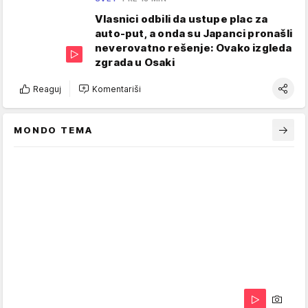
Vlasnici odbili da ustupe plac za
auto-put, a onda su Japanci pronašli
neverovatno rešenje: Ovako izgleda
zgrada u Osaki
Reaguj
Komentariši
MONDO TEMA