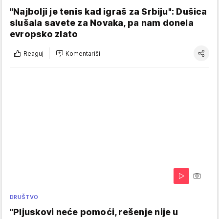
"Najbolji je tenis kad igraš za Srbiju": Dušica
slušala savete za Novaka, pa nam donela
evropsko zlato
Reaguj
Komentariši
DRUŠTVO
"Pljuskovi neće pomoći, rešenje nije u