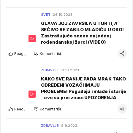
SVET
26.10.2023.
GLAVA JOJ ZAVRŠILA U TORTI, A
SEČIVO SE ZABILO MLADIĆU U OKO!
Zastrašujuće scene na jednoj
rođendanskoj žurci (VIDEO)
Reaguj
Komentariši
ZDRAVLJE
11.10.2023.
KAKO SVE RANIJE PADA MRAK TAKO
ODREĐENI VOZAČI IMAJU
PROBLEME! Pogađaju i mlađe i starije
- ovo su prvi znaci UPOZORENJA
Reaguj
Komentariši
ZDRAVLJE
9.9.2023.