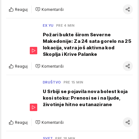
Reaguj
Komentariši
EX YU
PRE 4 MIN
Požari bukte širom Severne
Makedonije: Za 24 sata gorelo na 25
lokacija, vatra još aktivna kod
Skoplja i Krive Palanke
Reaguj
Komentariši
DRUŠTVO
PRE 15 MIN
U Srbiji se pojavila nova bolest koja
kosi stoku: Prenosi se i na ljude,
životinje hitno eutanazirane
Reaguj
Komentariši
SVET
PRE 18 MIN