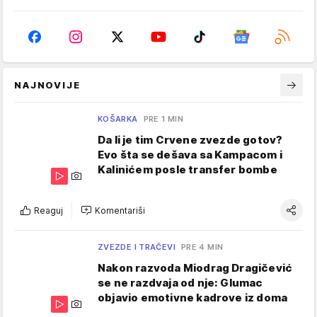
NAJNOVIJE
KOŠARKA
PRE 1 MIN
Da li je tim Crvene zvezde gotov?
Evo šta se dešava sa Kampacom i
Kalinićem posle transfer bombe
Reaguj
Komentariši
ZVEZDE I TRAČEVI
PRE 4 MIN
Nakon razvoda Miodrag Dragičević
se ne razdvaja od nje: Glumac
objavio emotivne kadrove iz doma