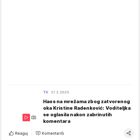
TV
27.2.2025.
Haos na mrežama zbog zatvorenog
oka Kristine Radenković: Voditeljka
se oglasila nakon zabrinutih
komentara
Reaguj
Komentariši