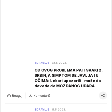
ZDRAVLJE
22.5.2023.
OD OVOG PROBLEMA PATI SVAKI 2.
SRBIN, A SIMPTOM SE JAVLJA I U
OČIMA: Lekari upozorili - može da
dovede do MOŽDANOG UDARA
Reaguj
Komentariši
ZDRAVLJE
11.5.2023.