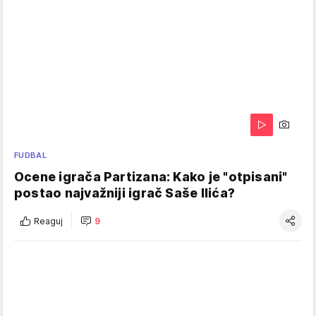
FUDBAL
Ocene igrača Partizana: Kako je "otpisani"
postao najvažniji igrač Saše Ilića?
Reaguj
9