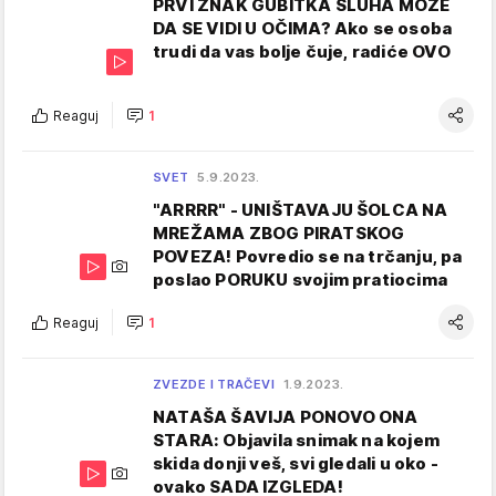
PRVI ZNAK GUBITKA SLUHA MOŽE
DA SE VIDI U OČIMA? Ako se osoba
trudi da vas bolje čuje, radiće OVO
Reaguj
1
SVET
5.9.2023.
"ARRRR" - UNIŠTAVAJU ŠOLCA NA
MREŽAMA ZBOG PIRATSKOG
POVEZA! Povredio se na trčanju, pa
poslao PORUKU svojim pratiocima
Reaguj
1
ZVEZDE I TRAČEVI
1.9.2023.
NATAŠA ŠAVIJA PONOVO ONA
STARA: Objavila snimak na kojem
skida donji veš, svi gledali u oko -
ovako SADA IZGLEDA!