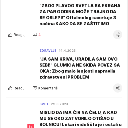
"ZBOG PLAVOG SVETLA SA EKRANA
ZA PAR GODINA MOŽE TRAJNO DA
SE OSLEPI!" Oftalmolog savetuje 3
načina KAKO DA SE ZAŠTITIMO
Reaguj
4
ZDRAVLJE
14.4.2023.
"JA SAM KRIVA, URADILA SAM OVO
SEBI!" GLUMICA NE SKIDA POVEZ SA
OKA: Zbog malo lenjosti napravila
zdravstveni PROBLEM
Reaguj
Komentariši
SVET
29.3.2023.
MISLIO DA IMA ČIR NA ČELU, A KAD
MU SE OKO ZATVORILO OTIŠAO U
BOLNICU! Lekari videli šta je i ostali u