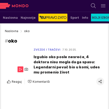
Naslovna
Najnovije
Sport
Info
Naslovna
oko
#
oko
ZVEZDE I TRAČEVI
7.10.2025.
Izgubio oko posle nesreće, 4
doktora nisu mogla da ga spasu:
Legendarni pevač bio u komi, udes
mu promenio život
Reaguj
Komentariši