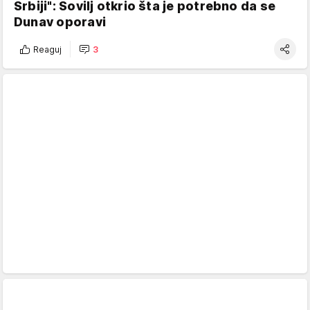
Srbiji": Sovilj otkrio šta je potrebno da se
Dunav oporavi
Reaguj
3