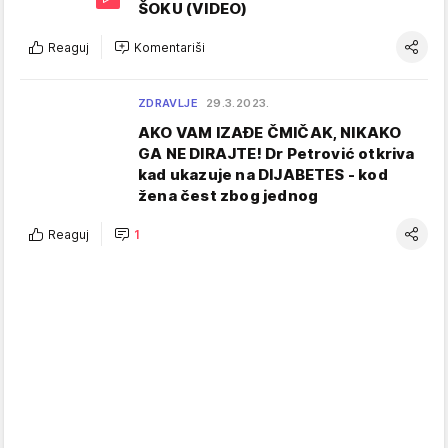
ŠOKU (VIDEO)
Reaguj
Komentariši
ZDRAVLJE
29.3.2023.
AKO VAM IZAĐE ČMIČAK, NIKAKO
GA NE DIRAJTE! Dr Petrović otkriva
kad ukazuje na DIJABETES - kod
žena čest zbog jednog
Reaguj
1