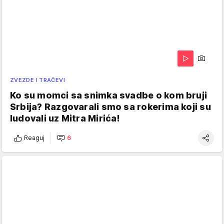
ZVEZDE I TRAČEVI
Ko su momci sa snimka svadbe o kom bruji
Srbija? Razgovarali smo sa rokerima koji su
ludovali uz Mitra Mirića!
Reaguj
6