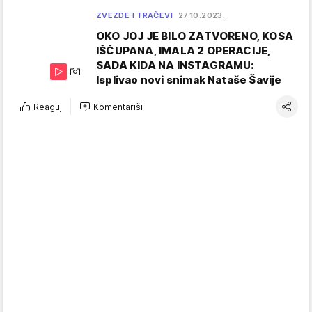
ZVEZDE I TRAČEVI
27.10.2023.
OKO JOJ JE BILO ZATVORENO, KOSA
IŠČUPANA, IMALA 2 OPERACIJE,
SADA KIDA NA INSTAGRAMU:
Isplivao novi snimak Nataše Šavije
Reaguj
Komentariši