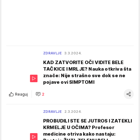
ZDRAVLJE
3.3.2024.
KAD ZATVORITE OČI VIDITE BELE
TAČKICE I MRLJE? Nauka otkriva šta
znače: Nije strašno sve dok se ne
pojave ovi SIMPTOMI
Reaguj
2
ZDRAVLJE
2.3.2024.
PROBUDILI STE SE JUTROS I ZATEKLI
KRMELJE U OČIMA? Profesor
medicine otriva kako nastaju: