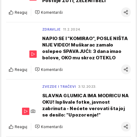
Postoje ŽUTI, ZELENI I BELI
Reaguj
Komentariši
ZDRAVLJE
11.2.2024.
NAPIO SE I "KOMIRAO", POSLE NIŠTA
NIJE VIDEO! Muškarac zamalo
oslepeo SPAVAJUĆI: 3 dana imao
bolove, OKO mu skroz OTEKLO
Reaguj
Komentariši
ZVEZDE I TRAČEVI
3.12.2023.
SLAVNA GLUMICA IMA MODRICU NA
OKU! Isplivale fotke, javnost
zabrinuta - Nećete verovati šta joj
se desilo: "Upozorenje!"
Reaguj
Komentariši