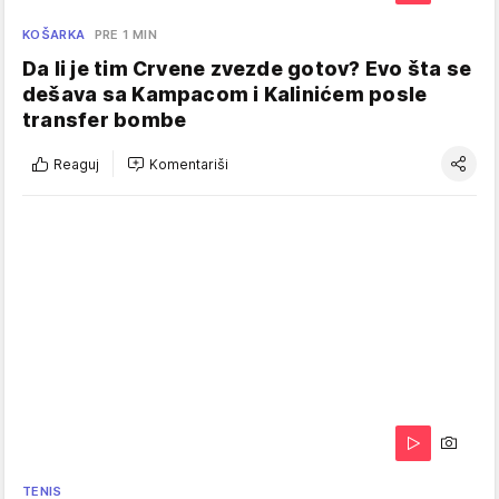
KOŠARKA
PRE 1 MIN
Da li je tim Crvene zvezde gotov? Evo šta se
dešava sa Kampacom i Kalinićem posle
transfer bombe
Reaguj
Komentariši
TENIS