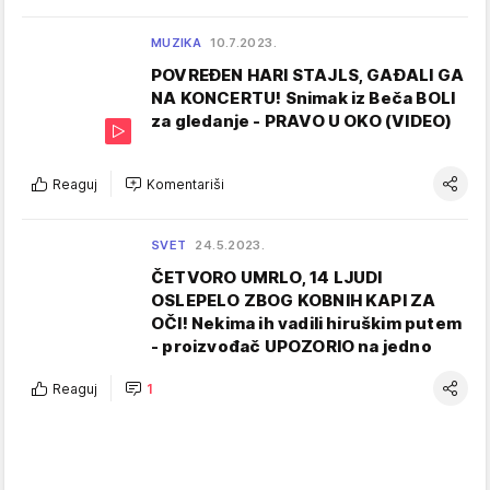
MUZIKA
10.7.2023.
POVREĐEN HARI STAJLS, GAĐALI GA
NA KONCERTU! Snimak iz Beča BOLI
za gledanje - PRAVO U OKO (VIDEO)
Reaguj
Komentariši
SVET
24.5.2023.
ČETVORO UMRLO, 14 LJUDI
OSLEPELO ZBOG KOBNIH KAPI ZA
OČI! Nekima ih vadili hiruškim putem
- proizvođač UPOZORIO na jedno
Reaguj
1