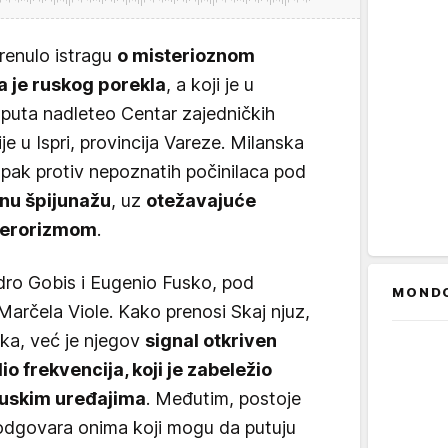
krenulo istragu
o misterioznom
a je ruskog porekla
, a koji je u
 puta nadleteo Centar zajedničkih
je u Ispri, provincija Vareze. Milanska
upak protiv nepoznatih počinilaca pod
ojnu špijunažu
, uz
otežavajuće
 terorizmom
.
dro Gobis i Eugenio Fusko, pod
MOND
arčela Viole. Kako prenosi Skaj njuz,
ka, već je njegov
signal otkriven
o frekvencija, koji je zabeležio
ruskim uređajima
. Međutim, postoje
odgovara onima koji mogu da putuju