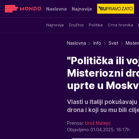
Naslovna
Najnovije
Najnovije
Društvo
Politika
Crna hronika
Sensa
Stvar ukusa
Yumama
Naslovna
Info
Svet
Mister
"Politička ili 
Misteriozni dro
uprte u Mosk
Vlasti u Italiji pokušavaj
drona i koji su mu bili cilje
Prenosi:
Uroš Matejić
Objavljeno 01.04.2025. 16:17h