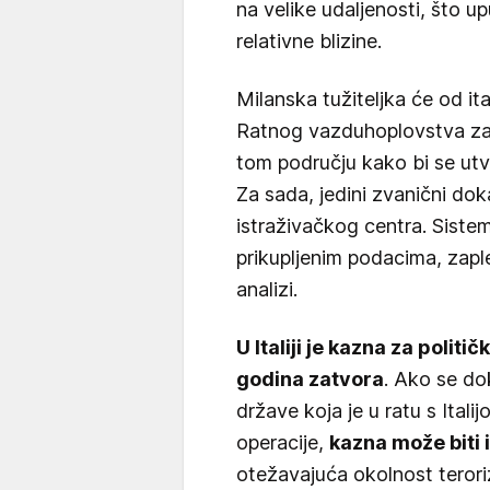
na velike udaljenosti, što up
relativne blizine.
Milanska tužiteljka će od ita
Ratnog vazduhoplovstva zatr
tom području kako bi se utvrd
Za sada, jedini zvanični do
istraživačkog centra. Sistem
prikupljenim podacima, zaple
analizi.
U Italiji je kazna za politi
godina zatvora
. Ako se do
države koja je u ratu s Itali
operacije,
kazna može biti 
otežavajuća okolnost terori