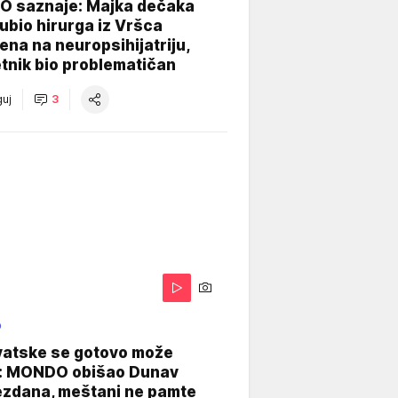
 saznaje: Majka dečaka
e ubio hirurga iz Vršca
na na neuropsihijatriju,
tnik bio problematičan
uj
3
O
vatske se gotovo može
: MONDO obišao Dunav
ezdana, meštani ne pamte