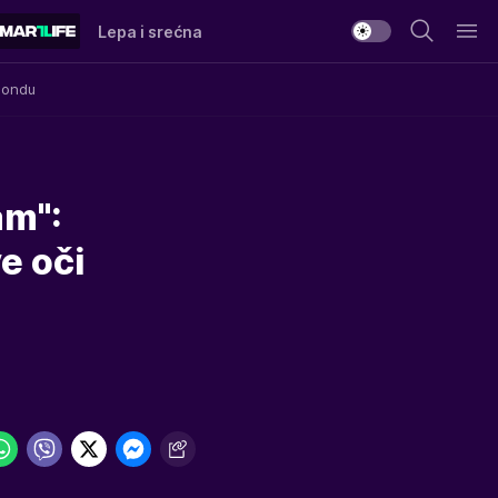
Lepa i srećna
Mondu
am":
e oči