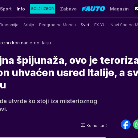
Sport
Info
Zabava
Magazin
Ekonomija
Srbija
Beograd na Mondu
Svet
EX YU
Novi Sad na 
iozni dron nadleteo Italiju
vojna špijunaža, ovo je teroriz
n uhvaćen usred Italije, a sv
vu
u da utvrde ko stoji iza misterioznog
vi.
Komentariši