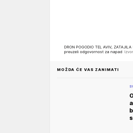
DRON POGODIO TEL AVIV, ZATAJILA I
preuzeli odgovornost za napad
Izvo
MOŽDA ĆE VAS ZANIMATI
S
O
a
b
s