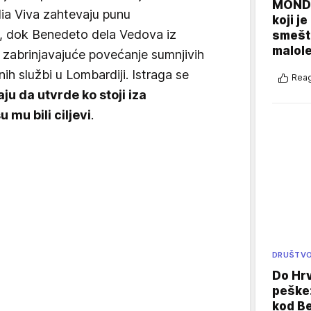
MONDO
talia Viva zahtevaju punu
koji j
a, dok Benedeto dela Vedova iz
smešte
malole
e zabrinjavajuće povećanje sumnjivih
ih službi u Lombardiji. Istraga se
Reag
ju da utvrde ko stoji iza
 mu bili ciljevi
.
DRUŠTV
Do Hr
peške
kod B