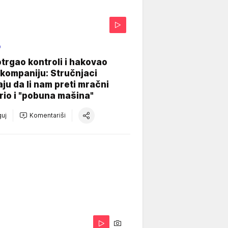
O
otrgao kontroli i hakovao
kompaniju: Stručnjaci
aju da li nam preti mračni
io i "pobuna mašina"
uj
Komentariši