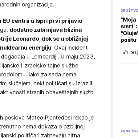
arodnih organizacija.
DRUŠTV
"Moja 
EU centra u Ispri prvi prijavio
smrt":
oga,
dodatno zabrinjava blizina
"Oluje
rije Leonardo, dok se u obližnjoj
poštu
a nuklearnu energiju
. Ovaj incident
Reag
 događaja u Lombardiji. U maju 2023,
ijanske i izraelske tajne službe
 brodolomu. Iako za sada nema
 slučajem, neki političari su izrazili
aktivnosti stranih obaveštajnih službi
njih poslova Mateo Pjantedosi rekao je
a trenutno nema dokaza o ozbiljnoj
CRNA HR
ijanski političari zahtevaju hitna