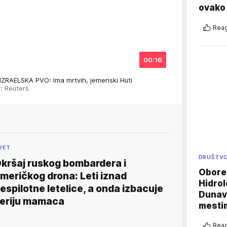
ovako 
Reag
00:16
ZRAELSKA PVO: Ima mrtvih, jemenski Huti
r: Reuters
VET
DRUŠTV
kršaj ruskog bombardera i
Oboren
meričkog drona: Leti iznad
Hidrol
espilotne letelice, a onda izbacuje
Dunava
eriju mamaca
mestim
Reag