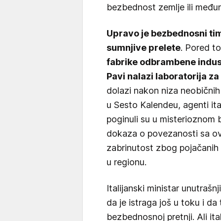
bezbednost zemlje ili međun
Upravo je bezbednosni tim 
sumnjive prelete
. Pored t
fabrike odbrambene indust
Pavi nalazi laboratorija z
dolazi nakon niza neobičnih
u Sesto Kalendeu, agenti ital
poginuli su u misterioznom
dokaza o povezanosti sa ovim
zabrinutost zbog pojačanih 
u regionu.
Italijanski ministar unutraš
da je istraga još u toku i d
bezbednosnoj pretnji. Ali ital