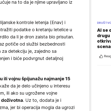
ućuje na to da je njime upravljano iz
lijanske kontrole letenja (Enav) i
DRUŠTV
ažiti podatke o kretanju letelice u
AI se 
drugu 
ilo da li je dron zaista bio prisutan.
otkriv
kaz potiče od službi bezbednosti
scenar
 za detekciju je, zajedno sa
Reag
njen i biće podvrgnut detaljnoj
čku ili vojnu špijunažu najmanje 15
kaže da je delo učinjeno u interesu
jom, ili ako su ugrožene vojne
i doživotna
. Uz to, dodata je i
zma, jer bi operacija mogla da ugrozi