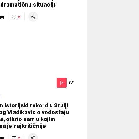
dramatičnu situaciju
uj
6
O
 istorijski rekord u Srbiji:
og Vladiković o vodostaju
, otkrio nam u kojim
a je najkritičnije
uj
5