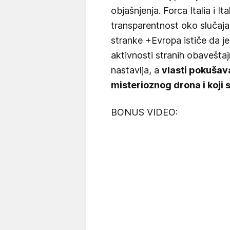
objašnjenja. Forca Italia i I
transparentnost oko slučaj
stranke +Evropa ističe da j
aktivnosti stranih obaveštajn
nastavlja, a
vlasti pokušava
misterioznog drona i koji su
BONUS VIDEO: