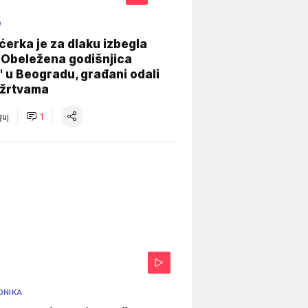
O
ćerka je za dlaku izbegla
 Obeležena godišnjica
" u Beogradu, građani odali
 žrtvama
uj
1
ONIKA