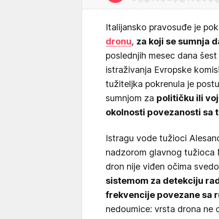
Italijansko pravosuđe je po
dronu
,
za koji se sumnja d
poslednjih mesec dana šest
istraživanja Evropske komisi
tužiteljka pokrenula je post
sumnjom za
političku ili v
okolnosti povezanosti sa
Istragu vode tužioci Alesan
nadzorom glavnog tužioca M
dron nije viđen očima svedo
sistemom za detekciju radi
frekvencije povezane sa 
nedoumice: vrsta drona ne 