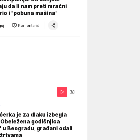
aju da li nam preti mračni
io i "pobuna mašina"
uj
Komentariši
O
ćerka je za dlaku izbegla
 Obeležena godišnjica
" u Beogradu, građani odali
 žrtvama