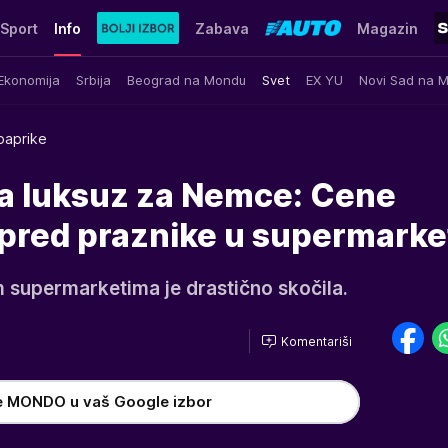
Sport
Info
Zabava
Magazin
Ekonomija
Srbija
Beograd na Mondu
Svet
EX YU
Novi Sad na 
paprike
la luksuz za Nemce: Cene
" pred praznike u supermark
supermarketima je drastično skočila.
Komentariši
e MONDO u vaš Google izbor