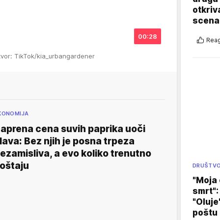
otkriv
scenar
00:28
Reag
zvor: TikTok/kia_urbangardener
KONOMIJA
aprena cena suvih paprika uoči
lava: Bez njih je posna trpeza
ezamisliva, a evo koliko trenutno
oštaju
DRUŠTV
"Moja 
smrt":
"Oluje
poštu