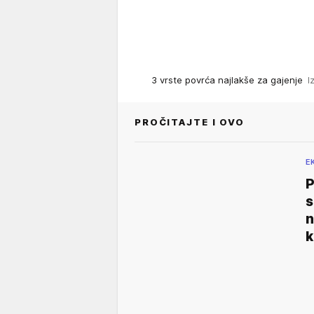
3 vrste povrća najlakše za gajenje
I
PROČITAJTE I OVO
E
P
s
n
k