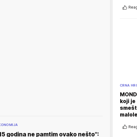
Reag
CRNA HR
MONDO
koji j
smešte
malole
KONOMIJA
Reag
15 godina ne pamtim ovako nešto":