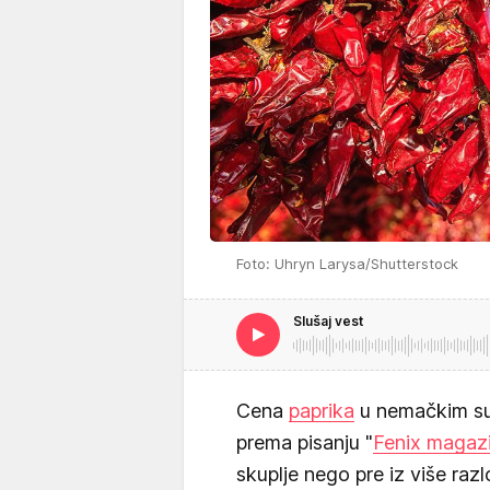
Foto: Uhryn Larysa/Shutterstock
Slušaj vest
Cena
paprika
u nemačkim sup
prema pisanju "
Fenix magaz
skuplje nego pre iz više razl