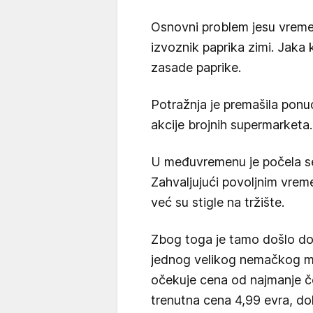
Osnovni problem jesu vremens
izvoznik paprika zimi. Jaka 
zasade paprike.
Potražnja je premašila pon
akcije brojnih supermarketa.
U međuvremenu je počela sez
Zahvaljujući povoljnim vrem
već su stigle na tržište.
Zbog toga je tamo došlo do
jednog velikog nemačkog ma
očekuje cena od najmanje če
trenutna cena 4,99 evra, do