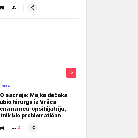
uj
1
ONIKA
 saznaje: Majka dečaka
e ubio hirurga iz Vršca
na na neuropsihijatriju,
tnik bio problematičan
uj
3