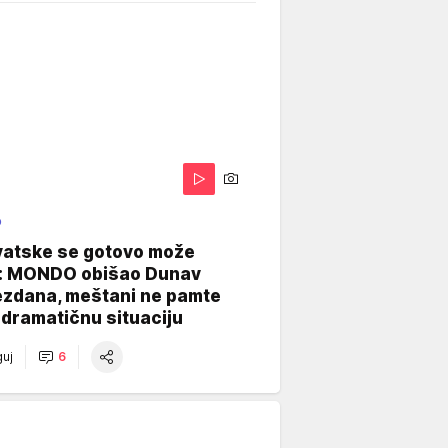
O
vatske se gotovo može
: MONDO obišao Dunav
ezdana, meštani ne pamte
dramatičnu situaciju
uj
6