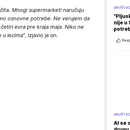
DRUŠTV
očita. Mnogi supermarketi naručuju
"Pljus
samo osnovne potrebe. Ne verujem da
nije u 
četiri evra pre kraja maja. Niko ne
potre
e u lecima
", izjavio je on.
Reag
DRUŠTV
AI se 
drugu 