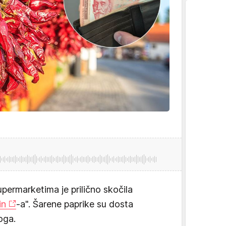
ermarketima je prilično skočila
in
-a". Šarene paprike su dosta
oga.