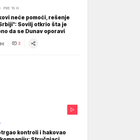
O
PRE 15 H
kovi neće pomoći, rešenje
Srbiji": Sovilj otkrio šta je
bno da se Dunav oporavi
uj
2
O
otrgao kontroli i hakovao
kompaniju: Stručnjaci