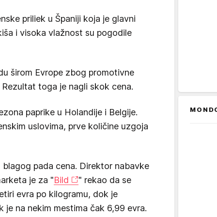
ke priliek u Španiji koja je glavni
kiša i visoka vlažnost su pogodile
udu širom Evrope zbog promotivne
 Rezultat toga je nagli skok cena.
MOND
ona paprike u Holandije i Belgije.
enskim uslovima, prve količine uzgoja
 blagog pada cena. Direktor nabavke
rketa je za "
Bild
" rekao da se
tiri evra po kilogramu, dok je
k je na nekim mestima čak 6,99 evra.