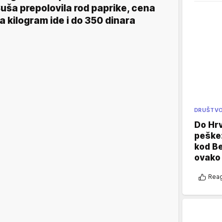
uša prepolovila rod paprike, cena
a kilogram ide i do 350 dinara
DRUŠTV
Do Hr
peške
kod B
ovako 
Reag