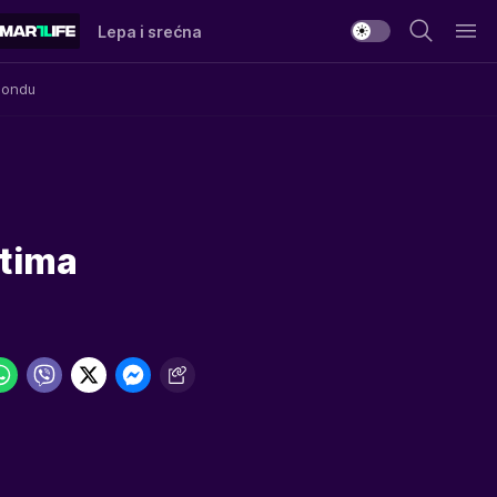
Lepa i srećna
Mondu
etima