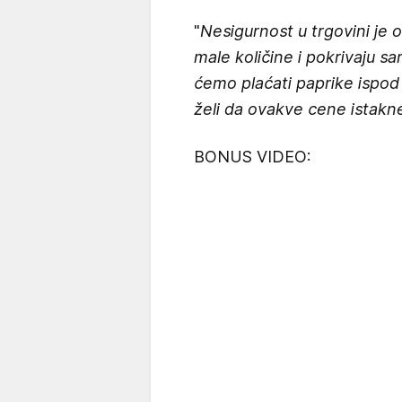
"
Nesigurnost u trgovini je 
male količine i pokrivaju 
ćemo plaćati paprike ispod 
želi da ovakve cene istakn
BONUS VIDEO: