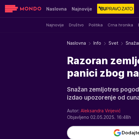
Naslovna
Najnovije
Najnovije
Društvo
Politika
Crna hronika
Sensa
Stvar ukusa
Yumama
Naslovna
Info
Svet
Snaža
Razoran zemljo
panici zbog n
Snažan zemljotres pogodio
izdao upozorenje od cun
Autor:
Aleksandra Virijević
Objavljeno 02.05.2025. 16:48h
Dodajt