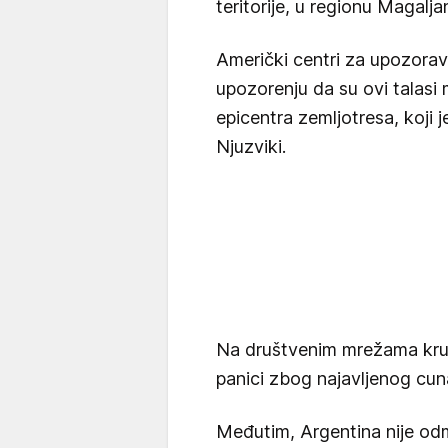
teritorije, u regionu Magalja
Američki centri za upozorav
upozorenju da su ovi talasi
epicentra zemljotresa, koji 
Njuzviki.
Na društvenim mrežama kruže
panici zbog najavljenog cun
Međutim, Argentina nije odm