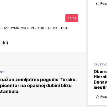
Reag
04:57
OG STANOVNIŠTVA: ZEMLJOTRESI NE PRESTAJU
ndo)
DRUŠTV
Oboren
VET
Hidrol
nažan zemljotres pogodio Tursku:
Dunava
picentar na opasnoj dubini blizu
mestim
stanbula
Reag