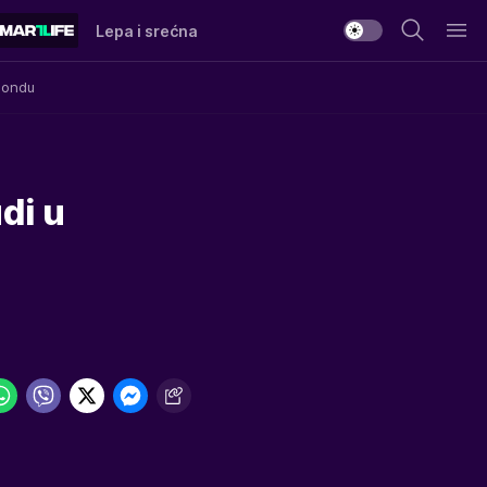
Lepa i srećna
Mondu
di u