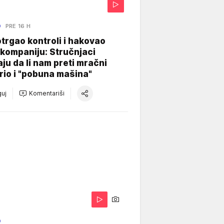
O
PRE 16 H
otrgao kontroli i hakovao
kompaniju: Stručnjaci
aju da li nam preti mračni
io i "pobuna mašina"
uj
Komentariši
O