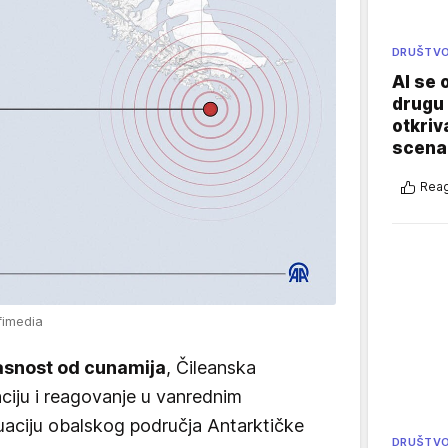
DRUŠTV
AI se 
drugu 
otkriv
scenar
Reag
fimedia
snost od cunamija
, Čileanska
ciju i reagovanje u vanrednim
kuaciju obalskog područja Antarktičke
DRUŠTV