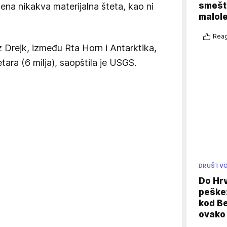
smešte
jena nikakva materijalna šteta, kao ni
malole
Reag
z Drejk, između Rta Horn i Antarktika,
ara (6 milja), saopštila je USGS.
DRUŠTV
Do Hr
peške
kod B
ovako 