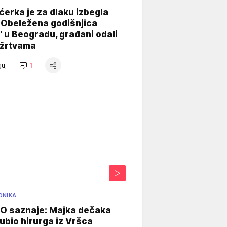
ćerka je za dlaku izbegla
 Obeležena godišnjica
" u Beogradu, građani odali
 žrtvama
uj
1
ONIKA
 saznaje: Majka dečaka
e ubio hirurga iz Vršca