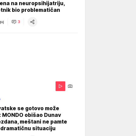
na na neuropsihijatriju,
tnik bio problematičan
uj
3
O
vatske se gotovo može
: MONDO obišao Dunav
ezdana, meštani ne pamte
dramatičnu situaciju