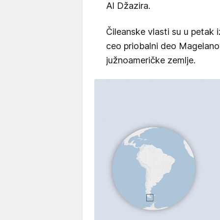
Al Džazira.
Čileanske vlasti su u petak
ceo priobalni deo Magelano
južnoameričke zemlje.