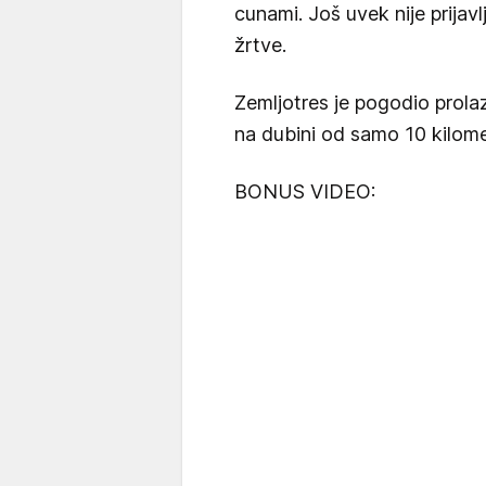
cunami. Još uvek nije prijavl
žrtve.
Zemljotres je pogodio prola
na dubini od samo 10 kilomet
BONUS VIDEO: