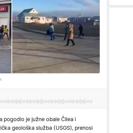
n
a pogodio je južne obale Čilea i
rička geološka služba (USGS), prenosi