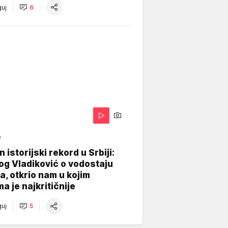
uj
6
O
 istorijski rekord u Srbiji:
og Vladiković o vodostaju
, otkrio nam u kojim
a je najkritičnije
uj
5