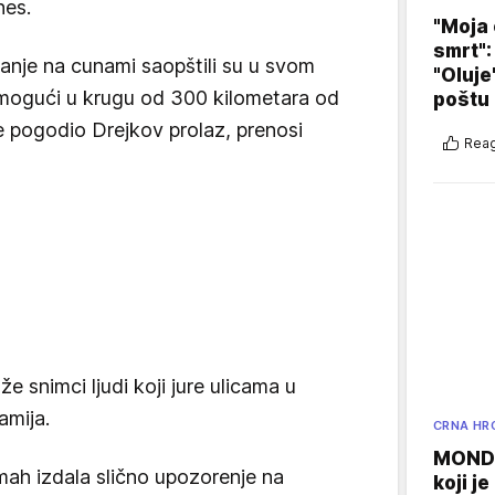
nes.
"Moja 
smrt":
anje na cunami saopštili su u svom
"Oluje
 mogući u krugu od 300 kilometara od
poštu
je pogodio Drejkov prolaz, prenosi
Reag
 snimci ljudi koji jure ulicama u
amija.
CRNA HR
MONDO
ah izdala slično upozorenje na
koji j