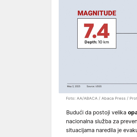
Foto: AA/ABACA / Abaca Press / Pro
Budući da postoji velika
opa
nacionalna služba za preven
situacijama naredila je eva