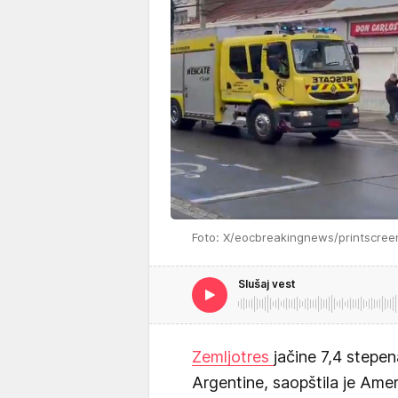
Foto: X/eocbreakingnews/printscree
Slušaj vest
Zemljotres
jačine 7,4 stepen
Argentine, saopštila je Ame