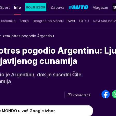
Sport
Info
Zabava
Magazin
Ekonomija
Srbija
Beograd na Mondu
Svet
EX YU
Novi Sad na 
n zemljotres pogodio Argentinu
tres pogodio Argentinu: Lju
ajavljenog cunamija
 je Argentinu, dok je susedni Čile
amija
Komentariši
e MONDO u vaš Google izbor