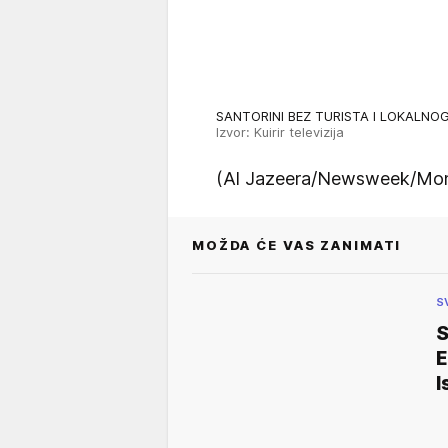
SANTORINI BEZ TURISTA I LOKALN
Izvor: Kuirir televizija
(Al Jazeera/Newsweek/Mo
MOŽDA ĆE VAS ZANIMATI
S
S
E
I