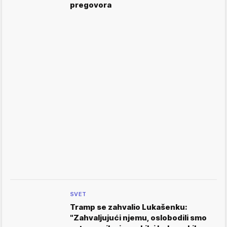
pregovora
SVET
Tramp se zahvalio Lukašenku:
"Zahvaljujući njemu, oslobodili smo