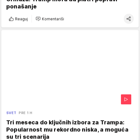
ponašanje
Reaguj
Komentariši
SVET
PRE 1 H
Tri meseca do ključnih izbora za Trampa:
Popularnost mu rekordno niska, a moguća
su tri scenarija