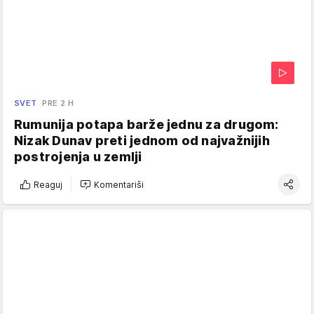
SVET
PRE 2 H
Rumunija potapa barže jednu za drugom:
Nizak Dunav preti jednom od najvažnijih
postrojenja u zemlji
Reaguj
Komentariši