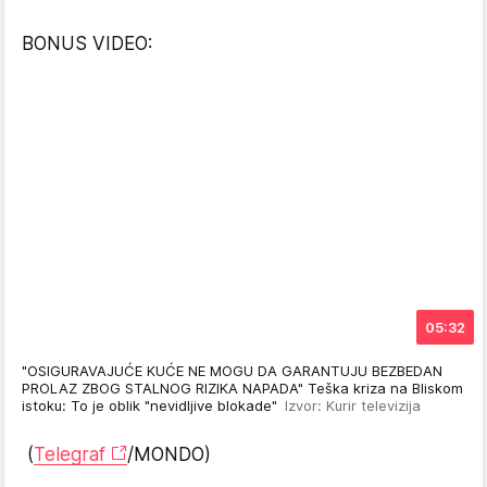
BONUS VIDEO:
05:32
"OSIGURAVAJUĆE KUĆE NE MOGU DA GARANTUJU BEZBEDAN
PROLAZ ZBOG STALNOG RIZIKA NAPADA" Teška kriza na Bliskom
istoku: To je oblik "nevidljive blokade"
Izvor: Kurir televizija
(
Telegraf
/MONDO)