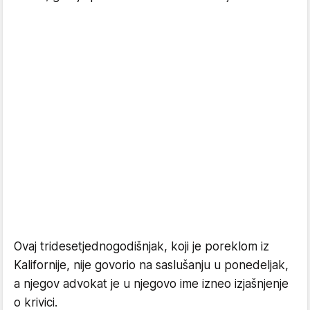
Ovaj tridesetjednogodišnjak, koji je poreklom iz
Kalifornije, nije govorio na saslušanju u ponedeljak,
a njegov advokat je u njegovo ime izneo izjašnjenje
o krivici.