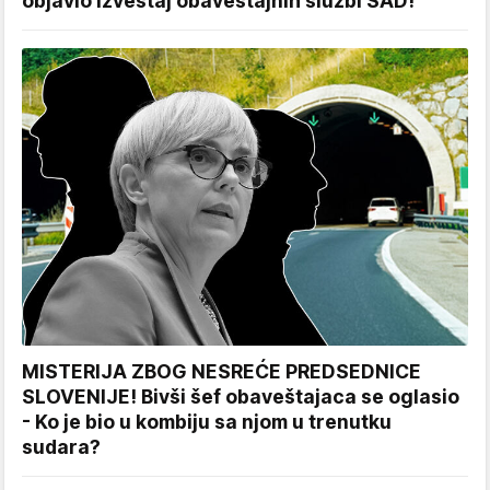
objavio izveštaj obaveštajnih službi SAD!
MISTERIJA ZBOG NESREĆE PREDSEDNICE
SLOVENIJE! Bivši šef obaveštajaca se oglasio
- Ko je bio u kombiju sa njom u trenutku
sudara?