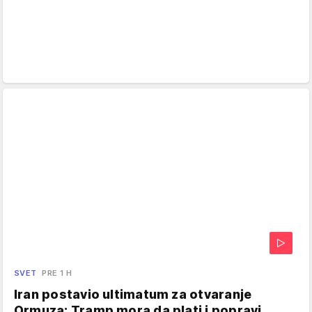
SVET
PRE 1 H
Iran postavio ultimatum za otvaranje
Ormuza: Tramp mora da plati i popravi