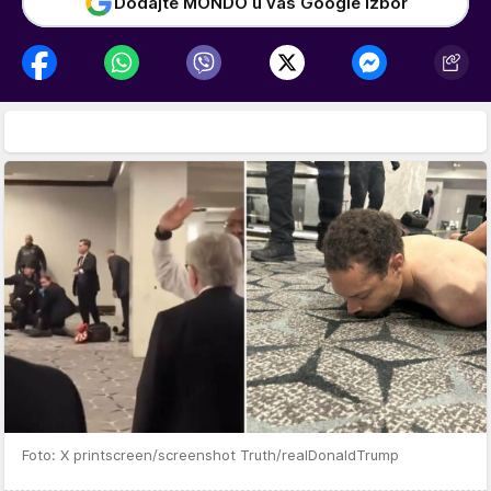
Dodajte MONDO u vaš Google izbor
Foto: X printscreen/screenshot Truth/realDonaldTrump