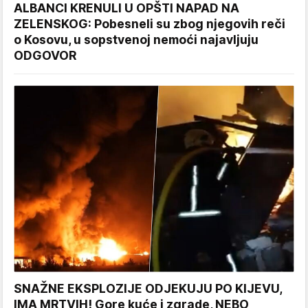
ALBANCI KRENULI U OPŠTI NAPAD NA
ZELENSKOG: Pobesneli su zbog njegovih reči
o Kosovu, u sopstvenoj nemoći najavljuju
ODGOVOR
SNAŽNE EKSPLOZIJE ODJEKUJU PO KIJEVU,
IMA MRTVIH! Gore kuće i zgrade, NEBO