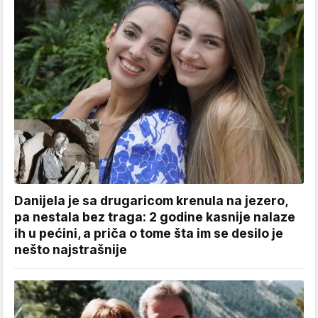
Danijela je sa drugaricom krenula na jezero,
pa nestala bez traga: 2 godine kasnije nalaze
ih u pećini, a priča o tome šta im se desilo je
nešto najstrašnije