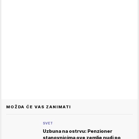
MOŽDA ĆE VAS ZANIMATI
SVET
Uzbuna na ostrvu: Penzioner
stanovnicima ove zemlje nudi po