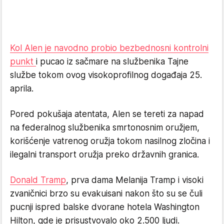
Kol Alen je navodno probio bezbednosni kontrolni
punkt
i pucao iz sačmare na službenika Tajne
službe tokom ovog visokoprofilnog događaja 25.
aprila.
Pored pokušaja atentata, Alen se tereti za napad
na federalnog službenika smrtonosnim oružjem,
korišćenje vatrenog oružja tokom nasilnog zločina i
ilegalni transport oružja preko državnih granica.
Donald Tramp
, prva dama Melanija Tramp i visoki
zvaničnici brzo su evakuisani nakon što su se čuli
pucnji ispred balske dvorane hotela Washington
Hilton, gde je prisustvovalo oko 2.500 ljudi.