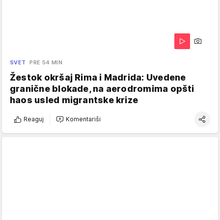
SVET
PRE 54 MIN
Žestok okršaj Rima i Madrida: Uvedene
granične blokade, na aerodromima opšti
haos usled migrantske krize
Reaguj
Komentariši