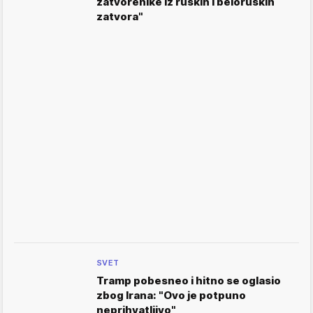
zatvorenike iz ruskih i beloruskih
zatvora"
SVET
Tramp pobesneo i hitno se oglasio
zbog Irana: "Ovo je potpuno
neprihvatljivo"