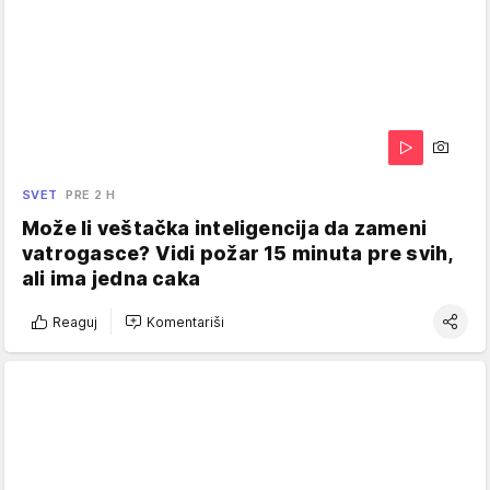
SVET
PRE 2 H
Može li veštačka inteligencija da zameni
vatrogasce? Vidi požar 15 minuta pre svih,
ali ima jedna caka
Reaguj
Komentariši