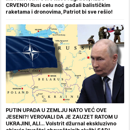
CRVENO! Rusi celu noć gađali balističkim
raketama i dronovima, Patriot bi sve rešio!
PUTIN UPADA U ZEMLJU NATO VEĆ OVE
JESENI?! VEROVALI DA JE ZAUZET RATOM U
UKRAJINI, ALI... Volstrit džurnal ekskluzivno