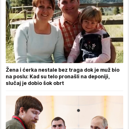
Žena i ćerka nestale bez traga dok je muž bio
na poslu: Kad su telo pronašli na deponiji,
slučaj je dobio šok obrt