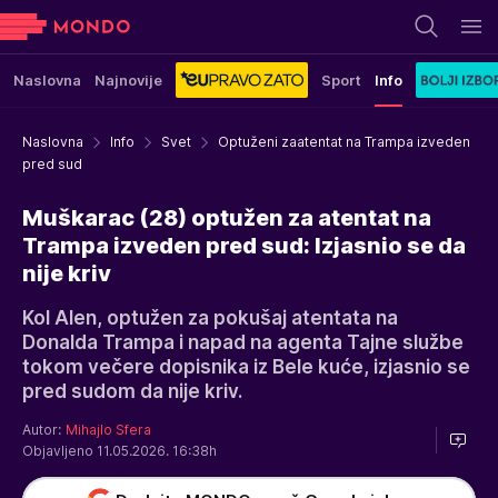
Naslovna
Najnovije
Sport
Info
Naslovna
Info
Svet
Optuženi zaatentat na Trampa izveden
pred sud
Muškarac (28) optužen za atentat na
Trampa izveden pred sud: Izjasnio se da
nije kriv
Kol Alen, optužen za pokušaj atentata na
Donalda Trampa i napad na agenta Tajne službe
tokom večere dopisnika iz Bele kuće, izjasnio se
pred sudom da nije kriv.
Autor:
Mihajlo Sfera
Objavljeno 11.05.2026. 16:38h