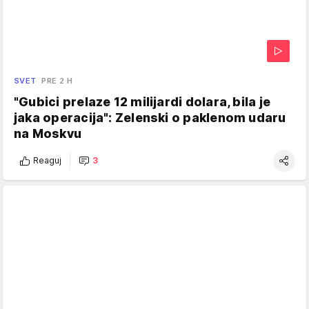
SVET
PRE 2 H
"Gubici prelaze 12 milijardi dolara, bila je
jaka operacija": Zelenski o paklenom udaru
na Moskvu
Reaguj
3