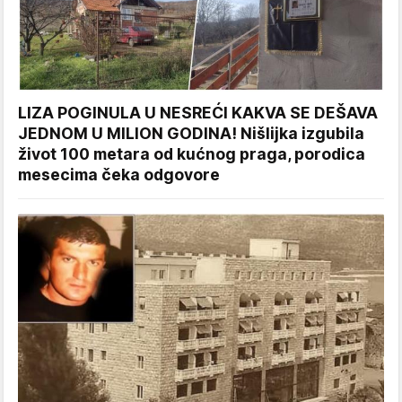
LIZA POGINULA U NESREĆI KAKVA SE DEŠAVA
JEDNOM U MILION GODINA! Nišlijka izgubila
život 100 metara od kućnog praga, porodica
mesecima čeka odgovore