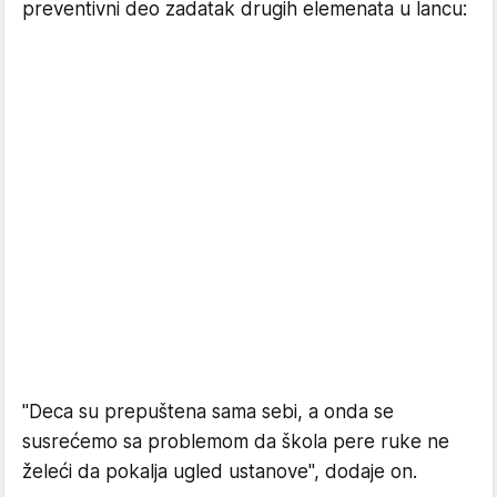
preventivni deo zadatak drugih elemenata u lancu:
"Deca su prepuštena sama sebi, a onda se
susrećemo sa problemom da škola pere ruke ne
želeći da pokalja ugled ustanove", dodaje on.