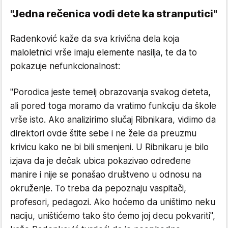
"Jedna rečenica vodi dete ka stranputici"
Radenković kaže da sva krivična dela koja
maloletnici vrše imaju elemente nasilja, te da to
pokazuje nefunkcionalnost:
"Porodica jeste temelj obrazovanja svakog deteta,
ali pored toga moramo da vratimo funkciju da škole
vrše isto. Ako analizirimo slučaj Ribnikara, vidimo da
direktori ovde štite sebe i ne žele da preuzmu
krivicu kako ne bi bili smenjeni. U Ribnikaru je bilo
izjava da je dečak ubica pokazivao određene
manire i nije se ponašao društveno u odnosu na
okruženje. To treba da pepoznaju vaspitači,
profesori, pedagozi. Ako hoćemo da uništimo neku
naciju, uništićemo tako što ćemo joj decu pokvariti",