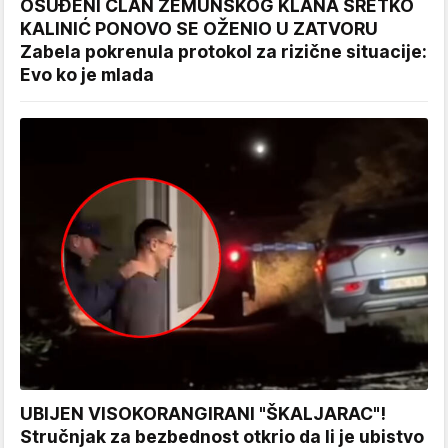
OSUĐENI ČLAN ZEMUNSKOG KLANA SRETKO
KALINIĆ PONOVO SE OŽENIO U ZATVORU
Zabela pokrenula protokol za rizične situacije:
Evo ko je mlada
UBIJEN VISOKORANGIRANI "ŠKALJARAC"!
Stručnjak za bezbednost otkrio da li je ubistvo