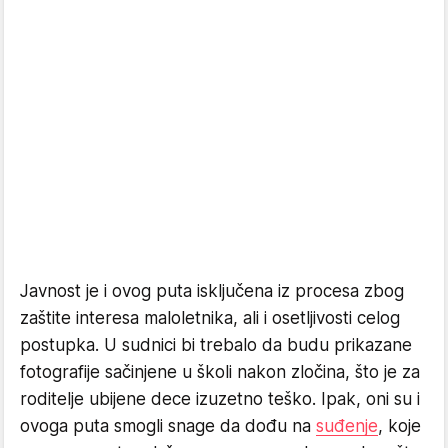
Javnost je i ovog puta isključena iz procesa zbog
zaštite interesa maloletnika, ali i osetljivosti celog
postupka. U sudnici bi trebalo da budu prikazane
fotografije sačinjene u školi nakon zločina, što je za
roditelje ubijene dece izuzetno teško. Ipak, oni su i
ovoga puta smogli snage da dođu na
suđenje
, koje