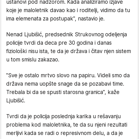
ustanovi pod nadzorom. Kada analiziramo izjave
koje je maloletnik davao kao i roditelji, vidimo da tu
ima elemenata za postupak", nastavio je.
Nenad Ljubišić, predsednik Strukovnog odeljenja
policije tvrdi da deca pre 30 godina i danas
fiziološki nisu ista, te da je država i čitav njen sistem
u tom smislu zakazao.
"Sve je ostalo mrtvo slovo na papiru. Videli smo da
država nema uopšte snage da se pozabavi time.
Trebala bi da se spusti starosna granica", kaže
Ljubišić.
Tvrdi da je policija poslednja karika u rešavanju
problema kod maloletnika, te da su njeni rezultati
merljivi kada se radi o represivnom delu, a da je