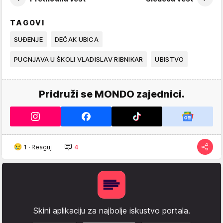
TAGOVI
SUĐENJE
DEČAK UBICA
PUCNJAVA U ŠKOLI VLADISLAV RIBNIKAR
UBISTVO
Pridruži se MONDO zajednici.
1
·
Reaguj
4
Skini aplikaciju za najbolje iskustvo portala.