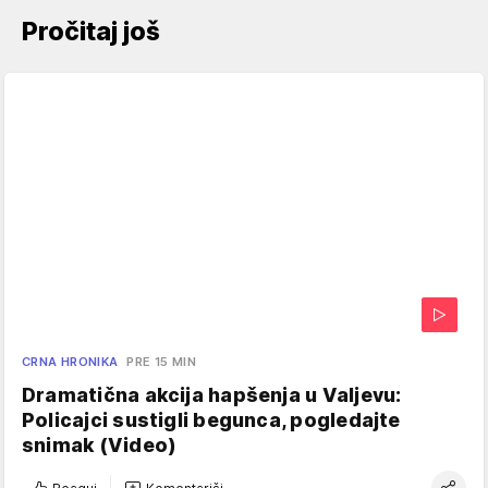
Pročitaj još
CRNA HRONIKA
PRE 15 MIN
Dramatična akcija hapšenja u Valjevu:
Policajci sustigli begunca, pogledajte
snimak (Video)