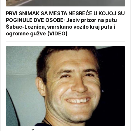
PRVI SNIMAK SA MESTA NESREĆE U KOJOJ SU
POGINULE DVE OSOBE: Jeziv prizor na putu
Šabac-Loznica, smrskano vozilo kraj puta i
ogromne gužve (VIDEO)