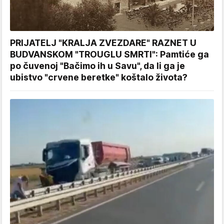
PRIJATELJ "KRALJA ZVEZDARE" RAZNET U
BUDVANSKOM "TROUGLU SMRTI": Pamtiće ga
po čuvenoj "Bačimo ih u Savu", da li ga je
ubistvo "crvene beretke" koštalo života?