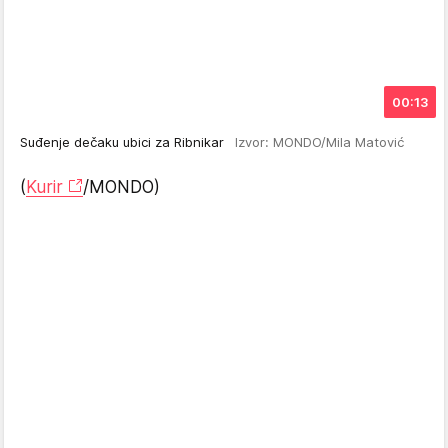
00:13
Suđenje dečaku ubici za Ribnikar
Izvor: MONDO/Mila Matović
(
Kurir
/MONDO)