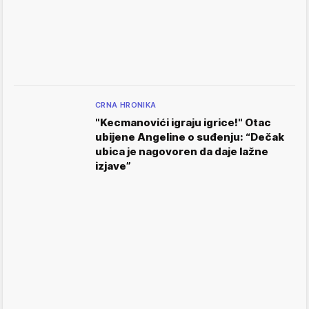
CRNA HRONIKA
"Kecmanovići igraju igrice!" Otac
ubijene Angeline o suđenju: “Dečak
ubica je nagovoren da daje lažne
izjave”