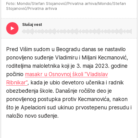
Foto: Mondo/Stefan Stojanović/Privatna arhiva/Mondo/Stefan
Stojanović/Privatna arhiva
Slušaj vest
Pred Višim sudom u Beogradu danas se nastavilo
ponovljeno suđenje Vladimiru i Miljani Kecmanović,
roditeljima maloletnika koji je 3. maja 2023. godine
počinio
masakr u Osnovnoj školi "Vladislav
Ribnikar"
, kada je ubio devetoro učenika i radnik
obezbeđenja škole. Današnje ročište deo je
ponovljenog postupka protiv Kecmanovića, nakon
što je Apelacioni sud ukinuo prvostepenu presudu i
naložio novo suđenje.