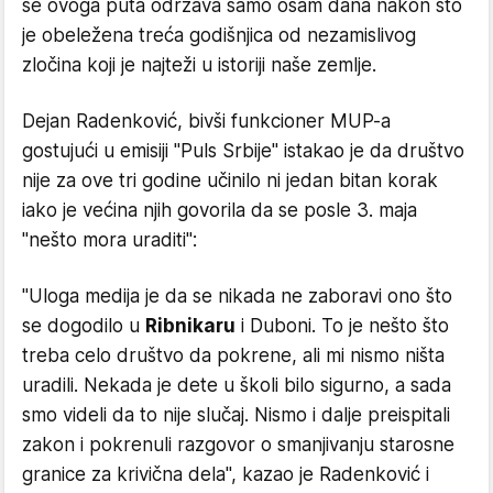
se ovoga puta održava samo osam dana nakon što
je obeležena treća godišnjica od nezamislivog
zločina koji je najteži u istoriji naše zemlje.
Dejan Radenković, bivši funkcioner MUP-a
gostujući u emisiji "Puls Srbije" istakao je da društvo
nije za ove tri godine učinilo ni jedan bitan korak
iako je većina njih govorila da se posle 3. maja
"nešto mora uraditi":
"Uloga medija je da se nikada ne zaboravi ono što
se dogodilo u
Ribnikaru
i Duboni. To je nešto što
treba celo društvo da pokrene, ali mi nismo ništa
uradili. Nekada je dete u školi bilo sigurno, a sada
smo videli da to nije slučaj. Nismo i dalje preispitali
zakon i pokrenuli razgovor o smanjivanju starosne
granice za krivična dela", kazao je Radenković i