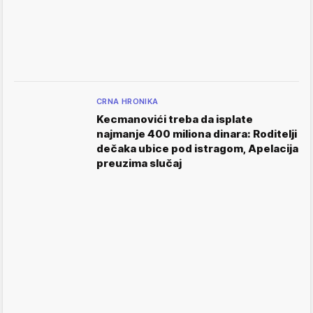
CRNA HRONIKA
Kecmanovići treba da isplate
najmanje 400 miliona dinara: Roditelji
dečaka ubice pod istragom, Apelacija
preuzima slučaj