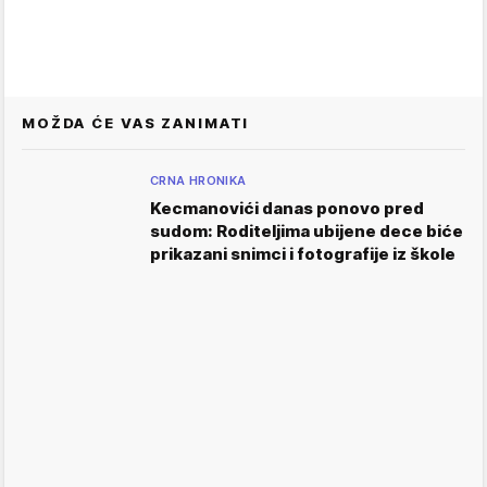
MOŽDA ĆE VAS ZANIMATI
CRNA HRONIKA
Kecmanovići danas ponovo pred
sudom: Roditeljima ubijene dece biće
prikazani snimci i fotografije iz škole