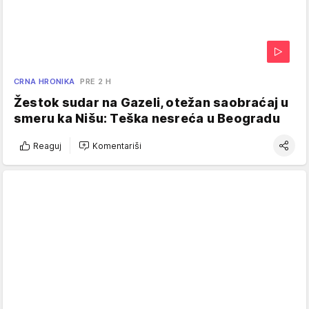
CRNA HRONIKA
PRE 2 H
Žestok sudar na Gazeli, otežan saobraćaj u
smeru ka Nišu: Teška nesreća u Beogradu
Reaguj
Komentariši