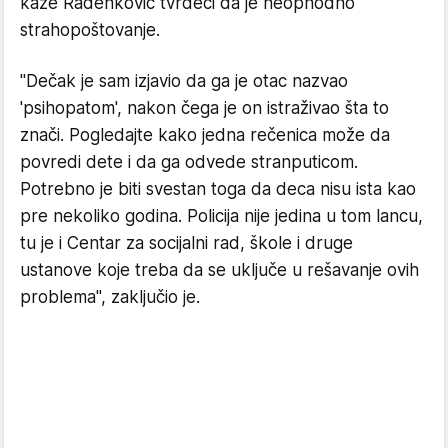
kaže Radenković tvrdeći da je neophodno
strahopoštovanje.
"Dečak je sam izjavio da ga je otac nazvao
'psihopatom', nakon čega je on istraživao šta to
znači. Pogledajte kako jedna rečenica može da
povredi dete i da ga odvede stranputicom.
Potrebno je biti svestan toga da deca nisu ista kao
pre nekoliko godina. Policija nije jedina u tom lancu,
tu je i Centar za socijalni rad, škole i druge
ustanove koje treba da se uključe u rešavanje ovih
problema", zaključio je.