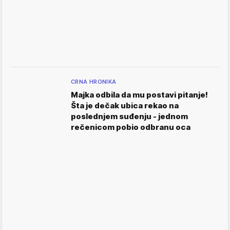
CRNA HRONIKA
Majka odbila da mu postavi pitanje!
Šta je dečak ubica rekao na
poslednjem suđenju - jednom
rečenicom pobio odbranu oca