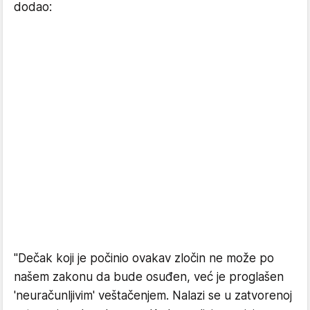
dodao:
"Dečak koji je počinio ovakav zločin ne može po
našem zakonu da bude osuđen, već je proglašen
'neuračunljivim' veštačenjem. Nalazi se u zatvorenoj