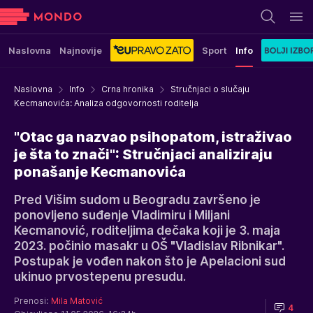
Naslovna
Najnovije
Sport
Info
Naslovna
Info
Crna hronika
Stručnjaci o slučaju
Kecmanovića: Analiza odgovornosti roditelja
"Otac ga nazvao psihopatom, istraživao
je šta to znači": Stručnjaci analiziraju
ponašanje Kecmanovića
Pred Višim sudom u Beogradu završeno je
ponovljeno suđenje Vladimiru i Miljani
Kecmanović, roditeljima dečaka koji je 3. maja
2023. počinio masakr u OŠ "Vladislav Ribnikar".
Postupak je vođen nakon što je Apelacioni sud
ukinuo prvostepenu presudu.
Prenosi:
Mila Matović
4