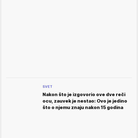
SVET
Nakon što je izgovorio ove dve reči
ocu, zauvek je nestao: Ovo je jedino
što o njemu znaju nakon 15 godina