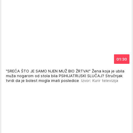
01:30
"SREĆA ŠTO JE SAMO NJEN MUŽ BIO ŽRTVA!" Žena koja je ubila
muža nogarom od stola bila PSIHIJATRIJSKI SLUČAJ? Stručnjak
tvrdi da je bolest mogla imati posledice
Izvor: Kurir televizija