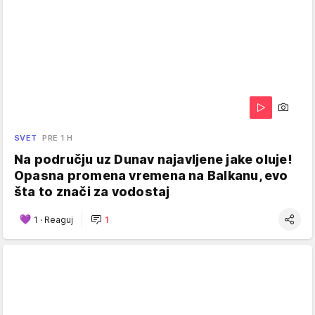
SVET
PRE 1 H
Na području uz Dunav najavljene jake oluje!
Opasna promena vremena na Balkanu, evo
šta to znači za vodostaj
1
·
Reaguj
1