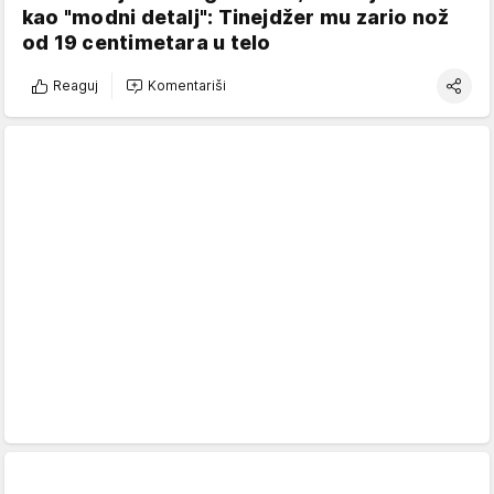
kao "modni detalj": Tinejdžer mu zario nož
od 19 centimetara u telo
Reaguj
Komentariši