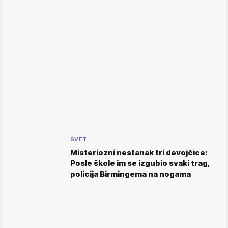
SVET
Misteriozni nestanak tri devojčice:
Posle škole im se izgubio svaki trag,
policija Birmingema na nogama