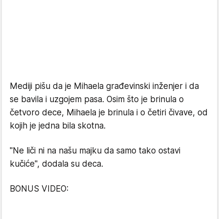
Mediji pišu da je Mihaela građevinski inženjer i da
se bavila i uzgojem pasa. Osim što je brinula o
četvoro dece, Mihaela je brinula i o četiri čivave, od
kojih je jedna bila skotna.
"Ne liči ni na našu majku da samo tako ostavi
kučiće", dodala su deca.
BONUS VIDEO: