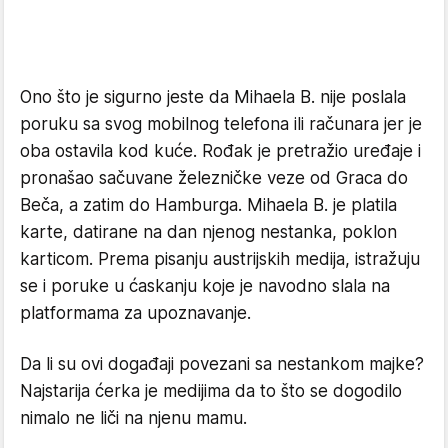
Ono što je sigurno jeste da Mihaela B. nije poslala
poruku sa svog mobilnog telefona ili računara jer je
oba ostavila kod kuće. Rođak je pretražio uređaje i
pronašao sačuvane železničke veze od Graca do
Beča, a zatim do Hamburga. Mihaela B. je platila
karte, datirane na dan njenog nestanka, poklon
karticom. Prema pisanju austrijskih medija, istražuju
se i poruke u ćaskanju koje je navodno slala na
platformama za upoznavanje.
Da li su ovi događaji povezani sa nestankom majke?
Najstarija ćerka je medijima da to što se dogodilo
nimalo ne liči na njenu mamu.