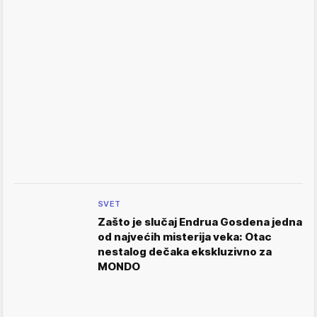
SVET
Zašto je slučaj Endrua Gosdena jedna
od najvećih misterija veka: Otac
nestalog dečaka ekskluzivno za
MONDO