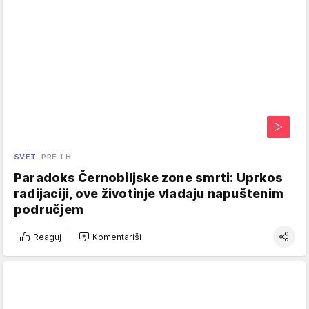
SVET
PRE 1 H
Paradoks Černobiljske zone smrti: Uprkos
radijaciji, ove životinje vladaju napuštenim
područjem
Reaguj
Komentariši