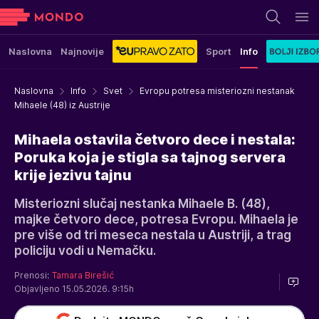
Naslovna
Najnovije
Sport
Info
Naslovna
Info
Svet
Evropu potresa misteriozni nestanak
Mihaele (48) iz Austrije
Mihaela ostavila četvoro dece i nestala:
Poruka koja je stigla sa tajnog servera
krije jezivu tajnu
Misteriozni slučaj nestanka Mihaele B. (48),
majke četvoro dece, potresa Evropu. Mihaela je
pre više od tri meseca nestala u Austriji, a trag
policiju vodi u Nemačku.
Prenosi:
Tamara Birešić
Objavljeno 15.05.2026. 9:15h