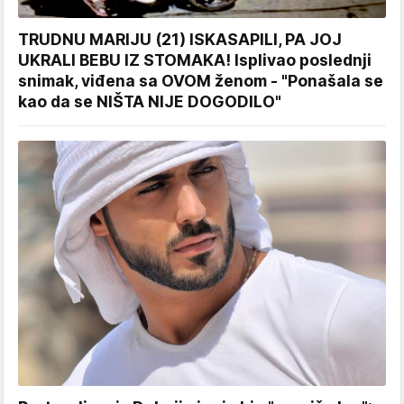
TRUDNU MARIJU (21) ISKASAPILI, PA JOJ
UKRALI BEBU IZ STOMAKA! Isplivao poslednji
snimak, viđena sa OVOM ženom - "Ponašala se
kao da se NIŠTA NIJE DOGODILO"