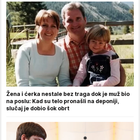
Žena i ćerka nestale bez traga dok je muž bio
na poslu: Kad su telo pronašli na deponiji,
slučaj je dobio šok obrt