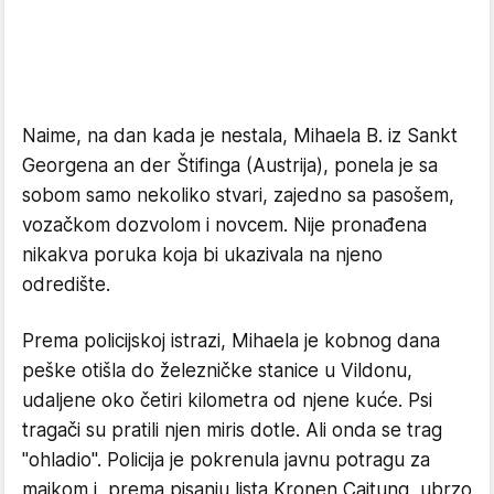
Naime, na dan kada je nestala, Mihaela B. iz Sankt
Georgena an der Štifinga (Austrija), ponela je sa
sobom samo nekoliko stvari, zajedno sa pasošem,
vozačkom dozvolom i novcem. Nije pronađena
nikakva poruka koja bi ukazivala na njeno
odredište.
Prema policijskoj istrazi, Mihaela je kobnog dana
peške otišla do železničke stanice u Vildonu,
udaljene oko četiri kilometra od njene kuće. Psi
tragači su pratili njen miris dotle. Ali onda se trag
"ohladio". Policija je pokrenula javnu potragu za
majkom i, prema pisanju lista Kronen Cajtung, ubrzo