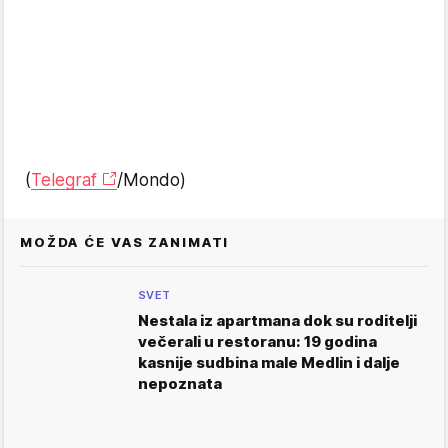
(
Telegraf
/Mondo)
MOŽDA ĆE VAS ZANIMATI
SVET
Nestala iz apartmana dok su roditelji
večerali u restoranu: 19 godina
kasnije sudbina male Medlin i dalje
nepoznata