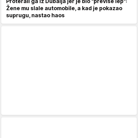
Proterali ga iz Dubaija jer je bio "previše lep":
Žene mu slale automobile, a kad je pokazao
suprugu, nastao haos