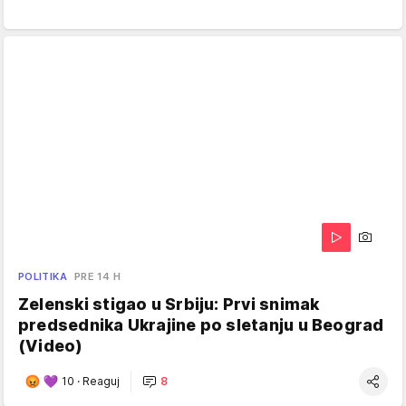
POLITIKA
PRE 14 H
Zelenski stigao u Srbiju: Prvi snimak
predsednika Ukrajine po sletanju u Beograd
(Video)
10
·
Reaguj
8