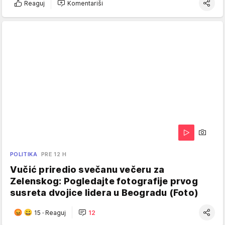
Reaguj
Komentariši
POLITIKA
PRE 12 H
Vučić priredio svečanu večeru za
Zelenskog: Pogledajte fotografije prvog
susreta dvojice lidera u Beogradu (Foto)
15
·
Reaguj
12