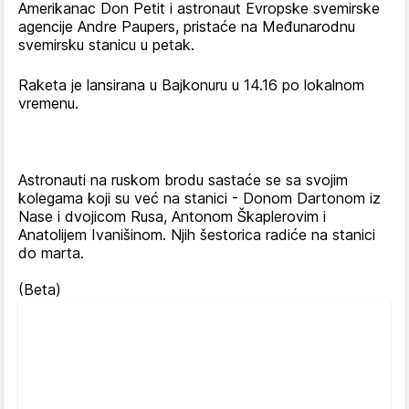
Amerikanac Don Petit i astronaut Evropske svemirske
agencije Andre Paupers, pristaće na Međunarodnu
svemirsku stanicu u petak.
Raketa je lansirana u Bajkonuru u 14.16 po lokalnom
vremenu.
Astronauti na ruskom brodu sastaće se sa svojim
kolegama koji su već na stanici - Donom Dartonom iz
Nase i dvojicom Rusa, Antonom Škaplerovim i
Anatolijem Ivanišinom. Njih šestorica radiće na stanici
do marta.
(Beta)