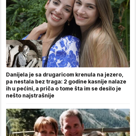
Danijela je sa drugaricom krenula na jezero,
pa nestala bez traga: 2 godine kasnije nalaze
ih u pećini, a priča o tome šta im se desilo je
nešto najstrašnije