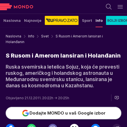
Naslovna
Najnovije
Sport
Info
Naslovna
Info
Svet
S Rusom i Amerom lansiran i
Holanđanin
S Rusom i Amerom lansiran i Holanđanin
Ruska svemirska letelica Sojuz, koja će prevesti
ruskog, američkog i holandskog astronauta u
Međunarodnu svemirsku stanicu, lansirana je
danas sa kosmodroma u Kazahstanu.
Objavljeno 21.12.2011. 20:22h
→ 20:25h
Dodajte MONDO u vaš Google izbor