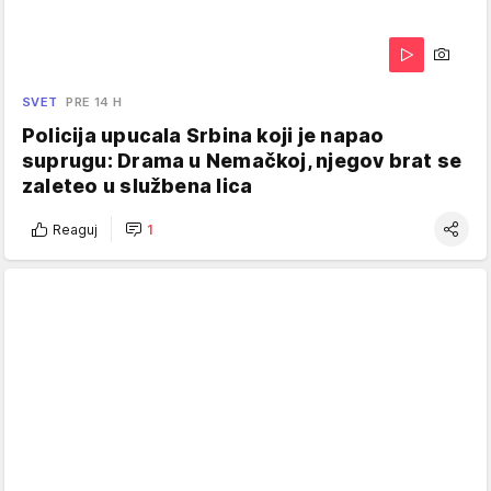
SVET
PRE 14 H
Policija upucala Srbina koji je napao
suprugu: Drama u Nemačkoj, njegov brat se
zaleteo u službena lica
Reaguj
1