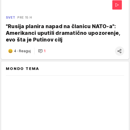
SVET
PRE 15 H
"Rusija planira napad na članicu NATO-a":
Amerikanci uputili dramatično upozorenje,
evo šta je Putinov cilj
4
·
Reaguj
1
MONDO TEMA