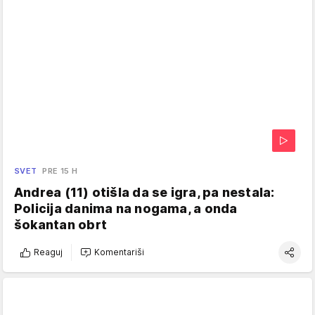
SVET
PRE 15 H
Andrea (11) otišla da se igra, pa nestala:
Policija danima na nogama, a onda
šokantan obrt
Reaguj
Komentariši