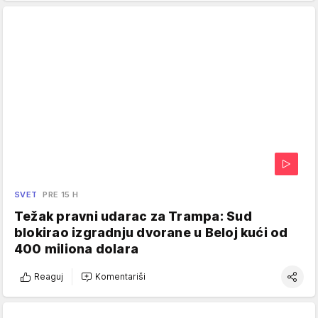
SVET
PRE 15 H
Težak pravni udarac za Trampa: Sud
blokirao izgradnju dvorane u Beloj kući od
400 miliona dolara
Reaguj
Komentariši