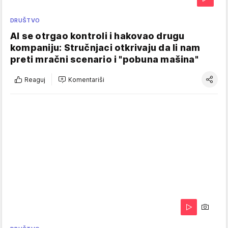
DRUŠTVO
AI se otrgao kontroli i hakovao drugu
kompaniju: Stručnjaci otkrivaju da li nam
preti mračni scenario i "pobuna mašina"
Reaguj
Komentariši