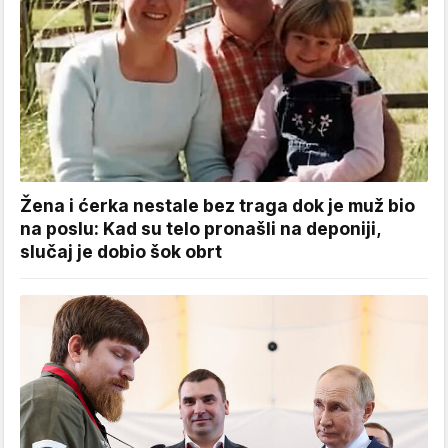
Žena i ćerka nestale bez traga dok je muž bio
na poslu: Kad su telo pronašli na deponiji,
slučaj je dobio šok obrt