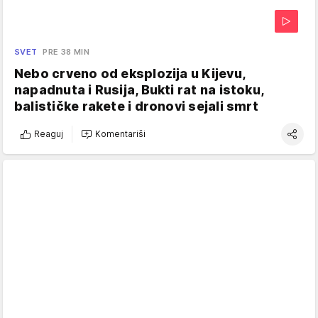
SVET
PRE 38 MIN
Nebo crveno od eksplozija u Kijevu,
napadnuta i Rusija, Bukti rat na istoku,
balističke rakete i dronovi sejali smrt
Reaguj
Komentariši