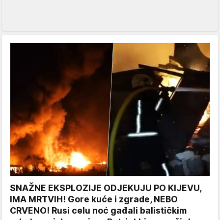
SNAŽNE EKSPLOZIJE ODJEKUJU PO KIJEVU,
IMA MRTVIH! Gore kuće i zgrade, NEBO
CRVENO! Rusi celu noć gađali balističkim