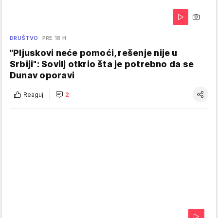
DRUŠTVO
PRE 18 H
"Pljuskovi neće pomoći, rešenje nije u
Srbiji": Sovilj otkrio šta je potrebno da se
Dunav oporavi
Reaguj
2