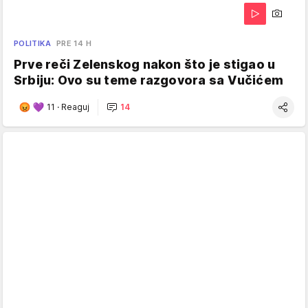
POLITIKA
PRE 14 H
Prve reči Zelenskog nakon što je stigao u
Srbiju: Ovo su teme razgovora sa Vučićem
11
·
Reaguj
14