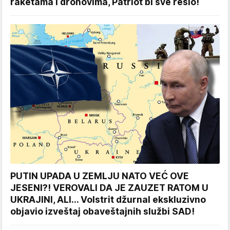
raketama i dronovima, Patriot bi sve rešio!
PUTIN UPADA U ZEMLJU NATO VEĆ OVE
JESENI?! VEROVALI DA JE ZAUZET RATOM U
UKRAJINI, ALI... Volstrit džurnal ekskluzivno
objavio izveštaj obaveštajnih službi SAD!