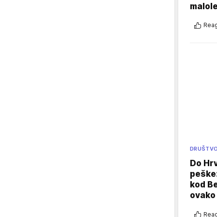
malole
Reag
DRUŠTV
Do Hr
peške
kod B
ovako 
Reag