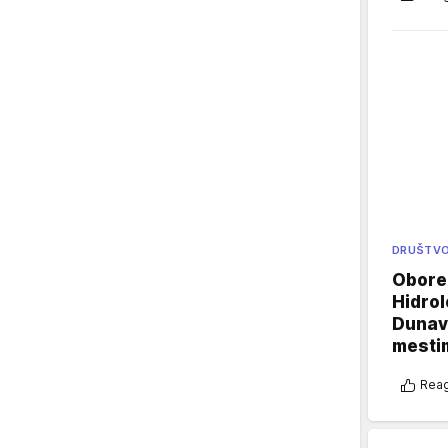
DRUŠTV
Oboren
Hidrol
Dunava
mestim
Reag