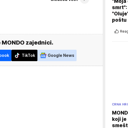
"Moja 
smrt":
"Oluje
poštu
Reag
e MONDO zajednici.
book
TikTok
Google News
CRNA HR
MONDO
koji j
smešte