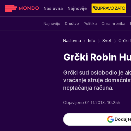
Naslovna
Najnovije
Najnovije
Društvo
Politika
Crna hronika
Sensa
Stvar ukusa
Yumama
Naslovna
Info
Svet
Grčki 
Grčki Robin Hu
Grčki sud oslobodio je akt
vraćanje struje domaćnis
neplaćanja računa.
Objavljeno 01.11.2013. 10:25h
Dodajt