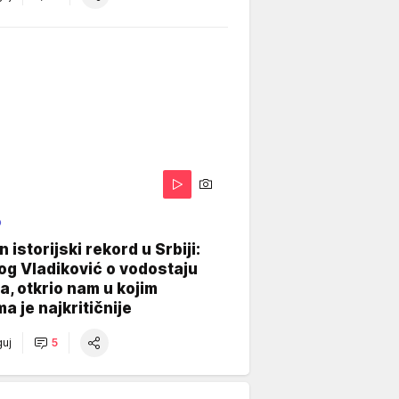
O
 istorijski rekord u Srbiji:
og Vladiković o vodostaju
, otkrio nam u kojim
a je najkritičnije
uj
5