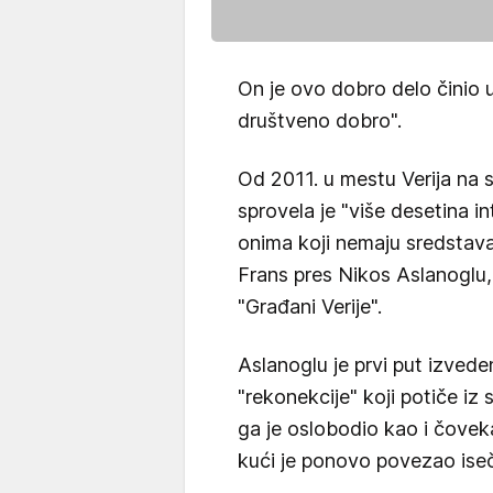
On je ovo dobro delo činio 
društveno dobro".
Od 2011. u mestu Verija na 
sprovela je "više desetina i
onima koji nemaju sredstava 
Frans pres Nikos Aslanoglu
"Građani Verije".
Aslanoglu je prvi put izved
"rekonekcije" koji potiče iz
ga je oslobodio kao i čoveka
kući je ponovo povezao iseč