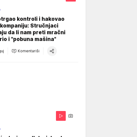
O
otrgao kontroli i hakovao
kompaniju: Stručnjaci
aju da li nam preti mračni
io i "pobuna mašina"
uj
Komentariši
O