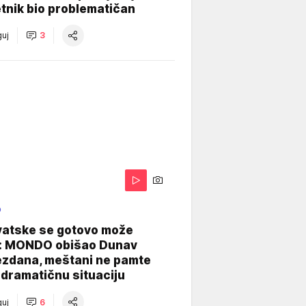
tnik bio problematičan
uj
3
O
vatske se gotovo može
: MONDO obišao Dunav
ezdana, meštani ne pamte
dramatičnu situaciju
uj
6