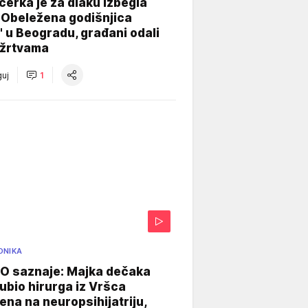
ćerka je za dlaku izbegla
 Obeležena godišnjica
" u Beogradu, građani odali
 žrtvama
uj
1
ONIKA
 saznaje: Majka dečaka
e ubio hirurga iz Vršca
na na neuropsihijatriju,