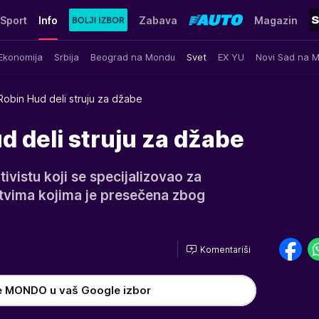
Sport
Info
Zabava
Magazin
Ekonomija
Srbija
Beograd na Mondu
Svet
EX YU
Novi Sad na 
Robin Hud deli struju za džabe
d deli struju za džabe
ivistu koji se specijalizovao za
tvima kojima je presečena zbog
Komentariši
e MONDO u vaš Google izbor