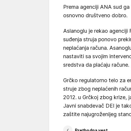
Prema agenciji ANA sud ga j
osnovno društveno dobro.
Aslanoglu je rekao agenciji 
suđenja struja ponovo prek
neplaćanja računa. Asanoglu
nastaviti sa svojim interve
sredstva da plaćaju račune.
Grčko regulatorno telo za en
struje zbog neplaćenih raču
2012. u Grčkoj zbog krize, ja
Javni snabdevač DEI je tak
zaštite najugroženijeg stan
Prethodna vest