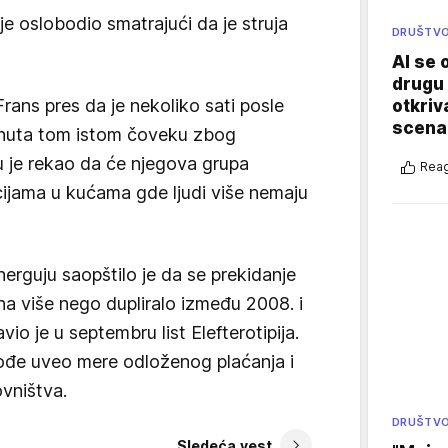
e oslobodio smatrajući da je struja
DRUŠTV
AI se 
drugu 
Frans pres da je nekoliko sati posle
otkriv
scenar
inuta tom istom čoveku zbog
 je rekao da će njegova grupa
Reag
ncijama u kućama gde ljudi više nemaju
erguju saopštilo je da se prekidanje
na više nego dupliralo između 2008. i
vio je u septembru list Elefterotipija.
ođe uveo mere odloženog plaćanja i
ovništva.
DRUŠTV
Sledeća vest