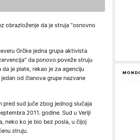
uz obrazloženje da je struja "osnovno
severu Grčke jedna grupa aktivista
ntervencija" da ponovo poveže struju
da je plate, rekao je za agenciju
MOND
, jedan od članova grupe nazvane
en pred sud juče zbog jednog slučaja
 septembra 2011. godine. Sud u Veriji
, neko ko je bio bez posla, u čijoj
enu struju.