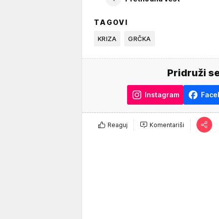
TAGOVI
KRIZA
GRČKA
Pridruži s
Instagram
Face
Reaguj
Komentariši