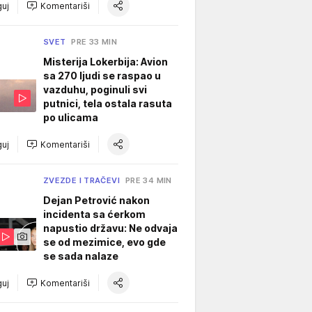
uj
Komentariši
SVET
PRE 33 MIN
Misterija Lokerbija: Avion
sa 270 ljudi se raspao u
vazduhu, poginuli svi
putnici, tela ostala rasuta
po ulicama
uj
Komentariši
ZVEZDE I TRAČEVI
PRE 34 MIN
Dejan Petrović nakon
incidenta sa ćerkom
napustio državu: Ne odvaja
se od mezimice, evo gde
se sada nalaze
uj
Komentariši