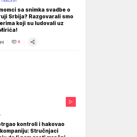
 TRAČEVI
 momci sa snimka svadbe o
uji Srbija? Razgovarali smo
erima koji su ludovali uz
Mirića!
uj
6
O
otrgao kontroli i hakovao
kompaniju: Stručnjaci