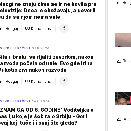
Reag
Mnogi ne znaju čime se Irine bavila pre
televizije: Deca je obožavaju, a govorili
su da sa njom nema šale
Reaguj
Komentariši
VEZDE I TRAČEVI
27.8.2024.
Bila u braku sa rijaliti zvezdom, nakon
Reag
razvoda počela od nule: Evo gde Irina
Vukotić živi nakon razvoda
Reaguj
Komentariši
VEZDE I TRAČEVI
14.6.2024.
"ZNAM GA OD 6. GODINE" Voditeljka o
nasilju koje je šokiralo Srbiju - Gori
Reag
vaj koji tuče ili ovaj što gleda?