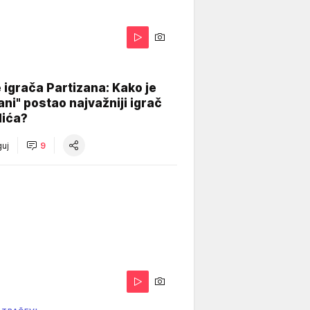
igrača Partizana: Kako je
ani" postao najvažniji igrač
lića?
uj
9