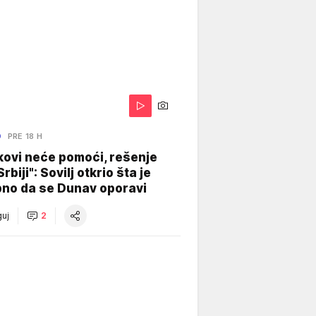
O
PRE 18 H
kovi neće pomoći, rešenje
Srbiji": Sovilj otkrio šta je
bno da se Dunav oporavi
uj
2