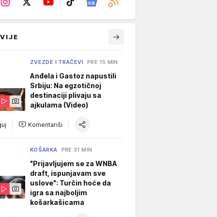
VIJE
ZVEZDE I TRAČEVI
PRE 15 MIN
Anđela i Gastoz napustili
Srbiju: Na egzotičnoj
destinaciji plivaju sa
ajkulama (Video)
uj
Komentariši
KOŠARKA
PRE 31 MIN
"Prijavljujem se za WNBA
draft, ispunjavam sve
uslove": Turčin hoće da
igra sa najboljim
košarkašicama