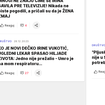
MNOGI NE ZNAJU ČIME SE IRINA
BAVILA PRE TELEVIZIJE! Nikada ne
biste pogodili, a pričali su da je ŽENA
ZMAJ
Reaguj
4
DRUŠTVO
28.12.2023.
DRUŠTV
KO JE NOVI DEČKO IRINE VUKOTIĆ,
"Pljus
UGLEDNI LEKAR SPASAO HILJADE
nije u 
ŽIVOTA: Jedno nije prežalio - Umro je
potre
na mom respiratoru...
Reag
Reaguj
27