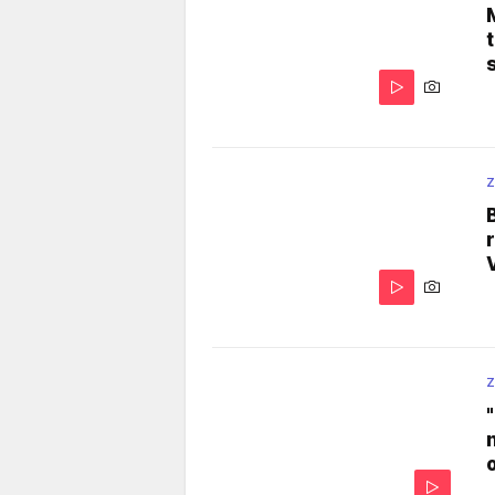
Z
Z
o