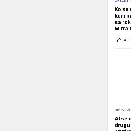
ZVEZDE I
Ko su
kom br
sa rok
Mitra 
Reag
DRUŠTV
AI se 
drugu 