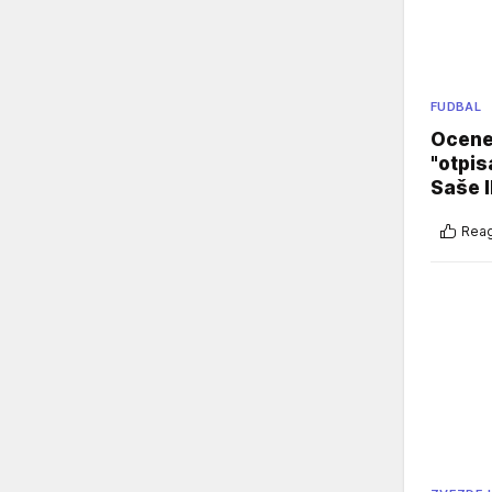
FUDBAL
Ocene 
"otpis
Saše I
Reag