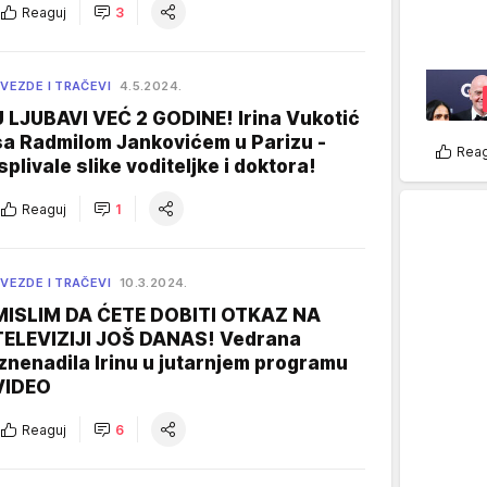
Reaguj
3
VEZDE I TRAČEVI
4.5.2024.
U LJUBAVI VEĆ 2 GODINE! Irina Vukotić
sa Radmilom Jankovićem u Parizu -
Reag
isplivale slike voditeljke i doktora!
Reaguj
1
VEZDE I TRAČEVI
10.3.2024.
MISLIM DA ĆETE DOBITI OTKAZ NA
TELEVIZIJI JOŠ DANAS! Vedrana
iznenadila Irinu u jutarnjem programu
VIDEO
Reaguj
6