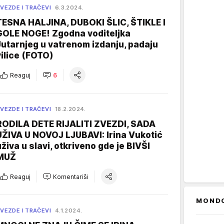
VEZDE I TRAČEVI
6.3.2024.
TESNA HALJINA, DUBOKI ŠLIC, ŠTIKLE I
GOLE NOGE! Zgodna voditeljka
Jutarnjeg u vatrenom izdanju, padaju
vilice (FOTO)
Reaguj
6
VEZDE I TRAČEVI
18.2.2024.
RODILA DETE RIJALITI ZVEZDI, SADA
UŽIVA U NOVOJ LJUBAVI: Irina Vukotić
uživa u slavi, otkriveno gde je BIVŠI
MUŽ
Reaguj
Komentariši
MOND
VEZDE I TRAČEVI
4.1.2024.