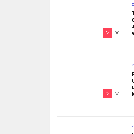
Z
Z
Z