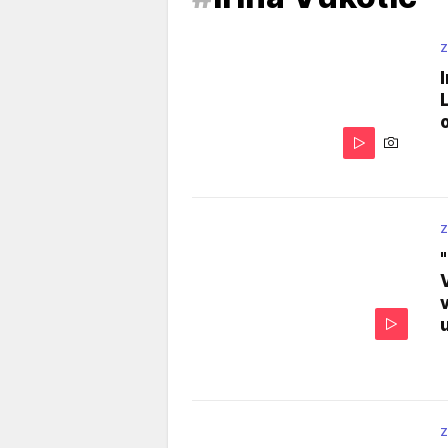
Z
Z
Z