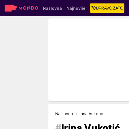
Naslovna
Najnovije
Sensa
Stvar ukusa
Yumama
Naslovna
Irina Vukotić
#
Irina Vukotić