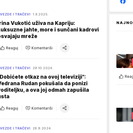
VEZDE I TRAČEVI
1.8.2025.
Irina Vukotić uživa na Kapriju:
NAJNO
Luksuzne jahte, more i sunčani kadrovi
osvajaju mreže
Reaguj
Komentariši
VEZDE I TRAČEVI
29.10.2024.
"Dobićete otkaz na ovoj televiziji":
Reag
Vedrana Rudan pokušala da ponizi
voditeljku, a ova joj odmah zapušila
usta
Reaguj
Komentariši
VEZDE I TRAČEVI
28.9.2024.