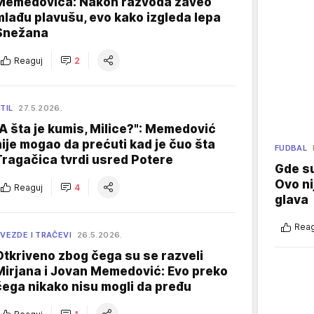
Memedovića: Nakon razvoda zaveo
mlađu plavušu, evo kako izgleda lepa
Snežana
Reaguj
2
TIL
27.5.2026.
"A šta je kumis, Milice?": Memedović
nije mogao da prećuti kad je čuo šta
FUDBAL
Tragačica tvrdi usred Potere
Gde su
Ovo ni
Reaguj
4
glava
Reag
VEZDE I TRAČEVI
26.5.2026.
Otkriveno zbog čega su se razveli
Mirjana i Jovan Memedović: Evo preko
čega nikako nisu mogli da pređu