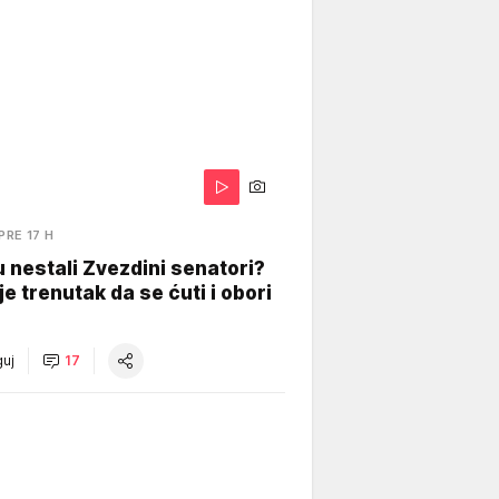
PRE 17 H
 nestali Zvezdini senatori?
je trenutak da se ćuti i obori
uj
17