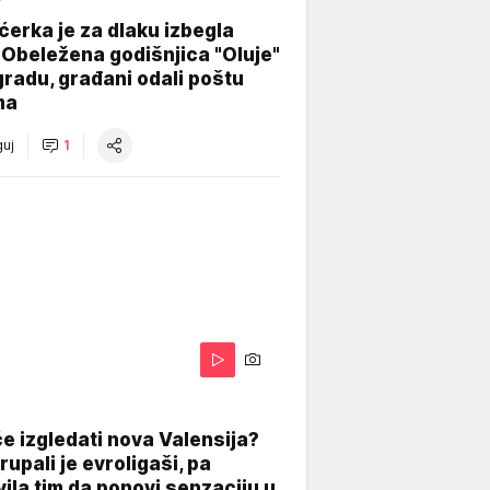
ćerka je za dlaku izbegla
 Obeležena godišnjica "Oluje"
radu, građani odali poštu
ma
uj
1
A
e izgledati nova Valensija?
upali je evroligaši, pa
ila tim da ponovi senzaciju u