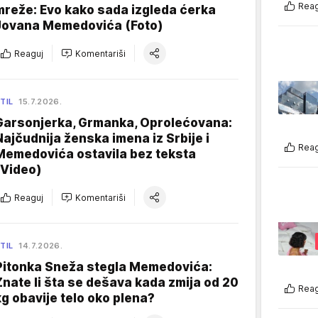
Reag
mreže: Evo kako sada izgleda ćerka
Jovana Memedovića (Foto)
Reaguj
Komentariši
TIL
15.7.2026.
Garsonjerka, Grmanka, Oprolećovana:
Najčudnija ženska imena iz Srbije i
Reag
Memedovića ostavila bez teksta
(Video)
Reaguj
Komentariši
TIL
14.7.2026.
Pitonka Sneža stegla Memedovića:
Znate li šta se dešava kada zmija od 20
Reag
kg obavije telo oko plena?