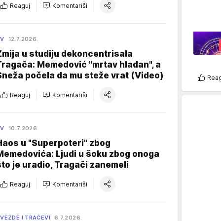
Reaguj
Komentariši
TV
12.7.2026.
Zmija u studiju dekoncentrisala
Tragača: Memedović "mrtav hladan", a
Sneža počela da mu steže vrat (Video)
Reag
Reaguj
Komentariši
TV
10.7.2026.
Haos u "Superpoteri" zbog
Memedovića: Ljudi u šoku zbog onoga
što je uradio, Tragači zanemeli
Reaguj
Komentariši
VEZDE I TRAČEVI
6.7.2026.