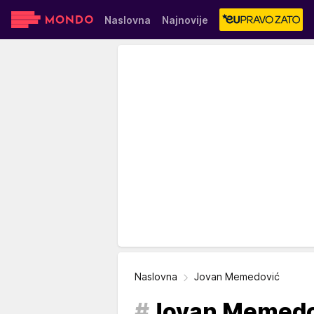
Naslovna
Najnovije
Sensa
Stvar ukusa
Yumama
Naslovna
Jovan Memedović
#
Jovan Memedo