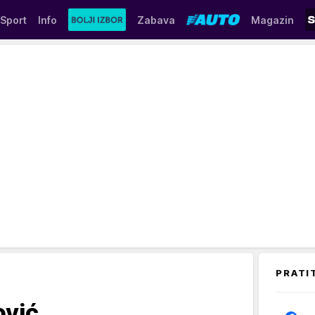
Sport
Info
Zabava
Magazin
PRATI
vić