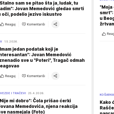
"Stalno sam se pitao šta ja, ludak, tu
"Moja 
radim": Jovan Memedović gledao smrti
smrt":
u oči, podelio jezivo iskustvo
u Beog
žrtva
Reaguj
Komentariši
Reag
TV
1.5.2026.
"Imam jedan podatak koji je
interesantan": Jovan Memedović
iznenadio sve u "Poteri", Tragač odmah
reagovao
Reaguj
Komentariši
VEZDE I TRAČEVI
25.4.2026.
KOŠARK
"Nije mi dobro": Čola prišao ćerki
Kako ć
Jovana Memedovića, njena reakcija
Raščer
sve nasmejala (Foto)
naprav