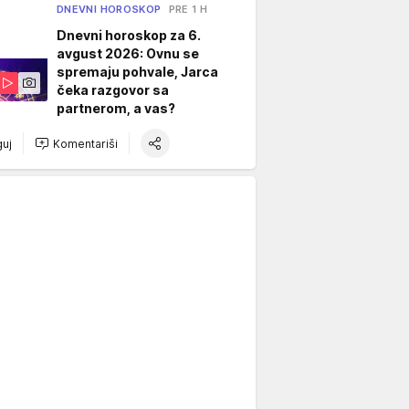
DNEVNI HOROSKOP
PRE 1 H
Dnevni horoskop za 6.
avgust 2026: Ovnu se
spremaju pohvale, Jarca
čeka razgovor sa
partnerom, a vas?
uj
Komentariši