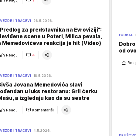
Reaguj
1
VEZDE I TRAČEVI
26.5.2026.
"Predlog za predstavnika na Evroviziji":
FUDBAL
Neviđene scene u Poteri, Milica pevala,
a Memedovićeva reakcija je hit (Video)
Dobro
od ov
Reaguj
4
Reag
VEZDE I TRAČEVI
18.5.2026.
Bivša Jovana Memedovića slavi
rođendan u luks restoranu: Grli ćerku
Mašu, a izgledaju kao da su sestre
Reaguj
Komentariši
VEZDE I TRAČEVI
4.5.2026.
DRUŠTV