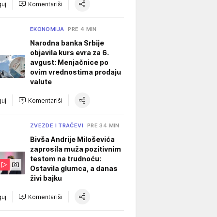
uj
Komentariši
EKONOMIJA
PRE 4 MIN
Narodna banka Srbije
objavila kurs evra za 6.
avgust: Menjačnice po
ovim vrednostima prodaju
valute
uj
Komentariši
ZVEZDE I TRAČEVI
PRE 34 MIN
Bivša Andrije Miloševića
zaprosila muža pozitivnim
testom na trudnoću:
Ostavila glumca, a danas
živi bajku
uj
Komentariši