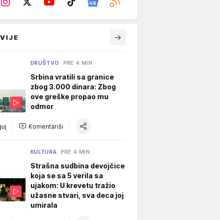
VIJE
DRUŠTVO
PRE 4 MIN
Srbina vratili sa granice
zbog 3.000 dinara: Zbog
ove greške propao mu
odmor
uj
Komentariši
KULTURA
PRE 4 MIN
Strašna sudbina devojčice
koja se sa 5 verila sa
ujakom: U krevetu tražio
užasne stvari, sva deca joj
umirala