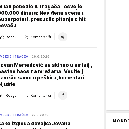
Milan pobedio 4 Tragača i osvojio
900.000 dinara: Neviđena scena u
Superpoteri, presudilo pitanje o hit
pevaču
Reaguj
Komentariši
VEZDE I TRAČEVI
26.6.2026.
Jovan Memedović se skinuo u emisiji,
nastao haos na mrežama: Voditelj
završio samo u peškiru, komentari
pljušte
Reaguj
Komentariši
VEZDE I TRAČEVI
27.5.2026.
MOND
Kako izgleda devojka Jovana