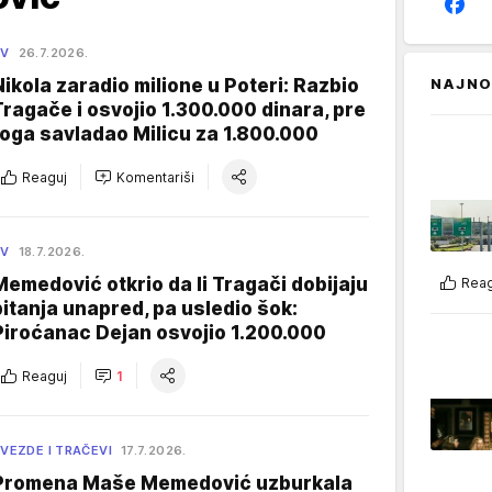
TV
26.7.2026.
Nikola zaradio milione u Poteri: Razbio
NAJNO
Tragače i osvojio 1.300.000 dinara, pre
toga savladao Milicu za 1.800.000
Reaguj
Komentariši
TV
18.7.2026.
Memedović otkrio da li Tragači dobijaju
Reag
pitanja unapred, pa usledio šok:
Piroćanac Dejan osvojio 1.200.000
Reaguj
1
VEZDE I TRAČEVI
17.7.2026.
Promena Maše Memedović uzburkala