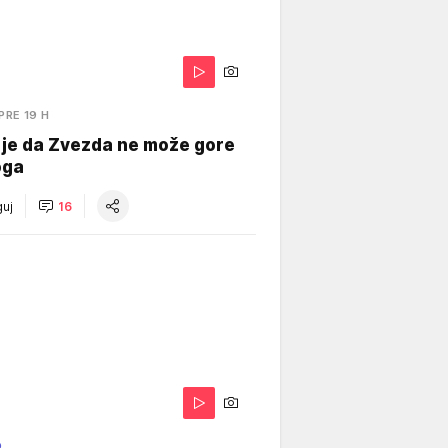
PRE 19 H
 je da Zvezda ne može gore
oga
uj
16
O