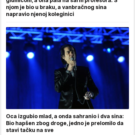
glumicom, a ona pala na šarm profesora: S
njom je bio u braku, a vanbračnog sina
napravio njenoj koleginici
Oca izgubio mlad, a onda sahranio i dva sina:
Bio hapšen zbog droge, jedno je prelomilo da
stavi tačku na sve