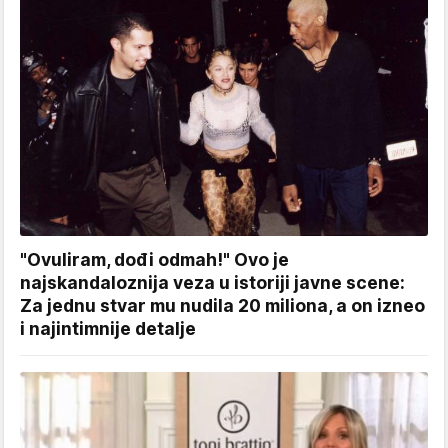
"Ovuliram, dođi odmah!" Ovo je
najskandaloznija veza u istoriji javne scene:
Za jednu stvar mu nudila 20 miliona, a on izneo
i najintimnije detalje