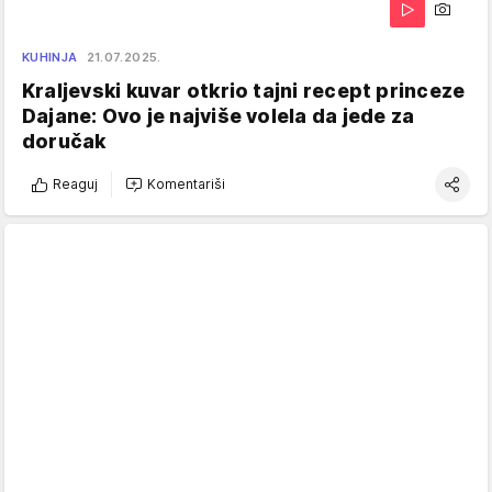
KUHINJA
21.07.2025.
Kraljevski kuvar otkrio tajni recept princeze
Dajane: Ovo je najviše volela da jede za
doručak
Reaguj
Komentariši