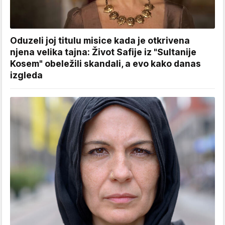
Oduzeli joj titulu misice kada je otkrivena
njena velika tajna: Život Safije iz "Sultanije
Kosem" obeležili skandali, a evo kako danas
izgleda