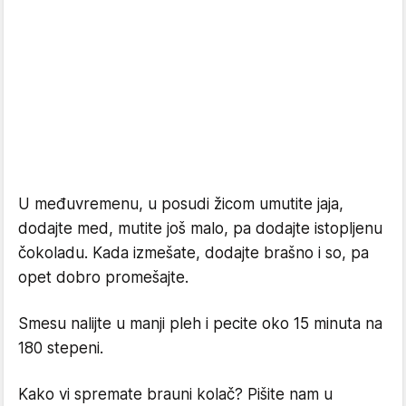
U međuvremenu, u posudi žicom umutite jaja,
dodajte med, mutite još malo, pa dodajte istopljenu
čokoladu. Kada izmešate, dodajte brašno i so, pa
opet dobro promešajte.
Smesu nalijte u manji pleh i pecite oko 15 minuta na
180 stepeni.
Kako vi spremate brauni kolač? Pišite nam u