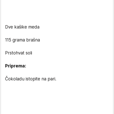
Dve kašike meda
115 grama brašna
Prstohvat soli
Priprema:
Čokoladu istopite na pari.