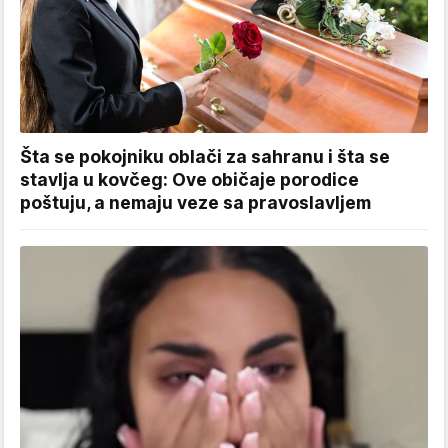
Šta se pokojniku oblači za sahranu i šta se
stavlja u kovčeg: Ove običaje porodice
poštuju, a nemaju veze sa pravoslavljem