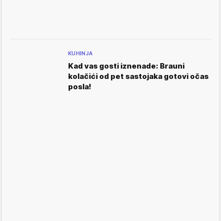
KUHINJA
Kad vas gosti iznenade: Brauni
kolačići od pet sastojaka gotovi očas
posla!