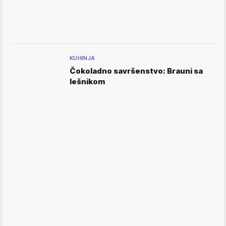
KUHINJA
Čokoladno savršenstvo: Brauni sa
lešnikom