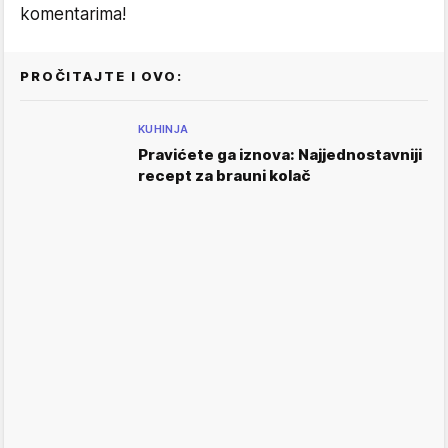
komentarima!
PROČITAJTE I OVO:
KUHINJA
Pravićete ga iznova: Najjednostavniji
recept za brauni kolač