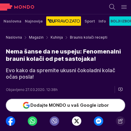
Naslovna
Najnovije
Sport
Info
Naslovna
Magazin
Kuhinja
Braunis kolači recepti
Nema šanse da ne uspeju: Fenomenalni
brauni kolači od pet sastojaka!
Evo kako da spremite ukusni čokoladni kolač
očas posla!
Objavljeno 27.03.2020. 12:38h
Dodajte MONDO u vaš Google izbor