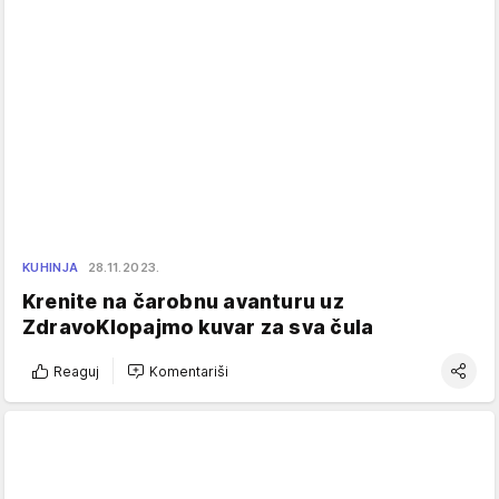
KUHINJA
28.11.2023.
Krenite na čarobnu avanturu uz
ZdravoKlopajmo kuvar za sva čula
Reaguj
Komentariši