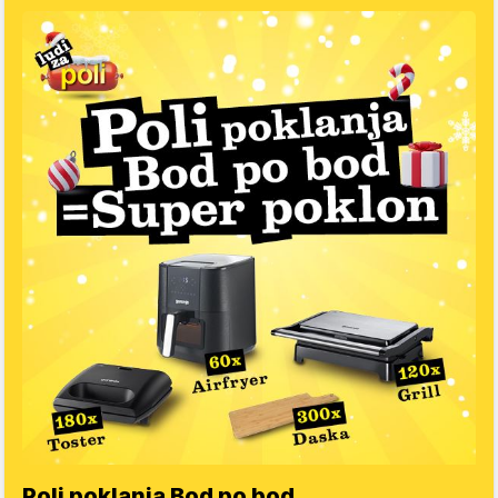
Poli poklanja Bod po bod….