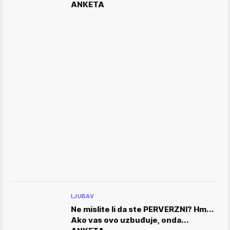
ANKETA
LJUBAV
Ne mislite li da ste PERVERZNI? Hm...
Ako vas ovo uzbuđuje, onda...