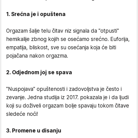
1. Srećna je i opuštena
Orgazam šalje telu čitav niz signala da "otpusti"
hemikalije zbnog kojih se osećamo srećno. Euforija,
empatija, bliskost, sve su osećanja koja će biti
pojačana nakon orgazma.
2. Odjednom joj se spava
"Nuspojava" opuštenosti i zadovoljstva je često i
zevanje. Jedna studija iz 2017. pokazala je i da ljudi
koji su doživeli orgazam bolje spavaju tokom čitave
sledeće noći!
3. Promene u disanju