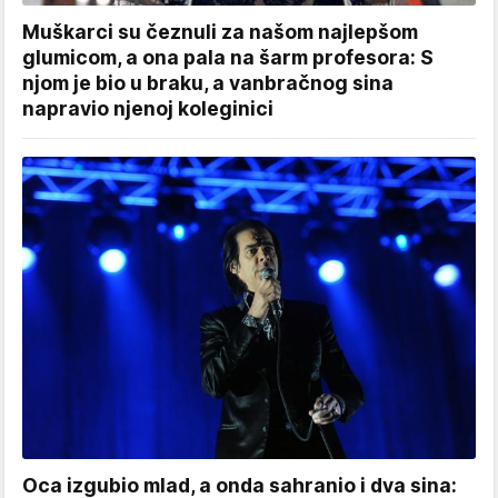
Muškarci su čeznuli za našom najlepšom
glumicom, a ona pala na šarm profesora: S
njom je bio u braku, a vanbračnog sina
napravio njenoj koleginici
Oca izgubio mlad, a onda sahranio i dva sina: