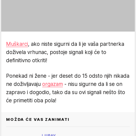
Muškarci
, ako niste sigurni da li je vaša partnerka
doživela vrhunac, postoje signali koji će to
definitivno otkriti!
Ponekad ni žene - jer deset do 15 odsto njih nikada
ne doživljavaju
orgazam
- nisu sigurne da li se on
zapravo i dogodio, tako da su ovi signali nešto što
će primetiti oba pola!
MOŽDA ĆE VAS ZANIMATI
LJUBAV