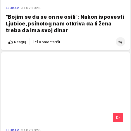
LJUBAV
31.07.2026.
"Bojim se da se on ne osili": Nakon ispovesti
Ljubice, psiholog nam otkriva da li žena
treba da ima svoj dinar
Reaguj
Komentariši
LJUBAV
31.07.2026.