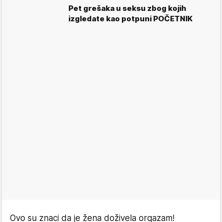
Pet grešaka u seksu zbog kojih
izgledate kao potpuni POČETNIK
Ovo su znaci da je žena doživela orgazam!