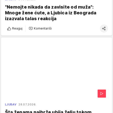
"Nemojte nikada da zavisite od muža":
Mnoge žene ćute, a Ljubica iz Beograda
izazvala talas reakcija
Reaguj
Komentariši
LJUBAV
28.07.2026.
Šta ženama najbrže ubija želju tokom