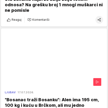
odnosa? Na grešku broj 1 mnogi muškarci ni
ne pomisle
Reaguj
Komentariši
LJUBAV
17.07.2026.
"Bosanac traži Bosanku": Alen ima 195 cm,
100 kg i kuću u Brčkom, ali mu jedno