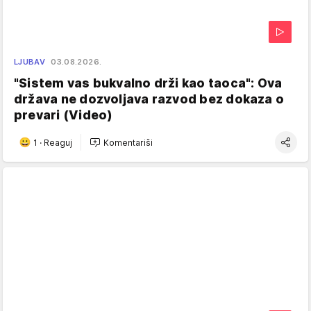
LJUBAV
03.08.2026.
"Sistem vas bukvalno drži kao taoca": Ova
država ne dozvoljava razvod bez dokaza o
prevari (Video)
1
·
Reaguj
Komentariši