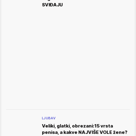
SVIĐAJU
LJUBAV
Veliki, glatki, obrezani:15 vrsta
penisa, a kakve NAJVIŠE VOLE žene?