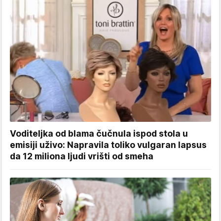
Voditeljka od blama čučnula ispod stola u
emisiji uživo: Napravila toliko vulgaran lapsus
da 12 miliona ljudi vrišti od smeha