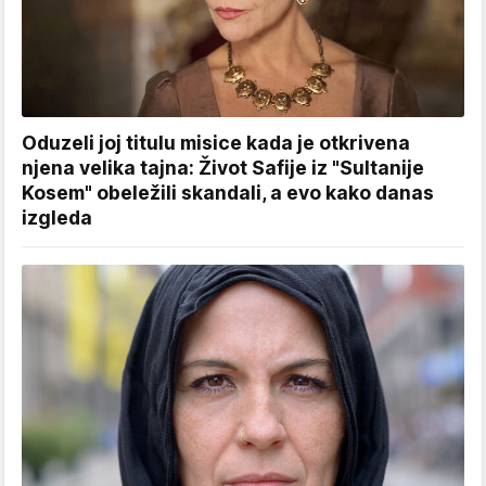
Oduzeli joj titulu misice kada je otkrivena
njena velika tajna: Život Safije iz "Sultanije
Kosem" obeležili skandali, a evo kako danas
izgleda