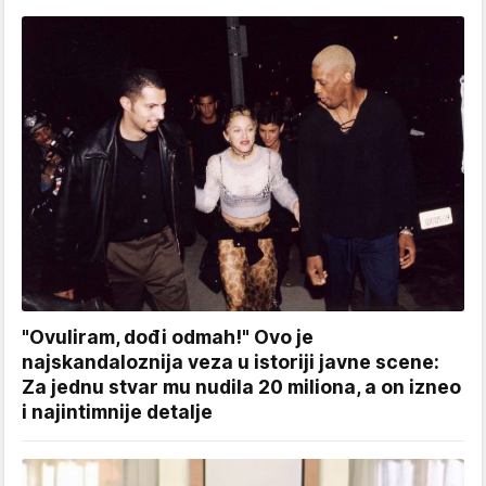
"Ovuliram, dođi odmah!" Ovo je
najskandaloznija veza u istoriji javne scene:
Za jednu stvar mu nudila 20 miliona, a on izneo
i najintimnije detalje