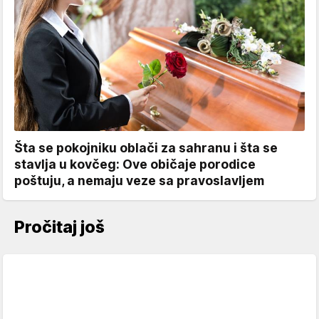
Šta se pokojniku oblači za sahranu i šta se
stavlja u kovčeg: Ove običaje porodice
poštuju, a nemaju veze sa pravoslavljem
Pročitaj još