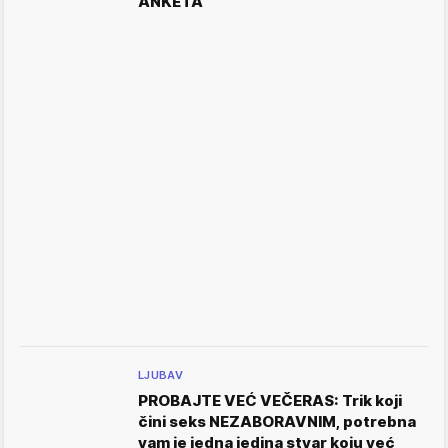
ANKETA
LJUBAV
PROBAJTE VEĆ VEČERAS: Trik koji
čini seks NEZABORAVNIM, potrebna
vam je jedna jedina stvar koju već