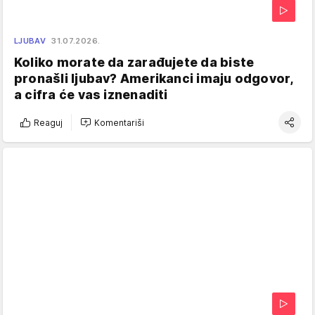
LJUBAV
31.07.2026.
Koliko morate da zarađujete da biste
pronašli ljubav? Amerikanci imaju odgovor,
a cifra će vas iznenaditi
Reaguj
Komentariši