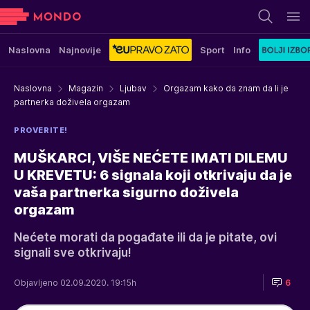
Naslovna
Najnovije
Sport
Info
Naslovna
Magazin
Ljubav
Orgazam kako da znam da li je
partnerka doživela orgazam
PROVERITE!
MUŠKARCI, VIŠE NEĆETE IMATI DILEMU
U KREVETU: 6 signala koji otkrivaju da je
vaša partnerka sigurno doživela
orgazam
Nećete morati da pogađate ili da je pitate, ovi
signali sve otkrivaju!
Objavljeno 02.09.2020. 19:15h
6