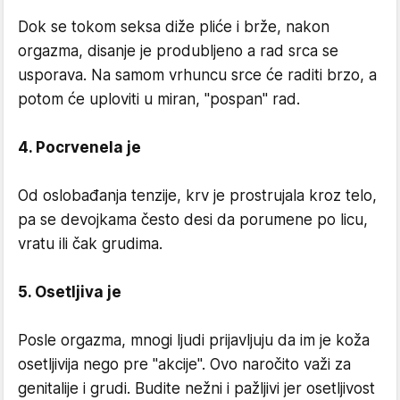
Dok se tokom seksa diže pliće i brže, nakon
orgazma, disanje je produbljeno a rad srca se
usporava. Na samom vrhuncu srce će raditi brzo, a
potom će uploviti u miran, "pospan" rad.
4. Pocrvenela je
Od oslobađanja tenzije, krv je prostrujala kroz telo,
pa se devojkama često desi da porumene po licu,
vratu ili čak grudima.
5. Osetljiva je
Posle orgazma, mnogi ljudi prijavljuju da im je koža
osetljivija nego pre "akcije". Ovo naročito važi za
genitalije i grudi. Budite nežni i pažljivi jer osetljivost