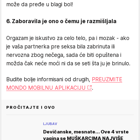
može da pređe u blagi bol!
6. Zaboravila je ono o čemu je razmišljala
Orgazam je iskustvo za celo telo, pa i mozak - ako
je vaša partnerka pre seksa bila zabrinuta ili
nervozna zbog nečega, sada će biti opuštena i
možda čak neće moći ni da se seti šta ju je brinulo.
Budite bolje informisani od drugih,
PREUZMITE
MONDO MOBILNU APLIKACIJU
.
PROČITAJTE I OVO
LJUBAV
Devičanske, mesnate... Ove 4 vrste
vagina se MUŠKARCIMA NAJVIŠE