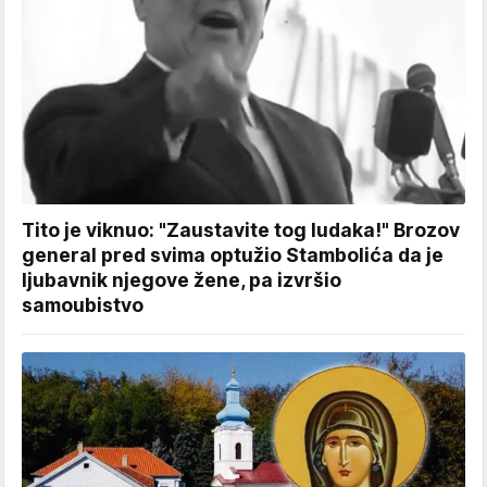
Tito je viknuo: "Zaustavite tog ludaka!" Brozov
general pred svima optužio Stambolića da je
ljubavnik njegove žene, pa izvršio
samoubistvo