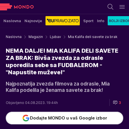
Naslovna
Najnovije
Sport
Info
Naslovna
Magazin
Ljubav
Mia Kalifa deli savete za brak
NEMA DALJE! MIA KALIFA DELI SAVETE
ZA BRAK: Bivša zvezda za odrasle
uporedila sebe sa FUDBALEROM -
"Napustite muževe!"
Najpoznatija zvezda filmova za odrasle, Mia
Kalifa podelila je ženama savete za brak!
Objavljeno 04.08.2023. 19:44h
3
Dodajte MONDO u vaš Google izbor