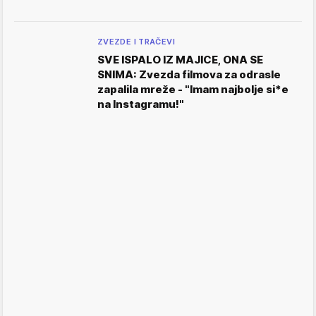
ZVEZDE I TRAČEVI
SVE ISPALO IZ MAJICE, ONA SE
SNIMA: Zvezda filmova za odrasle
zapalila mreže - "Imam najbolje si*e
na Instagramu!"