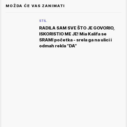
MOŽDA ĆE VAS ZANIMATI
STIL
RADILA SAM SVE ŠTO JE GOVORIO,
ISKORISTIO ME JE! Mia Kalifa se
SRAMI početka - srela ga na ulici i
odmah rekla "DA"