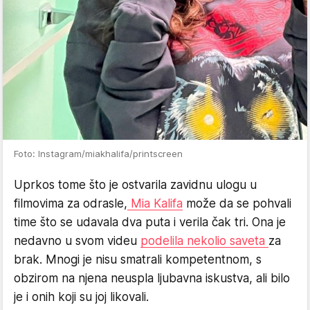
Foto: Instagram/miakhalifa/printscreen
Uprkos tome što je ostvarila zavidnu ulogu u
filmovima za odrasle,
Mia Kalifa
može da se pohvali
time što se udavala dva puta i verila čak tri. Ona je
nedavno u svom videu
podelila nekolio saveta
za
brak. Mnogi je nisu smatrali kompetentnom, s
obzirom na njena neuspla ljubavna iskustva, ali bilo
je i onih koji su joj likovali.