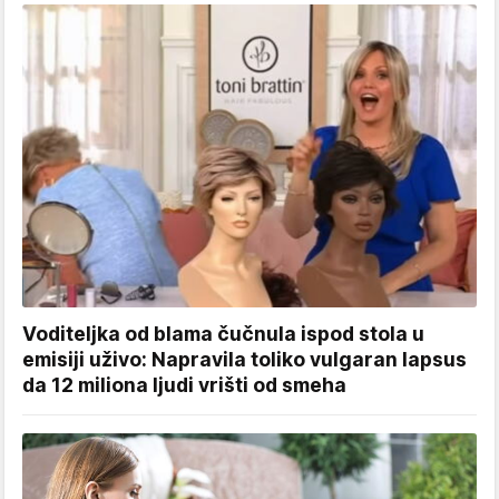
Voditeljka od blama čučnula ispod stola u
emisiji uživo: Napravila toliko vulgaran lapsus
da 12 miliona ljudi vrišti od smeha