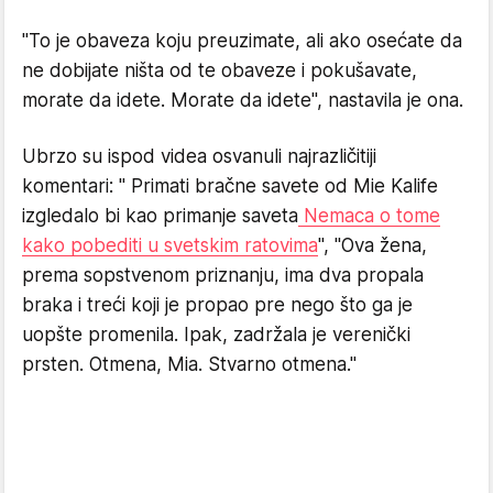
"To je obaveza koju preuzimate, ali ako osećate da
ne dobijate ništa od te obaveze i pokušavate,
morate da idete. Morate da idete", nastavila je ona.
Ubrzo su ispod videa osvanuli najrazličitiji
komentari: " Primati bračne savete od Mie Kalife
izgledalo bi kao primanje saveta
Nemaca o tome
kako pobediti u svetskim ratovima
", "Ova žena,
prema sopstvenom priznanju, ima dva propala
braka i treći koji je propao pre nego što ga je
uopšte promenila. Ipak, zadržala je verenički
prsten. Otmena, Mia. Stvarno otmena."