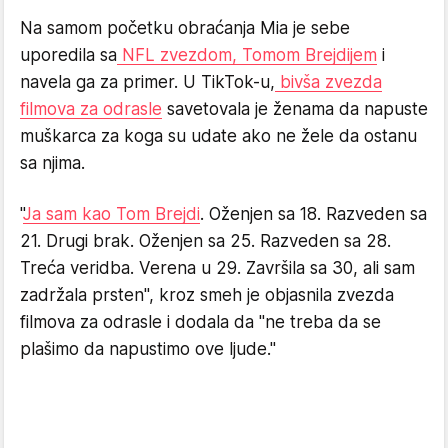
Na samom početku obraćanja Mia je sebe
uporedila sa
NFL zvezdom, Tomom Brejdijem
i
navela ga za primer. U TikTok-u,
bivša zvezda
filmova za odrasle
savetovala je ženama da napuste
muškarca za koga su udate ako ne žele da ostanu
sa njima.
"
Ja sam kao Tom Brejdi
. Oženjen sa 18. Razveden sa
21. Drugi brak. Oženjen sa 25. Razveden sa 28.
Treća veridba. Verena u 29. Završila sa 30, ali sam
zadržala prsten", kroz smeh je objasnila zvezda
filmova za odrasle i dodala da "ne treba da se
plašimo da napustimo ove ljude."