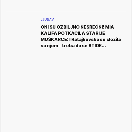
LJUBAV
ONI SU OZBILJNO NESREĆNI! MIA
KALIFA POTKAČILA STARIJE
MUŠKARCE: I Ratajkovska se složila
sa njom - treba da se STIDE...