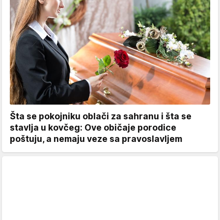
Šta se pokojniku oblači za sahranu i šta se
stavlja u kovčeg: Ove običaje porodice
poštuju, a nemaju veze sa pravoslavljem