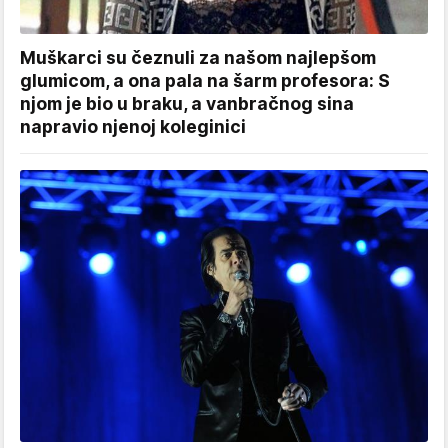
Muškarci su čeznuli za našom najlepšom
glumicom, a ona pala na šarm profesora: S
njom je bio u braku, a vanbračnog sina
napravio njenoj koleginici