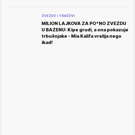
ZVEZDE I TRAČEVI
MILION LAJKOVA ZA PO*NO ZVEZDU
U BAZENU: Kipe grudi, a ona pokazuje
trbušnjake - Mia Kalifa vrelija nego
ikad!