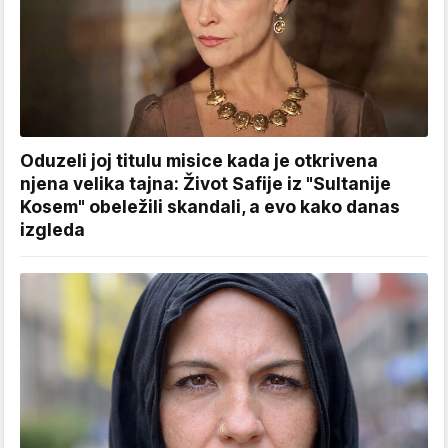
Oduzeli joj titulu misice kada je otkrivena
njena velika tajna: Život Safije iz "Sultanije
Kosem" obeležili skandali, a evo kako danas
izgleda