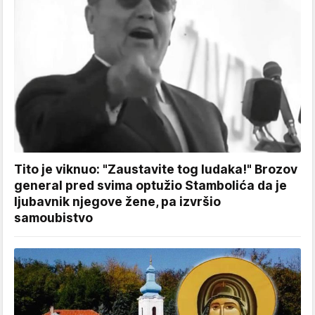
Tito je viknuo: "Zaustavite tog ludaka!" Brozov
general pred svima optužio Stambolića da je
ljubavnik njegove žene, pa izvršio
samoubistvo