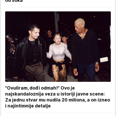
od šoka
"Ovuliram, dođi odmah!" Ovo je
najskandaloznija veza u istoriji javne scene:
Za jednu stvar mu nudila 20 miliona, a on izneo
i najintimnije detalje