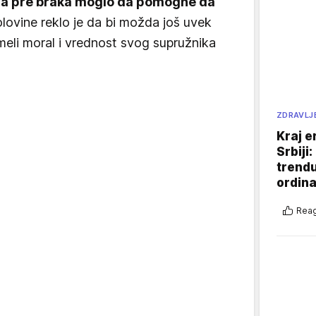
za pre braka moglo da pomogne da
lovine reklo je da bi možda još uvek
umeli moral i vrednost svog supružnika
ZDRAVLJ
Kraj e
Srbiji
trend
ordina
Reag