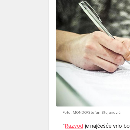
Foto: MONDO/Stefan Stojanović
"
Razvod
je najčešće vrlo bo