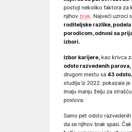
postoji nekoliko faktora za 
njihov
brak
. Najveći uzroci
roditeljske razlike, podel
porodicom, odnosi sa prija
izbori.
Izbor karijere,
kao krivca z
odsto razvedenih parova,
drugom mestu sa
43 odsto
studija iz 2022. pokazala je
imaju manju želju za strašć
poslova.
Samo pet odsto razvedenih pa
da se njihov brak spasi. Ča