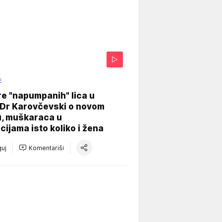
E
re "napumpanih" lica u
: Dr Karovčevski o novom
u, muškaraca u
cijama isto koliko i žena
uj
Komentariši