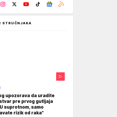
I STRUČNJAKA
E
og upozorava da uradite
stvar pre prvog gutljaja
"U suprotnom, samo
vate rizik od raka"