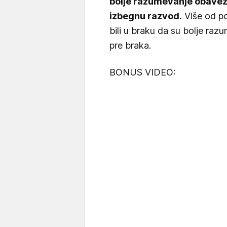
bolje razumevanje obave
izbegnu razvod.
Više od po
bili u braku da su bolje raz
pre braka.
BONUS VIDEO: