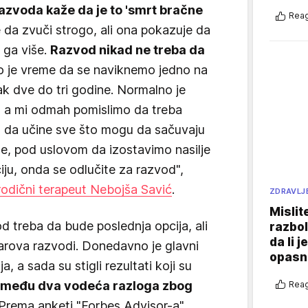
azvoda kaže da je to 'smrt bračne
Reag
 da zvuči strogo, ali ona pokazuje da
 ga više.
Razvod nikad ne treba da
 je vreme da se naviknemo jedno na
ak dve do tri godine. Normalno je
, a mi odmah pomislimo da treba
a da učine sve što mogu da sačuvaju
te, pod uslovom da izostavimo nasilje
ciju, onda se odlučite za razvod",
odični terapeut Nebojša Savić
.
ZDRAVLJ
Mislit
d treba da bude poslednja opcija, ali
razbol
da li j
parova razvodi. Donedavno je glavni
opasn
ja, a sada su stigli rezultati koji su
između dva vodeća razloga zbog
Reag
Prema anketi "Forbes Advisor-a",