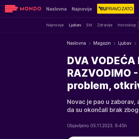
Naslovna
Najnovije
Najnovije
Ljubav
Stil
Zdravlje
Horoskop
Sensa
Stvar ukusa
Yumama
Naslovna
Magazin
Ljubav
DVA VODEĆA 
RAZVODIMO - 
problem, otkr
Novac je pao u zaborav, 
da su okončali brak zbog i
Objavljeno 05.11.2023. 9:45h