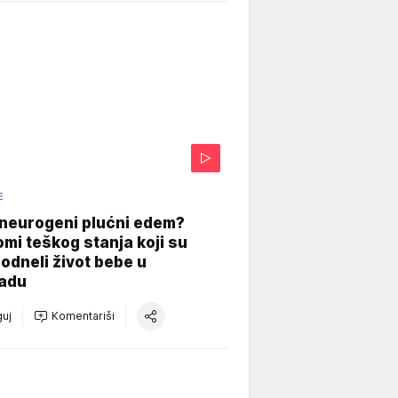
E
 neurogeni plućni edem?
mi teškog stanja koji su
odneli život bebe u
adu
uj
Komentariši