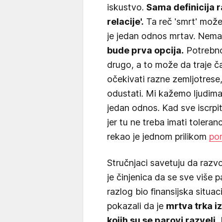
iskustvo.
Sama definicija r
relacije'.
Ta reč 'smrt' može
je jedan odnos mrtav. Nema
bude prva opcija.
Potrebno
drugo, a to može da traje č
očekivati razne zemljotrese
odustati. Mi kažemo ljudim
jedan odnos. Kad sve iscrpi
jer tu ne treba imati toleran
rekao je jednom prilikom
por
Stručnjaci savetuju da razvo
je činjenica da se sve više 
razlog bio finansijska situaci
pokazali da je
mrtva trka 
kojih su se parovi razveli.