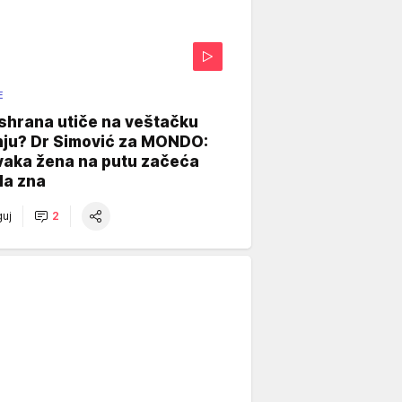
E
shrana utiče na veštačku
nju? Dr Simović za MONDO:
vaka žena na putu začeća
da zna
uj
2