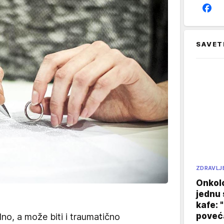
SAVET
ZDRAVLJ
Onkol
jednu 
kafe: 
poveća
lno, a može biti i traumatično