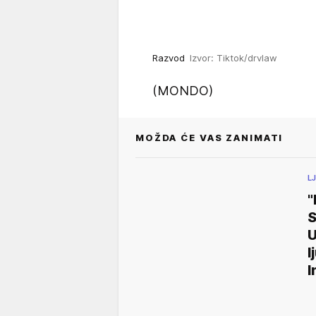
Razvod
Izvor: Tiktok/drvlaw
(MONDO)
MOŽDA ĆE VAS ZANIMATI
L
"
U
l
I