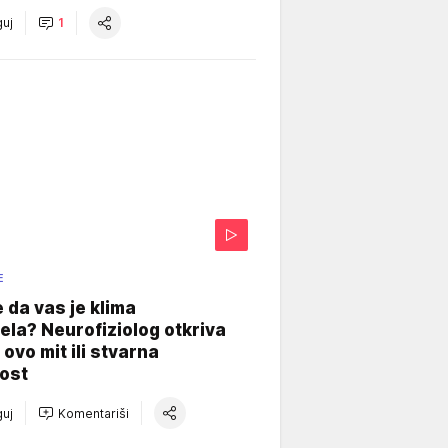
uj
1
E
e da vas je klima
ela? Neurofiziolog otkriva
e ovo mit ili stvarna
ost
uj
Komentariši