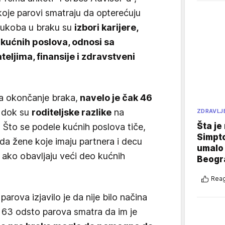
koje parovi smatraju da opterećuju
 sukoba u braku su
izbori karijere,
a kućnih poslova, odnosi sa
teljima, finansije i zdravstveni
a okončanje braka,
navelo je čak 46
dok su
roditeljske razlike
na
ZDRAVLJ
Šta je
.
Što se podele kućnih poslova tiče,
Simpto
 da žene koje imaju partnera i decu
umalo 
u ako obavljaju veći deo kućnih
Beogr
Reag
rova izjavilo je da nije bilo načina
k 63 odsto parova smatra da im je