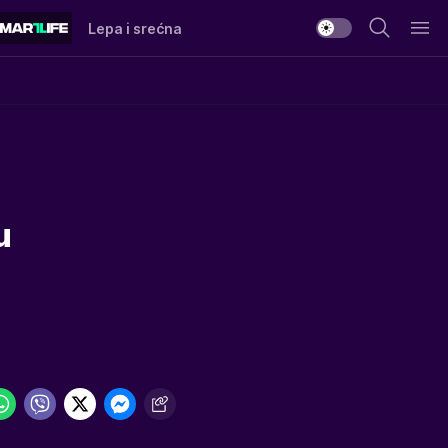
Lepa i srećna
u