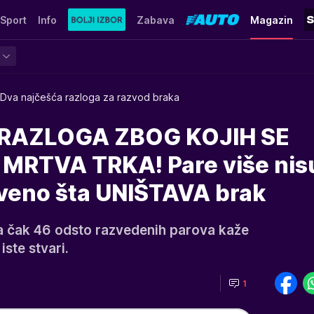
Sport
Info
Zabava
Magazin
Dva najčešća razloga za razvod braka
RAZLOGA ZBOG KOJIH SE
MRTVA TRKA! Pare više nis
iveno šta UNIŠTAVA brak
a čak 46 odsto razvedenih parova kaže
ste stvari.
1