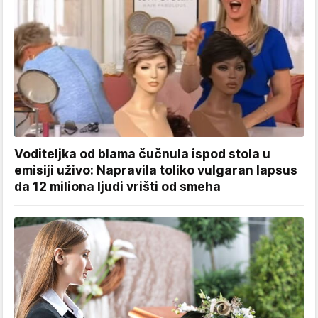
Voditeljka od blama čučnula ispod stola u
emisiji uživo: Napravila toliko vulgaran lapsus
da 12 miliona ljudi vrišti od smeha