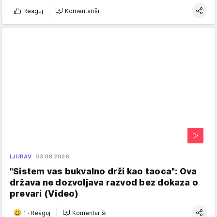
Reaguj
Komentariši
LJUBAV
03.08.2026.
"Sistem vas bukvalno drži kao taoca": Ova
država ne dozvoljava razvod bez dokaza o
prevari (Video)
1
·
Reaguj
Komentariši