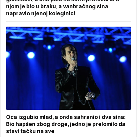
njom je bio u braku, a vanbračnog sina
napravio njenoj koleginici
Oca izgubio mlad, a onda sahranio i dva sina:
Bio hapšen zbog droge, jedno je prelomilo da
stavi tačku na sve