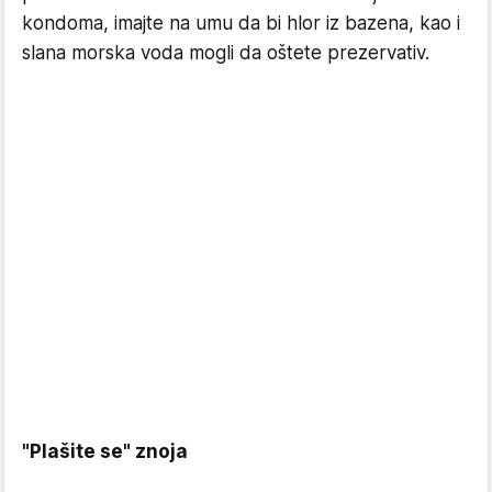
kondoma, imajte na umu da bi hlor iz bazena, kao i
slana morska voda mogli da oštete prezervativ.
"Plašite se" znoja