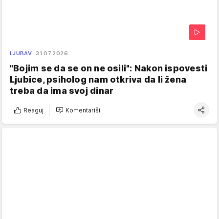
LJUBAV
31.07.2026.
"Bojim se da se on ne osili": Nakon ispovesti
Ljubice, psiholog nam otkriva da li žena
treba da ima svoj dinar
Reaguj
Komentariši