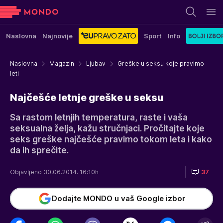
Naslovna
Najnovije
Sport
Info
Naslovna
Magazin
Ljubav
Greške u seksu koje pravimo
leti
Najčešće letnje greške u seksu
Sa rastom letnjih temperatura, raste i vaša
seksualna želja, kažu stručnjaci. Pročitajte koje
seks greške najčešće pravimo tokom leta i kako
da ih sprečite.
Objavljeno 30.06.2014. 16:10h
37
Dodajte MONDO u vaš Google izbor