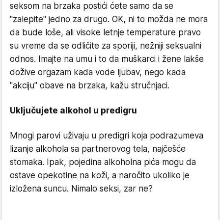
seksom na brzaka postići ćete samo da se
"zalepite" jedno za drugo. OK, ni to možda ne mora
da bude loše, ali visoke letnje temperature pravo
su vreme da se odličite za sporiji, nežniji seksualni
odnos. Imajte na umu i to da muškarci i žene lakše
dožive orgazam kada vode ljubav, nego kada
"akciju" obave na brzaka, kažu stručnjaci.
Uključujete alkohol u predigru
Mnogi parovi uživaju u predigri koja podrazumeva
lizanje alkohola sa partnerovog tela, najčešće
stomaka. Ipak, pojedina alkoholna pića mogu da
ostave opekotine na koži, a naročito ukoliko je
izložena suncu. Nimalo seksi, zar ne?