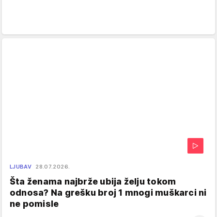
LJUBAV
28.07.2026.
Šta ženama najbrže ubija želju tokom
odnosa? Na grešku broj 1 mnogi muškarci ni
ne pomisle