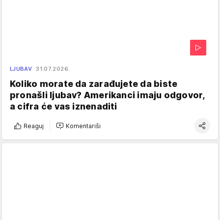
LJUBAV
31.07.2026.
Koliko morate da zarađujete da biste
pronašli ljubav? Amerikanci imaju odgovor,
a cifra će vas iznenaditi
Reaguj
Komentariši