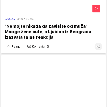
LJUBAV
31.07.2026.
"Nemojte nikada da zavisite od muža":
Mnoge žene ćute, a Ljubica iz Beograda
izazvala talas reakcija
Reaguj
Komentariši