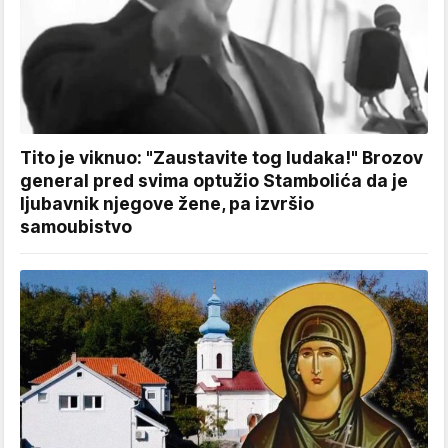
Tito je viknuo: "Zaustavite tog ludaka!" Brozov
general pred svima optužio Stambolića da je
ljubavnik njegove žene, pa izvršio
samoubistvo