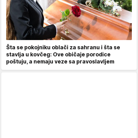
Šta se pokojniku oblači za sahranu i šta se
stavlja u kovčeg: Ove običaje porodice
poštuju, a nemaju veze sa pravoslavljem