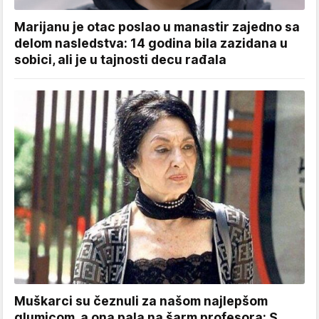
Marijanu je otac poslao u manastir zajedno sa
delom nasledstva: 14 godina bila zazidana u
sobici, ali je u tajnosti decu rađala
Muškarci su čeznuli za našom najlepšom
glumicom, a ona pala na šarm profesora: S