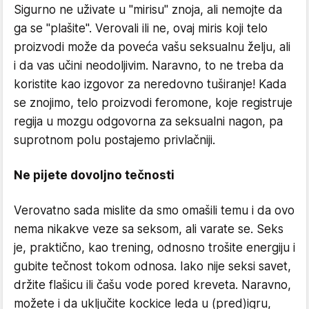
Sigurno ne uživate u "mirisu" znoja, ali nemojte da
ga se "plašite". Verovali ili ne, ovaj miris koji telo
proizvodi može da poveća vašu seksualnu želju, ali
i da vas učini neodoljivim. Naravno, to ne treba da
koristite kao izgovor za neredovno tuširanje! Kada
se znojimo, telo proizvodi feromone, koje registruje
regija u mozgu odgovorna za seksualni nagon, pa
suprotnom polu postajemo privlačniji.
Ne pijete dovoljno tečnosti
Verovatno sada mislite da smo omašili temu i da ovo
nema nikakve veze sa seksom, ali varate se. Seks
je, praktično, kao trening, odnosno trošite energiju i
gubite tečnost tokom odnosa. Iako nije seksi savet,
držite flašicu ili čašu vode pored kreveta. Naravno,
možete i da uključite kockice leda u (pred)igru,