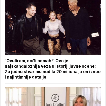
"Ovuliram, dođi odmah!" Ovo je
najskandaloznija veza u istoriji javne scene:
Za jednu stvar mu nudila 20 miliona, a on izneo
i najintimnije detalje