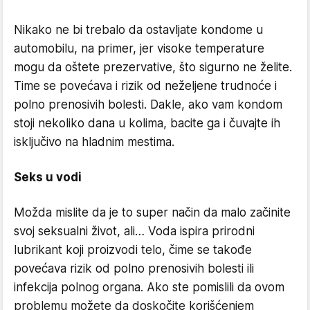
Nikako ne bi trebalo da ostavljate kondome u
automobilu, na primer, jer visoke temperature
mogu da oštete prezervative, što sigurno ne želite.
Time se povećava i rizik od neželjene trudnoće i
polno prenosivih bolesti. Dakle, ako vam kondom
stoji nekoliko dana u kolima, bacite ga i čuvajte ih
isključivo na hladnim mestima.
Seks u vodi
Možda mislite da je to super način da malo začinite
svoj seksualni život, ali… Voda ispira prirodni
lubrikant koji proizvodi telo, čime se takođe
povećava rizik od polno prenosivih bolesti ili
infekcija polnog organa. Ako ste pomislili da ovom
problemu možete da doskočite korišćenjem