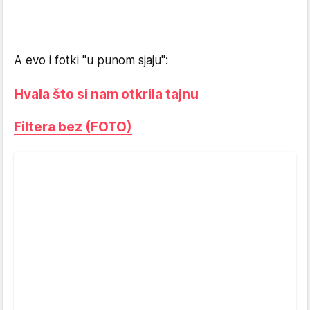
A evo i fotki "u punom sjaju":
Hvala što si nam otkrila tajnu
Filtera bez (FOTO)