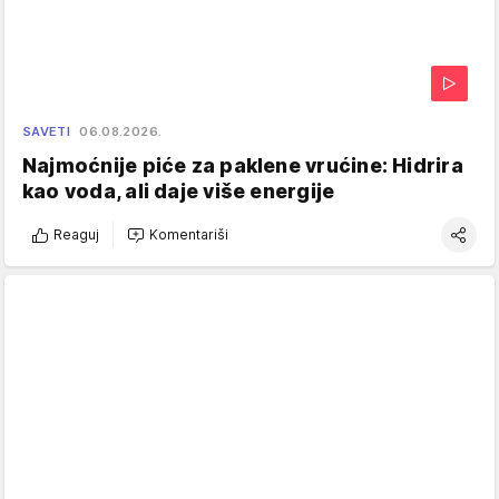
SAVETI
06.08.2026.
Najmoćnije piće za paklene vrućine: Hidrira
kao voda, ali daje više energije
Reaguj
Komentariši