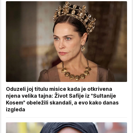
Oduzeli joj titulu misice kada je otkrivena
njena velika tajna: Život Safije iz "Sultanije
Kosem" obeležili skandali, a evo kako danas
izgleda