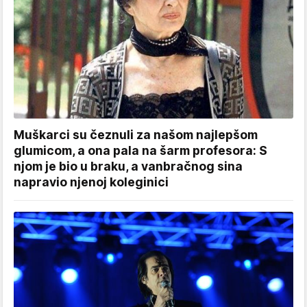
Muškarci su čeznuli za našom najlepšom
glumicom, a ona pala na šarm profesora: S
njom je bio u braku, a vanbračnog sina
napravio njenoj koleginici