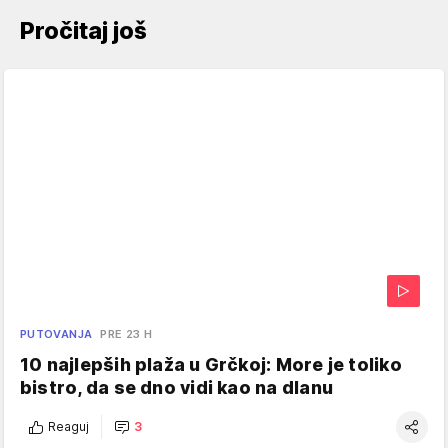
Pročitaj još
PUTOVANJA
PRE 23 H
10 najlepših plaža u Grčkoj: More je toliko
bistro, da se dno vidi kao na dlanu
Reaguj
3