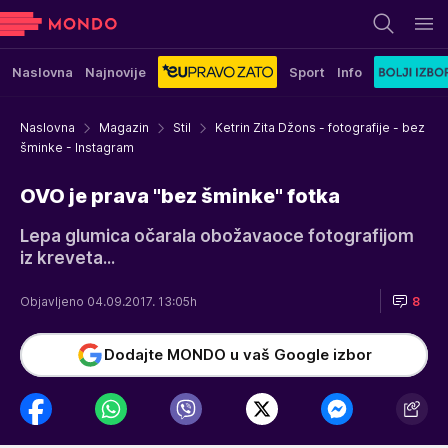
Naslovna
Najnovije
Sport
Info
Naslovna
Magazin
Stil
Ketrin Zita Džons - fotografije - bez
šminke - Instagram
OVO je prava "bez šminke" fotka
Lepa glumica očarala obožavaoce fotografijom
iz kreveta...
Objavljeno 04.09.2017. 13:05h
8
Dodajte MONDO u vaš Google izbor