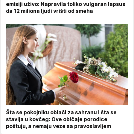
emisiji uživo: Napravila toliko vulgaran lapsus
da 12 miliona ljudi vrišti od smeha
Šta se pokojniku oblači za sahranu i šta se
stavlja u kovčeg: Ove običaje porodice
poštuju, a nemaju veze sa pravoslavljem