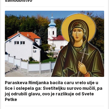
samoubistvo
Paraskeva Rimljanka bacila caru vrelo ulje u
lice i oslepela ga: Svetiteljku surovo mučili, pa
joj odrubili glavu, ovo je razlikuje od Svete
Petke