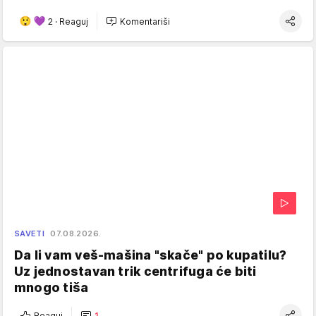
2
·
Reaguj
Komentariši
SAVETI
07.08.2026.
Da li vam veš-mašina "skače" po kupatilu?
Uz jednostavan trik centrifuga će biti
mnogo tiša
Reaguj
1