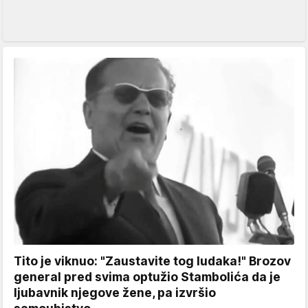
Tito je viknuo: "Zaustavite tog ludaka!" Brozov
general pred svima optužio Stambolića da je
ljubavnik njegove žene, pa izvršio