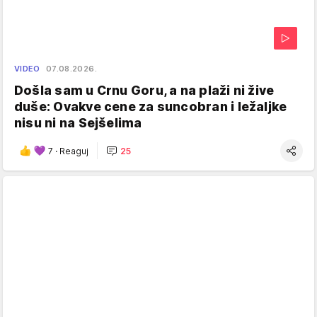
VIDEO
07.08.2026.
Došla sam u Crnu Goru, a na plaži ni žive
duše: Ovakve cene za suncobran i ležaljke
nisu ni na Sejšelima
7
·
Reaguj
25