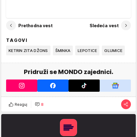
Prethodna vest
Sledeća vest
TAGOVI
KETRIN ZITA DŽONS
ŠMINKA
LEPOTICE
GLUMICE
Pridruži se MONDO zajednici.
Reaguj
8