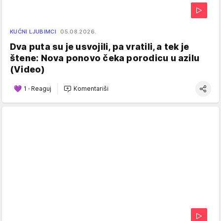
KUĆNI LJUBIMCI
05.08.2026.
Dva puta su je usvojili, pa vratili, a tek je
štene: Nova ponovo čeka porodicu u azilu
(Video)
1
·
Reaguj
Komentariši