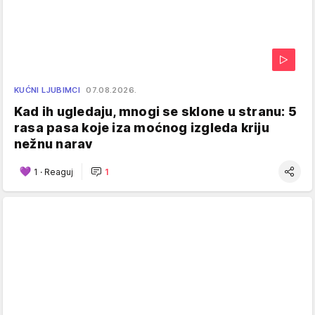
KUĆNI LJUBIMCI
07.08.2026.
Kad ih ugledaju, mnogi se sklone u stranu: 5
rasa pasa koje iza moćnog izgleda kriju
nežnu narav
1
·
Reaguj
1