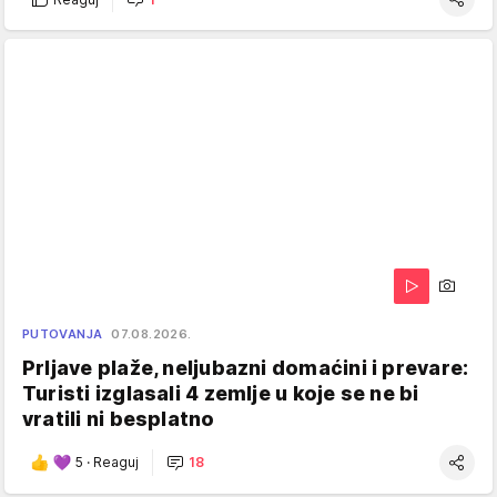
PUTOVANJA
07.08.2026.
Prljave plaže, neljubazni domaćini i prevare:
Turisti izglasali 4 zemlje u koje se ne bi
vratili ni besplatno
5
·
Reaguj
18