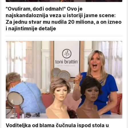
"Ovuliram, dođi odmah!" Ovo je
najskandaloznija veza u istoriji javne scene:
Za jednu stvar mu nudila 20 miliona, a on izneo
i najintimnije detalje
Voditeljka od blama čučnula ispod stola u