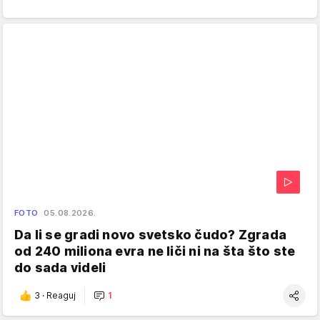
FOTO
05.08.2026.
Da li se gradi novo svetsko čudo? Zgrada
od 240 miliona evra ne liči ni na šta što ste
do sada videli
3
·
Reaguj
1