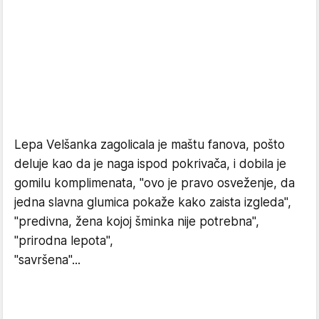
Lepa Velšanka zagolicala je maštu fanova, pošto
deluje kao da je naga ispod pokrivača, i dobila je
gomilu komplimenata, "ovo je pravo osveženje, da
jedna slavna glumica pokaže kako zaista izgleda",
"predivna, žena kojoj šminka nije potrebna",
"prirodna lepota",
"savršena"...