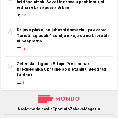
kritično nizak, Sava i Morava u problemu, ali
jedna reka spasava Srbiju
12
4
Prljave plaže, neljubazni domaćini i prevare:
Turisti izglasali 4 zemlje u koje se ne bi vratili
ni besplatno
11
5
Zelenski stigao u Srbiju: Prvi snimak
predsednika Ukrajine po sletanju u Beograd
(Video)
8
Mondo
Naslovna
Najnovije
Sport
Info
Zabava
Magazin