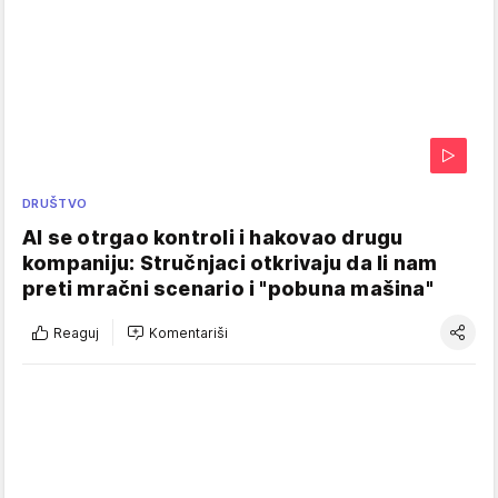
DRUŠTVO
AI se otrgao kontroli i hakovao drugu
kompaniju: Stručnjaci otkrivaju da li nam
preti mračni scenario i "pobuna mašina"
Reaguj
Komentariši