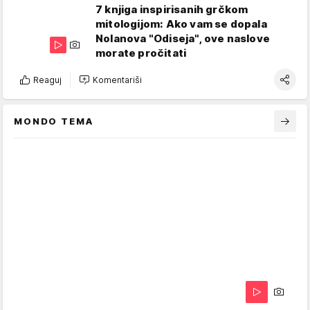
7 knjiga inspirisanih grčkom
mitologijom: Ako vam se dopala
Nolanova "Odiseja", ove naslove
morate pročitati
Reaguj
Komentariši
MONDO TEMA