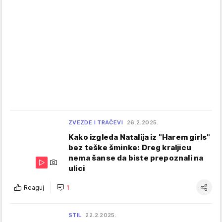
ZVEZDE I TRAČEVI
26.2.2025.
Kako izgleda Natalija iz "Harem girls"
bez teške šminke: Dreg kraljicu
nema šanse da biste prepoznali na
ulici
Reaguj
1
STIL
22.2.2025.