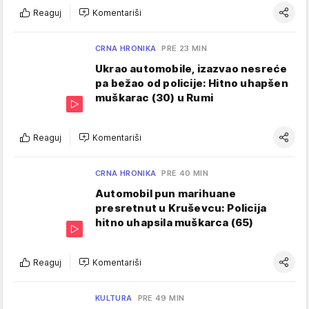
Reaguj
Komentariši
CRNA HRONIKA
PRE 23 MIN
Ukrao automobile, izazvao nesreće
pa bežao od policije: Hitno uhapšen
muškarac (30) u Rumi
Reaguj
Komentariši
CRNA HRONIKA
PRE 40 MIN
Automobil pun marihuane
presretnut u Kruševcu: Policija
hitno uhapsila muškarca (65)
Reaguj
Komentariši
KULTURA
PRE 49 MIN