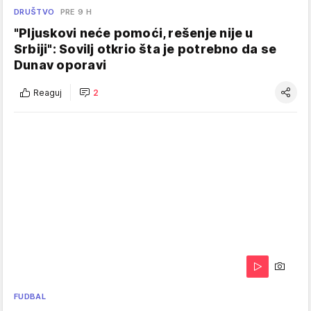
DRUŠTVO
PRE 9 H
"Pljuskovi neće pomoći, rešenje nije u
Srbiji": Sovilj otkrio šta je potrebno da se
Dunav oporavi
Reaguj
2
FUDBAL