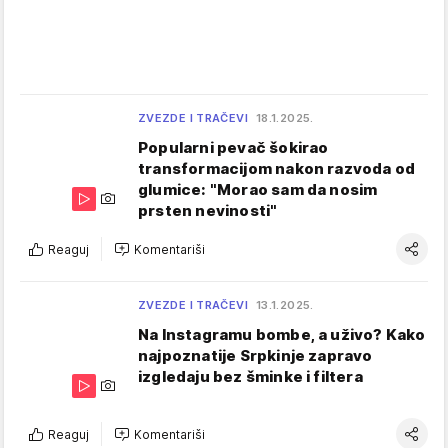
ZVEZDE I TRAČEVI
18.1.2025.
Popularni pevač šokirao
transformacijom nakon razvoda od
glumice: "Morao sam da nosim
prsten nevinosti"
Reaguj
Komentariši
ZVEZDE I TRAČEVI
13.1.2025.
Na Instagramu bombe, a uživo? Kako
najpoznatije Srpkinje zapravo
izgledaju bez šminke i filtera
Reaguj
Komentariši