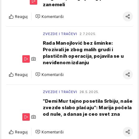
zanemeli
Reaguj
Komentariši
ZVEZDE I TRAČEVI
2.7.2025.
Rada Manojlović bez šminke:
Prozivali je zbog malih grudi i
plastičnih operacija, pojavila se u
neviđenom izdanju
Reaguj
Komentariši
ZVEZDE I TRAČEVI
26.5.2025.
"Demi Mur tajno posetila Srbiju, naše
zvezde slabo plaćaju": Marija počela
od nule, a danas je ceo svet zna
Reaguj
Komentariši