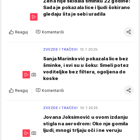
Žena nije skidala šminku 22 godine:
Sada je pokazala lice i ljudi šokirano
gledaju šta je sebi uradila
Reaguj
Komentariši
ZVEZDE I TRAČEVI
13.7.2025.
Sanja Marinković pokazala lice bez
šminke, i svi su u šoku: Smeli potez
voditeljke bez filtera, ogoljena do
koske
Reaguj
Komentariši
ZVEZDE I TRAČEVI
10.7.2025.
Jovana Joksimović u ovom izdanju
stigla na aerodrom: Oko nje gomila
ljudi, mnogi trljaju oči i ne veruju