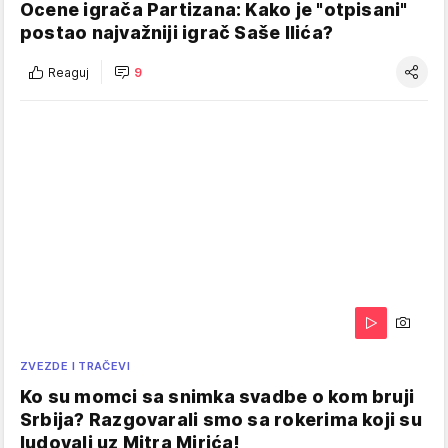
Ocene igrača Partizana: Kako je "otpisani"
postao najvažniji igrač Saše Ilića?
Reaguj
9
ZVEZDE I TRAČEVI
Ko su momci sa snimka svadbe o kom bruji
Srbija? Razgovarali smo sa rokerima koji su
ludovali uz Mitra Mirića!