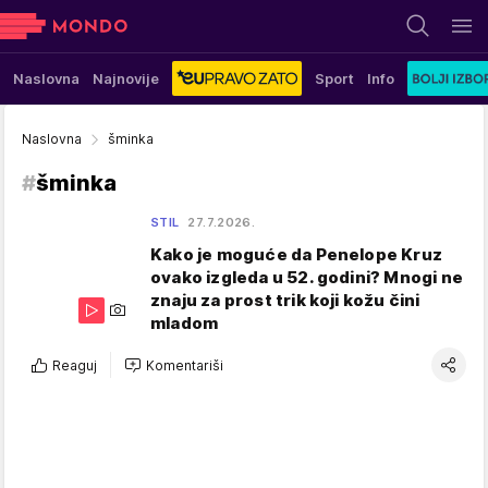
Naslovna
Najnovije
Sport
Info
Naslovna
šminka
#
šminka
STIL
27.7.2026.
Kako je moguće da Penelope Kruz
ovako izgleda u 52. godini? Mnogi ne
znaju za prost trik koji kožu čini
mladom
Reaguj
Komentariši