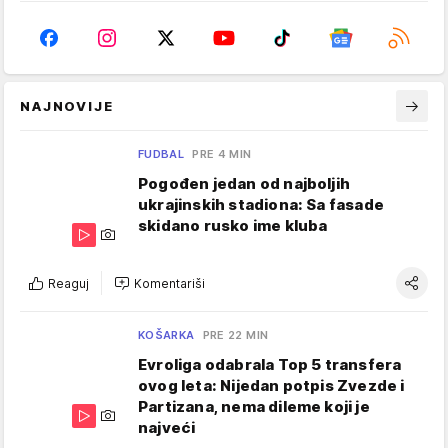
NAJNOVIJE
FUDBAL
PRE 4 MIN
Pogođen jedan od najboljih
ukrajinskih stadiona: Sa fasade
skidano rusko ime kluba
Reaguj
Komentariši
KOŠARKA
PRE 22 MIN
Evroliga odabrala Top 5 transfera
ovog leta: Nijedan potpis Zvezde i
Partizana, nema dileme koji je
najveći