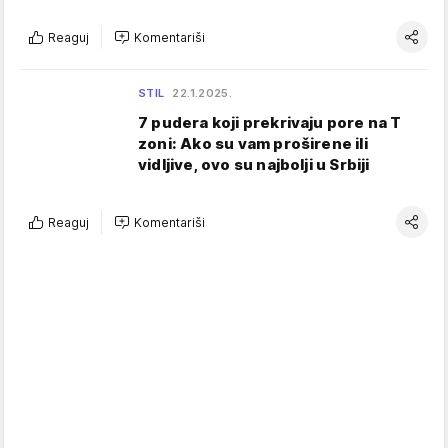
Reaguj
Komentariši
STIL
22.1.2025.
7 pudera koji prekrivaju pore na T
zoni: Ako su vam proširene ili
vidljive, ovo su najbolji u Srbiji
Reaguj
Komentariši