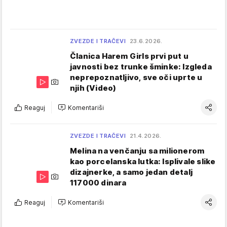
ZVEZDE I TRAČEVI
23.6.2026.
Članica Harem Girls prvi put u
javnosti bez trunke šminke: Izgleda
neprepoznatljivo, sve oči uprte u
njih (Video)
Reaguj
Komentariši
ZVEZDE I TRAČEVI
21.4.2026.
Melina na venčanju sa milionerom
kao porcelanska lutka: Isplivale slike
dizajnerke, a samo jedan detalj
117000 dinara
Reaguj
Komentariši