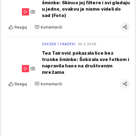
šminke: Skinuo joj filtere i svi gledaju
u jedno, ovakvu je nismo videli do
sad (Foto)
Reaguj
Komentariši
ZVEZDE I TRAČEVI
20.2.2026.
Tea Tairović pokazala lice bez
trunke šminke: Šokirala sve fotkom i
napravila haos na društvenim
mrežama
Reaguj
Komentariši