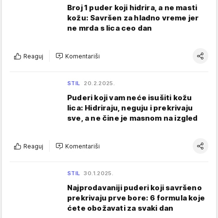
Broj 1 puder koji hidrira, a ne masti
kožu: Savršen za hladno vreme jer
ne mrda s lica ceo dan
Reaguj
Komentariši
STIL
20.2.2025.
Puderi koji vam neće isušiti kožu
lica: Hidriraju, neguju i prekrivaju
sve, a ne čine je masnom na izgled
Reaguj
Komentariši
STIL
30.1.2025.
Najprodavaniji puderi koji savršeno
prekrivaju prve bore: 6 formula koje
ćete obožavati za svaki dan