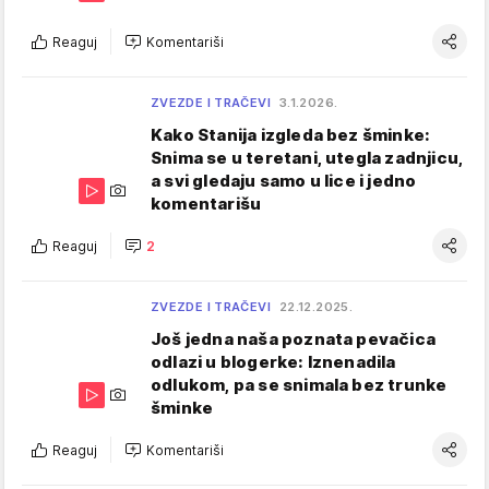
Reaguj
Komentariši
ZVEZDE I TRAČEVI
3.1.2026.
Kako Stanija izgleda bez šminke:
Snima se u teretani, utegla zadnjicu,
a svi gledaju samo u lice i jedno
komentarišu
Reaguj
2
ZVEZDE I TRAČEVI
22.12.2025.
Još jedna naša poznata pevačica
odlazi u blogerke: Iznenadila
odlukom, pa se snimala bez trunke
šminke
Reaguj
Komentariši