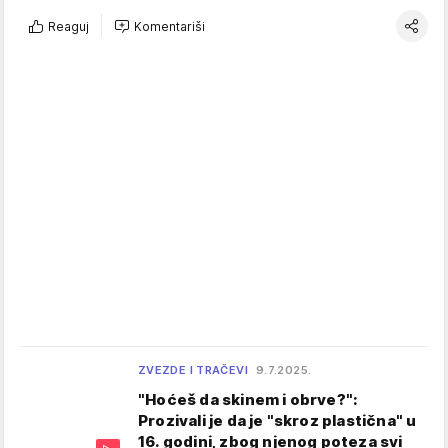
Reaguj
Komentariši
ZVEZDE I TRAČEVI
9.7.2025.
"Hoćeš da skinem i obrve?":
Prozivali je da je "skroz plastična" u
16. godini, zbog njenog poteza svi