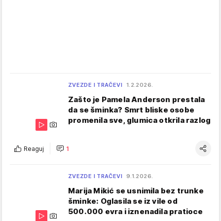
ZVEZDE I TRAČEVI
1.2.2026.
Zašto je Pamela Anderson prestala
da se šminka? Smrt bliske osobe
promenila sve, glumica otkrila razlog
Reaguj
1
ZVEZDE I TRAČEVI
9.1.2026.
Marija Mikić se usnimila bez trunke
šminke: Oglasila se iz vile od
500.000 evra i iznenadila pratioce