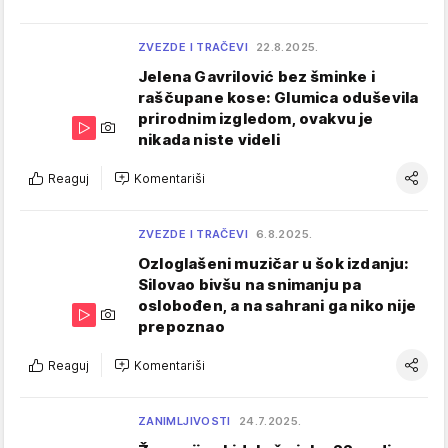
ZVEZDE I TRAČEVI
22.8.2025.
Jelena Gavrilović bez šminke i
raščupane kose: Glumica oduševila
prirodnim izgledom, ovakvu je
nikada niste videli
Reaguj
Komentariši
ZVEZDE I TRAČEVI
6.8.2025.
Ozloglašeni muzičar u šok izdanju:
Silovao bivšu na snimanju pa
oslobođen, a na sahrani ga niko nije
prepoznao
Reaguj
Komentariši
ZANIMLJIVOSTI
24.7.2025.