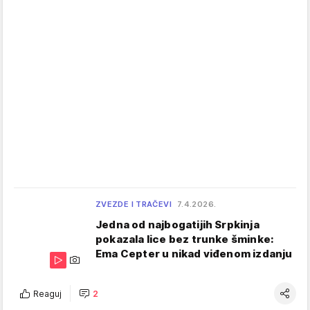
ZVEZDE I TRAČEVI
7.4.2026.
Jedna od najbogatijih Srpkinja
pokazala lice bez trunke šminke:
Ema Cepter u nikad viđenom izdanju
Reaguj
2