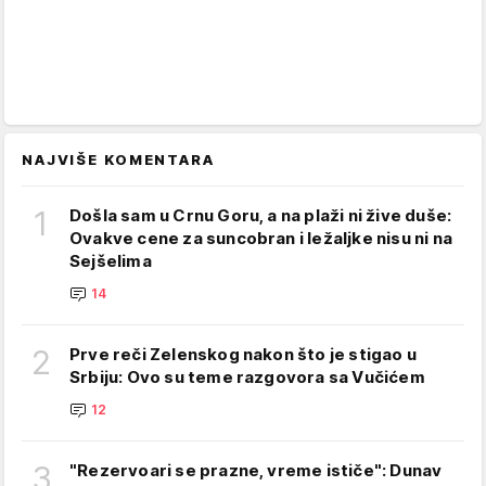
NAJVIŠE KOMENTARA
1
Došla sam u Crnu Goru, a na plaži ni žive duše:
Ovakve cene za suncobran i ležaljke nisu ni na
Sejšelima
14
2
Prve reči Zelenskog nakon što je stigao u
Srbiju: Ovo su teme razgovora sa Vučićem
12
3
"Rezervoari se prazne, vreme ističe": Dunav