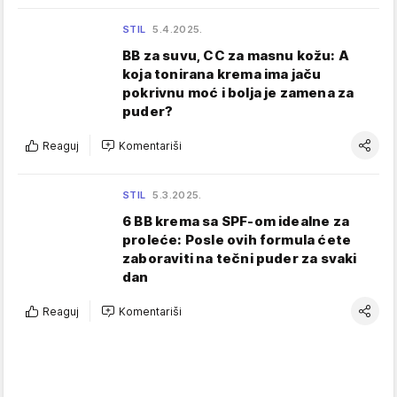
STIL
5.4.2025.
BB za suvu, CC za masnu kožu: A
koja tonirana krema ima jaču
pokrivnu moć i bolja je zamena za
puder?
Reaguj
Komentariši
STIL
5.3.2025.
6 BB krema sa SPF-om idealne za
proleće: Posle ovih formula ćete
zaboraviti na tečni puder za svaki
dan
Reaguj
Komentariši