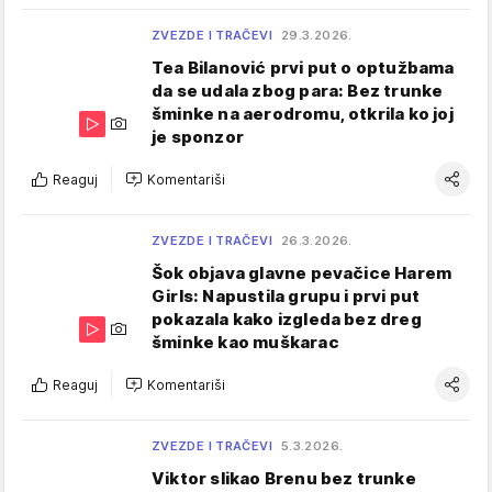
ZVEZDE I TRAČEVI
29.3.2026.
Tea Bilanović prvi put o optužbama
da se udala zbog para: Bez trunke
šminke na aerodromu, otkrila ko joj
je sponzor
Reaguj
Komentariši
ZVEZDE I TRAČEVI
26.3.2026.
Šok objava glavne pevačice Harem
Girls: Napustila grupu i prvi put
pokazala kako izgleda bez dreg
šminke kao muškarac
Reaguj
Komentariši
ZVEZDE I TRAČEVI
5.3.2026.
Viktor slikao Brenu bez trunke