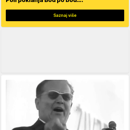
Poli poklanja Bod po bod….
Saznaj više