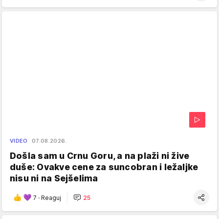
VIDEO
07.08.2026.
Došla sam u Crnu Goru, a na plaži ni žive
duše: Ovakve cene za suncobran i ležaljke
nisu ni na Sejšelima
7
·
Reaguj
25