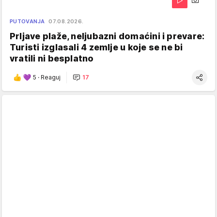
PUTOVANJA
07.08.2026.
Prljave plaže, neljubazni domaćini i prevare:
Turisti izglasali 4 zemlje u koje se ne bi
vratili ni besplatno
5
·
Reaguj
17