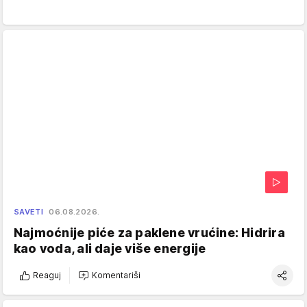
SAVETI
06.08.2026.
Najmoćnije piće za paklene vrućine: Hidrira
kao voda, ali daje više energije
Reaguj
Komentariši