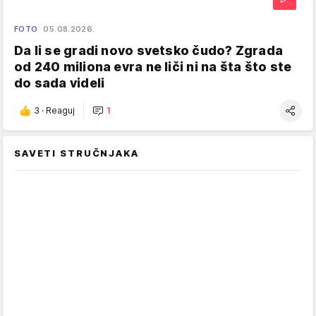
FOTO
05.08.2026.
Da li se gradi novo svetsko čudo? Zgrada
od 240 miliona evra ne liči ni na šta što ste
do sada videli
3
·
Reaguj
1
SAVETI STRUČNJAKA