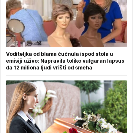
Voditeljka od blama čučnula ispod stola u
emisiji uživo: Napravila toliko vulgaran lapsus
da 12 miliona ljudi vrišti od smeha