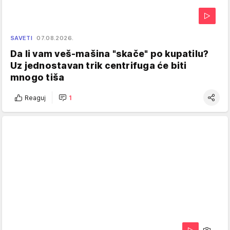
SAVETI
07.08.2026.
Da li vam veš-mašina "skače" po kupatilu?
Uz jednostavan trik centrifuga će biti
mnogo tiša
Reaguj
1