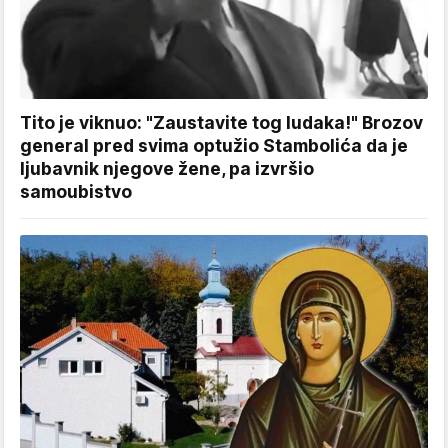
Tito je viknuo: "Zaustavite tog ludaka!" Brozov
general pred svima optužio Stambolića da je
ljubavnik njegove žene, pa izvršio
samoubistvo