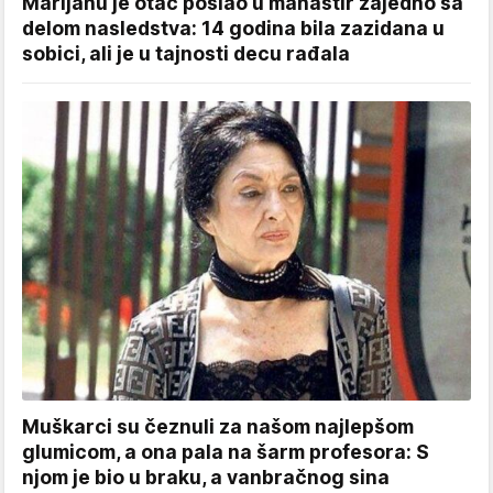
Marijanu je otac poslao u manastir zajedno sa
delom nasledstva: 14 godina bila zazidana u
sobici, ali je u tajnosti decu rađala
Muškarci su čeznuli za našom najlepšom
glumicom, a ona pala na šarm profesora: S
njom je bio u braku, a vanbračnog sina