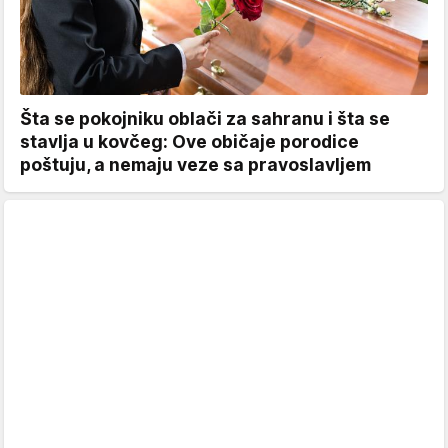
Šta se pokojniku oblači za sahranu i šta se
stavlja u kovčeg: Ove običaje porodice
poštuju, a nemaju veze sa pravoslavljem