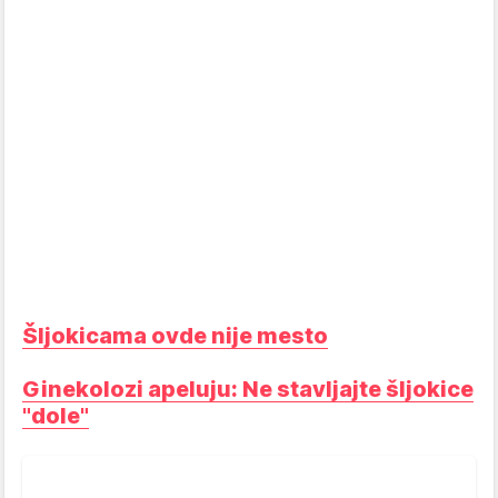
Šljokicama ovde nije mesto
Ginekolozi apeluju: Ne stavljajte šljokice
"dole"