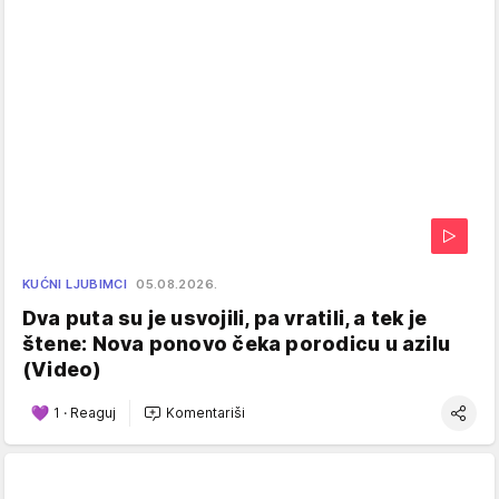
KUĆNI LJUBIMCI
05.08.2026.
Dva puta su je usvojili, pa vratili, a tek je
štene: Nova ponovo čeka porodicu u azilu
(Video)
1
·
Reaguj
Komentariši