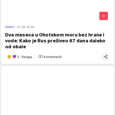
VIDEO
07.08.2026.
Dva meseca u Ohotskom moru bez hrane i
vode: Kako je Rus preživeo 67 dana daleko
od obale
2
·
Reaguj
Komentariši