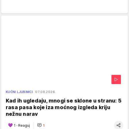
KUĆNI LJUBIMCI
07.08.2026.
Kad ih ugledaju, mnogi se sklone u stranu: 5
rasa pasa koje iza moćnog izgleda kriju
nežnu narav
1
·
Reaguj
1