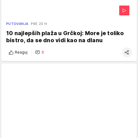
PUTOVANJA
PRE 23 H
10 najlepših plaža u Grčkoj: More je toliko
bistro, da se dno vidi kao na dlanu
Reaguj
3