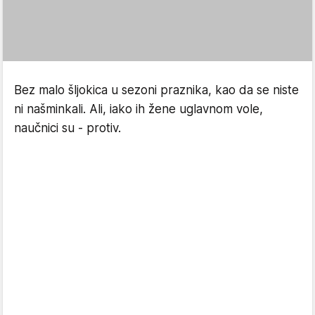
Bez malo šljokica u sezoni praznika, kao da se niste
ni našminkali. Ali, iako ih žene uglavnom vole,
naučnici su - protiv.