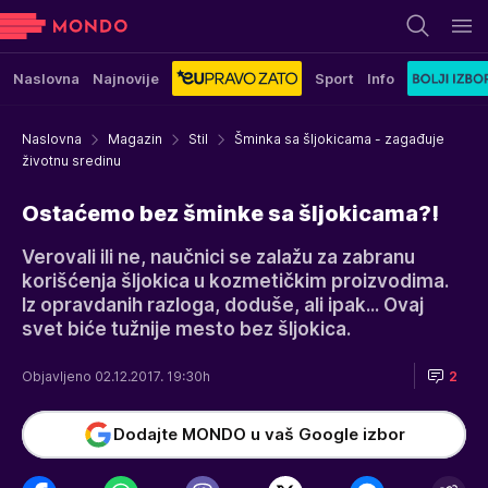
Naslovna
Najnovije
Sport
Info
Naslovna
Magazin
Stil
Šminka sa šljokicama - zagađuje
životnu sredinu
Ostaćemo bez šminke sa šljokicama?!
Verovali ili ne, naučnici se zalažu za zabranu
korišćenja šljokica u kozmetičkim proizvodima.
Iz opravdanih razloga, doduše, ali ipak... Ovaj
svet biće tužnije mesto bez šljokica.
Objavljeno 02.12.2017. 19:30h
2
Dodajte MONDO u vaš Google izbor