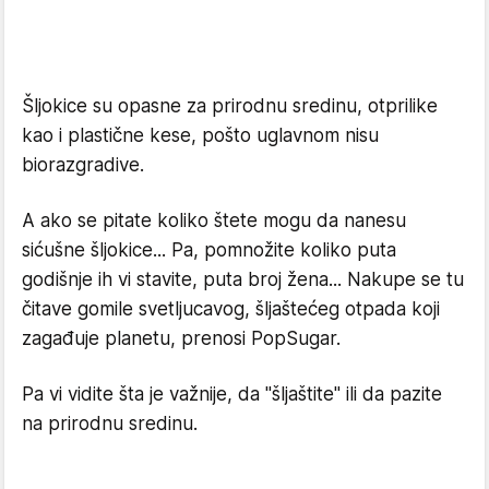
Šljokice su opasne za prirodnu sredinu, otprilike
kao i plastične kese, pošto uglavnom nisu
biorazgradive.
A ako se pitate koliko štete mogu da nanesu
sićušne šljokice... Pa, pomnožite koliko puta
godišnje ih vi stavite, puta broj žena... Nakupe se tu
čitave gomile svetljucavog, šljaštećeg otpada koji
zagađuje planetu, prenosi PopSugar.
Pa vi vidite šta je važnije, da "šljaštite" ili da pazite
na prirodnu sredinu.