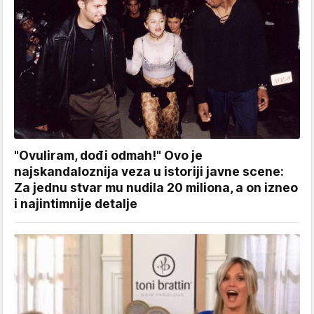
"Ovuliram, dođi odmah!" Ovo je
najskandaloznija veza u istoriji javne scene:
Za jednu stvar mu nudila 20 miliona, a on izneo
i najintimnije detalje