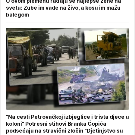
U ovom plemenu rađaju se najlepše žene na
svetu: Zube im vade na živo, a kosu im mažu
balegom
"Na cesti Petrovačkoj izbjeglice i trista djece u
koloni" Potresni stihovi Branka Ćopića
podsećaju na stravični zločin "Djetinjstvo su