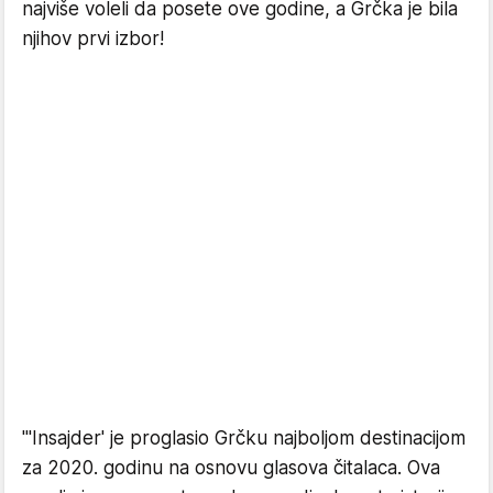
najviše voleli da posete ove godine, a Grčka je bila
njihov prvi izbor!
"'Insajder' je proglasio Grčku najboljom destinacijom
za 2020. godinu na osnovu glasova čitalaca. Ova