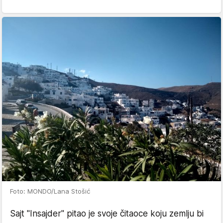
Foto: MONDO/Lana Stošić
Sajt "Insajder" pitao je svoje čitaoce koju zemlju bi