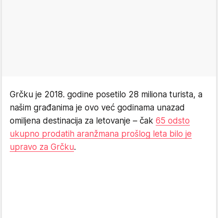
Grčku je 2018. godine posetilo 28 miliona turista, a
našim građanima je ovo već godinama unazad
omiljena destinacija za letovanje – čak
65 odsto
ukupno prodatih aranžmana prošlog leta bilo je
upravo za Grčku
.