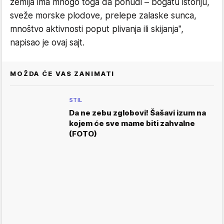
zemlja ima mnogo toga da ponudi – bogatu istoriju,
sveže morske plodove, prelepe zalaske sunca,
mnoštvo aktivnosti poput plivanja ili skijanja",
napisao je ovaj sajt.
MOŽDA ĆE VAS ZANIMATI
STIL
Da ne zebu zglobovi! Šašavi izum na
kojem će sve mame biti zahvalne
(FOTO)