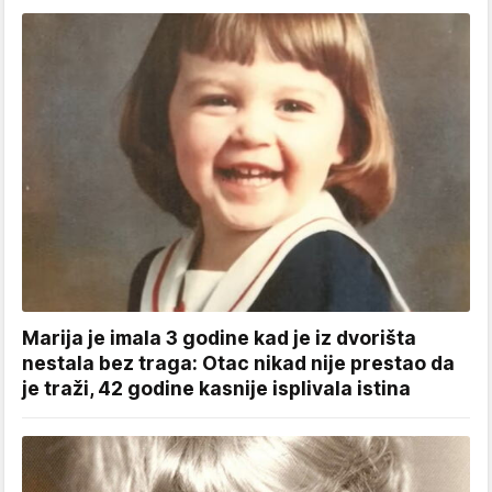
Marija je imala 3 godine kad je iz dvorišta
nestala bez traga: Otac nikad nije prestao da
je traži, 42 godine kasnije isplivala istina