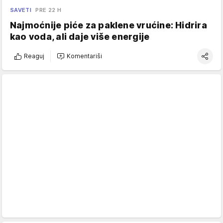
SAVETI
PRE 22 H
Najmoćnije piće za paklene vrućine: Hidrira
kao voda, ali daje više energije
Reaguj
Komentariši