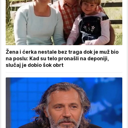
Žena i ćerka nestale bez traga dok je muž bio
na poslu: Kad su telo pronašli na deponiji,
slučaj je dobio šok obrt