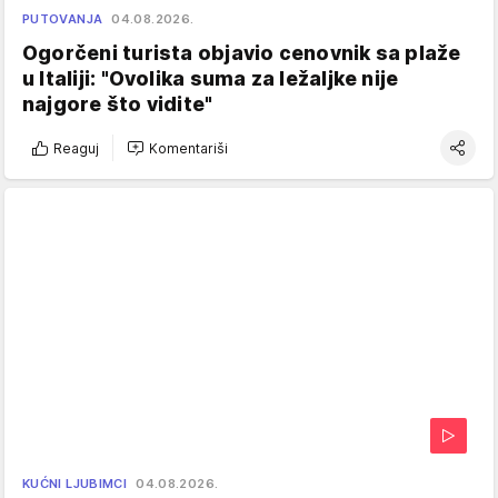
PUTOVANJA
04.08.2026.
Ogorčeni turista objavio cenovnik sa plaže
u Italiji: "Ovolika suma za ležaljke nije
najgore što vidite"
Reaguj
Komentariši
KUĆNI LJUBIMCI
04.08.2026.