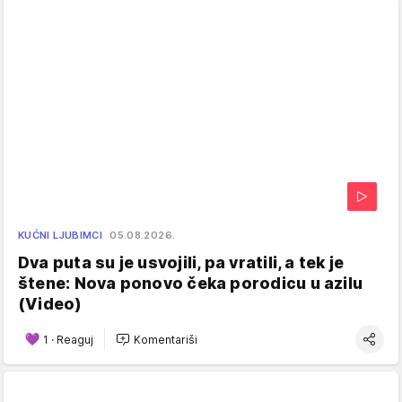
KUĆNI LJUBIMCI
05.08.2026.
Dva puta su je usvojili, pa vratili, a tek je
štene: Nova ponovo čeka porodicu u azilu
(Video)
1
·
Reaguj
Komentariši