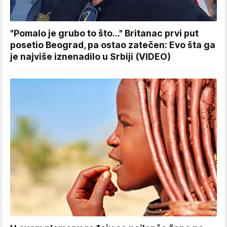
"Pomalo je grubo to što..." Britanac prvi put
posetio Beograd, pa ostao zatečen: Evo šta ga
je najviše iznenadilo u Srbiji (VIDEO)