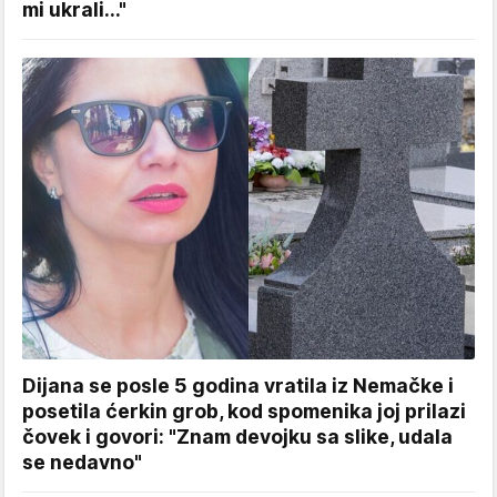
mi ukrali..."
Dijana se posle 5 godina vratila iz Nemačke i
posetila ćerkin grob, kod spomenika joj prilazi
čovek i govori: "Znam devojku sa slike, udala
se nedavno"