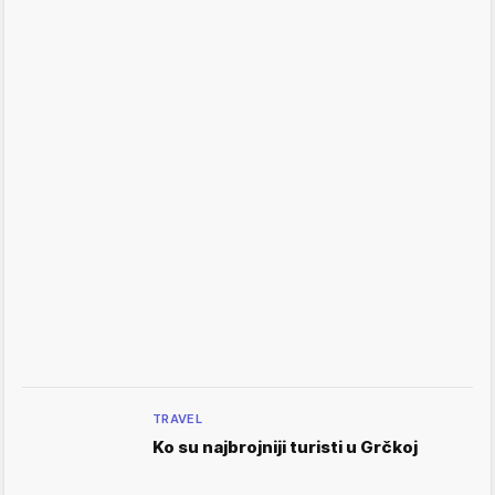
TRAVEL
Ko su najbrojniji turisti u Grčkoj