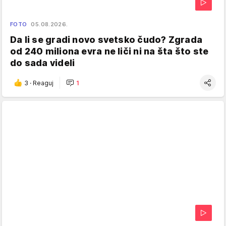
FOTO
05.08.2026.
Da li se gradi novo svetsko čudo? Zgrada
od 240 miliona evra ne liči ni na šta što ste
do sada videli
3
·
Reaguj
1