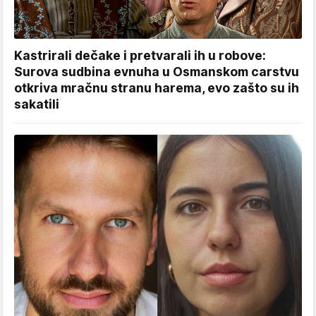
Kastrirali dečake i pretvarali ih u robove:
Surova sudbina evnuha u Osmanskom carstvu
otkriva mračnu stranu harema, evo zašto su ih
sakatili