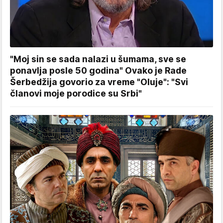
"Moj sin se sada nalazi u šumama, sve se
ponavlja posle 50 godina" Ovako je Rade
Šerbedžija govorio za vreme "Oluje": "Svi
članovi moje porodice su Srbi"