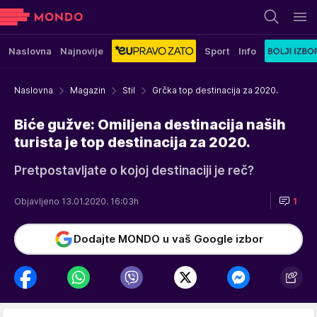
Naslovna
Najnovije
Sport
Info
Naslovna
Magazin
Stil
Grčka top destinacija za 2020.
Biće gužve: Omiljena destinacija naših
turista je top destinacija za 2020.
Pretpostavljate o kojoj destinaciji je reč?
Objavljeno 13.01.2020. 16:03h
1
Dodajte MONDO u vaš Google izbor