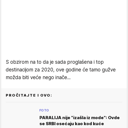
S obzirom na to da je sada proglašena i top
destinacijom za 2020, ove godine će tamo gužve
možda biti veće nego inače...
PROČITAJTE I OVO:
FOTO
PARALIJA nije "izašla iz mode": Ovde
se SRBI osećaju kao kod kuće