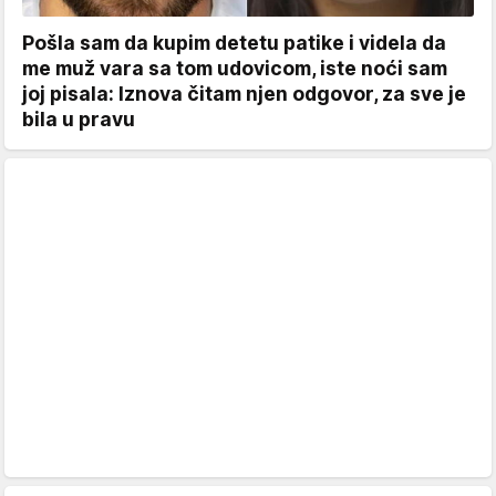
Pošla sam da kupim detetu patike i videla da
me muž vara sa tom udovicom, iste noći sam
joj pisala: Iznova čitam njen odgovor, za sve je
bila u pravu