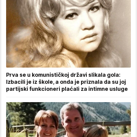
Prva se u komunističkoj državi slikala gola:
Izbacili je iz škole, a onda je priznala da su joj
partijski funkcioneri plaćali za intimne usluge