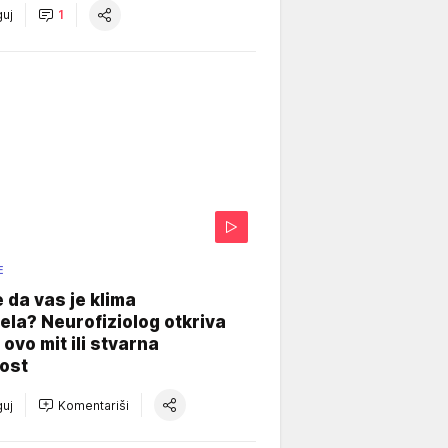
uj
1
E
e da vas je klima
ela? Neurofiziolog otkriva
e ovo mit ili stvarna
ost
uj
Komentariši