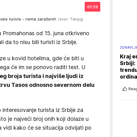
01:25
srpske turiste - nema zaraženih
Izvor: Tanjug
zu Promahonas od 15. juna otkriveno
da to nisu bili turisti iz Srbije.
ZDRAVLJ
Kraj e
aze u kovid hotelima, gde će biti u
Srbiji
čega će im se ponovo raditi test. U
trend
 broja turista i najviše ljudi iz
ordina
 ostrvu Tasos odnosno severnom delu
Reag
 interesovanje turista iz Srbije za
to je najveći broj onih koji dolaze u
vidi kako će se situacija odvijati po