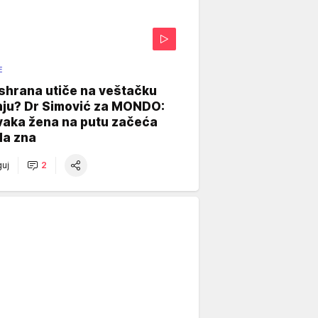
E
shrana utiče na veštačku
nju? Dr Simović za MONDO:
vaka žena na putu začeća
da zna
uj
2