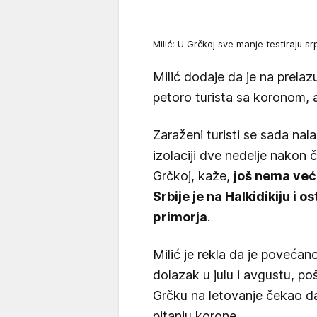
Milić: U Grčkoj sve manje testiraju 
Milić dodaje da je na prela
petoro turista sa koronom, ali 
Zaraženi turisti se sada nal
izolaciji dve nedelje nakon 
Grčkoj, kaže,
još nema većeg
Srbije je na Halkidikiju i
primorja
.
Milić je rekla da je povećano
dolazak u julu i avgustu, poš
Grčku na letovanje čekao da 
pitanju korone.