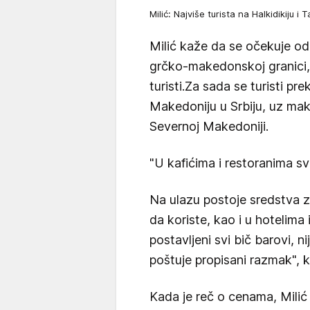
Milić: Najviše turista na Halkidikiju
Milić kaže da se očekuje od 
grčko-makedonskoj granici,
turisti.Za sada se turisti p
Makedoniju u Srbiju, uz mak
Severnoj Makedoniji.
"U kafićima i restoranima svi
Na ulazu postoje sredstva za
da koriste, kao i u hotelima
postavljeni svi bič barovi, n
poštuje propisani razmak", k
Kada je reč o cenama, Mili