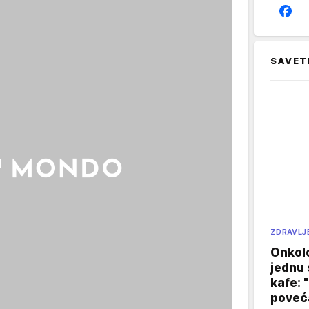
SAVET
ZDRAVLJ
Onkol
jednu 
kafe: 
poveća