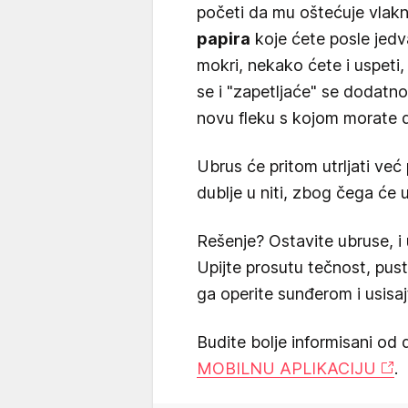
početi da mu oštećuje vlakn
papira
koje ćete posle jedv
mokri, nekako ćete i uspeti,
se i "zapetljaće" se dodatno
novu fleku s kojom morate d
Ubrus će pritom utrljati već 
dublje u niti, zbog čega će 
Rešenje? Ostavite ubruse, i u
Upijte prosutu tečnost, pust
ga operite sunđerom i usisaj
Budite bolje informisani od 
MOBILNU APLIKACIJU
.