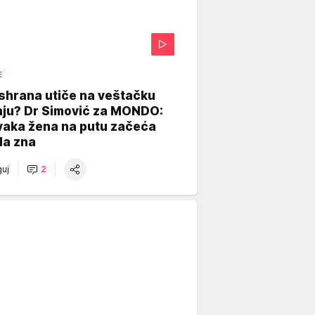
E
shrana utiče na veštačku
nju? Dr Simović za MONDO:
vaka žena na putu začeća
da zna
uj
2