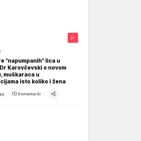
E
re "napumpanih" lica u
: Dr Karovčevski o novom
u, muškaraca u
cijama isto koliko i žena
uj
Komentariši