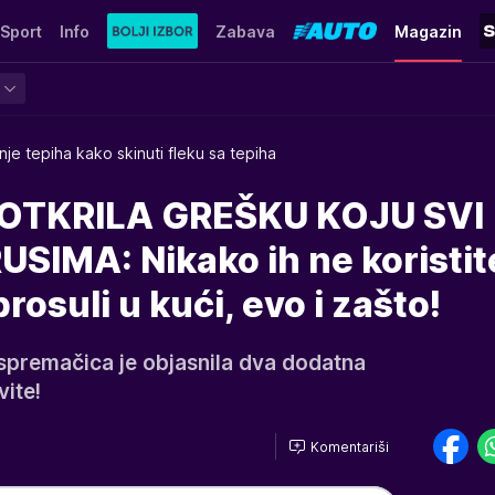
Sport
Info
Zabava
Magazin
nje tepiha kako skinuti fleku sa tepiha
OTKRILA GREŠKU KOJU SVI
SIMA: Nikako ih ne koristit
rosuli u kući, evo i zašto!
 spremačica je objasnila dva dodatna
ite!
Komentariši