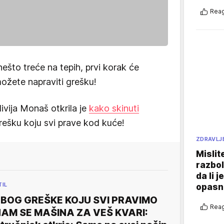
Reag
 nešto treće na tepih, prvi korak će
možete napraviti grešku!
ivija Monaš otkrila je
kako skinuti
 grešku koju svi prave kod kuće!
ZDRAVLJ
Mislit
razbol
da li j
TIL
opasn
BOG GREŠKE KOJU SVI PRAVIMO
Reag
AM SE MAŠINA ZA VEŠ KVARI: