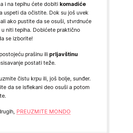
a i na tepihu ćete dobiti
komadiće
a uspeti da očistite. Dok su još uvek
 ali ako pustite da se osuši, stvrdnuće
 u niti tepiha. Dobićete praktično
a se izborite!
postojeću prašinu ili
prljavštinu
usisavanje postati teže.
zmite čistu krpu ili, još bolje, sunđer.
ite da se isflekani deo osuši a potom
te.
drugih,
PREUZMITE MONDO