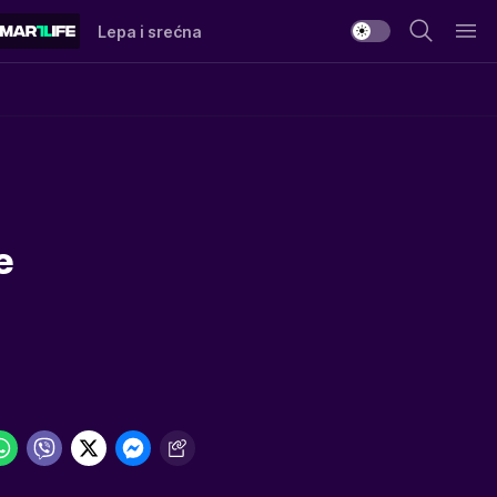
Lepa i srećna
e