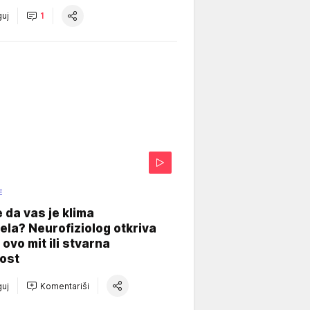
uj
1
E
e da vas je klima
ela? Neurofiziolog otkriva
e ovo mit ili stvarna
ost
uj
Komentariši