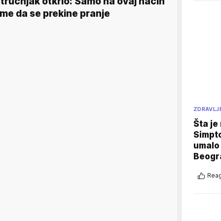
tručnjak otkrio: Samo na ovaj način
me da se prekine pranje
ZDRAVLJ
Šta je
Simpto
umalo 
Beogr
Reag