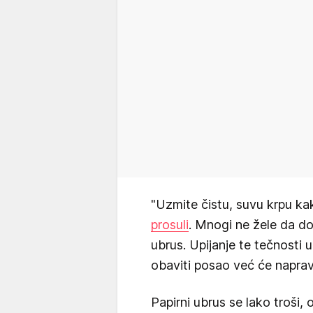
"Uzmite čistu, suvu krpu kak
prosuli
. Mnogi ne žele da dod
ubrus. Upijanje te tečnosti u
obaviti posao već će napravi
Papirni ubrus se lako troši,