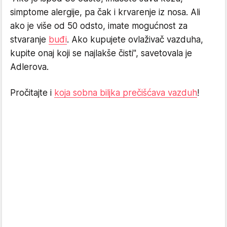
simptome alergije, pa čak i krvarenje iz nosa. Ali
ako je više od 50 odsto, imate mogućnost za
stvaranje
buđi
. Ako kupujete ovlaživač vazduha,
kupite onaj koji se najlakše čisti", savetovala je
Adlerova.
Pročitajte i
koja sobna biljka prečišćava vazduh
!