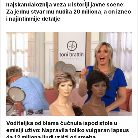
najskandaloznija veza u istoriji javne scene:
Za jednu stvar mu nudila 20 miliona, a on izneo
i najintimnije detalje
Voditeljka od blama čučnula ispod stola u
emisiji uživo: Napravila toliko vulgaran lapsus
da 12 miliona ljudi vrišti od smeha