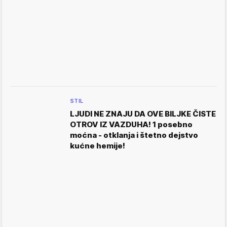
STIL
LJUDI NE ZNAJU DA OVE BILJKE ČISTE
OTROV IZ VAZDUHA! 1 posebno
moćna - otklanja i štetno dejstvo
kućne hemije!