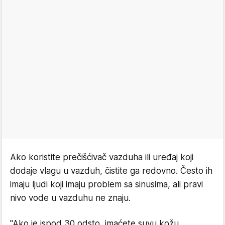
Ako koristite prečišćivač vazduha ili uređaj koji
dodaje vlagu u vazduh, čistite ga redovno. Često ih
imaju ljudi koji imaju problem sa sinusima, ali pravi
nivo vode u vazduhu ne znaju.
"Ako je ispod 30 odsto, imaćete suvu kožu,