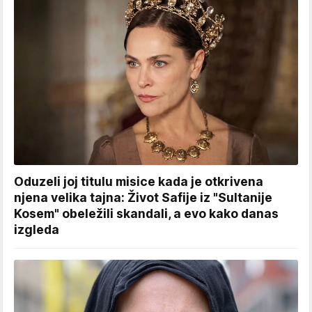
Oduzeli joj titulu misice kada je otkrivena
njena velika tajna: Život Safije iz "Sultanije
Kosem" obeležili skandali, a evo kako danas
izgleda