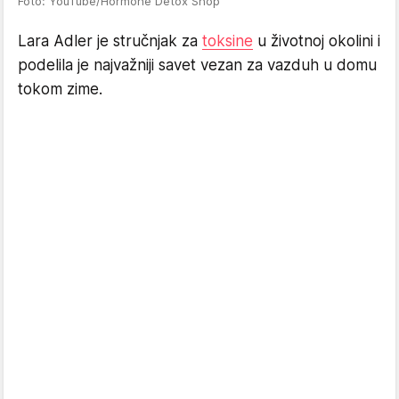
Foto: YouTube/Hormone Detox Shop
Lara Adler je stručnjak za
toksine
u životnoj okolini i
podelila je najvažniji savet vezan za vazduh u domu
tokom zime.