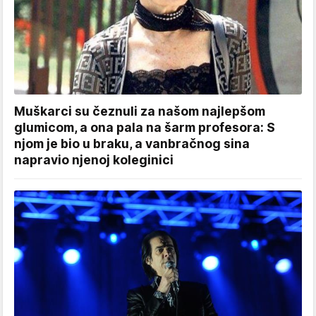
Muškarci su čeznuli za našom najlepšom
glumicom, a ona pala na šarm profesora: S
njom je bio u braku, a vanbračnog sina
napravio njenoj koleginici