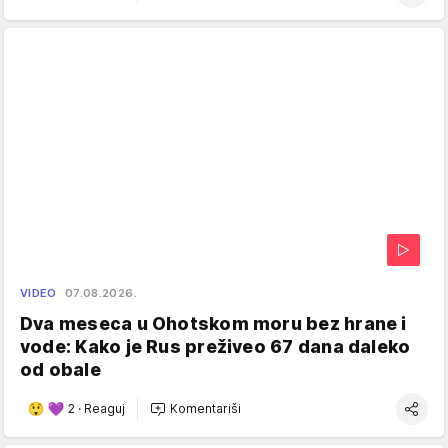
VIDEO
07.08.2026.
Dva meseca u Ohotskom moru bez hrane i
vode: Kako je Rus preživeo 67 dana daleko
od obale
2
·
Reaguj
Komentariši