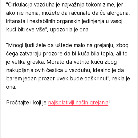
"Cirkulacija vazduha je najvažnija tokom zime, jer
ako nje nema, možete da računate da će alergena,
iritanata i nestabilnih organskih jedinjenja u vašoj
kući biti sve više", upozorila je ona.
"Mnogi ljudi žele da uštede malo na grejanju, zbog
čega zatvaraju prozore da bi kuća bila topla, ali to
je velika greška. Morate da vetrite kuću zbog
nakupljanja ovih čestica u vazduhu, idealno je da
barem jedan prozor uvek bude odškrinut", rekla je
ona.
Pročitajte i koji je
najisplativiji način grejanja
!