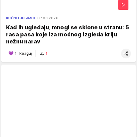
KUĆNI LJUBIMCI
07.08.2026.
Kad ih ugledaju, mnogi se sklone u stranu: 5
rasa pasa koje iza moćnog izgleda kriju
nežnu narav
1
·
Reaguj
1