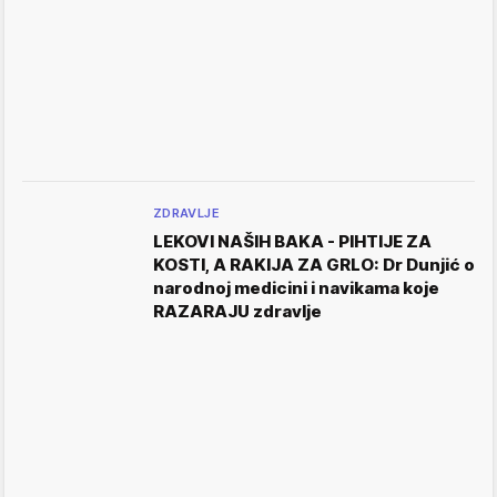
ZDRAVLJE
LEKOVI NAŠIH BAKA - PIHTIJE ZA
KOSTI, A RAKIJA ZA GRLO: Dr Dunjić o
narodnoj medicini i navikama koje
RAZARAJU zdravlje