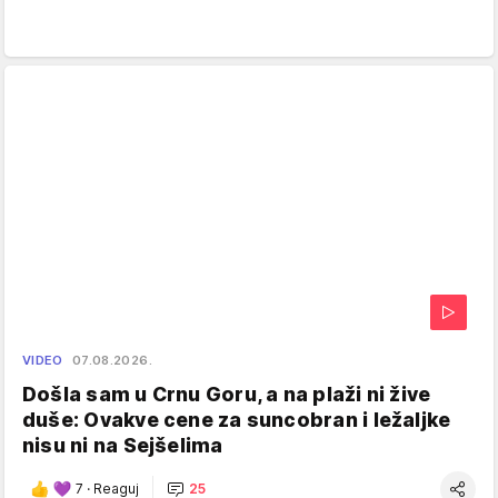
VIDEO
07.08.2026.
Došla sam u Crnu Goru, a na plaži ni žive
duše: Ovakve cene za suncobran i ležaljke
nisu ni na Sejšelima
7
·
Reaguj
25