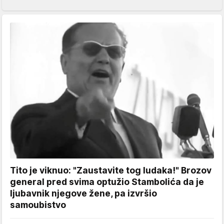
Tito je viknuo: "Zaustavite tog ludaka!" Brozov
general pred svima optužio Stambolića da je
ljubavnik njegove žene, pa izvršio
samoubistvo