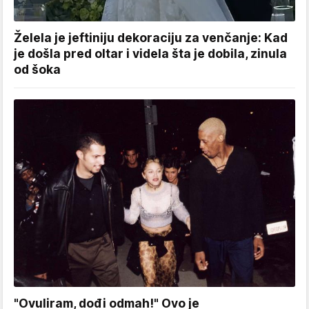
Želela je jeftiniju dekoraciju za venčanje: Kad
je došla pred oltar i videla šta je dobila, zinula
od šoka
"Ovuliram, dođi odmah!" Ovo je