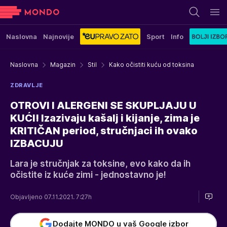
Naslovna
Najnovije
Sport
Info
Naslovna
Magazin
Stil
Kako očistiti kuću od toksina
ZDRAVLJE
OTROVI I ALERGENI SE SKUPLJAJU U
KUĆI! Izazivaju kašalj i kijanje, zima je
KRITIČAN period, stručnjaci ih ovako
IZBACUJU
Lara je stručnjak za toksine, evo kako da ih
očistite iz kuće zimi - jednostavno je!
Objavljeno 07.11.2021. 7:27h
Dodajte MONDO u vaš Google izbor