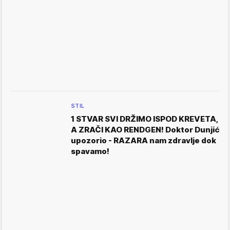
STIL
1 STVAR SVI DRŽIMO ISPOD KREVETA,
A ZRAČI KAO RENDGEN! Doktor Dunjić
upozorio - RAZARA nam zdravlje dok
spavamo!