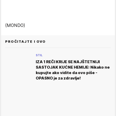
(MONDO)
PROČITAJTE I OVO
STIL
IZA 1 REČI KRIJE SE NAJŠTETNIJI
SASTOJAK KUĆNE HEMIJE: Nikako ne
kupujte ako vidite da ovo piše -
OPASNO je za zdravlje!