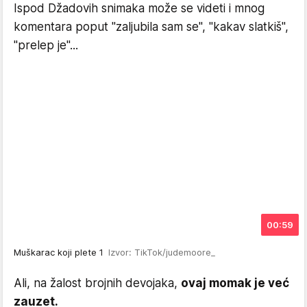
Ispod Džadovih snimaka može se videti i mnog
komentara poput "zaljubila sam se", "kakav slatkiš",
"prelep je"...
00:59
Muškarac koji plete 1
Izvor: TikTok/judemoore_
Ali, na žalost brojnih devojaka,
ovaj momak je već
zauzet.