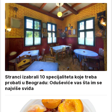
Stranci izabrali 10 specijaliteta koje treba
probati u Beogradu: Oduševiće vas šta im se
najviše sviđa