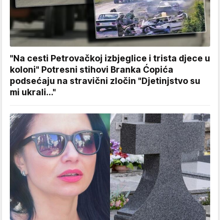
"Na cesti Petrovačkoj izbjeglice i trista djece u
koloni" Potresni stihovi Branka Ćopića
podsećaju na stravični zločin "Djetinjstvo su
mi ukrali..."