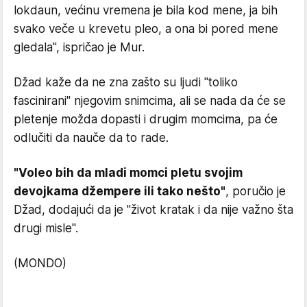
lokdaun, većinu vremena je bila kod mene, ja bih
svako veče u krevetu pleo, a ona bi pored mene
gledala", ispričao je Mur.
Džad kaže da ne zna zašto su ljudi "toliko
fascinirani" njegovim snimcima, ali se nada da će se
pletenje možda dopasti i drugim momcima, pa će
odlučiti da nauče da to rade.
"Voleo bih da mladi momci pletu svojim
devojkama džempere ili tako nešto"
, poručio je
Džad, dodajući da je "život kratak i da nije važno šta
drugi misle".
(MONDO)