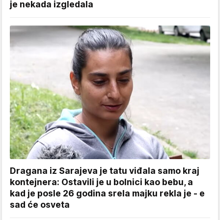
je nekada izgledala
Dragana iz Sarajeva je tatu viđala samo kraj
kontejnera: Ostavili je u bolnici kao bebu, a
kad je posle 26 godina srela majku rekla je - e
sad će osveta