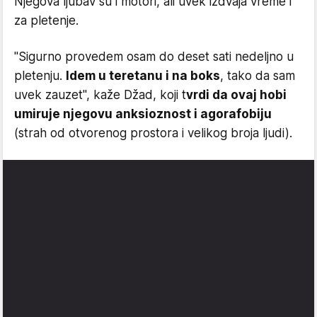
Njegova ljubav su i motori, ali uvek izdvaja vreme i
za pletenje.
"Sigurno provedem osam do deset sati nedeljno u
pletenju.
Idem u teretanu i na boks
, tako da sam
uvek zauzet", kaže Džad, koji t
vrdi da ovaj hobi
umiruje njegovu anksioznost i agorafobiju
(strah od otvorenog prostora i velikog broja ljudi).