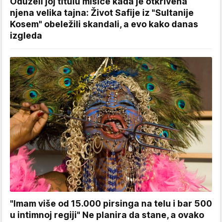
Oduzeli joj titulu misice kada je otkrivena
njena velika tajna: Život Safije iz "Sultanije
Kosem" obeležili skandali, a evo kako danas
izgleda
"Imam više od 15.000 pirsinga na telu i bar 500
u intimnoj regiji" Ne planira da stane, a ovako