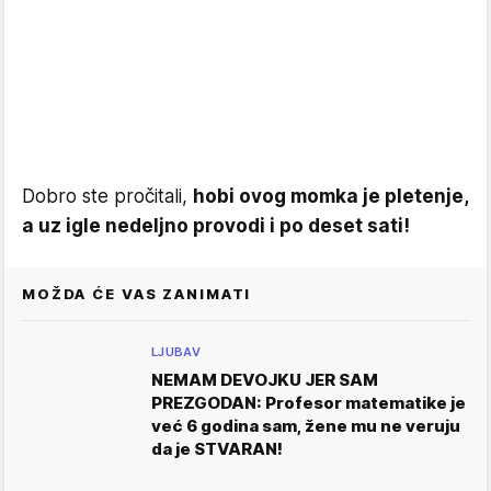
Dobro ste pročitali,
hobi ovog momka je pletenje,
a uz igle nedeljno provodi i po deset sati!
MOŽDA ĆE VAS ZANIMATI
LJUBAV
NEMAM DEVOJKU JER SAM
PREZGODAN: Profesor matematike je
već 6 godina sam, žene mu ne veruju
da je STVARAN!