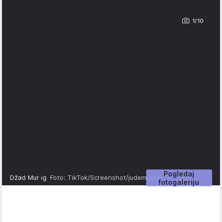
1/10
Pogledaj
Džad Mur ig
Foto: TikTok/Screenshot/judemoore_
fotogaleriju