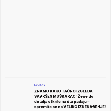
LJUBAV
ZNAMO KAKO TAČNO IZGLEDA
SAVRŠEN MUŠKARAC: Žene do
detalja otkrile na šta padaju –
spremite se na VELIKO IZNENAĐENJE!