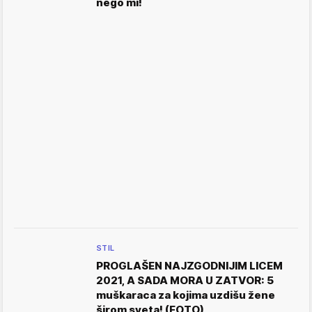
nego mi!
STIL
PROGLAŠEN NAJZGODNIJIM LICEM
2021, A SADA MORA U ZATVOR: 5
muškaraca za kojima uzdišu žene
širom sveta! (FOTO)