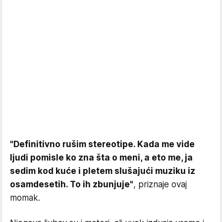
"Definitivno rušim stereotipe. Kada me vide
ljudi pomisle ko zna šta o meni, a eto me, ja
sedim kod kuće i pletem slušajući muziku iz
osamdesetih. To ih zbunjuje"
, priznaje ovaj
momak.