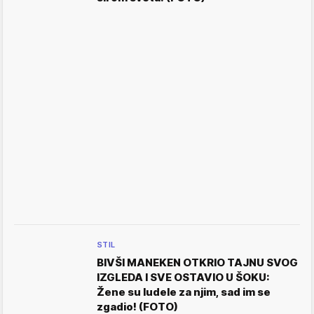
STIL
BIVŠI MANEKEN OTKRIO TAJNU SVOG
IZGLEDA I SVE OSTAVIO U ŠOKU:
Žene su ludele za njim, sad im se
zgadio! (FOTO)