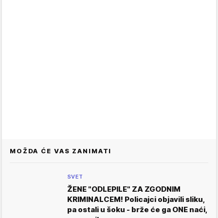
MOŽDA ĆE VAS ZANIMATI
SVET
ŽENE "ODLEPILE" ZA ZGODNIM
KRIMINALCEM! Policajci objavili sliku,
pa ostali u šoku - brže će ga ONE naći,