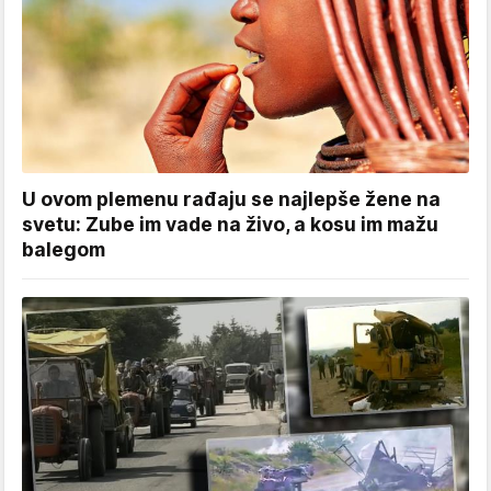
U ovom plemenu rađaju se najlepše žene na
svetu: Zube im vade na živo, a kosu im mažu
balegom