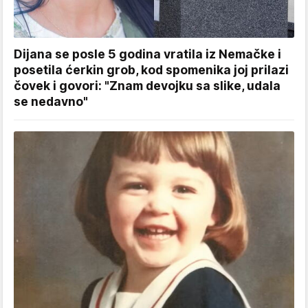
Dijana se posle 5 godina vratila iz Nemačke i
posetila ćerkin grob, kod spomenika joj prilazi
čovek i govori: "Znam devojku sa slike, udala
se nedavno"