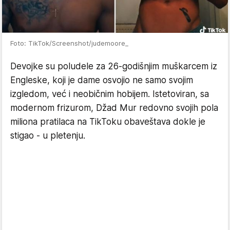
Foto: TikTok/Screenshot/judemoore_
Devojke su poludele za 26-godišnjim muškarcem iz
Engleske, koji je dame osvojio ne samo svojim
izgledom, već i neobičnim hobijem. Istetoviran, sa
modernom frizurom, Džad Mur redovno svojih pola
miliona pratilaca na TikToku obaveštava dokle je
stigao - u pletenju.