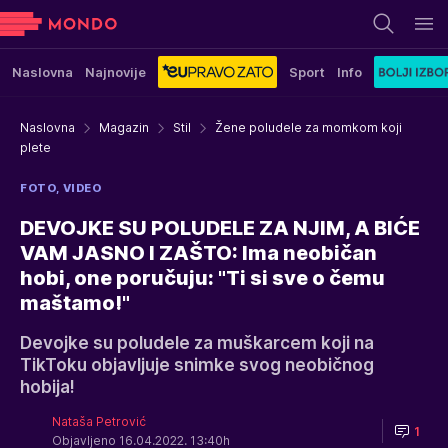
Naslovna
Najnovije
Sport
Info
Naslovna
Magazin
Stil
Žene poludele za momkom koji
plete
FOTO, VIDEO
DEVOJKE SU POLUDELE ZA NJIM, A BIĆE
VAM JASNO I ZAŠTO: Ima neobičan
hobi, one poručuju: "Ti si sve o čemu
maštamo!"
Devojke su poludele za muškarcem koji na
TikToku objavljuje snimke svog neobičnog
hobija!
Nataša Petrović
1
Objavljeno 16.04.2022. 13:40h