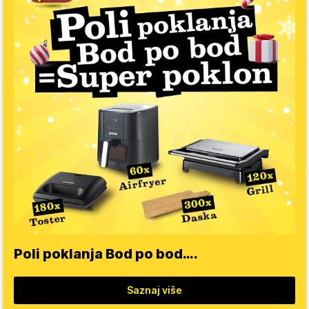
Poli poklanja Bod po bod….
Saznaj više