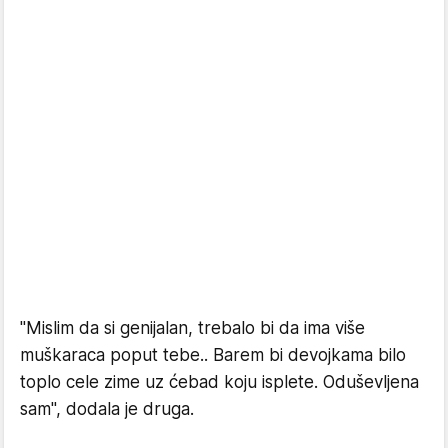
"Mislim da si genijalan, trebalo bi da ima više
muškaraca poput tebe.. Barem bi devojkama bilo
toplo cele zime uz ćebad koju isplete. Oduševljena
sam", dodala je druga.