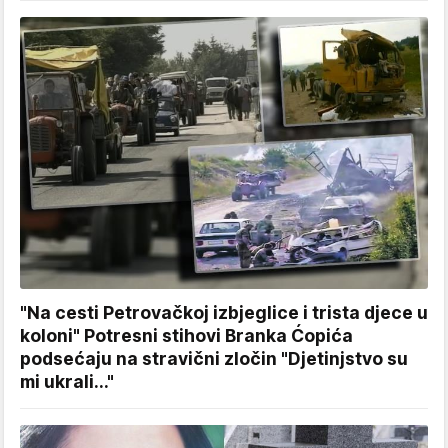
"Na cesti Petrovačkoj izbjeglice i trista djece u
koloni" Potresni stihovi Branka Ćopića
podsećaju na stravični zločin "Djetinjstvo su
mi ukrali..."