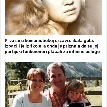
Prva se u komunističkoj državi slikala gola:
Izbacili je iz škole, a onda je priznala da su joj
partijski funkcioneri plaćali za intimne usluge