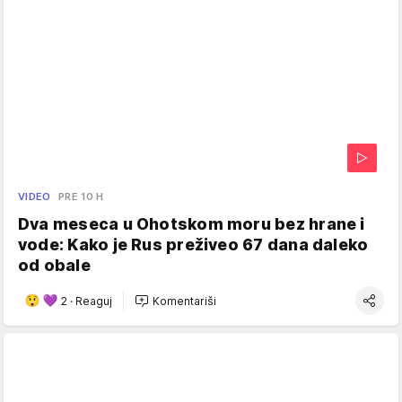
VIDEO
PRE 10 H
Dva meseca u Ohotskom moru bez hrane i
vode: Kako je Rus preživeo 67 dana daleko
od obale
2
·
Reaguj
Komentariši