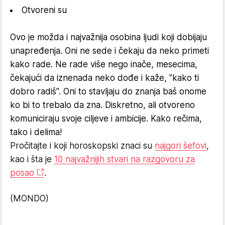
Otvoreni su
Ovo je možda i najvažnija osobina ljudi koji dobijaju
unapređenja. Oni ne sede i čekaju da neko primeti
kako rade. Ne rade više nego inače, mesecima,
čekajući da iznenada neko dođe i kaže, "kako ti
dobro radiš". Oni to stavljaju do znanja baš onome
ko bi to trebalo da zna. Diskretno, ali otvoreno
komuniciraju svoje ciljeve i ambicije. Kako rečima,
tako i delima!
Pročitajte i koji horoskopski znaci su
najgori šefovi
,
kao i šta je
10 najvažnijih stvari na razgovoru za
posao
.
(MONDO)