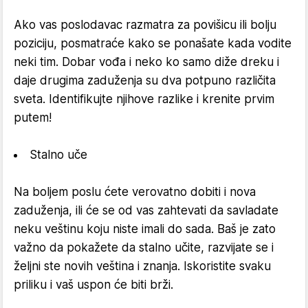
Ako vas poslodavac razmatra za povišicu ili bolju
poziciju, posmatraće kako se ponašate kada vodite
neki tim. Dobar vođa i neko ko samo diže dreku i
daje drugima zaduženja su dva potpuno različita
sveta. Identifikujte njihove razlike i krenite prvim
putem!
Stalno uče
Na boljem poslu ćete verovatno dobiti i nova
zaduženja, ili će se od vas zahtevati da savladate
neku veštinu koju niste imali do sada. Baš je zato
važno da pokažete da stalno učite, razvijate se i
željni ste novih veština i znanja. Iskoristite svaku
priliku i vaš uspon će biti brži.