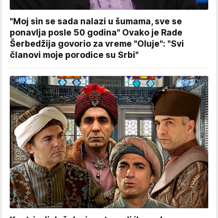
"Moj sin se sada nalazi u šumama, sve se
ponavlja posle 50 godina" Ovako je Rade
Šerbedžija govorio za vreme "Oluje": "Svi
članovi moje porodice su Srbi"