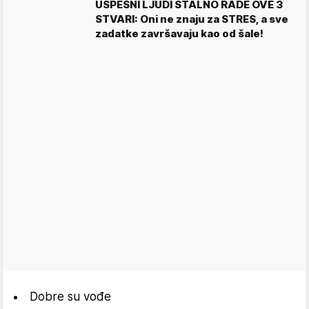
USPEŠNI LJUDI STALNO RADE OVE 3
STVARI: Oni ne znaju za STRES, a sve
zadatke završavaju kao od šale!
Dobre su vođe