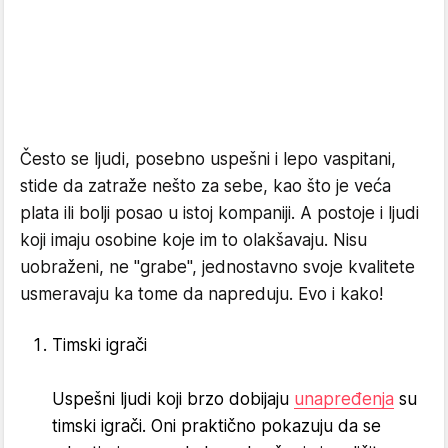
Često se ljudi, posebno uspešni i lepo vaspitani,
stide da zatraže nešto za sebe, kao što je veća
plata ili bolji posao u istoj kompaniji. A postoje i ljudi
koji imaju osobine koje im to olakšavaju. Nisu
uobraženi, ne "grabe", jednostavno svoje kvalitete
usmeravaju ka tome da napreduju. Evo i kako!
Timski igrači
Uspešni ljudi koji brzo dobijaju
unapređenja
su
timski igrači. Oni praktično pokazuju da se