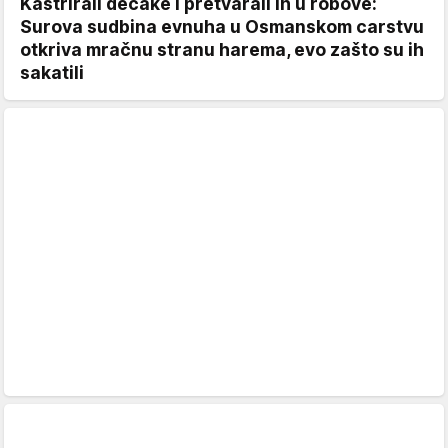
Kastrirali dečake i pretvarali ih u robove:
Surova sudbina evnuha u Osmanskom carstvu
otkriva mračnu stranu harema, evo zašto su ih
sakatili