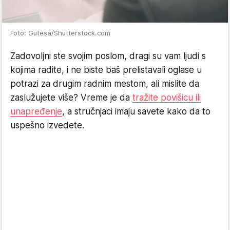
Foto: Gutesa/Shutterstock.com
Zadovoljni ste svojim poslom, dragi su vam ljudi s
kojima radite, i ne biste baš prelistavali oglase u
potrazi za drugim radnim mestom, ali mislite da
zaslužujete više? Vreme je da
tražite povišicu ili
unapređenje
, a stručnjaci imaju savete kako da to
uspešno izvedete.