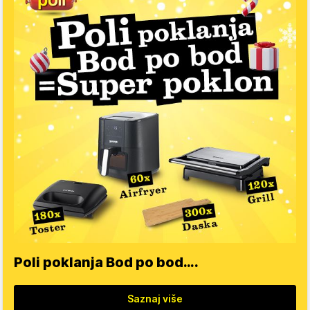
Poli poklanja Bod po bod….
Saznaj više