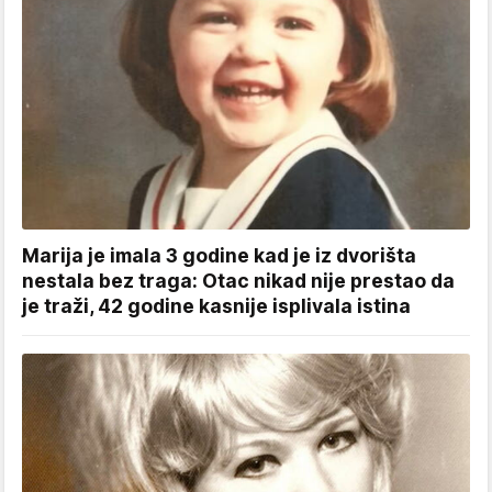
Marija je imala 3 godine kad je iz dvorišta
nestala bez traga: Otac nikad nije prestao da
je traži, 42 godine kasnije isplivala istina