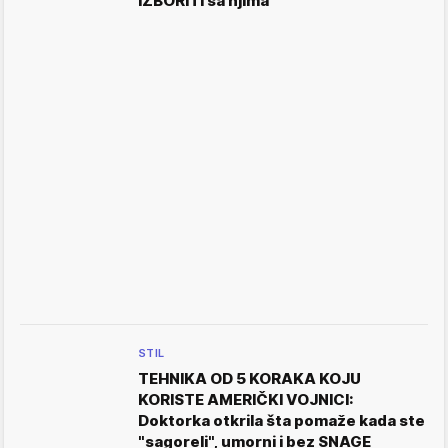
IZBORITI sa njima
STIL
TEHNIKA OD 5 KORAKA KOJU
KORISTE AMERIČKI VOJNICI:
Doktorka otkrila šta pomaže kada ste
"sagoreli", umorni i bez SNAGE