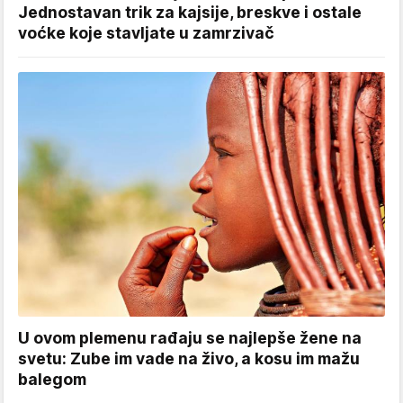
Jednostavan trik za kajsije, breskve i ostale
voćke koje stavljate u zamrzivač
U ovom plemenu rađaju se najlepše žene na
svetu: Zube im vade na živo, a kosu im mažu
balegom