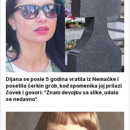
Dijana se posle 5 godina vratila iz Nemačke i
posetila ćerkin grob, kod spomenika joj prilazi
čovek i govori: "Znam devojku sa slike, udala
se nedavno"