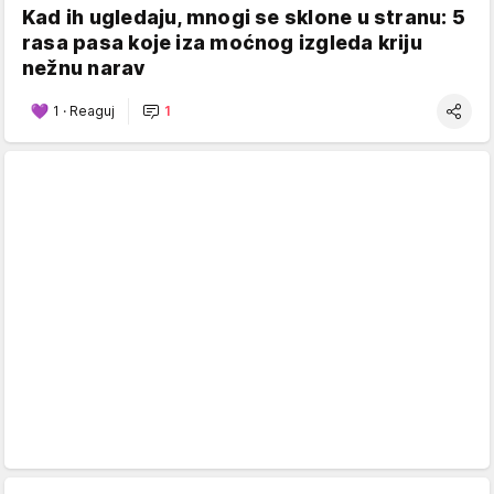
Kad ih ugledaju, mnogi se sklone u stranu: 5
rasa pasa koje iza moćnog izgleda kriju
nežnu narav
1
·
Reaguj
1