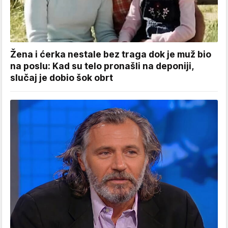
Žena i ćerka nestale bez traga dok je muž bio
na poslu: Kad su telo pronašli na deponiji,
slučaj je dobio šok obrt