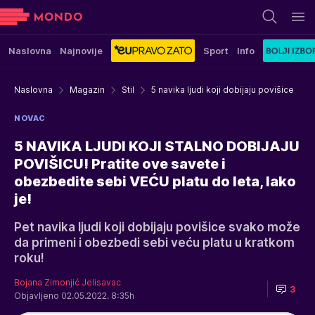
Naslovna
Najnovije
Sport
Info
Naslovna
Magazin
Stil
5 navika ljudi koji dobijaju povišice
NOVAC
5 NAVIKA LJUDI KOJI STALNO DOBIJAJU
POVIŠICU! Pratite ove savete i
obezbedite sebi VEĆU platu do leta, lako
je!
Pet navika ljudi koji dobijaju povišice svako može
da primeni i obezbedi sebi veću platu u kratkom
roku!
Bojana Zimonjić Jelisavac
3
Objavljeno 02.05.2022. 8:35h