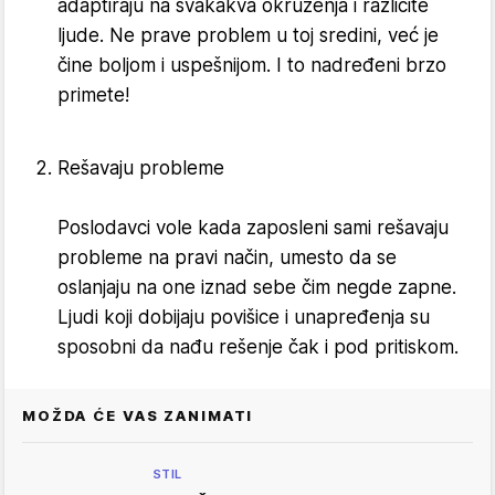
adaptiraju na svakakva okruženja i različite
ljude. Ne prave problem u toj sredini, već je
čine boljom i uspešnijom. I to nadređeni brzo
primete!
Rešavaju probleme
Poslodavci vole kada zaposleni sami rešavaju
probleme na pravi način, umesto da se
oslanjaju na one iznad sebe čim negde zapne.
Ljudi koji dobijaju povišice i unapređenja su
sposobni da nađu rešenje čak i pod pritiskom.
MOŽDA ĆE VAS ZANIMATI
STIL