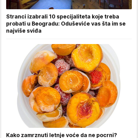
Stranci izabrali 10 specijaliteta koje treba
probati u Beogradu: Oduševiće vas šta im se
najviše sviđa
Kako zamrznuti letnje voće da ne pocrni?