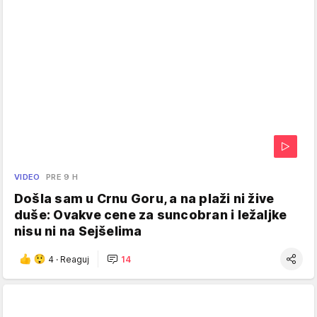
VIDEO
PRE 9 H
Došla sam u Crnu Goru, a na plaži ni žive
duše: Ovakve cene za suncobran i ležaljke
nisu ni na Sejšelima
4
·
Reaguj
14