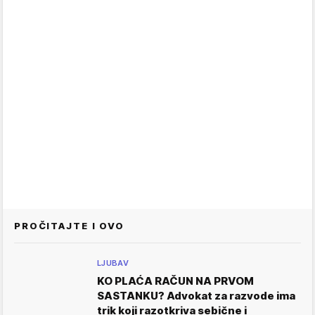
PROČITAJTE I OVO
LJUBAV
KO PLAĆA RAČUN NA PRVOM
SASTANKU? Advokat za razvode ima
trik koji razotkriva sebične i