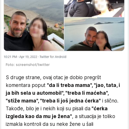
Foto: screenshot/twitter
S druge strane, ovaj otac je dobio pregršt
komentara poput
"da li treba mama", "jao, tata, i
ja bih sela u automobil", "treba li maćeha",
"stiže mama", "treba li još jedna ćerka"
i slično.
Takođe, bilo je i nekih koji su pisali da
"ćerka
izgleda kao da mu je žena"
, a situacija je toliko
izmakla kontroli da su neke žene u šali