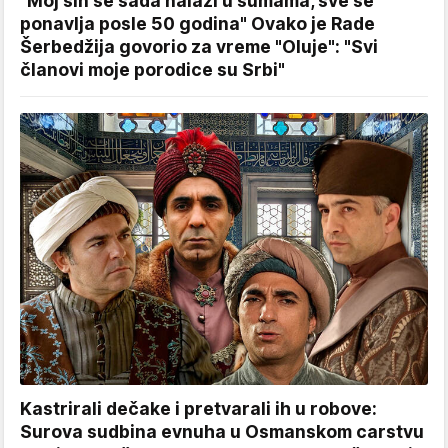
"Moj sin se sada nalazi u šumama, sve se
ponavlja posle 50 godina" Ovako je Rade
Šerbedžija govorio za vreme "Oluje": "Svi
članovi moje porodice su Srbi"
Kastrirali dečake i pretvarali ih u robove:
Surova sudbina evnuha u Osmanskom carstvu