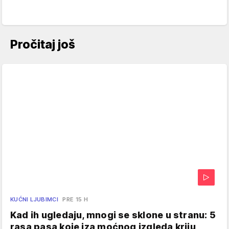
Pročitaj još
KUĆNI LJUBIMCI
PRE 15 H
Kad ih ugledaju, mnogi se sklone u stranu: 5
rasa pasa koje iza moćnog izgleda kriju