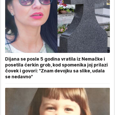
Dijana se posle 5 godina vratila iz Nemačke i
posetila ćerkin grob, kod spomenika joj prilazi
čovek i govori: "Znam devojku sa slike, udala
se nedavno"