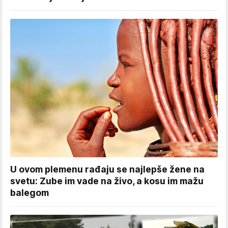
U ovom plemenu rađaju se najlepše žene na
svetu: Zube im vade na živo, a kosu im mažu
balegom