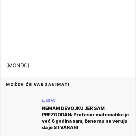
(MONDO)
MOŽDA ĆE VAS ZANIMATI
LJUBAV
NEMAM DEVOJKU JER SAM
PREZGODAN: Profesor matematike je
već 6 godina sam, žene mu ne veruju
da je STVARAN!