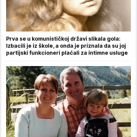
Prva se u komunističkoj državi slikala gola:
Izbacili je iz škole, a onda je priznala da su joj
partijski funkcioneri plaćali za intimne usluge