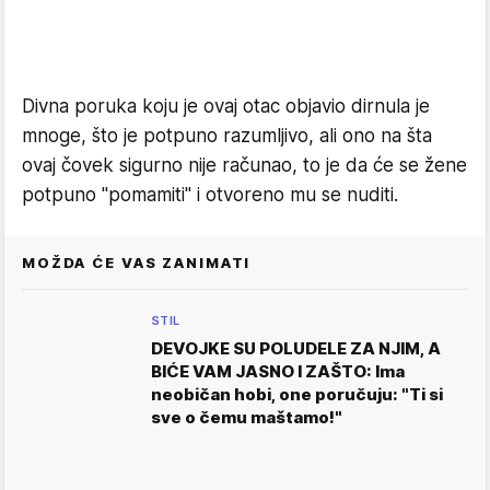
Divna poruka koju je ovaj otac objavio dirnula je
mnoge, što je potpuno razumljivo, ali ono na šta
ovaj čovek sigurno nije računao, to je da će se žene
potpuno "pomamiti" i otvoreno mu se nuditi.
MOŽDA ĆE VAS ZANIMATI
STIL
DEVOJKE SU POLUDELE ZA NJIM, A
BIĆE VAM JASNO I ZAŠTO: Ima
neobičan hobi, one poručuju: "Ti si
sve o čemu maštamo!"