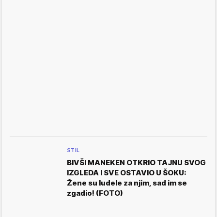
STIL
BIVŠI MANEKEN OTKRIO TAJNU SVOG
IZGLEDA I SVE OSTAVIO U ŠOKU:
Žene su ludele za njim, sad im se
zgadio! (FOTO)