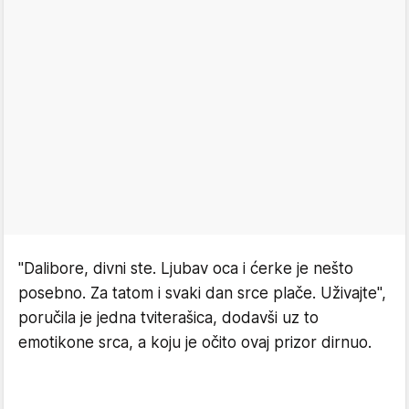
"Dalibore, divni ste. Ljubav oca i ćerke je nešto
posebno. Za tatom i svaki dan srce plače. Uživajte",
poručila je jedna tviterašica, dodavši uz to
emotikone srca, a koju je očito ovaj prizor dirnuo.