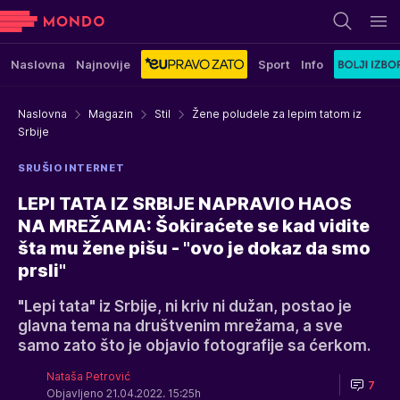
Naslovna
Najnovije
Sport
Info
Naslovna
Magazin
Stil
Žene poludele za lepim tatom iz
Srbije
SRUŠIO INTERNET
LEPI TATA IZ SRBIJE NAPRAVIO HAOS
NA MREŽAMA: Šokiraćete se kad vidite
šta mu žene pišu - "ovo je dokaz da smo
prsli"
"Lepi tata" iz Srbije, ni kriv ni dužan, postao je
glavna tema na društvenim mrežama, a sve
samo zato što je objavio fotografije sa ćerkom.
Nataša Petrović
7
Objavljeno 21.04.2022. 15:25h