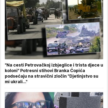
"Na cesti Petrovačkoj izbjeglice i trista djece u
koloni" Potresni stihovi Branka Ćopića
podsećaju na stravični zločin "Djetinjstvo su
mi ukrali..."