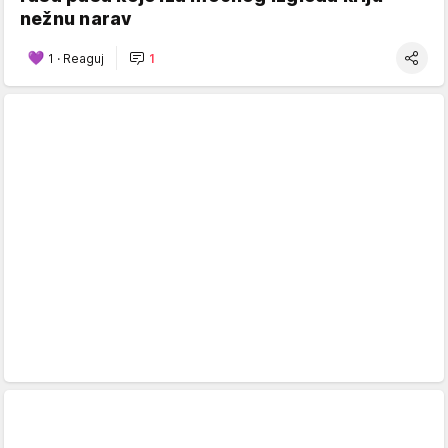
nežnu narav
1
·
Reaguj
1