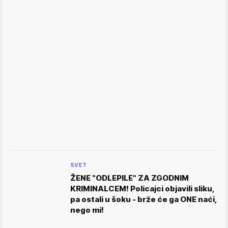
SVET
ŽENE "ODLEPILE" ZA ZGODNIM
KRIMINALCEM! Policajci objavili sliku,
pa ostali u šoku - brže će ga ONE naći,
nego mi!