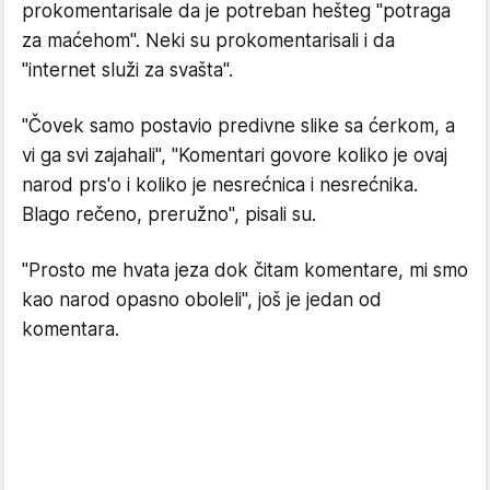
prokomentarisale da je potreban hešteg "potraga
za maćehom". Neki su prokomentarisali i da
"internet služi za svašta".
"Čovek samo postavio predivne slike sa ćerkom, a
vi ga svi zajahali", "Komentari govore koliko je ovaj
narod prs'o i koliko je nesrećnica i nesrećnika.
Blago rečeno, preružno", pisali su.
"Prosto me hvata jeza dok čitam komentare, mi smo
kao narod opasno oboleli", još je jedan od
komentara.