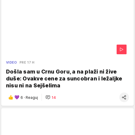
VIDEO
PRE 17 H
Došla sam u Crnu Goru, a na plaži ni žive
duše: Ovakve cene za suncobran i ležaljke
nisu ni na Sejšelima
6
·
Reaguj
14