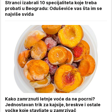
Stranci izabrali 10 specijaliteta koje treba
probati u Beogradu: Oduševiće vas šta im se
najviše sviđa
Kako zamrznuti letnje voće da ne pocrni?
Jednostavan trik za kajsije, breskve i ostale
voćke koje stavljate u zamrzivač