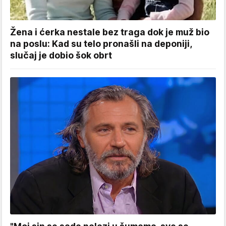
Žena i ćerka nestale bez traga dok je muž bio
na poslu: Kad su telo pronašli na deponiji,
slučaj je dobio šok obrt