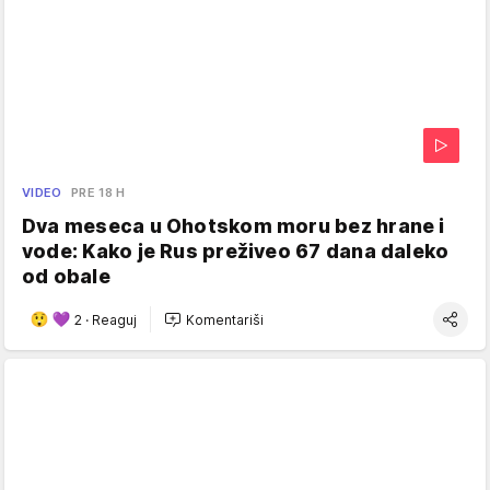
VIDEO
PRE 18 H
Dva meseca u Ohotskom moru bez hrane i
vode: Kako je Rus preživeo 67 dana daleko
od obale
2
·
Reaguj
Komentariši