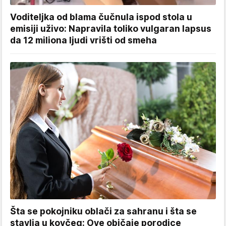
Voditeljka od blama čučnula ispod stola u
emisiji uživo: Napravila toliko vulgaran lapsus
da 12 miliona ljudi vrišti od smeha
Šta se pokojniku oblači za sahranu i šta se
stavlja u kovčeg: Ove običaje porodice