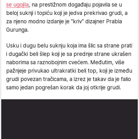
se ugojila
, na prestižnom događaju pojavila se u
beloj suknji i topiću koji je jedva prekrivao grudi, a
za njeno modno izdanje je "kriv" dizajner Prabla
Gurunga.
Usku i dugu belu suknju koja ima šlic sa strane prati
i dugački beli šlep koji je sa prednje strane ukrašen
naborima sa raznobojnim cvećem. Međutim, više
pažnjeje privukao ultrakratki beli top, koji je između
grudi povezan tračicama, a izrez je takav da je falio
samo jedan pogrešan korak da joj otkrije grudi.