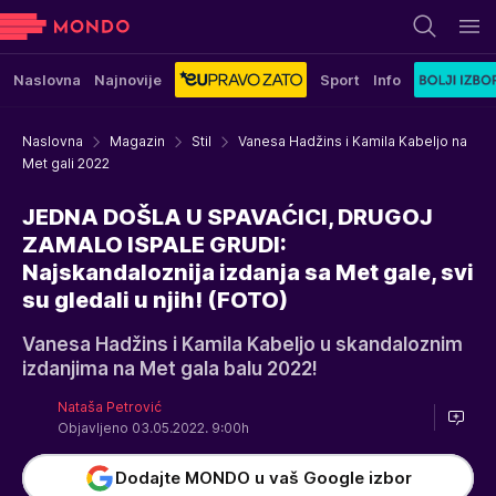
Naslovna
Najnovije
Sport
Info
Naslovna
Magazin
Stil
Vanesa Hadžins i Kamila Kabeljo na
Met gali 2022
JEDNA DOŠLA U SPAVAĆICI, DRUGOJ
ZAMALO ISPALE GRUDI:
Najskandaloznija izdanja sa Met gale, svi
su gledali u njih! (FOTO)
Vanesa Hadžins i Kamila Kabeljo u skandaloznim
izdanjima na Met gala balu 2022!
Nataša Petrović
Objavljeno 03.05.2022. 9:00h
Dodajte MONDO u vaš Google izbor