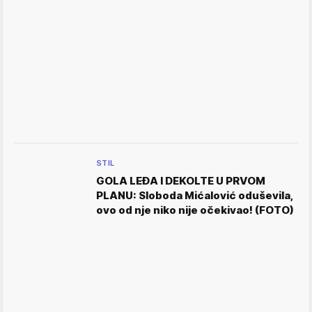
STIL
GOLA LEĐA I DEKOLTE U PRVOM
PLANU: Sloboda Mićalović oduševila,
ovo od nje niko nije očekivao! (FOTO)