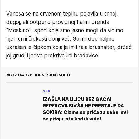
Vanesa se na crvenom tepihu pojavila u crnoj,
dugoj, ali potpuno providnoj haljini brenda
"Moskino", ispod koje smo jasno mogli da vidimo
njen crni čipkasti donji veš. Gornji deo haljine
ukrašen je čipkom koja je imitirala brushalter, držeći
joj grudi i jedva prekrivajući bradavice.
MOŽDA ĆE VAS ZANIMATI
STIL
IZAŠLA NA ULICU BEZ GAĆA!
REPEROVA BIVŠA NE PRESTAJE DA
ŠOKIRA: Čizme su priča za sebe, svi
se pitaju isto kad ih vide!