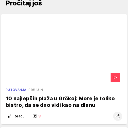
Pročitaj još
PUTOVANJA
PRE 13 H
10 najlepših plaža u Grčkoj: More je toliko
bistro, da se dno vidi kao na dlanu
Reaguj
3