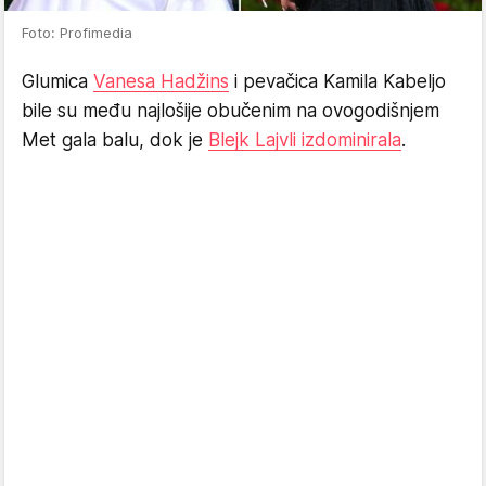
Foto: Profimedia
Glumica
Vanesa Hadžins
i pevačica Kamila Kabeljo
bile su među najlošije obučenim na ovogodišnjem
Met gala balu, dok je
Blejk Lajvli izdominirala
.