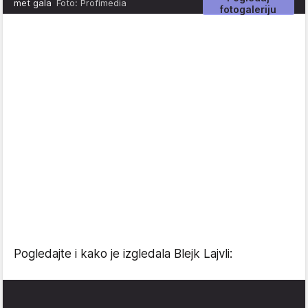
met gala
Foto: Profimedia
fotogaleriju
Pogledajte i kako je izgledala Blejk Lajvli: