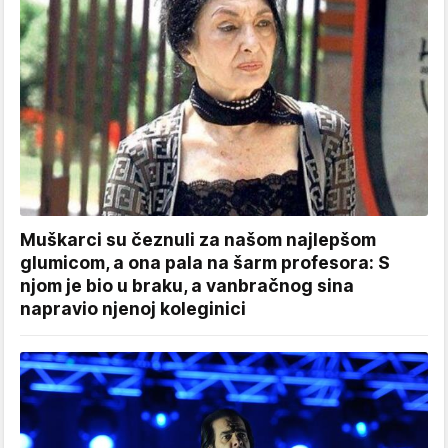
Muškarci su čeznuli za našom najlepšom
glumicom, a ona pala na šarm profesora: S
njom je bio u braku, a vanbračnog sina
napravio njenoj koleginici