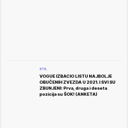
STIL
VOGUE IZBACIO LISTU NAJBOLJE
OBUČENIH ZVEZDA U 2021. I SVI SU
ZBUNJENI: Prva, druga i deseta
pozicija su ŠOK! (ANKETA)