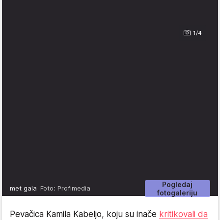
1/4
Pogledaj
met gala
Foto: Profimedia
fotogaleriju
Pevačica Kamila Kabeljo, koju su inače
kritikovali da