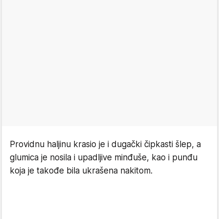
Providnu haljinu krasio je i dugački čipkasti šlep, a
glumica je nosila i upadljive minđuše, kao i punđu
koja je takođe bila ukrašena nakitom.