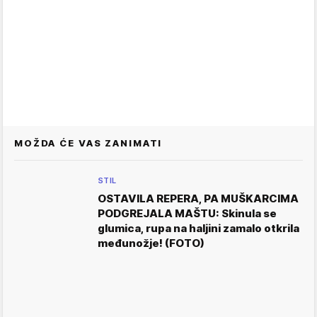
MOŽDA ĆE VAS ZANIMATI
STIL
OSTAVILA REPERA, PA MUŠKARCIMA
PODGREJALA MAŠTU: Skinula se
glumica, rupa na haljini zamalo otkrila
međunožje! (FOTO)