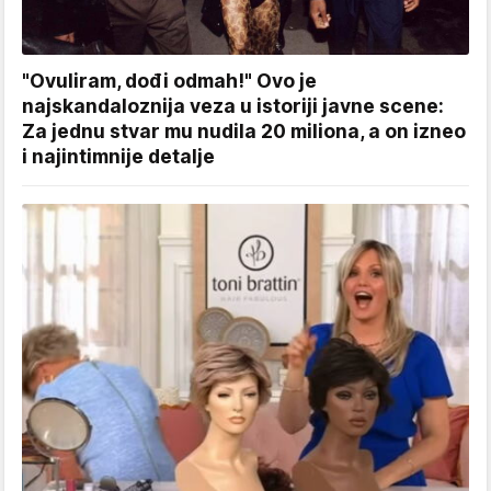
"Ovuliram, dođi odmah!" Ovo je
najskandaloznija veza u istoriji javne scene:
Za jednu stvar mu nudila 20 miliona, a on izneo
i najintimnije detalje