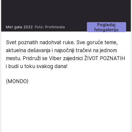
Pogledaj
Met gala 2022
Foto: Profimedia
fotogaleriju
Svet poznatih nadohvat ruke. Sve goruće teme,
aktuelna dešavanja i najsočniji tračevi na jednom
mestu. Pridruži se Viber zajednici ŽIVOT POZNATIH
i budi u toku svakog dana!
(MONDO)