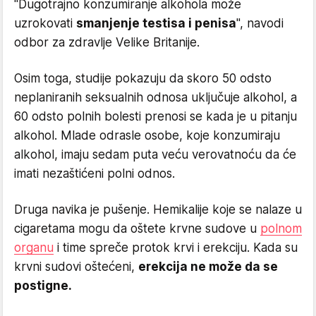
"Dugotrajno konzumiranje alkohola može
uzrokovati
smanjenje testisa i penisa
", navodi
odbor za zdravlje Velike Britanije.
Osim toga, studije pokazuju da skoro 50 odsto
neplaniranih seksualnih odnosa uključuje alkohol, a
60 odsto polnih bolesti prenosi se kada je u pitanju
alkohol. Mlade odrasle osobe, koje konzumiraju
alkohol, imaju sedam puta veću verovatnoću da će
imati nezaštićeni polni odnos.
Druga navika je pušenje. Hemikalije koje se nalaze u
cigaretama mogu da oštete krvne sudove u
polnom
organu
i time spreče protok krvi i erekciju. Kada su
krvni sudovi oštećeni,
erekcija ne može da se
postigne.