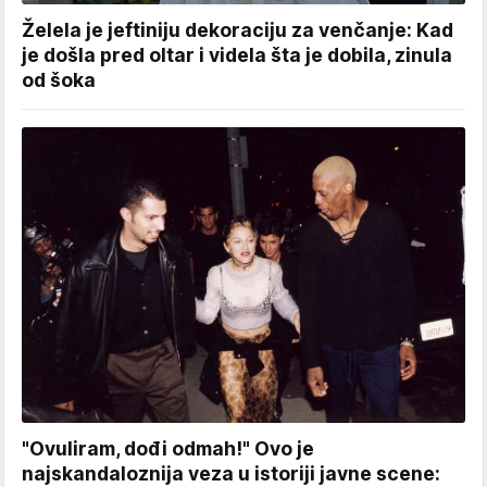
Želela je jeftiniju dekoraciju za venčanje: Kad
je došla pred oltar i videla šta je dobila, zinula
od šoka
"Ovuliram, dođi odmah!" Ovo je
najskandaloznija veza u istoriji javne scene: