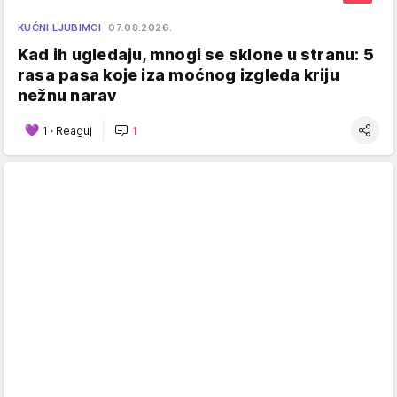
KUĆNI LJUBIMCI
07.08.2026.
Kad ih ugledaju, mnogi se sklone u stranu: 5
rasa pasa koje iza moćnog izgleda kriju
nežnu narav
1
·
Reaguj
1