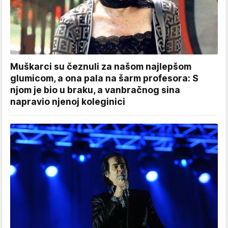
Muškarci su čeznuli za našom najlepšom
glumicom, a ona pala na šarm profesora: S
njom je bio u braku, a vanbračnog sina
napravio njenoj koleginici