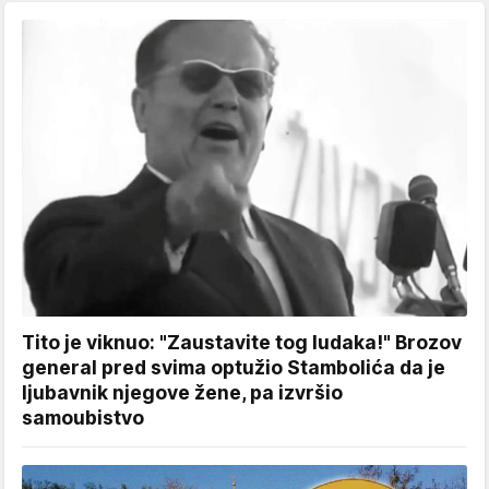
Tito je viknuo: "Zaustavite tog ludaka!" Brozov
general pred svima optužio Stambolića da je
ljubavnik njegove žene, pa izvršio
samoubistvo