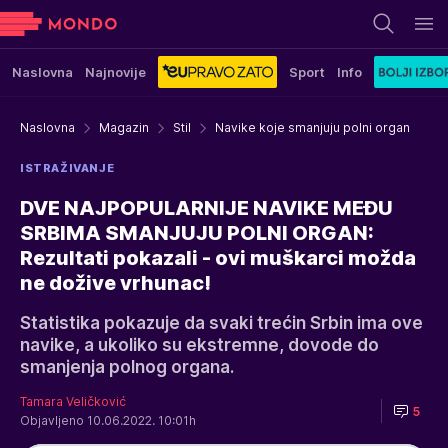
Naslovna
Najnovije
Sport
Info
Naslovna
Magazin
Stil
Navike koje smanjuju polni organ
ISTRAŽIVANJE
DVE NAJPOPULARNIJE NAVIKE MEĐU
SRBIMA SMANJUJU POLNI ORGAN:
Rezultati pokazali - ovi muškarci možda
ne dožive vrhunac!
Statistika pokazuje da svaki trećin Srbin ima ove
navike, a ukoliko su ekstremne, dovode do
smanjenja polnog organa.
Tamara Veličković
5
Objavljeno 10.06.2022. 10:01h