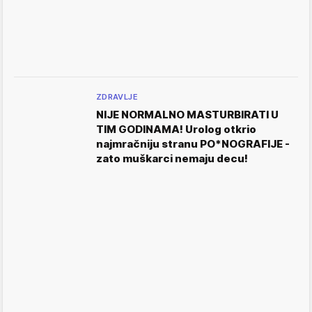
ZDRAVLJE
NIJE NORMALNO MASTURBIRATI U
TIM GODINAMA! Urolog otkrio
najmračniju stranu PO*NOGRAFIJE -
zato muškarci nemaju decu!