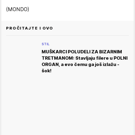
(MONDO)
PROČITAJTE I OVO
STIL
MUŠKARCI POLUDELI ZA BIZARNIM
TRETMANOM: Stavljaju filere u POLNI
ORGAN, a evo čemu ga još izlažu -
šok!