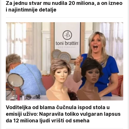
Za jednu stvar mu nudila 20 miliona, a on izneo
i najintimnije detalje
Voditeljka od blama čučnula ispod stola u
emisiji uživo: Napravila toliko vulgaran lapsus
da 12 miliona ljudi vrišti od smeha