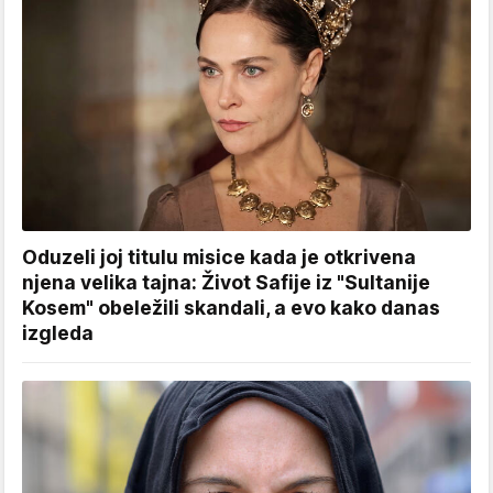
Oduzeli joj titulu misice kada je otkrivena
njena velika tajna: Život Safije iz "Sultanije
Kosem" obeležili skandali, a evo kako danas
izgleda