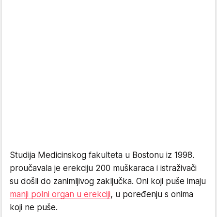
Studija Medicinskog fakulteta u Bostonu iz 1998.
proučavala je erekciju 200 muškaraca i istraživači
su došli do zanimljivog zaključka. Oni koji puše imaju
manji polni organ u erekciji
, u poređenju s onima
koji ne puše.