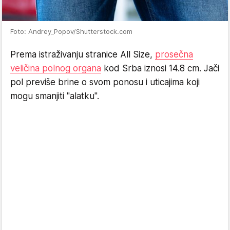
Foto: Andrey_Popov/Shutterstock.com
Prema istraživanju stranice All Size,
prosečna
veličina polnog organa
kod Srba iznosi 14.8 cm. Jači
pol previše brine o svom ponosu i uticajima koji
mogu smanjiti "alatku".