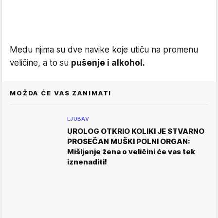
Među njima su dve navike koje utiču na promenu
veličine, a to su
pušenje i alkohol.
MOŽDA ĆE VAS ZANIMATI
LJUBAV
UROLOG OTKRIO KOLIKI JE STVARNO
PROSEČAN MUŠKI POLNI ORGAN:
Mišljenje žena o veličini će vas tek
iznenaditi!