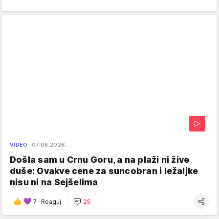
VIDEO
07.08.2026.
Došla sam u Crnu Goru, a na plaži ni žive
duše: Ovakve cene za suncobran i ležaljke
nisu ni na Sejšelima
7
·
Reaguj
25