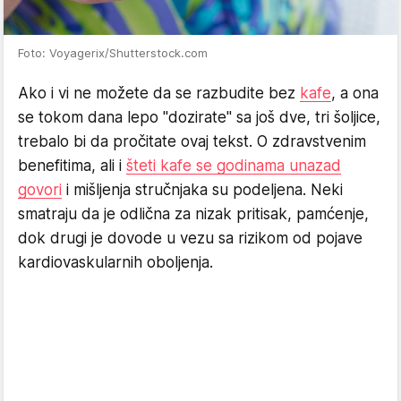
Foto: Voyagerix/Shutterstock.com
Ako i vi ne možete da se razbudite bez
kafe
, a ona
se tokom dana lepo "dozirate" sa još dve, tri šoljice,
trebalo bi da pročitate ovaj tekst. O zdravstvenim
benefitima, ali i
šteti kafe se godinama unazad
govori
i mišljenja stručnjaka su podeljena. Neki
smatraju da je odlična za nizak pritisak, pamćenje,
dok drugi je dovode u vezu sa rizikom od pojave
kardiovaskularnih oboljenja.