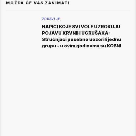
MOŽDA ĆE VAS ZANIMATI
ZDRAVLJE
NAPICI KOJE SVI VOLE UZROKUJU
POJAVU KRVNIH UGRUŠAKA:
Stručnjaci posebno uozorili jednu
grupu - u ovim godinama su KOBNI