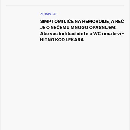
ZDRAVLJE
SIMPTOMI LIČE NA HEMOROIDE, A REČ
JE O NEČEMU MNOGO OPASNIJEM:
Ako vas boli kad idete u WC i ima krvi -
HITNO KOD LEKARA