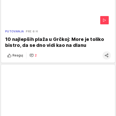
PUTOVANJA
PRE 6 H
10 najlepših plaža u Grčkoj: More je toliko
bistro, da se dno vidi kao na dlanu
Reaguj
2