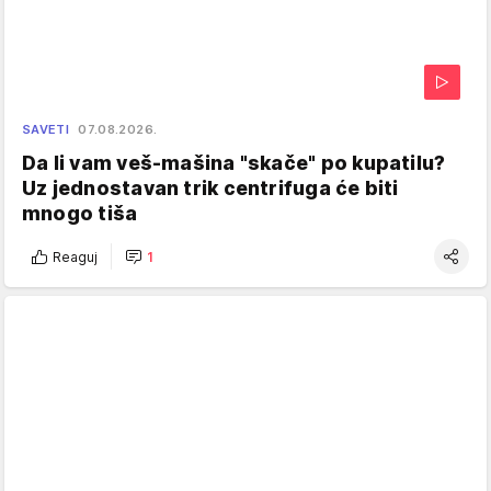
SAVETI
07.08.2026.
Da li vam veš-mašina "skače" po kupatilu?
Uz jednostavan trik centrifuga će biti
mnogo tiša
Reaguj
1