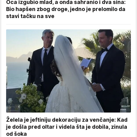
Oca izgubio mlad, a onda sahranio i dva sina:
Bio hapšen zbog droge, jedno je prelomilo da
stavi tačku na sve
Želela je jeftiniju dekoraciju za venčanje: Kad
je došla pred oltar i videla šta je dobila, zinula
od šoka