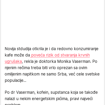
Novija stdudija otkrila je i da redovno konzumiranje
kafe može da
poveća rizik od stvaranja krvnih
ugrušaka
, rekla je doktorka Monika Vaserman. Po
njenim rečima treba biti vrlo oprezan sa ovim
omiljenim napitkom ne samo Srba, već cele svetske
populacije...
Po dr Vaserman, kofein, supstanca koja se takođe
nalazi u nekim energetskim pićima, pravi najveći