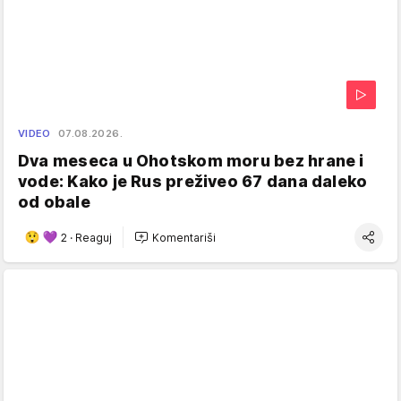
VIDEO
07.08.2026.
Dva meseca u Ohotskom moru bez hrane i
vode: Kako je Rus preživeo 67 dana daleko
od obale
2
·
Reaguj
Komentariši