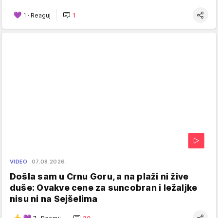
1
·
Reaguj
1
VIDEO
07.08.2026.
Došla sam u Crnu Goru, a na plaži ni žive
duše: Ovakve cene za suncobran i ležaljke
nisu ni na Sejšelima