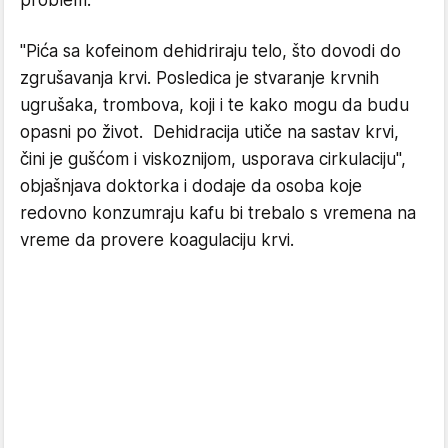
problem.
"Pića sa kofeinom dehidriraju telo, što dovodi do
zgrušavanja krvi. Posledica je stvaranje krvnih
ugrušaka, trombova, koji i te kako mogu da budu
opasni po život. Dehidracija utiče na sastav krvi,
čini je gušćom i viskoznijom, usporava cirkulaciju",
objašnjava doktorka i dodaje da osoba koje
redovno konzumraju kafu bi trebalo s vremena na
vreme da provere koagulaciju krvi.