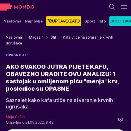
Naslovna
Najnovije
Sport
Info
Naslovna
Magazin
Stil
Kafa utiče na stvaranje krvnih
ugrušaka
OPASNO JE!
AKO SVAKOG JUTRA PIJETE KAFU,
OBAVEZNO URADITE OVU ANALIZU: 1
sastojak u omiljenom piću "menja" krv,
posledice su OPASNE
Saznajet kako kafa utiče na stvaranje krvnih
ugrušaka.
Maja Gašić
Objavljeno 21.09.2022. 8:43h