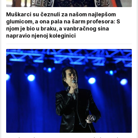
Muškarci su čeznuli za našom najlepšom
glumicom, a ona pala na šarm profesora: S
njom je bio u braku, a vanbračnog sina
napravio njenoj koleginici