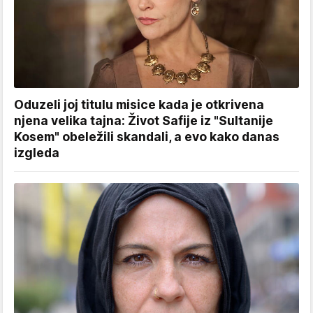
Oduzeli joj titulu misice kada je otkrivena
njena velika tajna: Život Safije iz "Sultanije
Kosem" obeležili skandali, a evo kako danas
izgleda