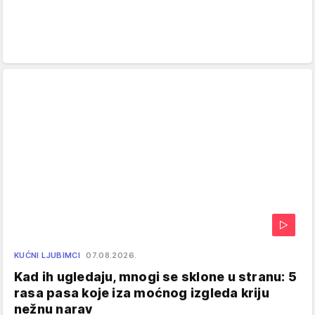
KUĆNI LJUBIMCI
07.08.2026.
Kad ih ugledaju, mnogi se sklone u stranu: 5
rasa pasa koje iza moćnog izgleda kriju
nežnu narav