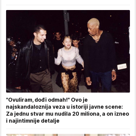
"Ovuliram, dođi odmah!" Ovo je
najskandaloznija veza u istoriji javne scene:
Za jednu stvar mu nudila 20 miliona, a on izneo
i najintimnije detalje