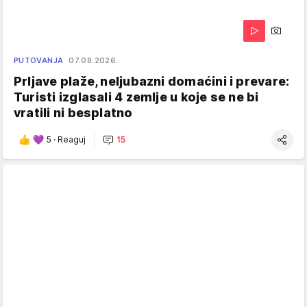
PUTOVANJA
07.08.2026.
Prljave plaže, neljubazni domaćini i prevare:
Turisti izglasali 4 zemlje u koje se ne bi
vratili ni besplatno
5
·
Reaguj
15