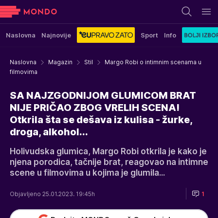
Naslovna
Najnovije
Sport
Info
Naslovna
Magazin
Stil
Margo Robi o intimnim scenama u
filmovima
SA NAJZGODNIJOM GLUMICOM BRAT
NIJE PRIČAO ZBOG VRELIH SCENA!
Otkrila šta se dešava iz kulisa - žurke,
droga, alkohol...
Holivudska glumica, Margo Robi otkrila je kako je
njena porodica, tačnije brat, reagovao na intimne
scene u filmovima u kojima je glumila...
Objavljeno 25.01.2023. 19:45h
1