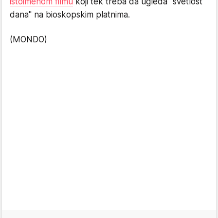
istoimenom filmu
koji tek treba da ugleda "svetlost
dana" na bioskopskim platnima.
(MONDO)