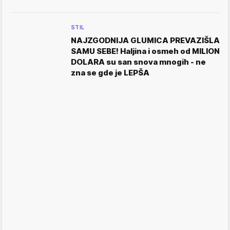
STIL
NAJZGODNIJA GLUMICA PREVAZIŠLA
SAMU SEBE! Haljina i osmeh od MILION
DOLARA su san snova mnogih - ne
zna se gde je LEPŠA