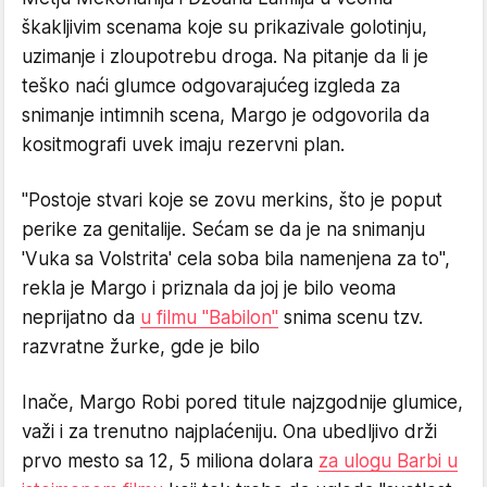
škakljivim scenama koje su prikazivale golotinju,
uzimanje i zloupotrebu droga. Na pitanje da li je
teško naći glumce odgovarajućeg izgleda za
snimanje intimnih scena, Margo je odgovorila da
kositmografi uvek imaju rezervni plan.
"Postoje stvari koje se zovu merkins, što je poput
perike za genitalije. Sećam se da je na snimanju
'Vuka sa Volstrita' cela soba bila namenjena za to",
rekla je Margo i priznala da joj je bilo veoma
neprijatno da
u filmu "Babilon"
snima scenu tzv.
razvratne žurke, gde je bilo
Inače, Margo Robi pored titule najzgodnije glumice,
važi i za trenutno najplaćeniju. Ona ubedljivo drži
prvo mesto sa 12, 5 miliona dolara
za ulogu Barbi u