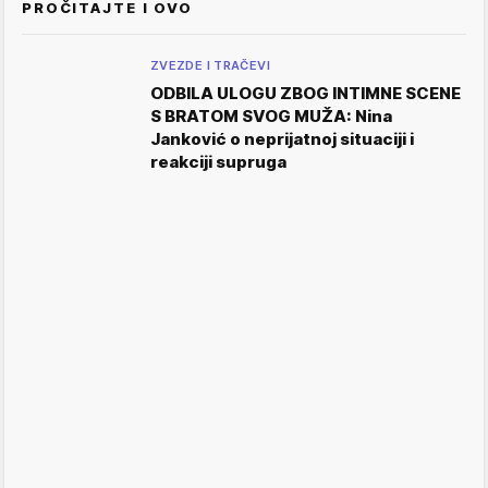
PROČITAJTE I OVO
ZVEZDE I TRAČEVI
ODBILA ULOGU ZBOG INTIMNE SCENE
S BRATOM SVOG MUŽA: Nina
Janković o neprijatnoj situaciji i
reakciji supruga