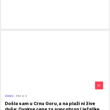
VIDEO
PRE 6 H
Došla sam u Crnu Goru, a na plaži ni žive
duše: Ovakve cene za suncobran i ležaljke