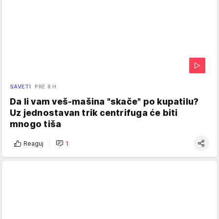
SAVETI
PRE 8 H
Da li vam veš-mašina "skače" po kupatilu?
Uz jednostavan trik centrifuga će biti
mnogo tiša
Reaguj
1