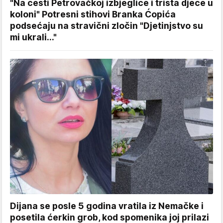
"Na cesti Petrovačkoj izbjeglice i trista djece u
koloni" Potresni stihovi Branka Ćopića
podsećaju na stravični zločin "Djetinjstvo su
mi ukrali..."
Dijana se posle 5 godina vratila iz Nemačke i
posetila ćerkin grob, kod spomenika joj prilazi