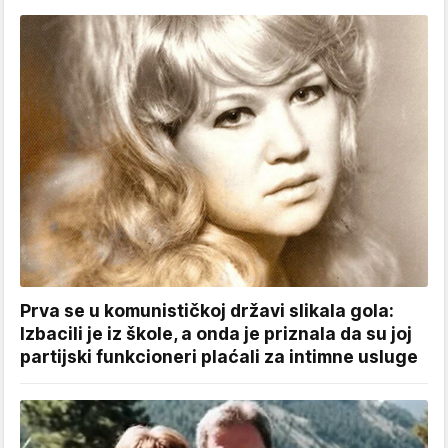
Prva se u komunističkoj državi slikala gola:
Izbacili je iz škole, a onda je priznala da su joj
partijski funkcioneri plaćali za intimne usluge