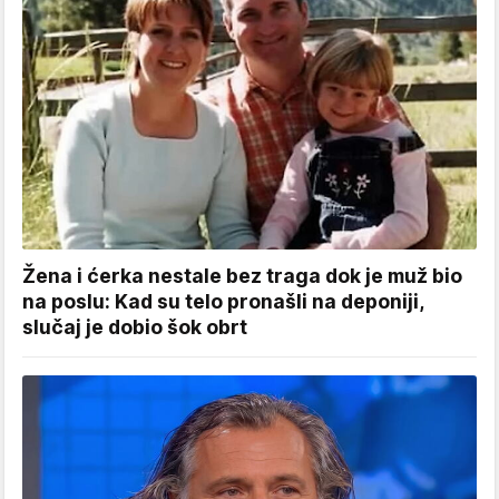
Žena i ćerka nestale bez traga dok je muž bio
na poslu: Kad su telo pronašli na deponiji,
slučaj je dobio šok obrt