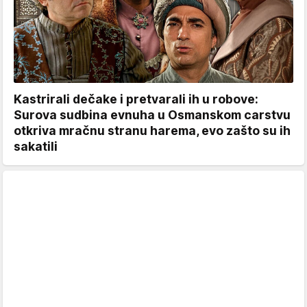
Kastrirali dečake i pretvarali ih u robove:
Surova sudbina evnuha u Osmanskom carstvu
otkriva mračnu stranu harema, evo zašto su ih
sakatili