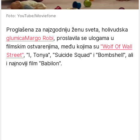
Foto: YouTube/Moviefone
Proglašena za najzgodniju ženu sveta, holivudska
glumica
Margo Robi
, proslavila se ulogama u
filmskim ostvarenjima, među kojima su
"Wolf Of Wall
Street"
, "I, Tonya", "Suicide Squad" i "Bombshell", ali
i najnoviji film "Babilon".