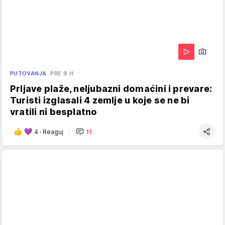
PUTOVANJA
PRE 9 H
Prljave plaže, neljubazni domaćini i prevare:
Turisti izglasali 4 zemlje u koje se ne bi
vratili ni besplatno
4
·
Reaguj
11