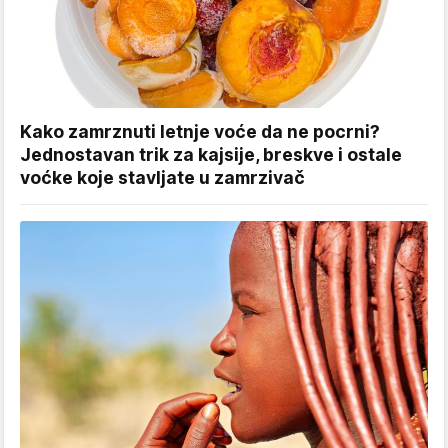
Kako zamrznuti letnje voće da ne pocrni?
Jednostavan trik za kajsije, breskve i ostale
voćke koje stavljate u zamrzivač