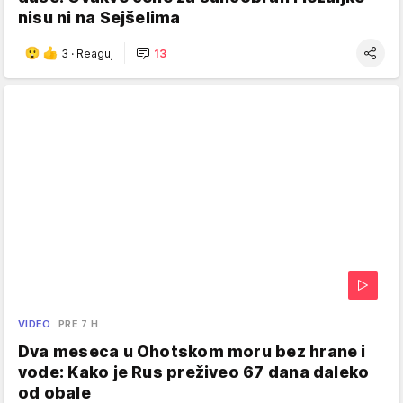
nisu ni na Sejšelima
3
·
Reaguj
13
VIDEO
PRE 7 H
Dva meseca u Ohotskom moru bez hrane i
vode: Kako je Rus preživeo 67 dana daleko
od obale