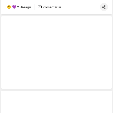
2
·
Reaguj
Komentariši