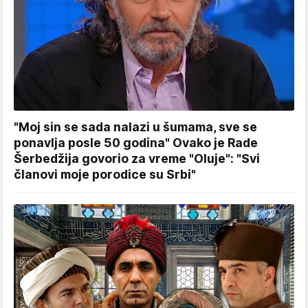
"Moj sin se sada nalazi u šumama, sve se
ponavlja posle 50 godina" Ovako je Rade
Šerbedžija govorio za vreme "Oluje": "Svi
članovi moje porodice su Srbi"