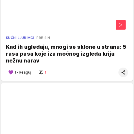
KUĆNI LJUBIMCI
PRE 4 H
Kad ih ugledaju, mnogi se sklone u stranu: 5
rasa pasa koje iza moćnog izgleda kriju
nežnu narav
1
·
Reaguj
1