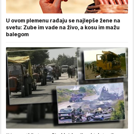
U ovom plemenu rađaju se najlepše žene na
svetu: Zube im vade na živo, a kosu im mažu
balegom