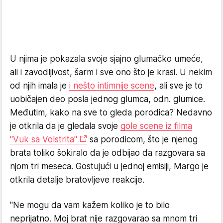
U njima je pokazala svoje sjajno glumačko umeće,
ali i zavodljivost, šarm i sve ono što je krasi. U nekim
od njih imala je
i nešto intimnije scene
, ali sve je to
uobičajen deo posla jednog glumca, odn. glumice.
Međutim, kako na sve to gleda porodica? Nedavno
je otkrila da je gledala svoje
gole scene iz filma
"Vuk sa Volstrita"
sa porodicom, što je njenog
brata toliko šokiralo da je odbijao da razgovara sa
njom tri meseca. Gostujući u jednoj emisiji, Margo je
otkrila detalje bratovljeve reakcije.
"Ne mogu da vam kažem koliko je to bilo
neprijatno. Moj brat nije razgovarao sa mnom tri