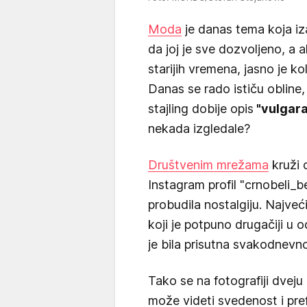
Moda
je danas tema koja iza
da joj je sve dozvoljeno, a 
starijih vremena, jasno je ko
Danas se rado ističu obline, 
stajling dobije opis
"vulgara
nekada izgledale?
Društvenim mrežama
kruži c
Instagram profil "crnobeli_
probudila nostalgiju. Najveći
koji je potpuno drugačiji u
je bila prisutna svakodnevno
Tako se na fotografiji dvej
može videti svedenost i pref