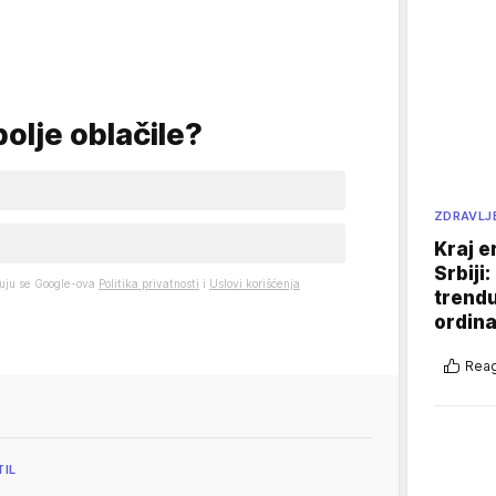
olje oblačile?
ZDRAVLJ
Kraj e
Srbiji
uju se Google-ova
Politika privatnosti
i
Uslovi korišćenja
trend
ordina
Reag
TIL