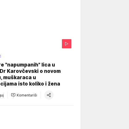
E
re "napumpanih" lica u
: Dr Karovčevski o novom
u, muškaraca u
cijama isto koliko i žena
uj
Komentariši