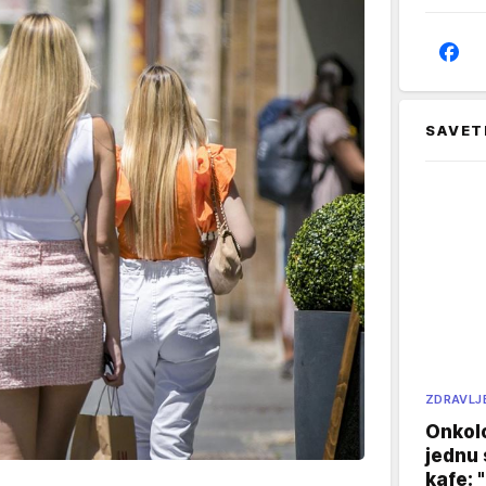
SAVET
ZDRAVLJ
Onkol
jednu 
kafe: 