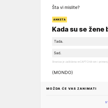
Šta vi mislite?
ANKETA
Kada su se žene b
Tada.
Sad.
Stranica je zaštićena reCAPTCHA–om i primenj
(MONDO)
MOŽDA ĆE VAS ZANIMATI
S