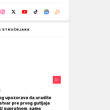
I STRUČNJAKA
E
og upozorava da uradite
stvar pre prvog gutljaja
"U suprotnom, samo