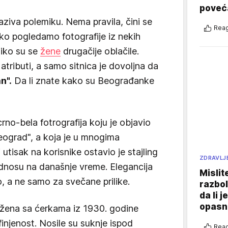
poveća
ziva polemiku. Nema pravila, čini se
Reag
ako pogledamo fotografije iz nekih
liko su se
žene
drugačije oblačile.
atributi, a samo sitnica je dovoljna da
n".
Da li znate kako su Beograđanke
rno-bela fotrografija koju je objavio
beograd", a koja je u mnogima
 utisak na korisnike ostavio je stajling
ZDRAVLJ
 odnosu na današnje vreme. Elegancija
Mislit
, a ne samo za svečane prilike.
razbol
da li j
opasn
u žena sa ćerkama iz 1930. godine
injenost. Nosile su suknje ispod
Reag