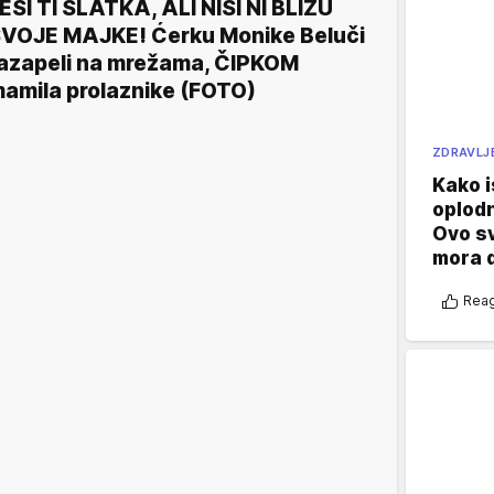
ESI TI SLATKA, ALI NISI NI BLIZU
VOJE MAJKE! Ćerku Monike Beluči
azapeli na mrežama, ČIPKOM
amila prolaznike (FOTO)
ZDRAVLJ
Kako i
oplod
Ovo s
mora 
Reag