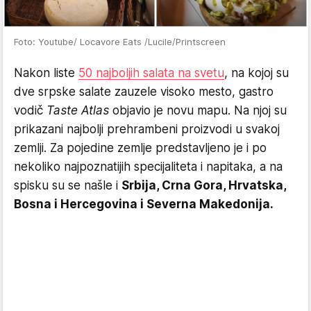
Foto: Youtube/ Locavore Eats /Lucile/Printscreen
Nakon liste
50 najboljih salata na svetu
, na kojoj su
dve srpske salate zauzele visoko mesto, gastro
vodič
Taste Atlas
objavio je novu mapu. Na njoj su
prikazani najbolji prehrambeni proizvodi u svakoj
zemlji. Za pojedine zemlje predstavljeno je i po
nekoliko najpoznatijih specijaliteta i napitaka, a na
spisku su se našle i
Srbija, Crna Gora, Hrvatska,
Bosna i Hercegovina i Severna Makedonija.