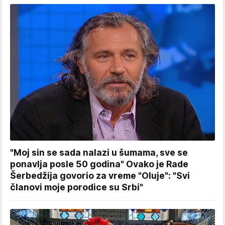
"Moj sin se sada nalazi u šumama, sve se
ponavlja posle 50 godina" Ovako je Rade
Šerbedžija govorio za vreme "Oluje": "Svi
članovi moje porodice su Srbi"