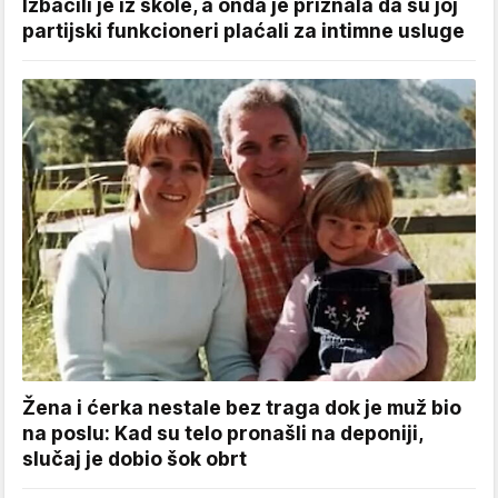
Izbacili je iz škole, a onda je priznala da su joj
partijski funkcioneri plaćali za intimne usluge
Žena i ćerka nestale bez traga dok je muž bio
na poslu: Kad su telo pronašli na deponiji,
slučaj je dobio šok obrt