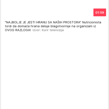
01:59
"NAJBOLJE JE JESTI HRANU SA NAŠIH PROSTORA" Nutricionista
tvrdi da domaća hrana deluje blagotvornije na organizam iz
OVOG RAZLOGA!
Izvor: Kurir teleivizija