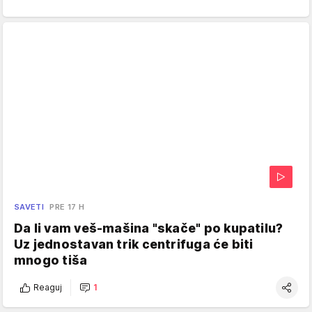
SAVETI
PRE 17 H
Da li vam veš-mašina "skače" po kupatilu?
Uz jednostavan trik centrifuga će biti
mnogo tiša
Reaguj
1