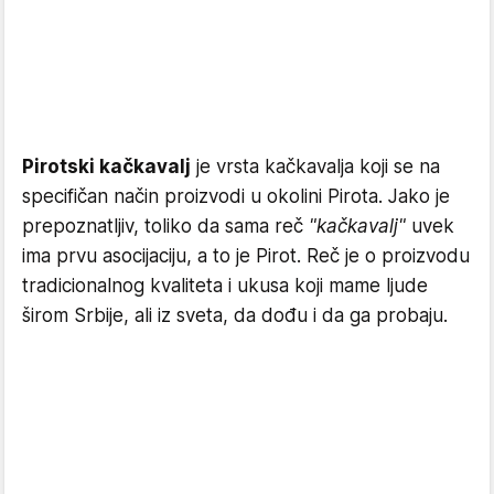
Pirotski kačkavalj
je vrsta kačkavalja koji se na
specifičan način proizvodi u okolini Pirota. Jako je
prepoznatljiv, toliko da sama reč
"kačkavalj"
uvek
ima prvu asocijaciju, a to je Pirot. Reč je o proizvodu
tradicionalnog kvaliteta i ukusa koji mame ljude
širom Srbije, ali iz sveta, da dođu i da ga probaju.