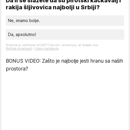
Da li se slažete da su pirotski kačkavalj i
rakija šljivovica najbolji u Srbiji?
Ne, imamo bolje.
Da, apsolutno!
Stranica je zaštićena reCAPTCHA–om i primenjuju se Google-ova
Politika privatnosti
i
Uslovi korišćenja
BONUS VIDEO: Zašto je najbolje jesti hranu sa naših
prostora?