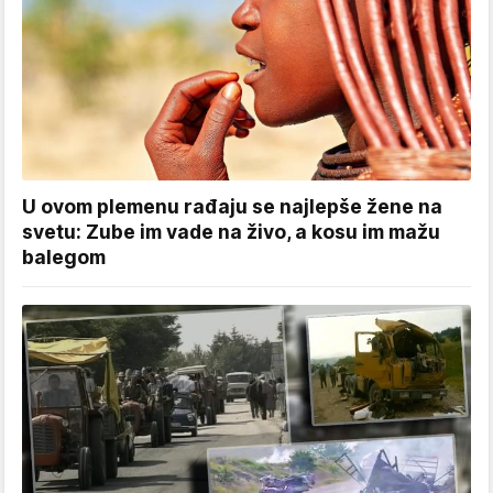
U ovom plemenu rađaju se najlepše žene na
svetu: Zube im vade na živo, a kosu im mažu
balegom