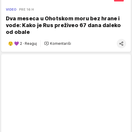
VIDEO
PRE 16 H
Dva meseca u Ohotskom moru bez hrane i
vode: Kako je Rus preživeo 67 dana daleko
od obale
2
·
Reaguj
Komentariši