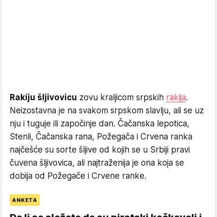
Rakiju šljivovicu
zovu kraljicom srpskih
rakija
.
Neizostavna je na svakom srpskom slavlju, ali se uz
nju i tuguje ili započinje dan. Čačanska lepotica,
Stenli, Čačanska rana, Požegača i Crvena ranka
najčešće su sorte šljive od kojih se u Srbiji pravi
čuvena šljivovica, ali najtraženija je ona koja se
dobija od Požegače i Crvene ranke.
ANKETA