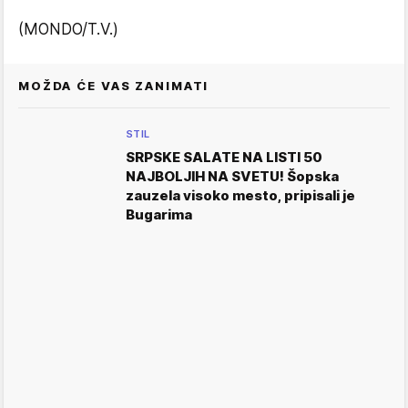
(MONDO/T.V.)
MOŽDA ĆE VAS ZANIMATI
STIL
SRPSKE SALATE NA LISTI 50
NAJBOLJIH NA SVETU! Šopska
zauzela visoko mesto, pripisali je
Bugarima