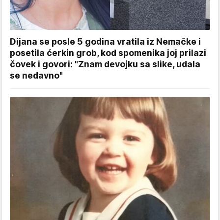
Dijana se posle 5 godina vratila iz Nemačke i
posetila ćerkin grob, kod spomenika joj prilazi
čovek i govori: "Znam devojku sa slike, udala
se nedavno"