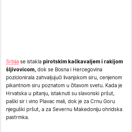
Srbija
se istakla
pirotskim kačkavaljem i rakijom
šljivovicom,
dok se Bosna i Hercegovina
pozicionirala zahvaljujući livanjskom siru, cenjenom
pikantnom siru poznatom u čitavom svetu. Kada je
Hrvatska u pitanju, istaknuti su slavonski pršut,
paški sir i vino Plavac mali, dok je za Crnu Goru
njeguški pršut, a za Severnu Makedoniju ohridska
pastrmka.