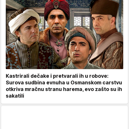
Kastrirali dečake i pretvarali ih u robove:
Surova sudbina evnuha u Osmanskom carstvu
otkriva mračnu stranu harema, evo zašto su ih
sakatili