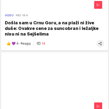
VIDEO
PRE 16 H
Došla sam u Crnu Goru, a na plaži ni žive
duše: Ovakve cene za suncobran i ležaljke
nisu ni na Sejšelima
6
·
Reaguj
14