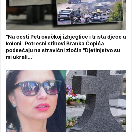
"Na cesti Petrovačkoj izbjeglice i trista djece u
koloni" Potresni stihovi Branka Ćopića
podsećaju na stravični zločin "Djetinjstvo su
mi ukrali..."