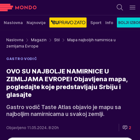
Naslovna
Najnovije
Sport
Info
Naslovna
Magazin
Stil
Mapa najboljih namirnica u
zemljama Evrope
GASTRO VODIČ
OVO SU NAJBOLJE NAMIRNICE U
ZEMLJAMA EVROPE! Objavljena mapa,
pogledajte koje predstavljaju Srbiju i
glasajte
Gastro vodič Taste Atlas objavio je mapu sa
najboljim namirnicama u svakoj zemlji.
Objavljeno 11.05.2024. 8:20h
2