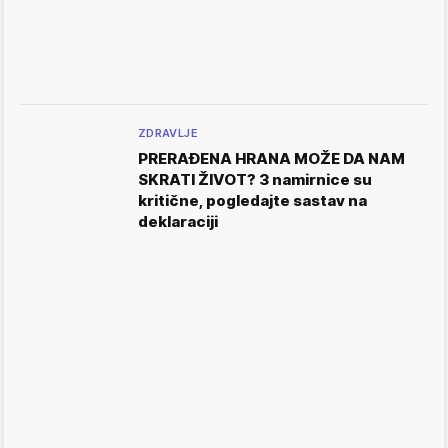
ZDRAVLJE
PRERAĐENA HRANA MOŽE DA NAM
SKRATI ŽIVOT? 3 namirnice su
kritične, pogledajte sastav na
deklaraciji