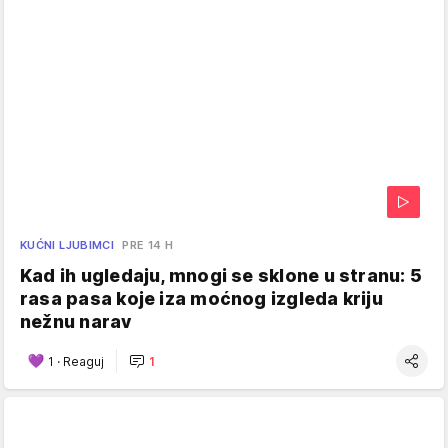
KUĆNI LJUBIMCI
PRE 14 H
Kad ih ugledaju, mnogi se sklone u stranu: 5
rasa pasa koje iza moćnog izgleda kriju
nežnu narav
1
·
Reaguj
1