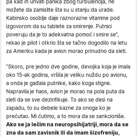
pa kad ih uhvati panika zbog turbulencija, ne
možete da zamislite šta su u stanju da urade.
Kabinsko osoblje daje raznorazne vitamine pod
izgovorom da su tablete za smirenje. Putnici
poveruju da je to adekvatna pomoć i smire se",
rekao je pilot i otkrio šta se tačno dogodilo na letu
za Ameriku kada je avion morao prinudno da sleti.
"Skoro, pre jedno dve godine, devojka koja je imala
oko 15-ak godina, vršila je veliku nuždu po avionu,
a onda je gađala putnike, kako koga stigne.
Napravila je haos, avion je morao na pola puta da
sleti da se sve dezinfikuje. To ako se desi na
zapadu, to su debele kazne za onoga ko je
prećutao. Mi ćutimo, a to mora da se sankcioniše.
Ako se ja lečim na neuropsihijatriji, mora da se
zna da sam zavisnik ili da imam šizofreniju,