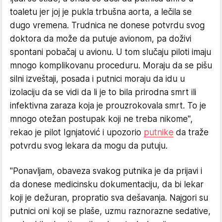
toaletu jer joj je pukla trbušna aorta, a lečila se
dugo vremena. Trudnica ne donese potvrdu svog
doktora da može da putuje avionom, pa doživi
spontani pobačaj u avionu. U tom slučaju piloti imaju
mnogo komplikovanu proceduru. Moraju da se pišu
silni izveštaji, posada i putnici moraju da idu u
izolaciju da se vidi da li je to bila prirodna smrt ili
infektivna zaraza koja je prouzrokovala smrt. To je
mnogo otežan postupak koji ne treba nikome",
rekao je pilot Ignjatović i upozorio
putnike
da traže
potvrdu svog lekara da mogu da putuju.
"Ponavljam, obaveza svakog putnika je da prijavi i
da donese medicinsku dokumentaciju, da bi lekar
koji je dežuran, propratio sva dešavanja. Najgori su
putnici oni koji se plaše, uzmu raznorazne sedative,