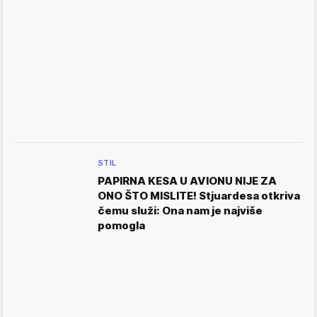
STIL
PAPIRNA KESA U AVIONU NIJE ZA
ONO ŠTO MISLITE! Stjuardesa otkriva
čemu služi: Ona nam je najviše
pomogla