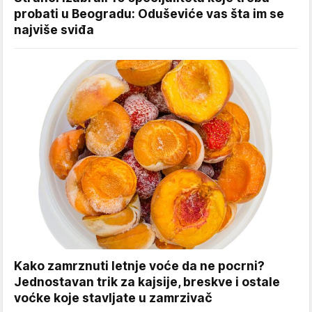
probati u Beogradu: Oduševiće vas šta im se
najviše sviđa
Kako zamrznuti letnje voće da ne pocrni?
Jednostavan trik za kajsije, breskve i ostale
voćke koje stavljate u zamrzivač