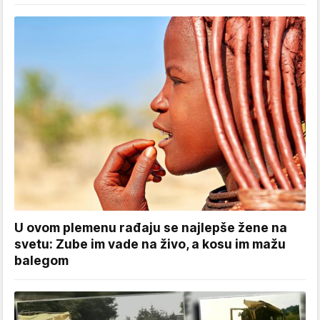
U ovom plemenu rađaju se najlepše žene na
svetu: Zube im vade na živo, a kosu im mažu
balegom