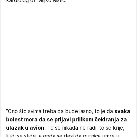
kardiolog dr Miljko Ristić.
"Ono što svima treba da bude jasno, to je da
svaka
bolest mora da se prijavi prilikom čekiranja za
ulazak u avion.
To se nikada ne radi, to se krije,
ljudi se stide, a onda se desi da putnica umre u