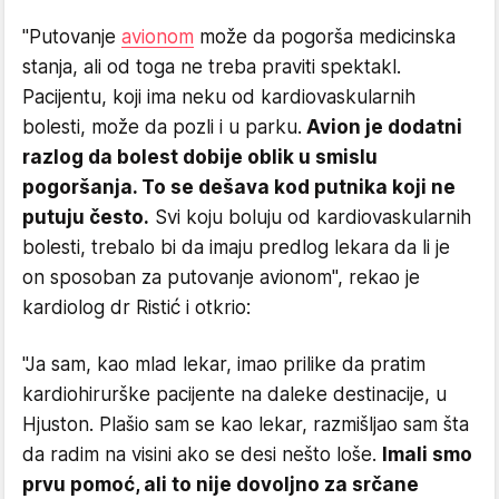
"Putovanje
avionom
može da pogorša medicinska
stanja, ali od toga ne treba praviti spektakl.
Pacijentu, koji ima neku od kardiovaskularnih
bolesti, može da pozli i u parku.
Avion je dodatni
razlog da bolest dobije oblik u smislu
pogoršanja. To se dešava kod putnika koji ne
putuju često.
Svi koju boluju od kardiovaskularnih
bolesti, trebalo bi da imaju predlog lekara da li je
on sposoban za putovanje avionom", rekao je
kardiolog dr Ristić i otkrio:
"Ja sam, kao mlad lekar, imao prilike da pratim
kardiohirurške pacijente na daleke destinacije, u
Hjuston. Plašio sam se kao lekar, razmišljao sam šta
da radim na visini ako se desi nešto loše.
Imali smo
prvu pomoć, ali to nije dovoljno za srčane