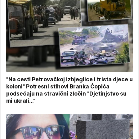
"Na cesti Petrovačkoj izbjeglice i trista djece u
koloni" Potresni stihovi Branka Ćopića
podsećaju na stravični zločin "Djetinjstvo su
mi ukrali..."