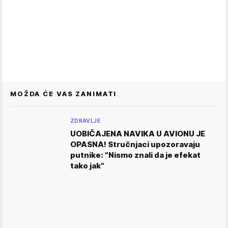
MOŽDA ĆE VAS ZANIMATI
ZDRAVLJE
UOBIČAJENA NAVIKA U AVIONU JE
OPASNA! Stručnjaci upozoravaju
putnike: "Nismo znali da je efekat
tako jak"