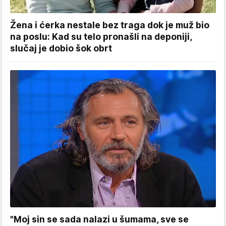
Žena i ćerka nestale bez traga dok je muž bio
na poslu: Kad su telo pronašli na deponiji,
slučaj je dobio šok obrt
"Moj sin se sada nalazi u šumama, sve se