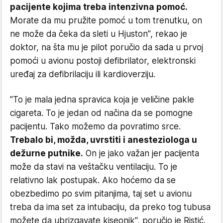
pacijente kojima treba intenzivna pomoć.
Morate da mu pružite pomoć u tom trenutku, on
ne može da čeka da sleti u Hjuston", rekao je
doktor, na šta mu je pilot poručio da sada u prvoj
pomoći u avionu postoji defibrilator, elektronski
uređaj za defibrilaciju ili kardioverziju.
"To je mala jedna spravica koja je veličine pakle
cigareta. To je jedan od načina da se pomogne
pacijentu. Tako možemo da povratimo srce.
Trebalo bi, možda, uvrstiti i anesteziologa u
dežurne putnike.
On je jako važan jer pacijenta
može da stavi na veštačku ventilaciju. To je
relativno lak postupak. Ako hoćemo da se
obezbedimo po svim pitanjima, taj set u avionu
treba da ima set za intubaciju, da preko tog tubusa
možete da ubrizgavate kiseonik", poručio je Ristić.