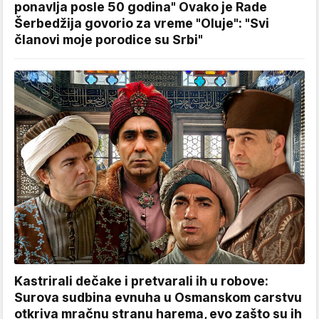
ponavlja posle 50 godina" Ovako je Rade
Šerbedžija govorio za vreme "Oluje": "Svi
članovi moje porodice su Srbi"
Kastrirali dečake i pretvarali ih u robove:
Surova sudbina evnuha u Osmanskom carstvu
otkriva mračnu stranu harema, evo zašto su ih