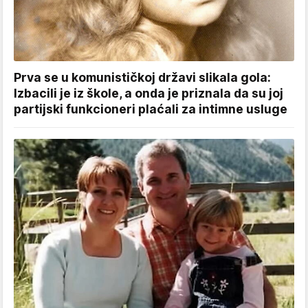
Prva se u komunističkoj državi slikala gola:
Izbacili je iz škole, a onda je priznala da su joj
partijski funkcioneri plaćali za intimne usluge