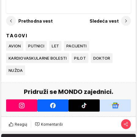
Prethodna vest
Sledeća vest
TAGOVI
AVION
PUTNICI
LET
PACIJENTI
KARDIOVASKULARNE BOLESTI
PILOT
DOKTOR
NUŽDA
Pridruži se MONDO zajednici.
Reaguj
Komentariši