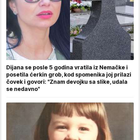
Dijana se posle 5 godina vratila iz Nemačke i
posetila ćerkin grob, kod spomenika joj prilazi
čovek i govori: "Znam devojku sa slike, udala
se nedavno"