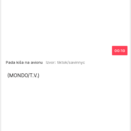
00:10
Pada kiša na avionu
Izvor: tiktok/savinnyc
(MONDO/T.V.)