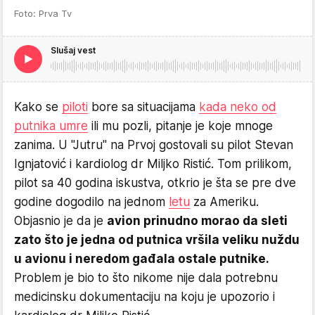
Foto: Prva Tv
Slušaj vest
Kako se
piloti
bore sa situacijama
kada neko od
putnika umre
ili mu pozli, pitanje je koje mnoge
zanima. U "Jutru" na Prvoj gostovali su pilot Stevan
Ignjatović i kardiolog dr Miljko Ristić. Tom prilikom,
pilot sa 40 godina iskustva, otkrio je šta se pre dve
godine dogodilo na jednom
letu
za Ameriku.
Objasnio je da je
avion prinudno morao da sleti
zato što je jedna od putnica vršila veliku nuždu
u avionu i neredom gađala ostale putnike.
Problem je bio to što nikome nije dala potrebnu
medicinsku dokumentaciju na koju je upozorio i