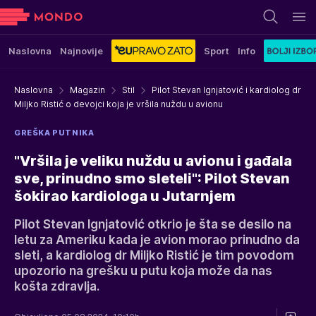
Naslovna
Najnovije
Sport
Info
Naslovna
Magazin
Stil
Pilot Stevan Ignjatović i kardiolog dr
Miljko Ristić o devojci koja je vršila nuždu u avionu
GREŠKA PUTNIKA
"Vršila je veliku nuždu u avionu i gađala
sve, prinudno smo sleteli": Pilot Stevan
šokirao kardiologa u Jutarnjem
Pilot Stevan Ignjatović otkrio je šta se desilo na
letu za Ameriku kada je avion morao prinudno da
sleti, a kardiolog dr Miljko Ristić je tim povodom
upozorio na grešku u putu koja može da nas
košta zdravlja.