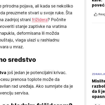
poveća
e prirodna pojava, ali kada se nekoliko
 da preuzmete stvari u svoje ruke. Šta
Reag
na zadnjoj strani
frižidera
? Počnite
roveriti stanje zaptivke na vratima
e napukla, deformisana ili možda
puštaju, vlaga ulazi u rashladnu
tvara u mraz.
dno sredstvo
tva
još jedan je potencijalni krivac.
ZDRAVLJ
ocesu prenosa toplote može da
Mislit
ravilan rad uređaja. Ako sumnjate da je
razbol
da li j
venciju servisa.
opasn