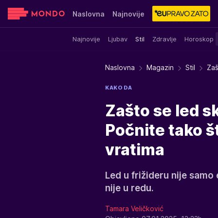
Naslovna
Najnovije
Najnovije
Ljubav
Stil
Zdravlje
Horoskop
Sensa
Stvar ukusa
Yumama
Naslovna
Magazin
Stil
Zaš
KAKO DA
Zašto se led sk
Počnite tako št
vratima
Led u frižideru nije samo
nije u redu.
Tamara Veličković