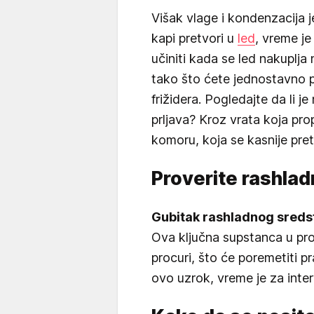
Višak vlage i kondenzacija j
kapi pretvori u
led
, vreme je
učiniti kada se led nakuplja 
tako što ćete jednostavno p
frižidera. Pogledajte da li j
prljava? Kroz vrata koja pro
komoru, koja se kasnije pre
Proverite rashla
Gubitak rashladnog sreds
Ova ključna supstanca u pr
procuri, što će poremetiti p
ovo uzrok, vreme je za inter