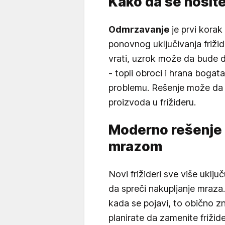
Kako da se nosite
Odmrzavanje
je prvi korak
ponovnog uključivanja frižid
vrati, uzrok može da bude d
- topli obroci i hrana bog
problemu. Rešenje može da
proizvoda u frižideru.
Moderno rešenje 
mrazom
Novi frižideri sve više uklju
da spreči nakupljanje mraza
kada se pojavi, to obično 
planirate da zamenite frižid