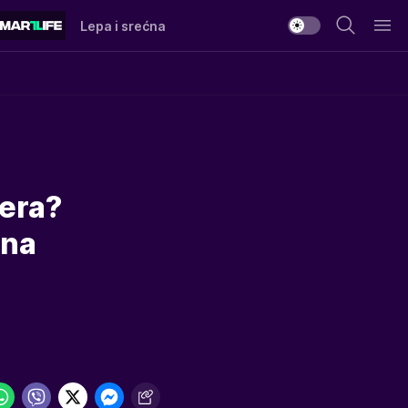
Lepa i srećna
dera?
 na