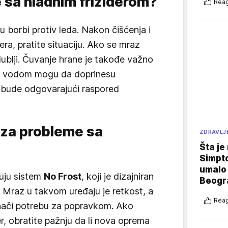
 sa hladnim frižiderom?
Reag
 u borbi protiv leda. Nakon čišćenja i
era, pratite situaciju. Ako se mraz
ublji. Čuvanje hrane je takođe važno
ata vodom mogu da doprinesu
 bude odgovarajući raspored
za probleme sa
ZDRAVLJ
Šta je
Simpto
umalo 
čuju sistem
No Frost
, koji je dizajniran
Beogr
. Mraz u takvom uređaju je retkost, a
Reag
znači potrebu za popravkom. Ako
er, obratite pažnju da li nova oprema