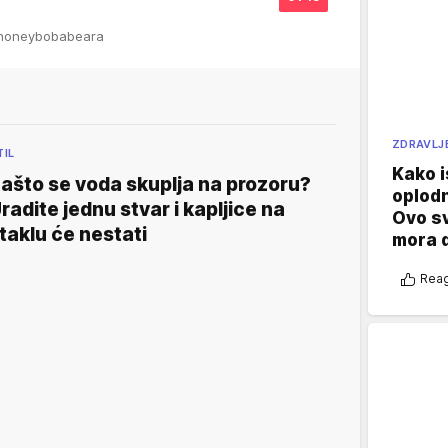
@honeybobabeara
ZDRAVLJ
TIL
Kako i
ašto se voda skuplja na prozoru?
oplod
radite jednu stvar i kapljice na
Ovo s
taklu će nestati
mora 
Reag