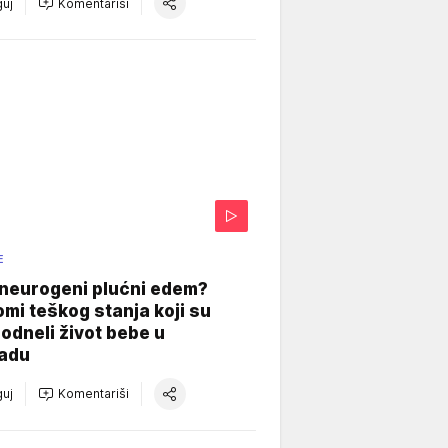
uj
Komentariši
E
 neurogeni plućni edem?
mi teškog stanja koji su
odneli život bebe u
adu
uj
Komentariši