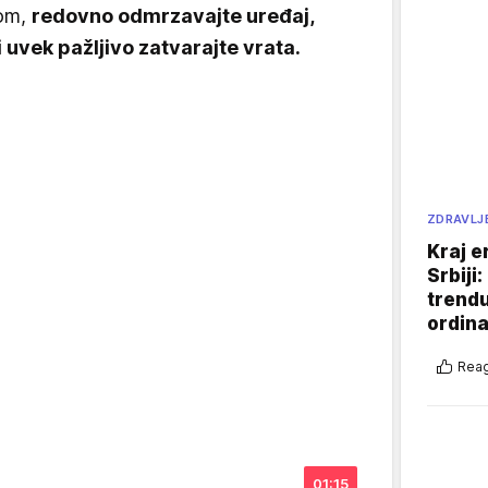
nom,
redovno odmrzavajte uređaj,
i uvek pažljivo zatvarajte vrata.
ZDRAVLJ
Kraj e
Srbiji
trend
ordina
Reag
01:15