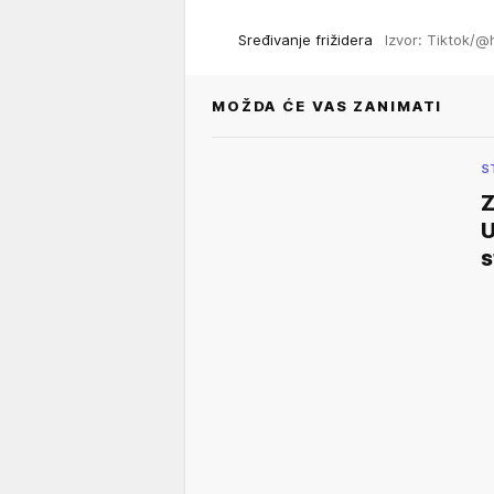
Sređivanje frižidera
Izvor: Tiktok/
MOŽDA ĆE VAS ZANIMATI
S
Z
U
s