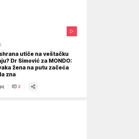
E
shrana utiče na veštačku
nju? Dr Simović za MONDO:
vaka žena na putu začeća
da zna
uj
2