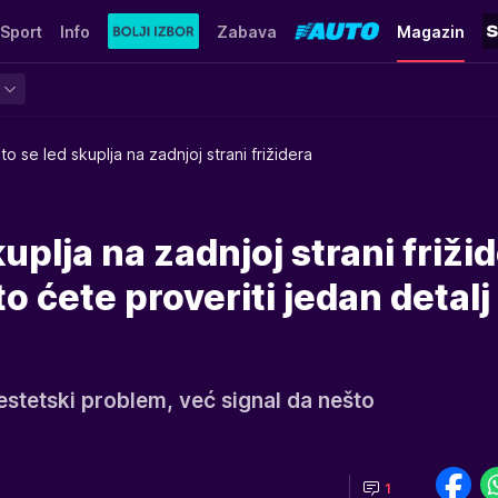
Sport
Info
Zabava
Magazin
to se led skuplja na zadnjoj strani frižidera
uplja na zadnjoj strani friži
o ćete proveriti jedan detalj
 estetski problem, već signal da nešto
1