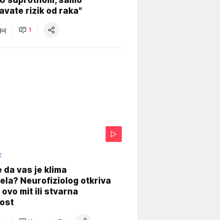
vate rizik od raka"
uj
1
E
e da vas je klima
ela? Neurofiziolog otkriva
e ovo mit ili stvarna
ost