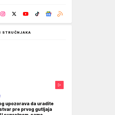
I STRUČNJAKA
E
og upozorava da uradite
stvar pre prvog gutljaja
"U suprotnom, samo