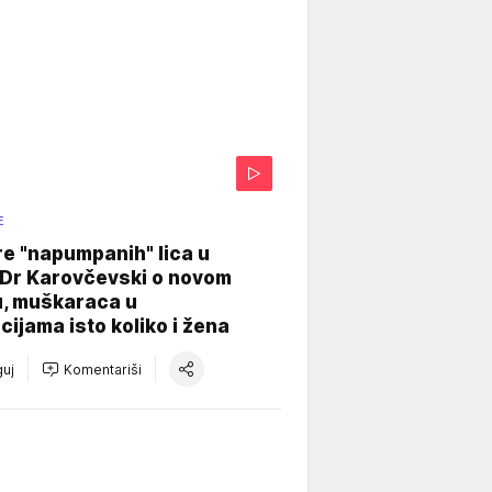
E
re "napumpanih" lica u
: Dr Karovčevski o novom
u, muškaraca u
cijama isto koliko i žena
uj
Komentariši