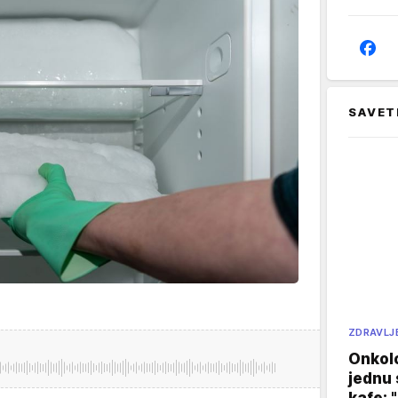
SAVET
ZDRAVLJ
Onkol
jednu 
kafe: 