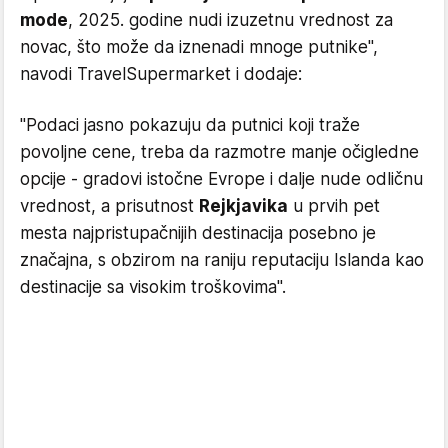
mode
, 2025. godine nudi izuzetnu vrednost za
novac, što može da iznenadi mnoge putnike",
navodi TravelSupermarket i dodaje:
"Podaci jasno pokazuju da putnici koji traže
povoljne cene, treba da razmotre manje očigledne
opcije - gradovi istočne Evrope i dalje nude odličnu
vrednost, a prisutnost
Rejkjavika
u prvih pet
mesta najpristupačnijih destinacija posebno je
značajna, s obzirom na raniju reputaciju Islanda kao
destinacije sa visokim troškovima".