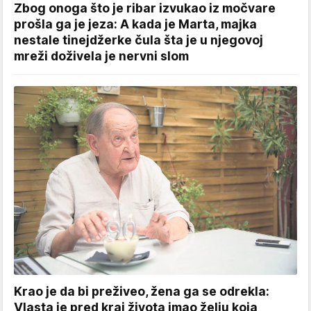
Zbog onoga što je ribar izvukao iz močvare
prošla ga je jeza: A kada je Marta, majka
nestale tinejdžerke čula šta je u njegovoj
mreži doživela je nervni slom
Krao je da bi preživeo, žena ga se odrekla:
Vlasta je pred kraj života imao želju koja