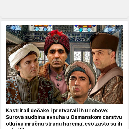
Kastrirali dečake i pretvarali ih u robove:
Surova sudbina evnuha u Osmanskom carstvu
otkriva mračnu stranu harema, evo zašto su ih