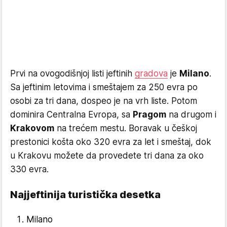
Prvi na ovogodišnjoj listi jeftinih
gradova
je
Milano
.
Sa jeftinim letovima i smeštajem za 250 evra po
osobi za tri dana, dospeo je na vrh liste. Potom
dominira Centralna Evropa, sa
Pragom
na drugom i
Krakovom
na trećem mestu. Boravak u češkoj
prestonici košta oko 320 evra za let i smeštaj, dok
u Krakovu možete da provedete tri dana za oko
330 evra.
Najjeftinija turistička desetka
Milano