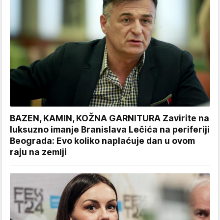
BAZEN, KAMIN, KOŽNA GARNITURA Zavirite na
luksuzno imanje Branislava Lečića na periferiji
Beograda: Evo koliko naplaćuje dan u ovom
raju na zemlji