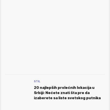
STIL
20 najlepših prolećnih lokacija u
Srbiji: Nećete znati šta pre da
izaberete sa liste svetskog putnika