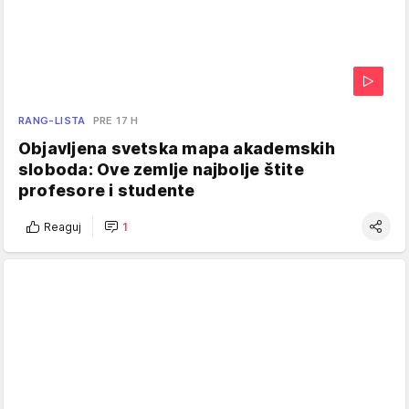
RANG-LISTA
PRE 17 H
Objavljena svetska mapa akademskih
sloboda: Ove zemlje najbolje štite
profesore i studente
Reaguj
1