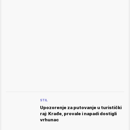
STIL
Upozorenje za putovanje u turistički
raj: Krađe, provale i napadi dostigli
vrhunac