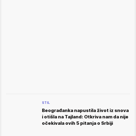
STIL
Beograđanka napustila život iz snova
i otišla na Tajland: Otkriva nam da nije
očekivala ovih 5 pitanja o Srbiji