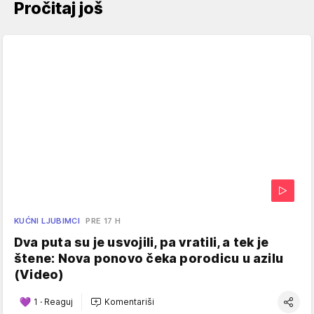
Pročitaj još
KUĆNI LJUBIMCI
PRE 17 H
Dva puta su je usvojili, pa vratili, a tek je
štene: Nova ponovo čeka porodicu u azilu
(Video)
1
·
Reaguj
Komentariši