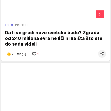
FOTO
PRE 18 H
Da li se gradi novo svetsko čudo? Zgrada
od 240 miliona evra ne liči ni na šta što ste
do sada videli
2
·
Reaguj
1