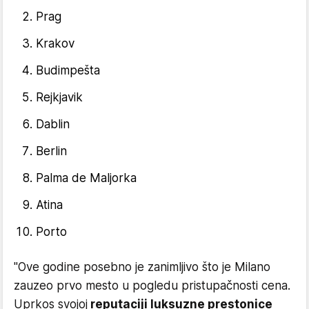
Prag
Krakov
Budimpešta
Rejkjavik
Dablin
Berlin
Palma de Maljorka
Atina
Porto
"Ove godine posebno je zanimljivo što je Milano
zauzeo prvo mesto u pogledu pristupačnosti cena.
Uprkos svojoj
reputaciji luksuzne prestonice