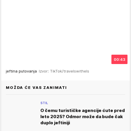
00:43
jeftina putovanja
Izvor: TikTok/travelswithels
MOŽDA ĆE VAS ZANIMATI
STIL
O čemu turističke agencije ćute pred
leto 2025? Odmor može da bude čak
duplo jeftiniji