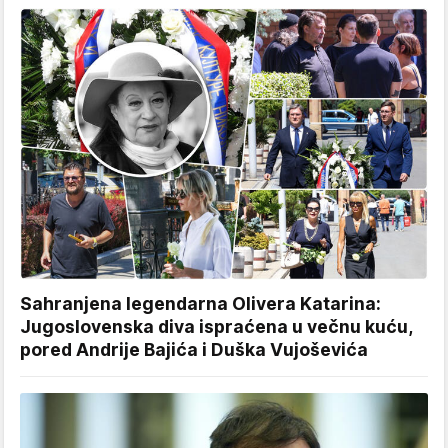
Sahranjena legendarna Olivera Katarina:
Jugoslovenska diva ispraćena u večnu kuću,
pored Andrije Bajića i Duška Vujoševića