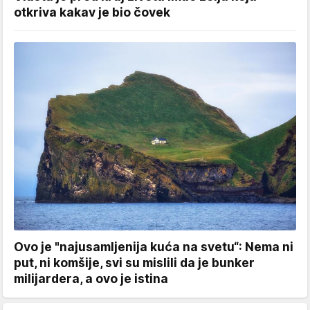
otkriva kakav je bio čovek
Ovo je "najusamljenija kuća na svetu“: Nema ni
put, ni komšije, svi su mislili da je bunker
milijardera, a ovo je istina