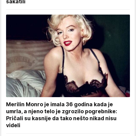
sakatili
Merilin Monro je imala 36 godina kada je
umrla, a njeno telo je zgrozilo pogrebnike:
Pričali su kasnije da tako nešto nikad nisu
videli