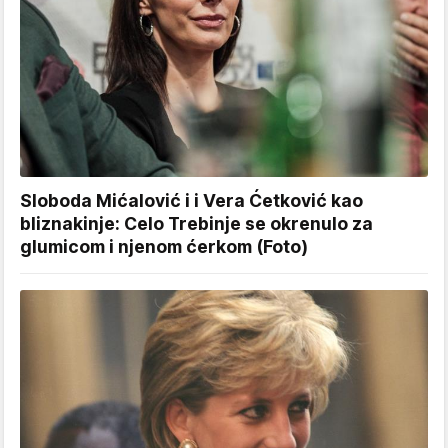
Sloboda Mićalović i i Vera Ćetković kao
bliznakinje: Celo Trebinje se okrenulo za
glumicom i njenom ćerkom (Foto)