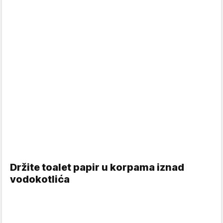
Držite toalet papir u korpama iznad
vodokotlića