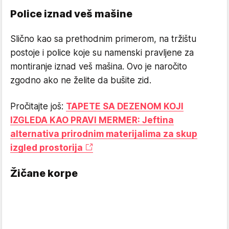
Police iznad veš mašine
Slično kao sa prethodnim primerom, na tržištu
postoje i police koje su namenski pravljene za
montiranje iznad veš mašina. Ovo je naročito
zgodno ako ne želite da bušite zid.
Pročitajte još:
TAPETE SA DEZENOM KOJI
IZGLEDA KAO PRAVI MERMER: Jeftina
alternativa prirodnim materijalima za skup
izgled prostorija
Žičane korpe