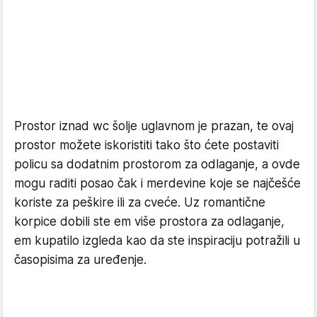
Prostor iznad wc šolje uglavnom je prazan, te ovaj
prostor možete iskoristiti tako što ćete postaviti
policu sa dodatnim prostorom za odlaganje, a ovde
mogu raditi posao čak i merdevine koje se najčešće
koriste za peškire ili za cveće. Uz romantične
korpice dobili ste em više prostora za odlaganje,
em kupatilo izgleda kao da ste inspiraciju potražili u
časopisima za uređenje.