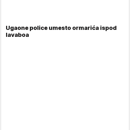
Ugaone police umesto ormarića ispod
lavaboa