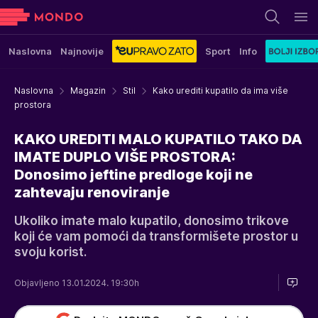
Naslovna
Najnovije
Sport
Info
Naslovna
Magazin
Stil
Kako urediti kupatilo da ima više
prostora
KAKO UREDITI MALO KUPATILO TAKO DA
IMATE DUPLO VIŠE PROSTORA:
Donosimo jeftine predloge koji ne
zahtevaju renoviranje
Ukoliko imate malo kupatilo, donosimo trikove
koji će vam pomoći da transformišete prostor u
svoju korist.
Objavljeno 13.01.2024. 19:30h