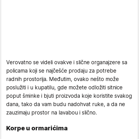
Verovatno se videli ovakve i slične organajzere sa
policama koji se najčešće prodaju za potrebe
radnih prostorija. Međutim, ovako nešto može
poslužiti i u kupatilu, gde možete odložiti sitnice
poput šminke i bjuti proizvoda koje koristite svakog
dana, tako da vam budu nadohvat ruke, a da ne
zauzimaju prostor na lavabou i slično.
Korpe u ormarićima