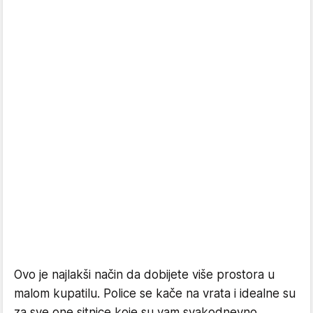
Ovo je najlakši način da dobijete više prostora u
malom kupatilu. Police se kače na vrata i idealne su
za sve one sitnice koje su vam svakodnevno