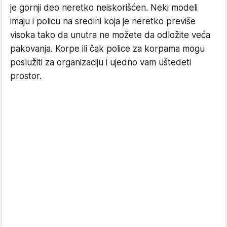
je gornji deo neretko neiskorišćen. Neki modeli
imaju i policu na sredini koja je neretko previše
visoka tako da unutra ne možete da odložite veća
pakovanja. Korpe ili čak police za korpama mogu
poslužiti za organizaciju i ujedno vam uštedeti
prostor.