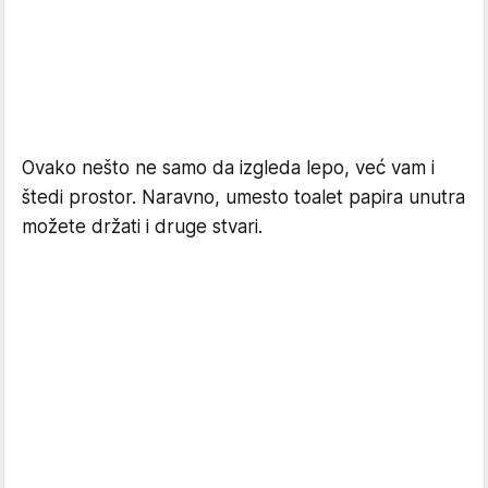
Ovako nešto ne samo da izgleda lepo, već vam i
štedi prostor. Naravno, umesto toalet papira unutra
možete držati i druge stvari.