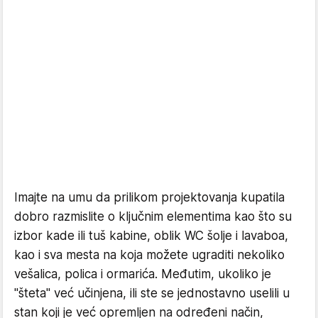
Imajte na umu da prilikom projektovanja kupatila
dobro razmislite o ključnim elementima kao što su
izbor kade ili tuš kabine, oblik WC šolje i lavaboa,
kao i sva mesta na koja možete ugraditi nekoliko
vešalica, polica i ormarića. Međutim, ukoliko je
"šteta" već učinjena, ili ste se jednostavno uselili u
stan koji je već opremljen na određeni način,