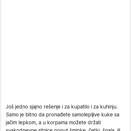
Još jedno sjajno rešenje i za kupatilo i za kuhinju.
Samo je bitno da pronađete samolepljive kuke sa
jačim lepkom, a u korpama možete držati
svakodnevne sitnice poput šminke, četki, šnala, ili