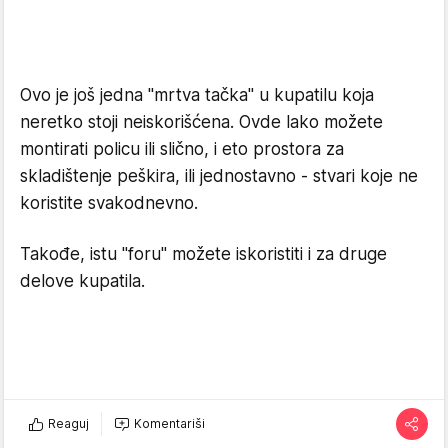
Ovo je još jedna "mrtva tačka" u kupatilu koja
neretko stoji neiskorišćena. Ovde lako možete
montirati policu ili slično, i eto prostora za
skladištenje peškira, ili jednostavno - stvari koje ne
koristite svakodnevno.
Takođe, istu "foru" možete iskoristiti i za druge
delove kupatila.
Reaguj
Komentariši