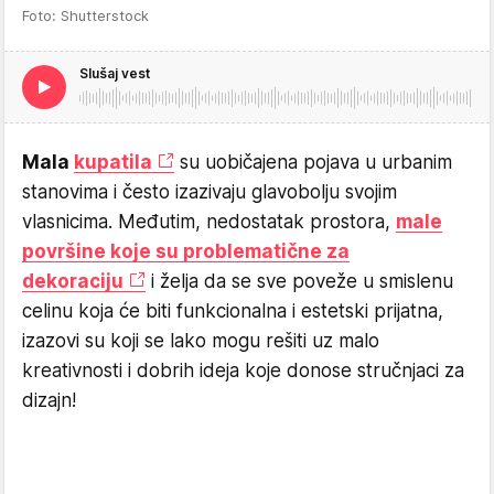
Foto: Shutterstock
Slušaj vest
Mala
kupatila
su uobičajena pojava u urbanim
stanovima i često izazivaju glavobolju svojim
vlasnicima. Međutim, nedostatak prostora,
male
površine koje su problematične za
dekoraciju
i želja da se sve poveže u smislenu
celinu koja će biti funkcionalna i estetski prijatna,
izazovi su koji se lako mogu rešiti uz malo
kreativnosti i dobrih ideja koje donose stručnjaci za
dizajn!