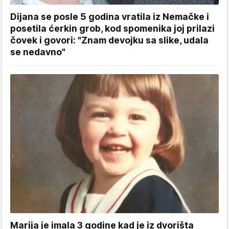
Dijana se posle 5 godina vratila iz Nemačke i
posetila ćerkin grob, kod spomenika joj prilazi
čovek i govori: "Znam devojku sa slike, udala
se nedavno"
Marija je imala 3 godine kad je iz dvorišta