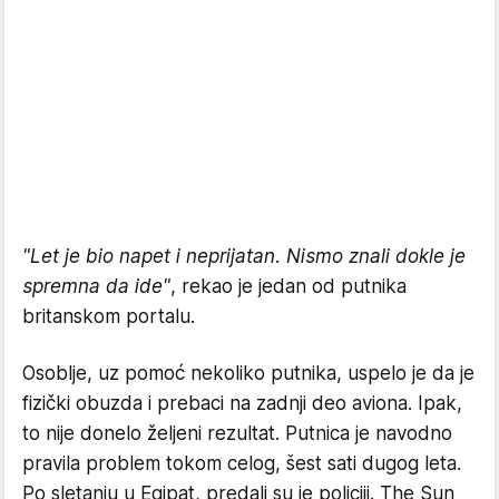
"Let je bio napet i neprijatan. Nismo znali dokle je
spremna da ide"
, rekao je jedan od putnika
britanskom portalu.
Osoblje, uz pomoć nekoliko putnika, uspelo je da je
fizički obuzda i prebaci na zadnji deo aviona. Ipak,
to nije donelo željeni rezultat. Putnica je navodno
pravila problem tokom celog, šest sati dugog leta.
Po sletanju u Egipat, predali su je policiji. The Sun