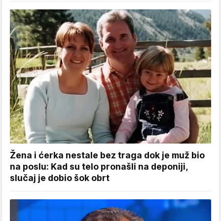
Žena i ćerka nestale bez traga dok je muž bio
na poslu: Kad su telo pronašli na deponiji,
slučaj je dobio šok obrt