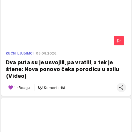
KUĆNI LJUBIMCI
05.08.2026.
Dva puta su je usvojili, pa vratili, a tek je
štene: Nova ponovo čeka porodicu u azilu
(Video)
1
·
Reaguj
Komentariši