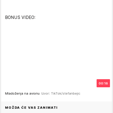
BONUS VIDEO:
00:16
Mladoženja na avionu
Izvor: TikTok/stefanbejic
MOŽDA ĆE VAS ZANIMATI