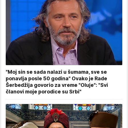
"Moj sin se sada nalazi u šumama, sve se
ponavlja posle 50 godina" Ovako je Rade
Šerbedžija govorio za vreme "Oluje": "Svi
članovi moje porodice su Srbi"