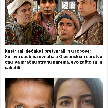
Kastrirali dečake i pretvarali ih u robove:
Surova sudbina evnuha u Osmanskom carstvu
otkriva mračnu stranu harema, evo zašto su ih
sakatili