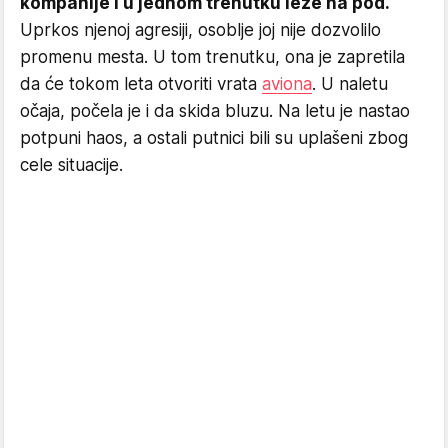
kompanije i u jednom trenutku leže na pod.
Uprkos njenoj agresiji, osoblje joj nije dozvolilo
promenu mesta. U tom trenutku, ona je zapretila
da će tokom leta otvoriti vrata
aviona
. U naletu
očaja, počela je i da skida bluzu. Na letu je nastao
potpuni haos, a ostali putnici bili su uplašeni zbog
cele situacije.