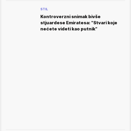
STIL
Kontroverzni snimak bivše
stjuardese Emiratesa: "Stvari koje
nećete videti kao putnik"