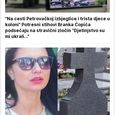
"Na cesti Petrovačkoj izbjeglice i trista djece u
koloni" Potresni stihovi Branka Ćopića
podsećaju na stravični zločin "Djetinjstvo su
mi ukrali..."