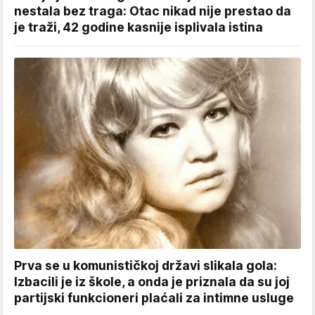
nestala bez traga: Otac nikad nije prestao da
je traži, 42 godine kasnije isplivala istina
Prva se u komunističkoj državi slikala gola:
Izbacili je iz škole, a onda je priznala da su joj
partijski funkcioneri plaćali za intimne usluge