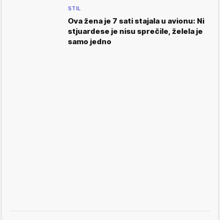
STIL
Ova žena je 7 sati stajala u avionu: Ni
stjuardese je nisu sprečile, želela je
samo jedno