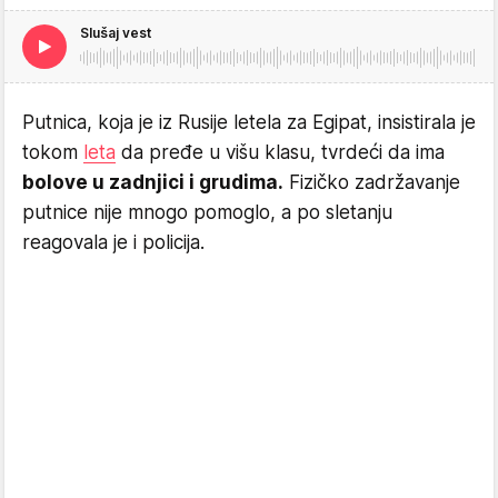
Slušaj vest
Putnica, koja je iz Rusije letela za Egipat, insistirala je
tokom
leta
da pređe u višu klasu, tvrdeći da ima
bolove u zadnjici i grudima.
Fizičko zadržavanje
putnice nije mnogo pomoglo, a po sletanju
reagovala je i policija.