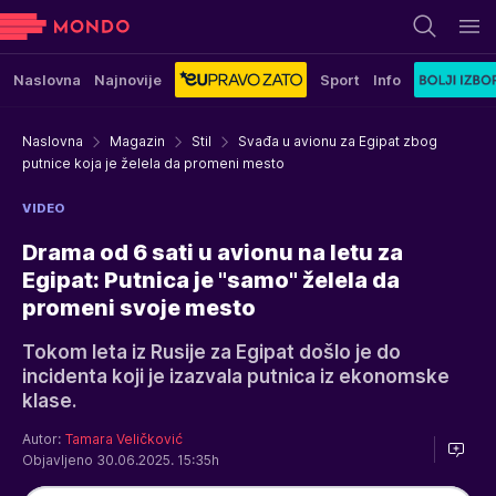
Naslovna
Najnovije
Sport
Info
Naslovna
Magazin
Stil
Svađa u avionu za Egipat zbog
putnice koja je želela da promeni mesto
VIDEO
Drama od 6 sati u avionu na letu za
Egipat: Putnica je "samo" želela da
promeni svoje mesto
Tokom leta iz Rusije za Egipat došlo je do
incidenta koji je izazvala putnica iz ekonomske
klase.
Autor:
Tamara Veličković
Objavljeno 30.06.2025. 15:35h