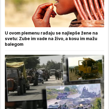
U ovom plemenu rađaju se najlepše žene na
svetu: Zube im vade na živo, a kosu im mažu
balegom