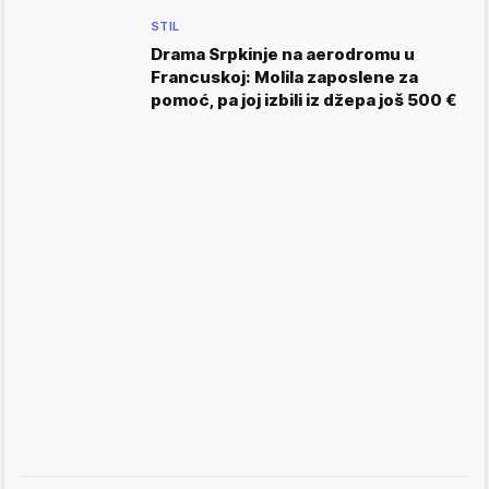
STIL
Drama Srpkinje na aerodromu u
Francuskoj: Molila zaposlene za
pomoć, pa joj izbili iz džepa još 500 €