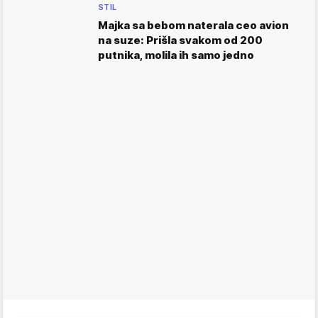
STIL
Majka sa bebom naterala ceo avion
na suze: Prišla svakom od 200
putnika, molila ih samo jedno