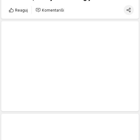
Reaguj
Komentariši