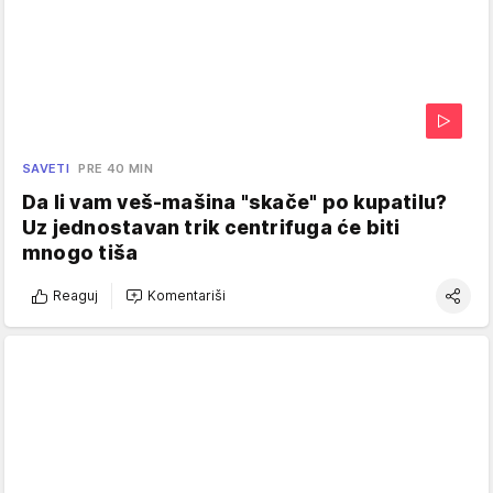
SAVETI
PRE 40 MIN
Da li vam veš-mašina "skače" po kupatilu?
Uz jednostavan trik centrifuga će biti
mnogo tiša
Reaguj
Komentariši