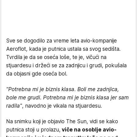
Sve se dogodilo za vreme leta avio-kompanije
Aeroflot, kada je putnica ustala sa svog sedišta.
Tvrdila je da se oseća loše, te je, vičući na
stjuardesu i držeći se za zadnjicu i grudi, pokušala
da objasni gde oseća bol.
"Potrebna mi je biznis klasa. Boli me zadnjica,
bole me grudi. Potrebna mi je biznis klasa jer sam
radila"
, navodno je vikala na stjuardesu.
Na snimku koji je objavio The Sun, vidi se kako
putnica stoji u prolazu,
viče na osoblje avio-