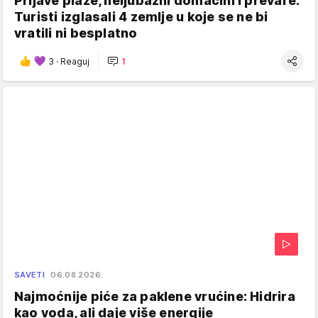
Prljave plaže, neljubazni domaćini i prevare:
Turisti izglasali 4 zemlje u koje se ne bi
vratili ni besplatno
3
·
Reaguj
1
SAVETI
06.08.2026.
Najmoćnije piće za paklene vrućine: Hidrira
kao voda, ali daje više energije