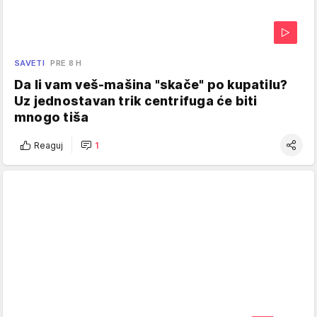
SAVETI
PRE 8 H
Da li vam veš-mašina "skače" po kupatilu?
Uz jednostavan trik centrifuga će biti
mnogo tiša
Reaguj
1