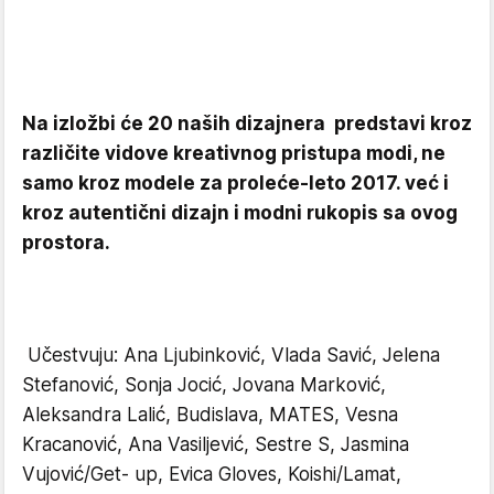
Na izložbi će 20 naših dizajnera predstavi kroz
različite vidove kreativnog pristupa modi, ne
samo kroz modele za proleće-leto 2017. već i
kroz autentični dizajn i modni rukopis sa ovog
prostora.
Učestvuju: Ana Ljubinković, Vlada Savić, Jelena
Stefanović, Sonja Jocić, Jovana Marković,
Aleksandra Lalić, Budislava, MATES, Vesna
Kracanović, Ana Vasiljević, Sestre S, Jasmina
Vujović/Get- up, Evica Gloves, Koishi/Lamat,