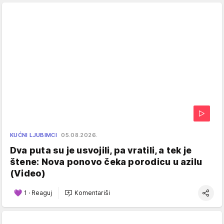
KUĆNI LJUBIMCI
05.08.2026.
Dva puta su je usvojili, pa vratili, a tek je
štene: Nova ponovo čeka porodicu u azilu
(Video)
1
·
Reaguj
Komentariši