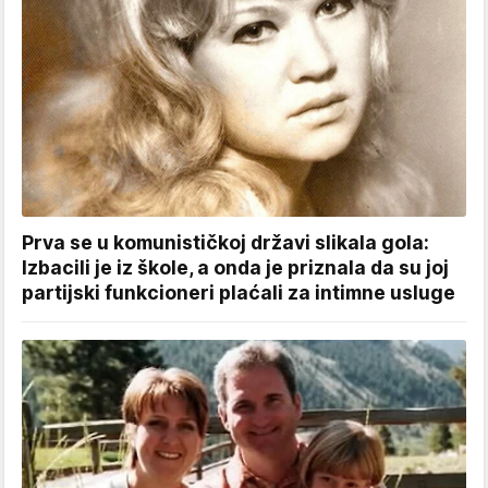
Prva se u komunističkoj državi slikala gola:
Izbacili je iz škole, a onda je priznala da su joj
partijski funkcioneri plaćali za intimne usluge