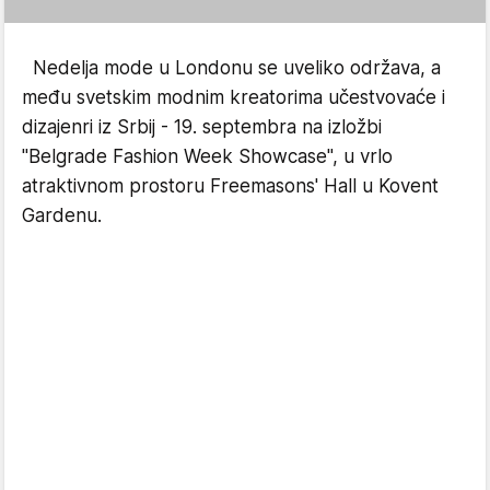
Nedelja mode u Londonu se uveliko održava, a
među svetskim modnim kreatorima učestvovaće i
dizajenri iz Srbij - 19. septembra na izložbi
"Belgrade Fashion Week Showcase", u vrlo
atraktivnom prostoru Freemasons' Hall u Kovent
Gardenu.