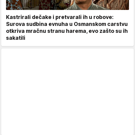
Kastrirali dečake i pretvarali ih u robove:
Surova sudbina evnuha u Osmanskom carstvu
otkriva mračnu stranu harema, evo zašto su ih
sakatili