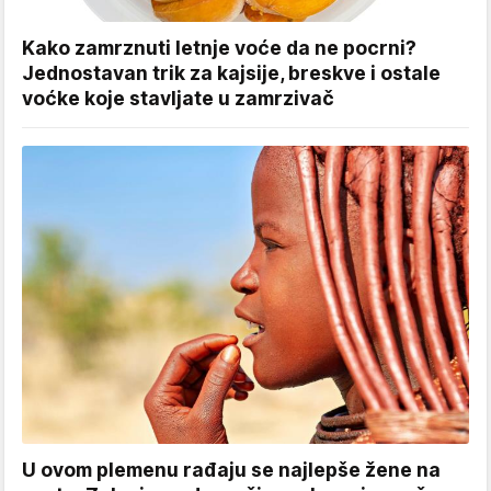
Kako zamrznuti letnje voće da ne pocrni?
Jednostavan trik za kajsije, breskve i ostale
voćke koje stavljate u zamrzivač
U ovom plemenu rađaju se najlepše žene na