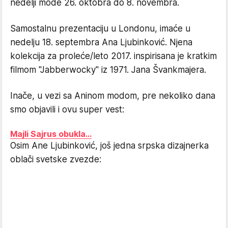
nedelji mode 26. oktobra do 8. novembra.
Samostalnu prezentaciju u Londonu, imaće u
nedelju 18. septembra Ana Ljubinković. Njena
kolekcija za proleće/leto 2017. inspirisana je kratkim
filmom "Jabberwocky" iz 1971. Jana Švankmajera.
Inače, u vezi sa Aninom modom, pre nekoliko dana
smo objavili i ovu super vest:
Majli Sajrus obukla...
Osim Ane Ljubinković, još jedna srpska dizajnerka
oblači svetske zvezde: