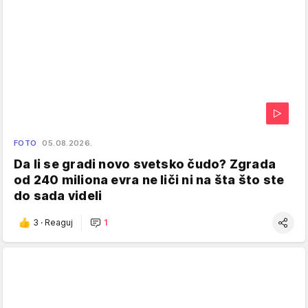
FOTO
05.08.2026.
Da li se gradi novo svetsko čudo? Zgrada
od 240 miliona evra ne liči ni na šta što ste
do sada videli
3
·
Reaguj
1