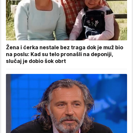
Žena i ćerka nestale bez traga dok je muž bio
na poslu: Kad su telo pronašli na deponiji,
slučaj je dobio šok obrt