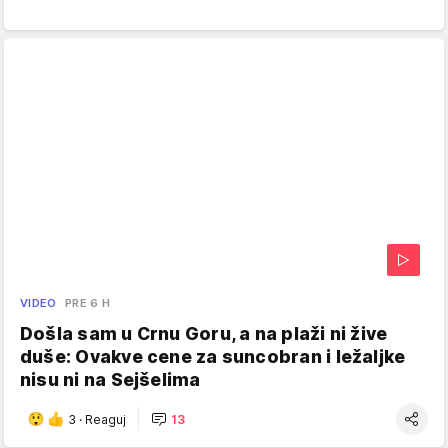
VIDEO
PRE 6 H
Došla sam u Crnu Goru, a na plaži ni žive
duše: Ovakve cene za suncobran i ležaljke
nisu ni na Sejšelima
3
·
Reaguj
13