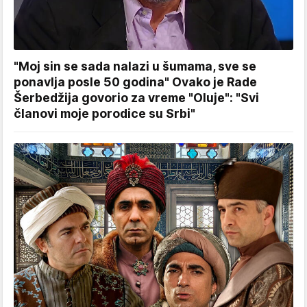
"Moj sin se sada nalazi u šumama, sve se
ponavlja posle 50 godina" Ovako je Rade
Šerbedžija govorio za vreme "Oluje": "Svi
članovi moje porodice su Srbi"