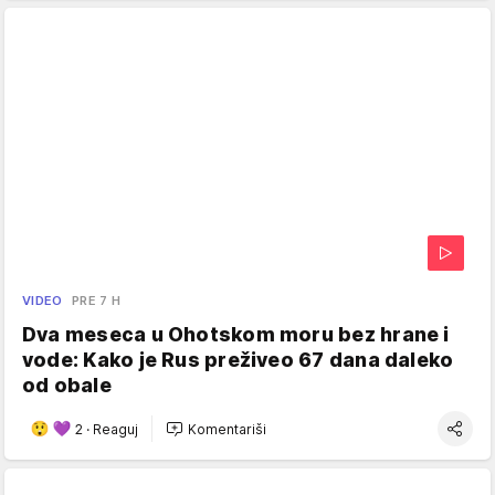
VIDEO
PRE 7 H
Dva meseca u Ohotskom moru bez hrane i
vode: Kako je Rus preživeo 67 dana daleko
od obale
2
·
Reaguj
Komentariši