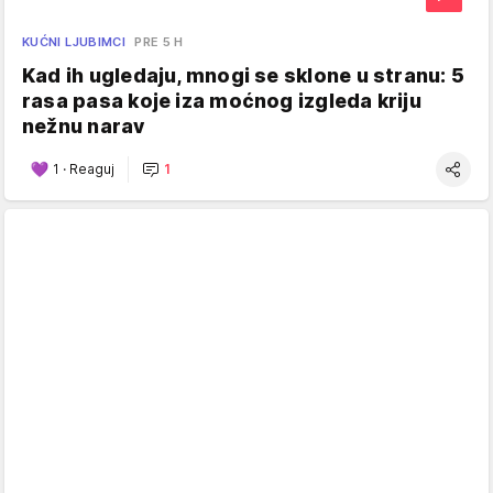
KUĆNI LJUBIMCI
PRE 5 H
Kad ih ugledaju, mnogi se sklone u stranu: 5
rasa pasa koje iza moćnog izgleda kriju
nežnu narav
1
·
Reaguj
1