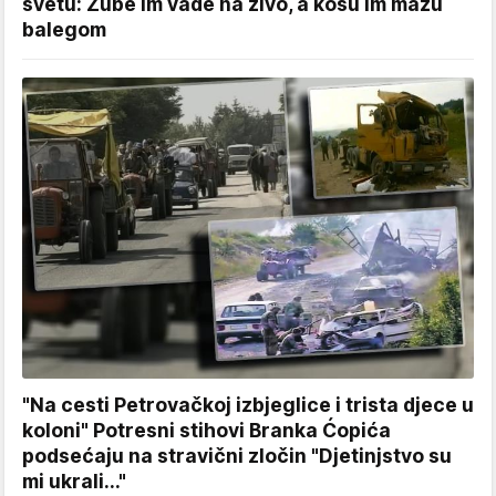
svetu: Zube im vade na živo, a kosu im mažu
balegom
"Na cesti Petrovačkoj izbjeglice i trista djece u
koloni" Potresni stihovi Branka Ćopića
podsećaju na stravični zločin "Djetinjstvo su
mi ukrali..."