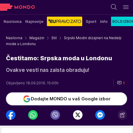
Naslovna
Najnovije
Sport
Info
Naslovna
Magazin
Stil
Srpski Modni dizajneri na Nedelji
mode u Londonu
Čestitamo: Srpska moda u Londonu
Ovakve vesti nas zaista obraduju!
Objavljeno 18.09.2016. 15:00h
1
Dodajte MONDO u vaš Google izbor