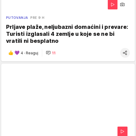
PUTOVANJA
PRE 9 H
Prljave plaže, neljubazni domaćini i prevare:
Turisti izglasali 4 zemlje u koje se ne bi
vratili ni besplatno
4
·
Reaguj
11