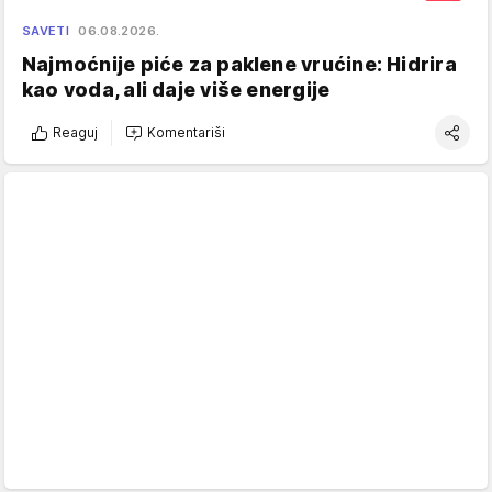
SAVETI
06.08.2026.
Najmoćnije piće za paklene vrućine: Hidrira
kao voda, ali daje više energije
Reaguj
Komentariši