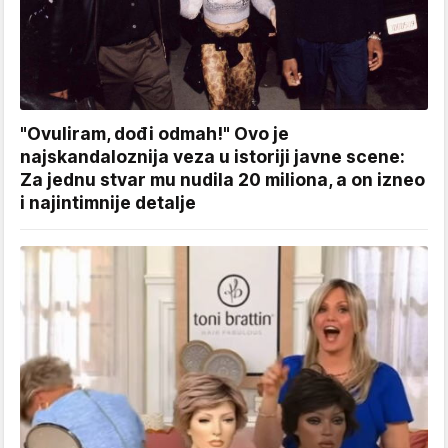
"Ovuliram, dođi odmah!" Ovo je
najskandaloznija veza u istoriji javne scene:
Za jednu stvar mu nudila 20 miliona, a on izneo
i najintimnije detalje