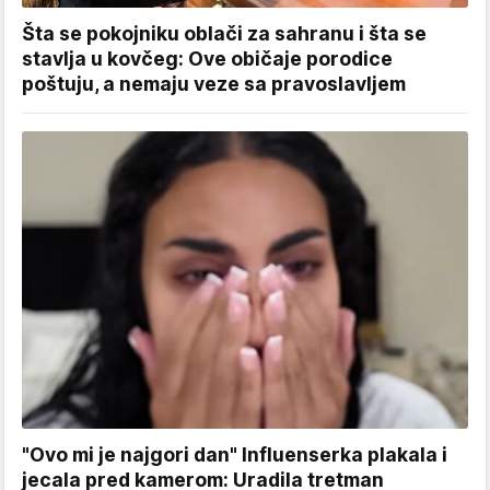
Šta se pokojniku oblači za sahranu i šta se
stavlja u kovčeg: Ove običaje porodice
poštuju, a nemaju veze sa pravoslavljem
"Ovo mi je najgori dan" Influenserka plakala i
jecala pred kamerom: Uradila tretman