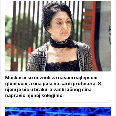
Muškarci su čeznuli za našom najlepšom
glumicom, a ona pala na šarm profesora: S
njom je bio u braku, a vanbračnog sina
napravio njenoj koleginici