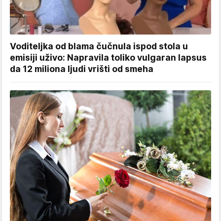
Voditeljka od blama čučnula ispod stola u
emisiji uživo: Napravila toliko vulgaran lapsus
da 12 miliona ljudi vrišti od smeha