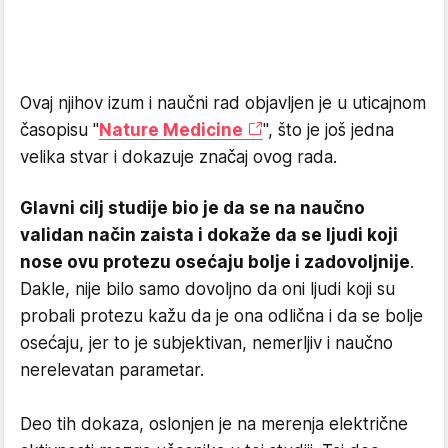
Ovaj njihov izum i naučni rad objavljen je u uticajnom
časopisu "
Nature Medicine
", što je još jedna
velika stvar i dokazuje značaj ovog rada.
Glavni cilj studije bio je da se na naučno
validan način zaista i dokaže da se ljudi koji
nose ovu protezu osećaju bolje i zadovoljnije
.
Dakle, nije bilo samo dovoljno da oni ljudi koji su
probali protezu kažu da je ona odlična i da se bolje
osećaju, jer to je subjektivan, nemerljiv i naučno
nerelevatan parametar.
Deo tih dokaza, oslonjen je na merenja električne