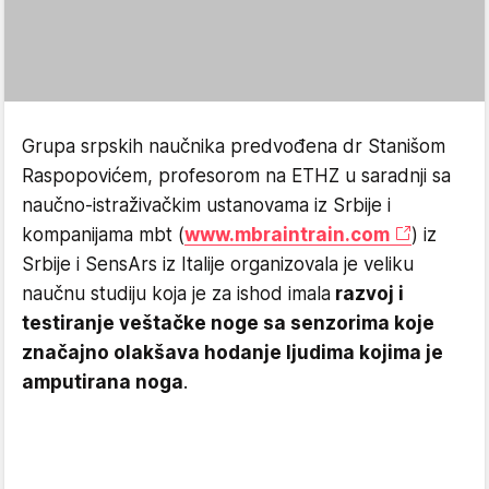
Grupa srpskih naučnika predvođena dr Stanišom
Raspopovićem, profesorom na ETHZ u saradnji sa
naučno-istraživačkim ustanovama iz Srbije i
kompanijama mbt (
www.mbraintrain.com
) iz
Srbije i SensArs iz Italije organizovala je veliku
naučnu studiju koja je za ishod imala
razvoj i
testiranje veštačke noge sa senzorima koje
značajno olakšava hodanje ljudima kojima je
amputirana noga
.