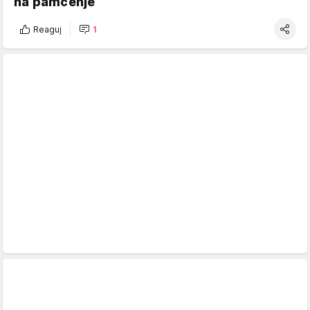
na pamćenje
Reaguj
1