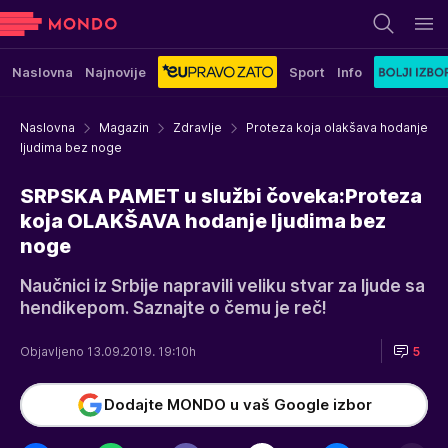
Naslovna
Najnovije
Sport
Info
Naslovna
Magazin
Zdravlje
Proteza koja olakšava hodanje
ljudima bez noge
SRPSKA PAMET u službi čoveka:Proteza
koja OLAKŠAVA hodanje ljudima bez
noge
Naučnici iz Srbije napravili veliku stvar za ljude sa
hendikepom. Saznajte o čemu je reč!
Objavljeno 13.09.2019. 19:10h
5
Dodajte MONDO u vaš Google izbor