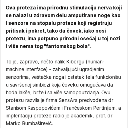
Ova proteza ima prirodnu stimulaciju nerva koji
se nalazi u zdravom delu amputirane noge kao
I senzore na stopalu proteze koji registruju
pritisak i pokret, tako da čovek, iako nosi
protezu, ima potpuno prirodni osećaj u toj nozi
i više nema tog "fantomskog bola"
.
To je, zapravo, nešto nalik Kiborgu (human-
machine interface) - zahvaljujući ugradjenim
senzorima, veštačka noga i ostatak tela funkcionišu
u savršenoj simbiozi koja čoveku omugućava da
hoda lakše, brže i sa više samopouzdanja. Ovu
protezu razvila je firma SensArs predvođena dr
Stanišom Raspopovićem i Frančeskom Pertinijem, a
implentaciju proteze radio je akademik, prof. dr
Marko Bumbaširević.