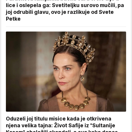
lice i oslepela ga: Svetiteljku surovo mučili, pa
joj odrubili glavu, ovo je razlikuje od Svete
Petke
Oduzeli joj titulu misice kada je otkrivena
njena velika tajna: Život Safije iz "Sultanije