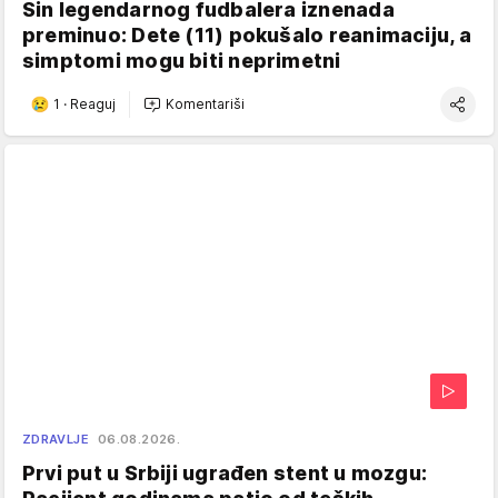
Sin legendarnog fudbalera iznenada
preminuo: Dete (11) pokušalo reanimaciju, a
simptomi mogu biti neprimetni
1
·
Reaguj
Komentariši
ZDRAVLJE
06.08.2026.
Prvi put u Srbiji ugrađen stent u mozgu: