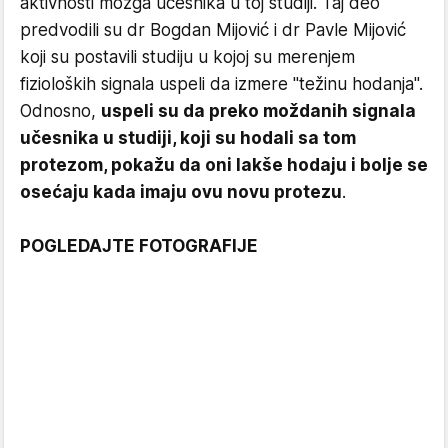
aktivnosti mozga učesnika u toj studiji. Taj deo
predvodili su dr Bogdan Mijović i dr Pavle Mijović
koji su postavili studiju u kojoj su merenjem
fizioloških signala uspeli da izmere "težinu hodanja".
Odnosno,
uspeli su da preko moždanih signala
učesnika u studiji, koji su hodali sa tom
protezom, pokažu da oni lakše hodaju i bolje se
osećaju kada imaju ovu novu protezu
.
POGLEDAJTE FOTOGRAFIJE