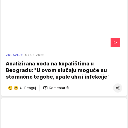
ZDRAVLJE
07.08.2026.
Analizirana voda na kupalištima u
Beogradu: "U ovom slučaju moguće su
stomačne tegobe, upale uha i infekcije"
4
·
Reaguj
Komentariši