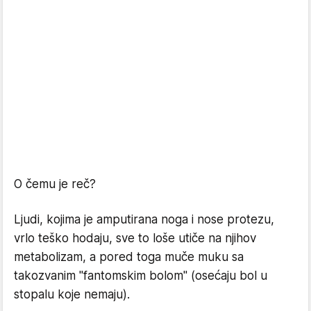
O čemu je reč?
Ljudi, kojima je amputirana noga i nose protezu,
vrlo teško hodaju, sve to loše utiče na njihov
metabolizam, a pored toga muče muku sa
takozvanim "fantomskim bolom" (osećaju bol u
stopalu koje nemaju).