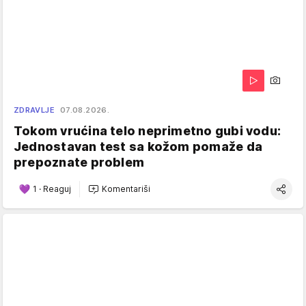
ZDRAVLJE
07.08.2026.
Tokom vrućina telo neprimetno gubi vodu:
Jednostavan test sa kožom pomaže da
prepoznate problem
1
·
Reaguj
Komentariši