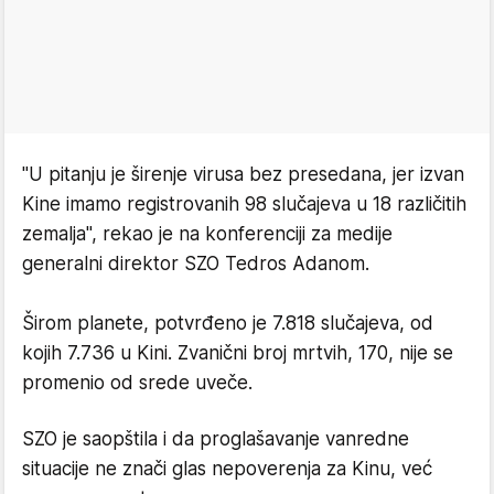
"U pitanju je širenje virusa bez presedana, jer izvan
Kine imamo registrovanih 98 slučajeva u 18 različitih
zemalja", rekao je na konferenciji za medije
generalni direktor SZO Tedros Adanom.
Širom planete, potvrđeno je 7.818 slučajeva, od
kojih 7.736 u Kini. Zvanični broj mrtvih, 170, nije se
promenio od srede uveče.
SZO je saopštila i da proglašavanje vanredne
situacije ne znači glas nepoverenja za Kinu, već