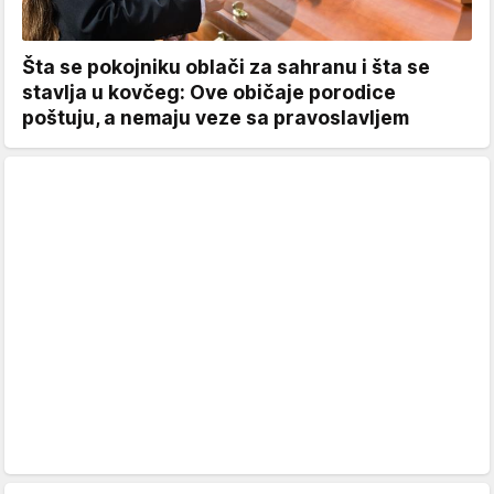
Šta se pokojniku oblači za sahranu i šta se
stavlja u kovčeg: Ove običaje porodice
poštuju, a nemaju veze sa pravoslavljem