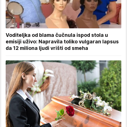
Voditeljka od blama čučnula ispod stola u
emisiji uživo: Napravila toliko vulgaran lapsus
da 12 miliona ljudi vrišti od smeha