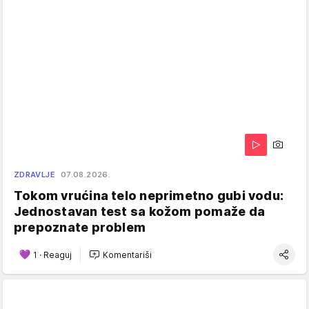
ZDRAVLJE
07.08.2026.
Tokom vrućina telo neprimetno gubi vodu:
Jednostavan test sa kožom pomaže da
prepoznate problem
1
·
Reaguj
Komentariši