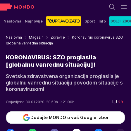
Naslovna
Najnovije
Sport
Info
Naslovna
Magazin
Zdravlje
Koronavirus coronavirus SZO
globalna vanredna situacija
KORONAVIRUS: SZO proglasila
[globalnu vanrednu situaciju]!
Svetska zdravstvena organizacija proglasila je
globalnu vanrednu situaciju povodom situacije s
koronavirusom!
Objavljeno 30.01.2020. 20:59h
→ 21:00h
29
Dodajte MONDO u vaš Google izbor