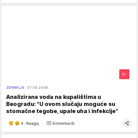
ZDRAVLJE
07.08.2026.
Analizirana voda na kupalištima u
Beogradu: "U ovom slučaju moguće su
stomačne tegobe, upale uha i infekcije"
4
·
Reaguj
Komentariši