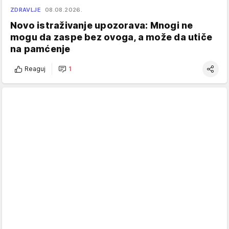
ZDRAVLJE
08.08.2026.
Novo istraživanje upozorava: Mnogi ne
mogu da zaspe bez ovoga, a može da utiče
na pamćenje
Reaguj
1