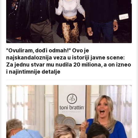
"Ovuliram, dođi odmah!" Ovo je
najskandaloznija veza u istoriji javne scene:
Za jednu stvar mu nudila 20 miliona, a on izneo
i najintimnije detalje