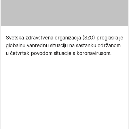
Svetska zdravstvena organizacija (SZO) proglasila je
globalnu vanrednu situaciju na sastanku održanom
u četvrtak povodom situacije s koronavirusom.