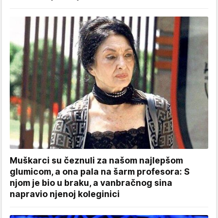
Muškarci su čeznuli za našom najlepšom
glumicom, a ona pala na šarm profesora: S
njom je bio u braku, a vanbračnog sina
napravio njenoj koleginici