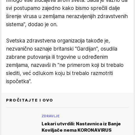
mnogo više slučajeva širom sveta. Sada je važno da
svi postupamo zajedno kako bismo sprečili dalje
širenje virusa u zemljama nerazvijenijih zdravstvenih
sistema", dodao je on.
Svetska zdravstvena organizacija takođe je,
nezvanično saznaje britanski "Gardijan", osudila
zabrane putovanja ili trgovine u određenim
zemljama, nazvavši ih "ne primerom koji bi trebalo
slediti, već odlukom koju bi trebalo razmotriti
ispočetka".
PROČITAJTE I OVO
ZDRAVLJE
Lekari utvrdili: Nastavnica iz Banje
Koviljače nema KORONAVIRUS