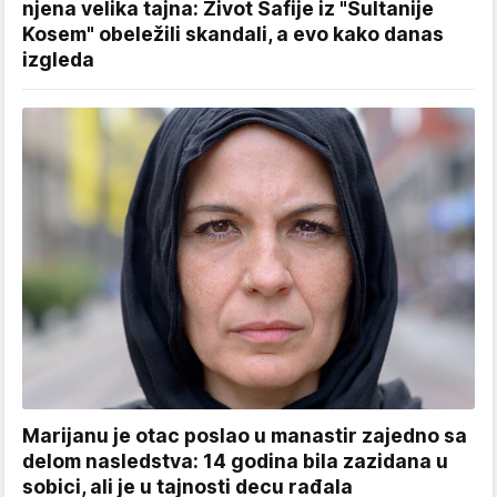
njena velika tajna: Život Safije iz "Sultanije
Kosem" obeležili skandali, a evo kako danas
izgleda
Marijanu je otac poslao u manastir zajedno sa
delom nasledstva: 14 godina bila zazidana u
sobici, ali je u tajnosti decu rađala