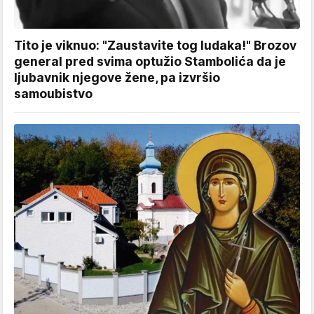
Tito je viknuo: "Zaustavite tog ludaka!" Brozov
general pred svima optužio Stambolića da je
ljubavnik njegove žene, pa izvršio
samoubistvo