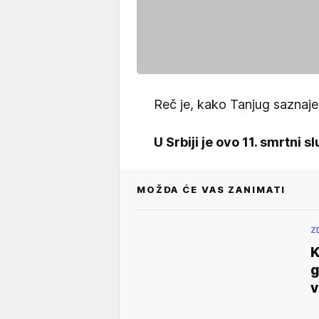
Reč je, kako Tanjug saznaje
U Srbiji je ovo 11. smrtni 
MOŽDA ĆE VAS ZANIMATI
Z
K
g
v