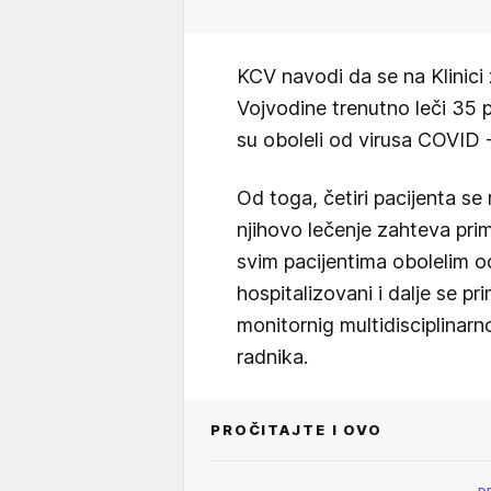
KCV navodi da se na Klinici 
Vojvodine trenutno leči 35 
su oboleli od virusa COVID -
Od toga, četiri pacijenta se
njihovo lečenje zahteva pri
svim pacijentima obolelim o
hospitalizovani i dalje se 
monitornig multidisciplinarn
radnika.
PROČITAJTE I OVO