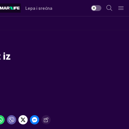
Lepa i srećna
 iz