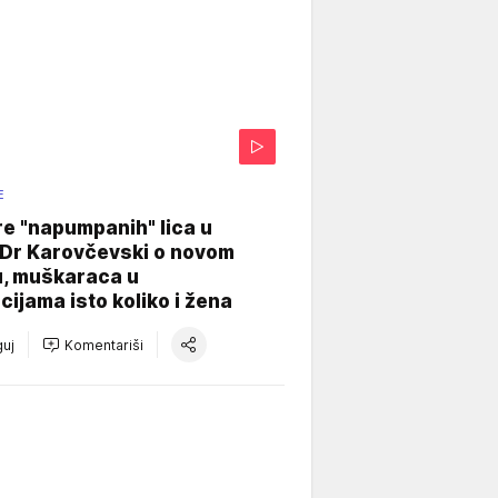
E
re "napumpanih" lica u
: Dr Karovčevski o novom
u, muškaraca u
cijama isto koliko i žena
uj
Komentariši