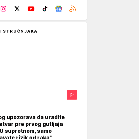
I STRUČNJAKA
E
og upozorava da uradite
stvar pre prvog gutljaja
"U suprotnom, samo
vate rizik od raka"