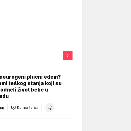
E
 neurogeni plućni edem?
mi teškog stanja koji su
odneli život bebe u
adu
uj
Komentariši