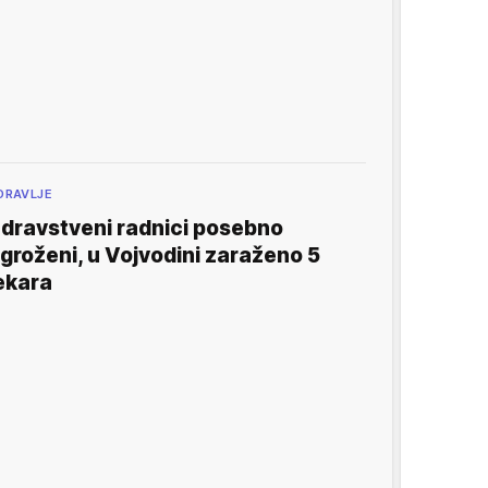
DRAVLJE
dravstveni radnici posebno
groženi, u Vojvodini zaraženo 5
ekara