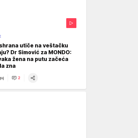
E
shrana utiče na veštačku
nju? Dr Simović za MONDO:
vaka žena na putu začeća
da zna
uj
2