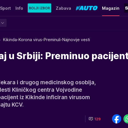
Sport
Info
Zabava
Magazin
Kikinda-Korona virus-Preminuli-Najnovije vesti
aj u Srbiji: Preminuo pacijent
 lekara i drugog medicinskog osoblja,
olesti Kliničkog centra Vojvodine
acijent iz Kikinde inficiran virusom
sajtu KCV.
129