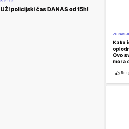
RUŠTVO
UŽI policijski čas DANAS od 15h!
ZDRAVLJ
Kako i
oplod
Ovo s
mora 
Reag