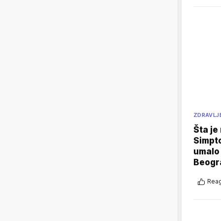
ZDRAVLJ
Šta je
Simpto
umalo 
Beogr
Reag