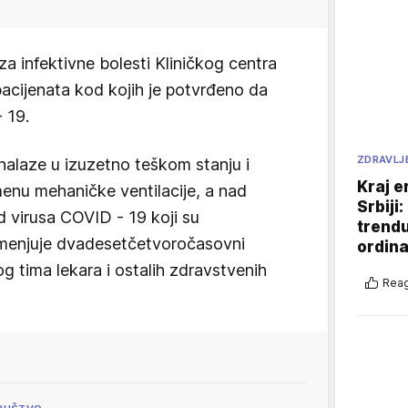
za infektivne bolesti Kliničkog centra
pacijenata kod kojih je potvrđeno da
 19.
ZDRAVLJ
 nalaze u izuzetno teškom stanju i
Kraj e
menu mehaničke ventilacije, a nad
Srbiji
d virusa COVID - 19 koji su
trend
primenjuje dvadesetčetvoročasovni
ordina
og tima lekara i ostalih zdravstvenih
Reag