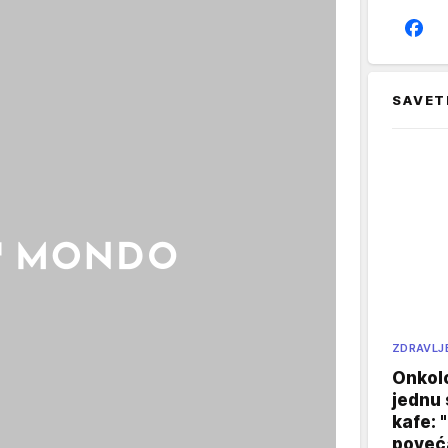
SAVET
ZDRAVLJ
Onkol
jednu 
kafe: 
poveća