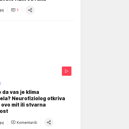
uj
1
E
e da vas je klima
ela? Neurofiziolog otkriva
e ovo mit ili stvarna
ost
uj
Komentariši