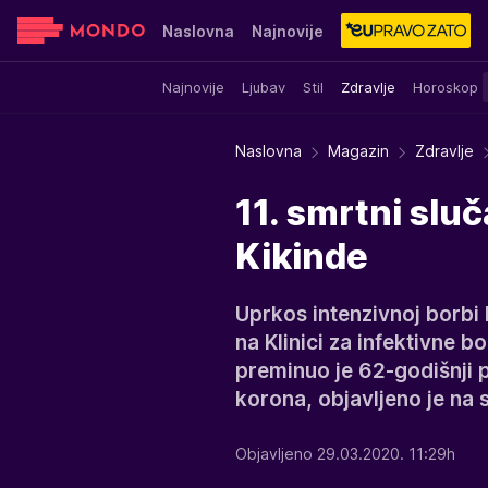
Naslovna
Najnovije
Najnovije
Ljubav
Stil
Zdravlje
Horoskop
Sensa
Stvar ukusa
Yumama
Naslovna
Magazin
Zdravlje
11. smrtni sluč
Kikinde
Uprkos intenzivnoj borbi
na Klinici za infektivne b
preminuo je 62-godišnji p
korona, objavljeno je na 
Objavljeno 29.03.2020. 11:29h