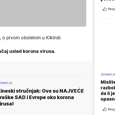
Reag
, o prvom obolelom u Kikindi.
slučaj usled korona virusa.
ZDRAVLJ
Mislit
DRAVLJE
razbol
ineski stručnjak: Ovo su NAJVEĆE
da li j
reške SAD i Evrope oko korona
opasn
irusa!
Reag