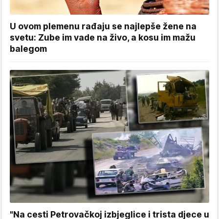
U ovom plemenu rađaju se najlepše žene na
svetu: Zube im vade na živo, a kosu im mažu
balegom
"Na cesti Petrovačkoj izbjeglice i trista djece u