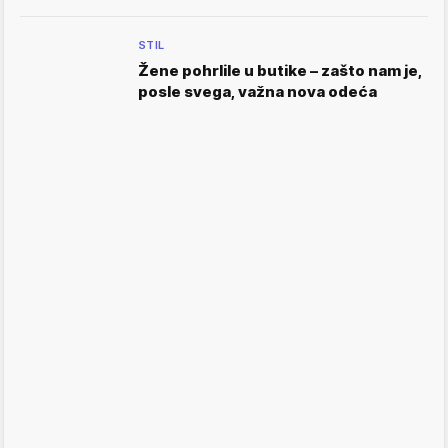
STIL
Žene pohrlile u butike – zašto nam je,
posle svega, važna nova odeća