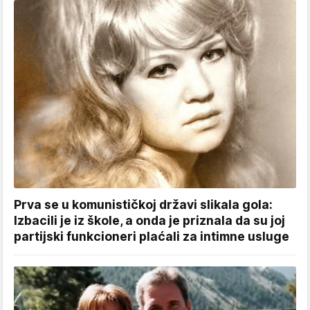
Prva se u komunističkoj državi slikala gola:
Izbacili je iz škole, a onda je priznala da su joj
partijski funkcioneri plaćali za intimne usluge