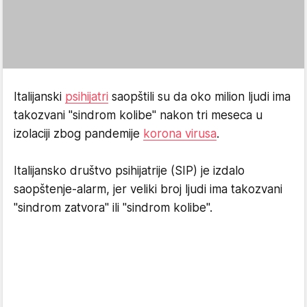
Italijanski
psihijatri
saopštili su da oko milion ljudi ima
takozvani "sindrom kolibe" nakon tri meseca u
izolaciji zbog pandemije
korona virusa
.
Italijansko društvo psihijatrije (SIP) je izdalo
saopštenje-alarm, jer veliki broj ljudi ima takozvani
"sindrom zatvora" ili "sindrom kolibe".