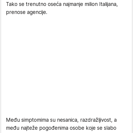
Tako se trenutno oseća najmanje milion Italijana,
prenose agencije.
Među simptomima su nesanica, razdražljivost, a
među najteže pogođenima osobe koje se slabo