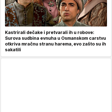
Kastrirali dečake i pretvarali ih u robove:
Surova sudbina evnuha u Osmanskom carstvu
otkriva mračnu stranu harema, evo zašto su ih
sakatili