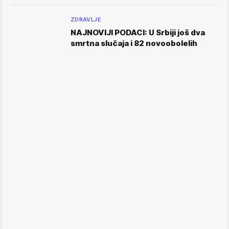
ZDRAVLJE
NAJNOVIJI PODACI: U Srbiji još dva
smrtna slučaja i 82 novoobolelih