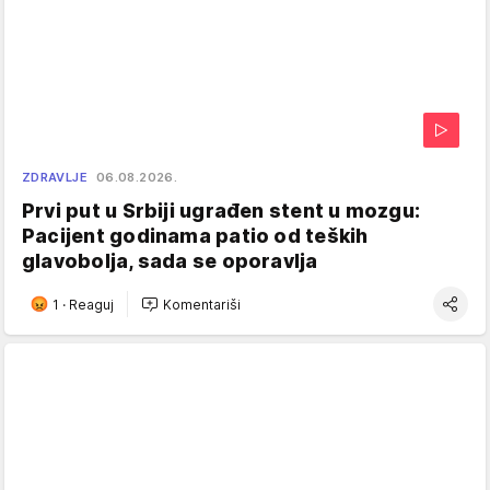
ZDRAVLJE
06.08.2026.
Prvi put u Srbiji ugrađen stent u mozgu:
Pacijent godinama patio od teških
glavobolja, sada se oporavlja
1
·
Reaguj
Komentariši