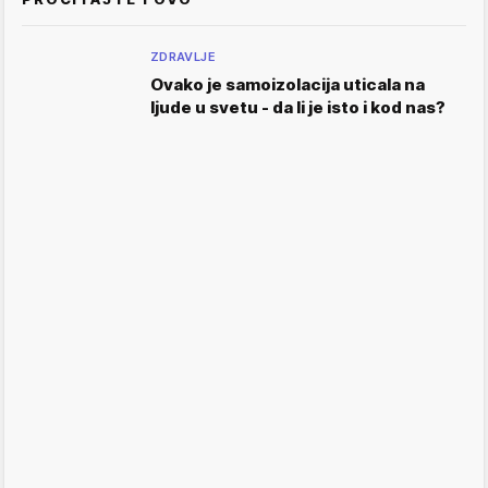
ZDRAVLJE
Ovako je samoizolacija uticala na
ljude u svetu - da li je isto i kod nas?