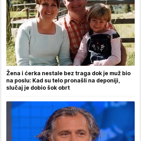
Žena i ćerka nestale bez traga dok je muž bio
na poslu: Kad su telo pronašli na deponiji,
slučaj je dobio šok obrt