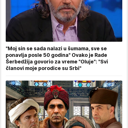
"Moj sin se sada nalazi u šumama, sve se
ponavlja posle 50 godina" Ovako je Rade
Šerbedžija govorio za vreme "Oluje": "Svi
članovi moje porodice su Srbi"