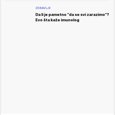
ZDRAVLJE
Da li je pametno "da se svi zarazimo"?
Evo šta kaže imunolog