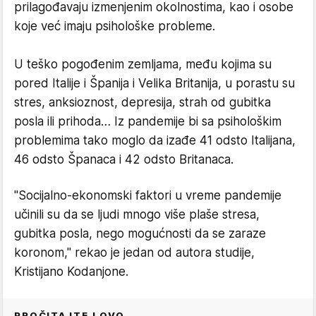
prilagođavaju izmenjenim okolnostima, kao i osobe
koje već imaju psihološke probleme.
U teško pogođenim zemljama, među kojima su
pored Italije i Španija i Velika Britanija, u porastu su
stres, anksioznost, depresija, strah od gubitka
posla ili prihoda… Iz pandemije bi sa psihološkim
problemima tako moglo da izađe 41 odsto Italijana,
46 odsto Španaca i 42 odsto Britanaca.
"Socijalno-ekonomski faktori u vreme pandemije
učinili su da se ljudi mnogo više plaše stresa,
gubitka posla, nego mogućnosti da se zaraze
koronom," rekao je jedan od autora studije,
Kristijano Kodanjone.
PROČITAJTE I OVO