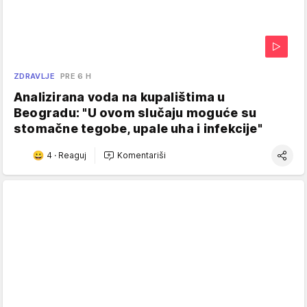
ZDRAVLJE
PRE 6 H
Analizirana voda na kupalištima u
Beogradu: "U ovom slučaju moguće su
stomačne tegobe, upale uha i infekcije"
4
·
Reaguj
Komentariši