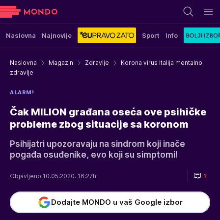
Naslovna
Najnovije
Sport
Info
Naslovna
Magazin
Zdravlje
Korona virus Italija mentalno
zdravlje
ALARM!
Čak MILION građana oseća ove psihičke
probleme zbog situacije sa koronom
Psihijatri upozoravaju na sindrom koji inače
pogađa osuđenike, evo koji su simptomi!
Objavljeno 10.05.2020. 16:27h
1
Dodajte MONDO u vaš Google izbor