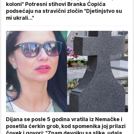
koloni" Potresni stihovi Branka Ćopića
podsećaju na stravični zločin "Djetinjstvo su
mi ukrali..."
Dijana se posle 5 godina vratila iz Nemačke i
posetila ćerkin grob, kod spomenika joj prilazi
čovek i govori: "Znam devojku sa slike, udala