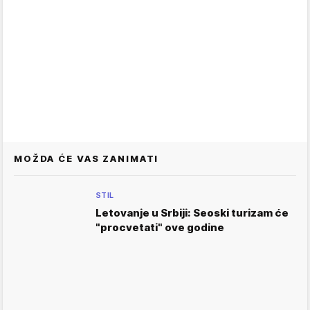
MOŽDA ĆE VAS ZANIMATI
STIL
Letovanje u Srbiji: Seoski turizam će
"procvetati" ove godine