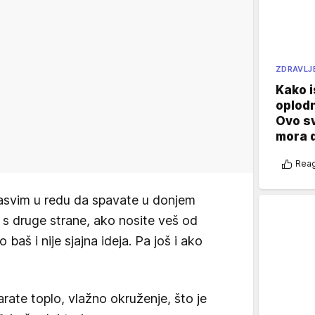
ZDRAVLJ
Kako i
oplod
Ovo s
mora 
Reag
sasvim u redu da spavate u donjem
 s druge strane, ako nosite veš od
 baš i nije sjajna ideja. Pa još i ako
rate toplo, vlažno okruženje, što je