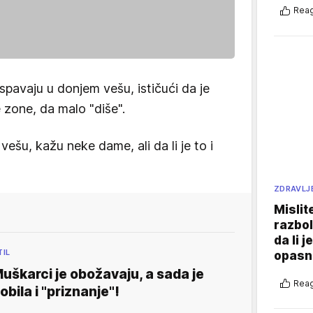
Reag
pavaju u donjem vešu, ističući da je
 zone, da malo "diše".
vešu, kažu neke dame, ali da li je to i
ZDRAVLJ
Mislit
razbol
da li j
TIL
opasn
uškarci je obožavaju, a sada je
Reag
obila i "priznanje"!