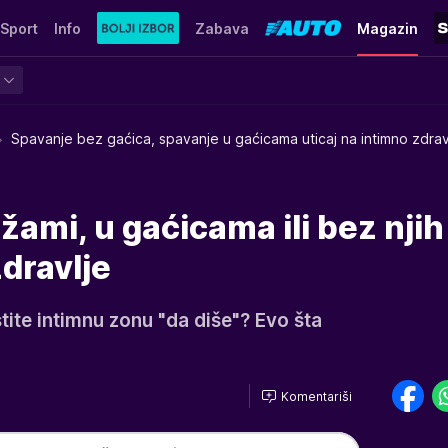
Sport
Info
Zabava
Magazin
Spavanje bez gaćica, spavanje u gaćicama uticaj na intimno zdrav
ami, u gaćicama ili bez njih 
zdravlje
stite intimnu zonu "da diše"? Evo šta
Komentariši