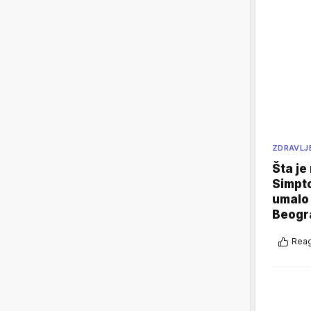
ZDRAVLJ
Šta je
Simpto
umalo 
Beogr
Reag