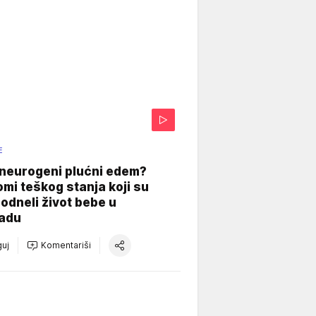
E
 neurogeni plućni edem?
mi teškog stanja koji su
odneli život bebe u
adu
uj
Komentariši