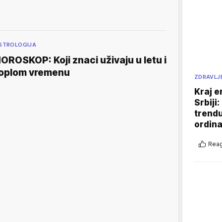
STROLOGIJA
OROSKOP: Koji znaci uživaju u letu i
oplom vremenu
ZDRAVLJ
Kraj e
Srbiji
trend
ordina
Reag