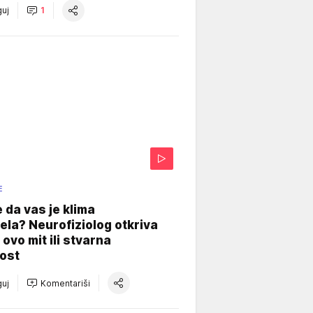
uj
1
E
e da vas je klima
ela? Neurofiziolog otkriva
e ovo mit ili stvarna
ost
uj
Komentariši