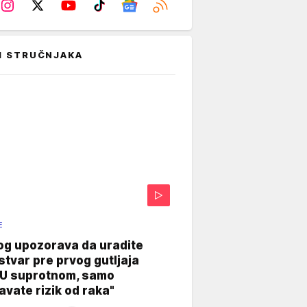
I STRUČNJAKA
E
og upozorava da uradite
stvar pre prvog gutljaja
"U suprotnom, samo
vate rizik od raka"