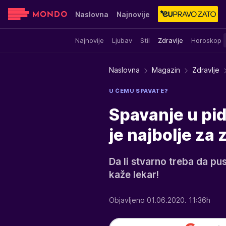
Naslovna
Najnovije
Najnovije
Ljubav
Stil
Zdravlje
Horoskop
Sensa
Stvar ukusa
Yumama
Naslovna
Magazin
Zdravlje
U ČEMU SPAVATE?
Spavanje u pidž
je najbolje za 
Da li stvarno treba da pu
kaže lekar!
Objavljeno 01.06.2020. 11:36h