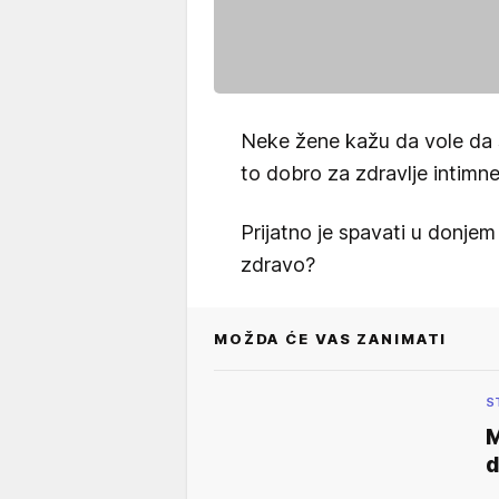
Neke žene kažu da vole da s
to dobro za zdravlje intimne
Prijatno je spavati u donjem 
zdravo?
MOŽDA ĆE VAS ZANIMATI
S
M
d