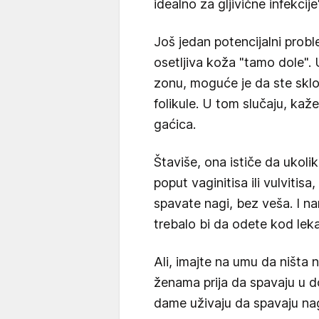
idealno za gljivične infekcij
Još jedan potencijalni prob
osetljiva koža "tamo dole". Uk
zonu, moguće je da ste skloni
folikule. U tom slučaju, kaž
gaćica.
Štaviše, ona ističe da ukoli
poput vaginitisa ili vulvitis
spavate nagi, bez veša. I n
trebalo bi da odete kod leka
Ali, imajte na umu da ništa 
ženama prija da spavaju u d
dame uživaju da spavaju nag