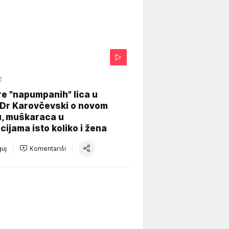
E
re "napumpanih" lica u
: Dr Karovčevski o novom
u, muškaraca u
cijama isto koliko i žena
uj
Komentariši