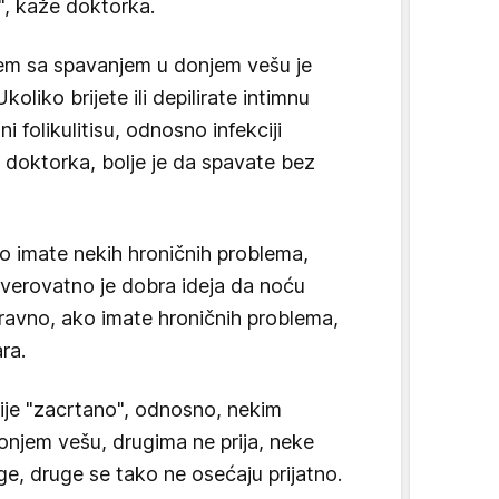
e", kaže doktorka.
lem sa spavanjem u donjem vešu je
oliko brijete ili depilirate intimnu
 folikulitisu, odnosno infekciji
e doktorka, bolje je da spavate bez
ko imate nekih hroničnih problema,
a, verovatno je dobra ideja da noću
aravno, ako imate hroničnih problema,
ra.
nije "zacrtano", odnosno, nekim
onjem vešu, drugima ne prija, neke
e, druge se tako ne osećaju prijatno.