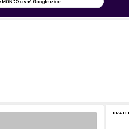
e MONDO u vaš Google izbor
PRATI