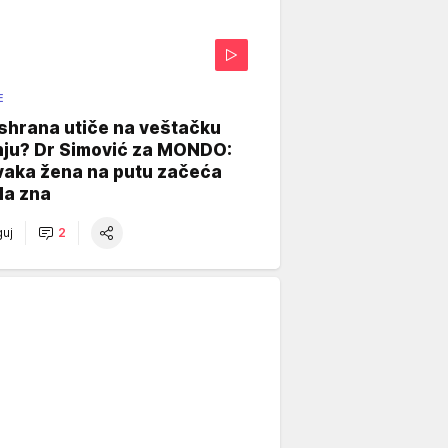
E
shrana utiče na veštačku
nju? Dr Simović za MONDO:
vaka žena na putu začeća
da zna
uj
2