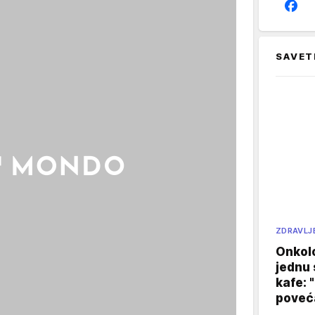
SAVET
ZDRAVLJ
Onkol
jednu 
kafe: 
poveća