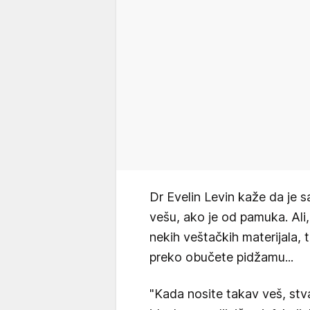
Dr Evelin Levin kaže da je 
vešu, ako je od pamuka. Ali,
nekih veštačkih materijala, to
preko obučete pidžamu...
"Kada nosite takav veš, stva