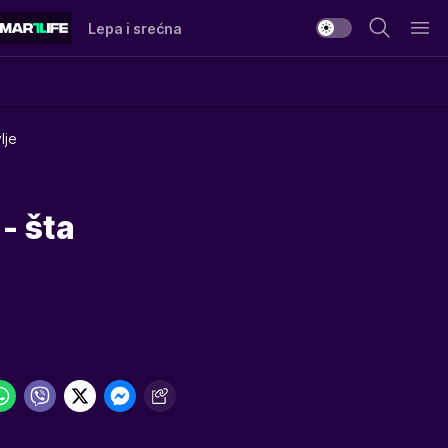
Lepa i srećna
lje
- šta