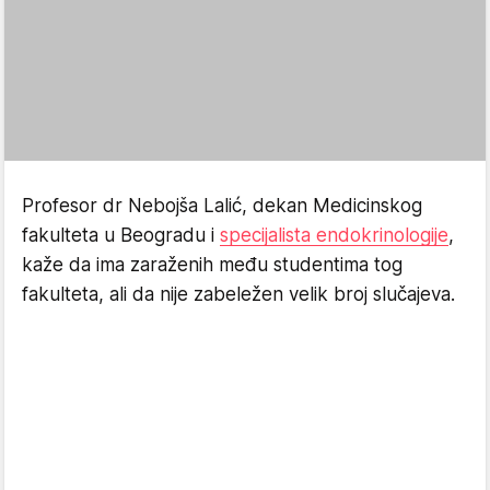
Profesor dr Nebojša Lalić, dekan Medicinskog
fakulteta u Beogradu i
specijalista endokrinologije
,
kaže da ima zaraženih među studentima tog
fakulteta, ali da nije zabeležen velik broj slučajeva.