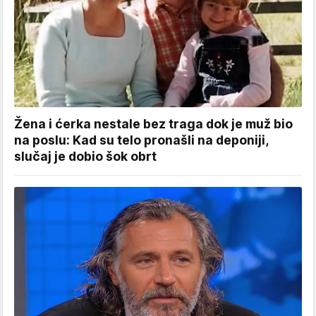
Žena i ćerka nestale bez traga dok je muž bio
na poslu: Kad su telo pronašli na deponiji,
slučaj je dobio šok obrt