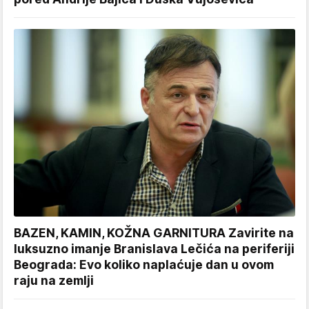
BAZEN, KAMIN, KOŽNA GARNITURA Zavirite na
luksuzno imanje Branislava Lečića na periferiji
Beograda: Evo koliko naplaćuje dan u ovom
raju na zemlji