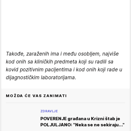
Takođe, zaraženih ima i među osobljem, najviše
kod onih sa kliničkih predmeta koji su radili sa
kovid pozitivnim pacijentima i kod onih koji rade u
dijagnostičkim laboratorijama.
MOŽDA ĆE VAS ZANIMATI
ZDRAVLJE
POVERENJE građana u Krizni štab je
POLJULJANO: "Neka se ne sekiraju..."