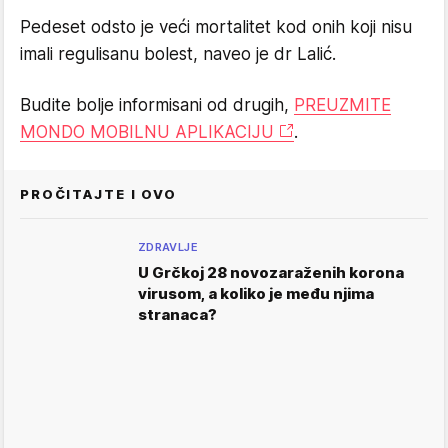
Pedeset odsto je veći mortalitet kod onih koji nisu
imali regulisanu bolest, naveo je dr Lalić.
Budite bolje informisani od drugih,
PREUZMITE
MONDO MOBILNU APLIKACIJU
.
PROČITAJTE I OVO
ZDRAVLJE
U Grčkoj 28 novozaraženih korona
virusom, a koliko je među njima
stranaca?