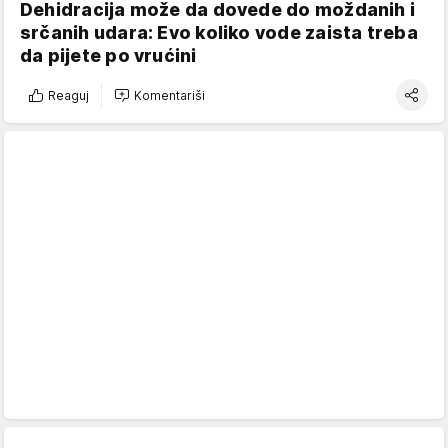
Dehidracija može da dovede do moždanih i
srčanih udara: Evo koliko vode zaista treba
da pijete po vrućini
Reaguj
Komentariši