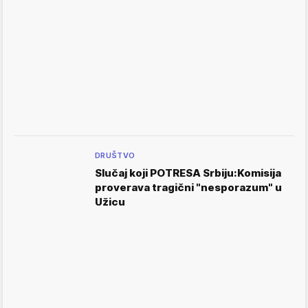
DRUŠTVO
Slučaj koji POTRESA Srbiju:Komisija
proverava tragični "nesporazum" u
Užicu