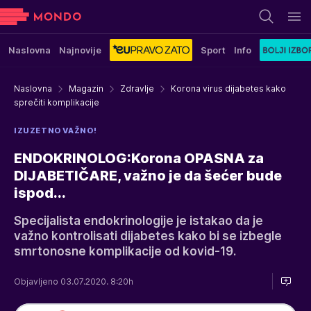
Naslovna
Najnovije
Sport
Info
Naslovna
Magazin
Zdravlje
Korona virus dijabetes kako
sprečiti komplikacije
IZUZETNO VAŽNO!
ENDOKRINOLOG:Korona OPASNA za
DIJABETIČARE, važno je da šećer bude
ispod...
Specijalista endokrinologije je istakao da je
važno kontrolisati dijabetes kako bi se izbegle
smrtonosne komplikacije od kovid-19.
Objavljeno 03.07.2020. 8:20h