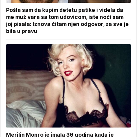
Pošla sam da kupim detetu patike i videla da
me muž vara sa tom udovicom, iste noći sam
joj pisala: Iznova čitam njen odgovor, za sve je
bila u pravu
Merilin Monro je imala 36 godina kada je