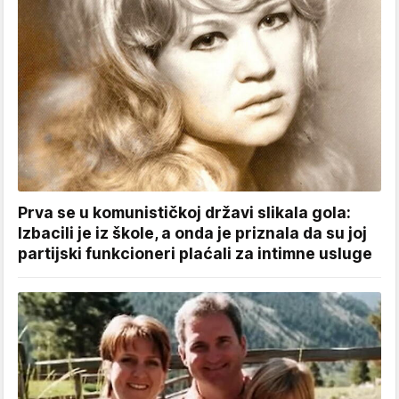
Prva se u komunističkoj državi slikala gola:
Izbacili je iz škole, a onda je priznala da su joj
partijski funkcioneri plaćali za intimne usluge