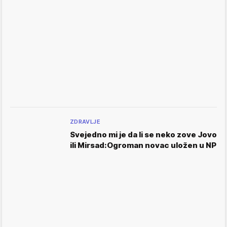
ZDRAVLJE
Svejedno mi je da li se neko zove Jovo
ili Mirsad:Ogroman novac uložen u NP