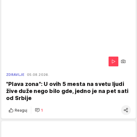
ZDRAVLJE
05.08.2026.
"Plava zona": U ovih 5 mesta na svetu ljudi
žive duže nego bilo gde, jedno je na pet sati
od Srbije
Reaguj
1