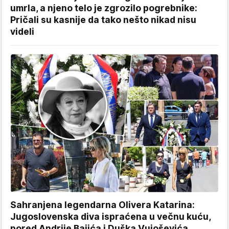
umrla, a njeno telo je zgrozilo pogrebnike:
Pričali su kasnije da tako nešto nikad nisu
videli
Sahranjena legendarna Olivera Katarina:
Jugoslovenska diva ispraćena u večnu kuću,
pored Andrije Bajića i Duška Vujoševića