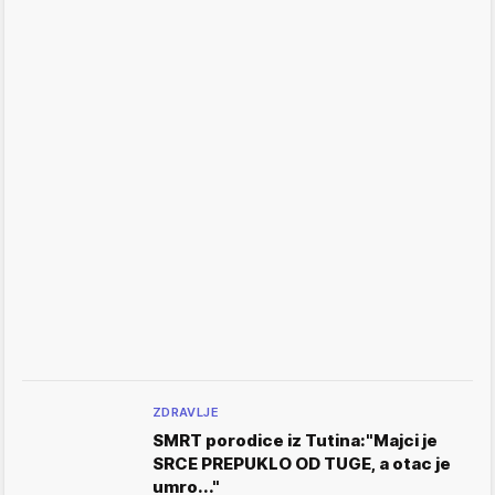
ZDRAVLJE
SMRT porodice iz Tutina:"Majci je
SRCE PREPUKLO OD TUGE, a otac je
umro..."