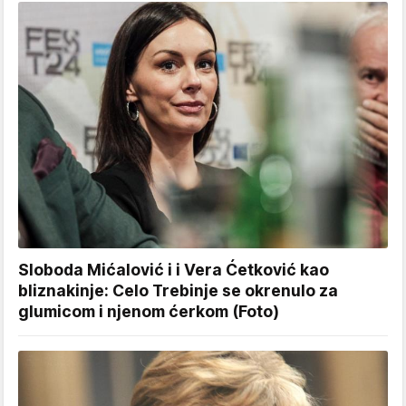
Sloboda Mićalović i i Vera Ćetković kao
bliznakinje: Celo Trebinje se okrenulo za
glumicom i njenom ćerkom (Foto)