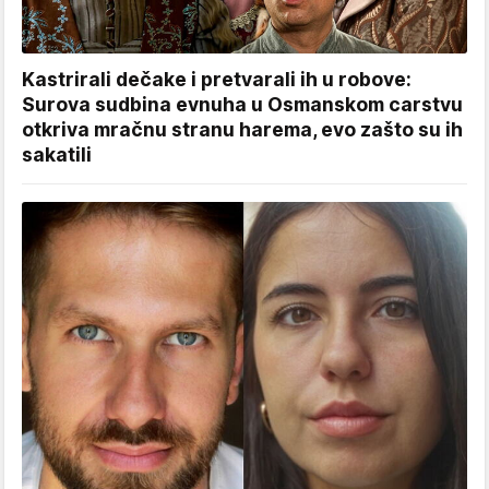
Kastrirali dečake i pretvarali ih u robove:
Surova sudbina evnuha u Osmanskom carstvu
otkriva mračnu stranu harema, evo zašto su ih
sakatili