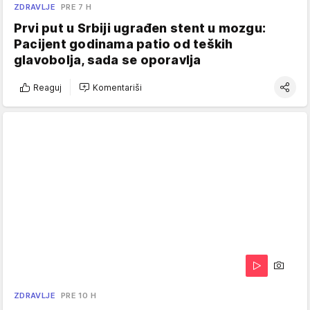
ZDRAVLJE
PRE 7 H
Prvi put u Srbiji ugrađen stent u mozgu:
Pacijent godinama patio od teških
glavobolja, sada se oporavlja
Reaguj
Komentariši
ZDRAVLJE
PRE 10 H