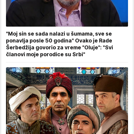
"Moj sin se sada nalazi u šumama, sve se
ponavlja posle 50 godina" Ovako je Rade
Šerbedžija govorio za vreme "Oluje": "Svi
članovi moje porodice su Srbi"