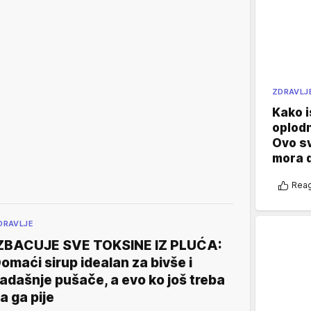
ZDRAVLJ
Kako i
oplod
Ovo s
mora 
Reag
DRAVLJE
ZBACUJE SVE TOKSINE IZ PLUĆA:
omaći sirup idealan za bivše i
adašnje pušače, a evo ko još treba
a ga pije