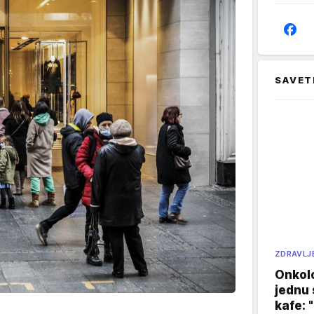
SAVET
ZDRAVLJ
Onkol
jednu 
kafe: 