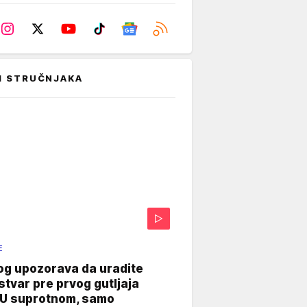
I STRUČNJAKA
E
og upozorava da uradite
stvar pre prvog gutljaja
"U suprotnom, samo