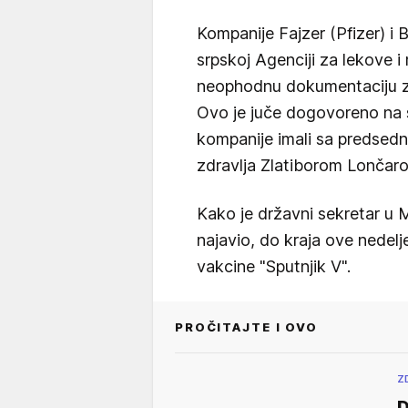
Kompanije Fajzer (Pfizer) i 
srpskoj Agenciji za lekove 
neophodnu dokumentaciju 
Ovo je juče dogovoreno na s
kompanije imali sa predsed
zdravlja Zlatiborom Lončar
Kako je državni sekretar u 
najavio, do kraja ove nedelj
vakcine "Sputnjik V".
PROČITAJTE I OVO
Z
D