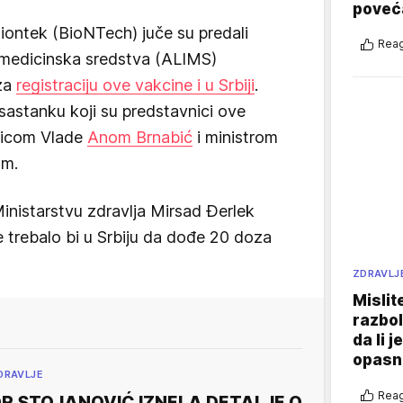
poveća
Biontek (BioNTech) juče su predali
Reag
i medicinska sredstva (ALIMS)
za
registraciju ove vakcine i u Srbiji
.
astanku koji su predstavnici ove
nicom Vlade
Anom Brnabić
i ministrom
om.
Ministarstvu zdravlja Mirsad Đerlek
e trebalo bi u Srbiju da dođe 20 doza
ZDRAVLJ
Mislit
razbol
da li j
opasn
DRAVLJE
Reag
R STOJANOVIĆ IZNELA DETALJE O