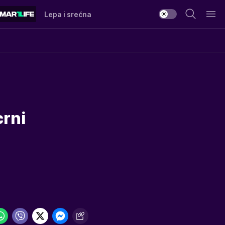
Lepa i srećna
crni