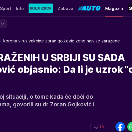
Sport
Info
Zabava
Magazin
korona virus vakcine zoran gojkovic zene najvise zarazene
AŽENIH U SRBIJI SU SADA
ić objasnio: Da li je uzrok "
j situaciji, o tome kada će doći do
ama, govorili su dr Zoran Gojković i
10