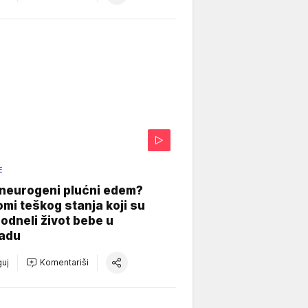
E
 neurogeni plućni edem?
mi teškog stanja koji su
odneli život bebe u
adu
uj
Komentariši