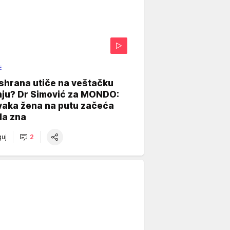
E
shrana utiče na veštačku
nju? Dr Simović za MONDO:
vaka žena na putu začeća
da zna
uj
2