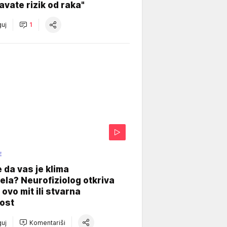
vate rizik od raka"
uj
1
E
e da vas je klima
ela? Neurofiziolog otkriva
e ovo mit ili stvarna
ost
uj
Komentariši