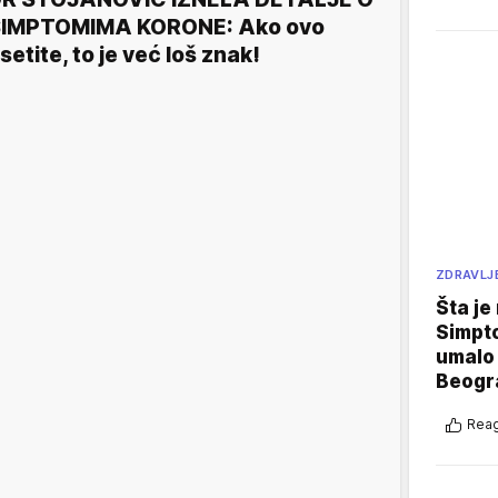
IMPTOMIMA KORONE: Ako ovo
setite, to je već loš znak!
ZDRAVLJ
Šta je
Simpto
umalo 
Beogr
Reag