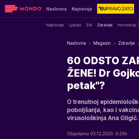
Naslovna
Najnovije
Najnovije
Ljubav
Stil
Zdravlje
Horoskop
Sensa
Stvar ukusa
Yumama
Naslovna
Magazin
Zdravlje
60 ODSTO ZAR
ŽENE! Dr Gojkov
petak"?
O trenutnoj epidemiološko
poboljšanja, kao i vakcin
virusološkinja Ana Gligić.
Objavljeno 03.12.2020. 9:25h