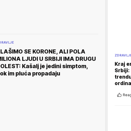
DRAVLJE
LAŠIMO SE KORONE, ALI POLA
ZDRAVLJ
ILIONA LJUDI U SRBIJI IMA DRUGU
Kraj e
OLEST: Kašalj je jedini simptom,
Srbiji
ok im pluća propadaju
trend
ordina
Reag