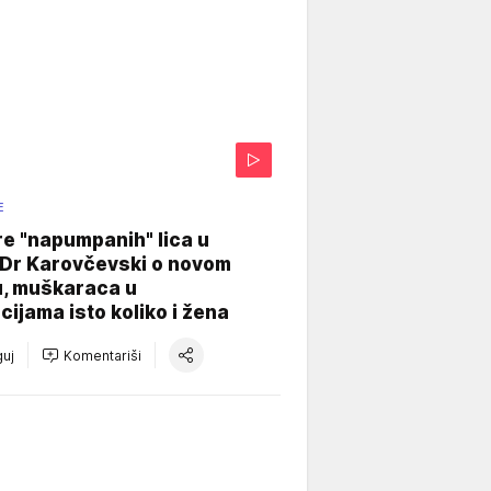
E
re "napumpanih" lica u
: Dr Karovčevski o novom
u, muškaraca u
cijama isto koliko i žena
uj
Komentariši